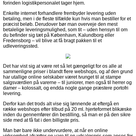
forinden logistikpersonalet tager hjem.
Enkelte internet forhandlere frembyder levering uden
betaling, men i de fleste tilfælde kun hvis man bestiller for et
præcist beløb. Derudover bør man overveje den mest
betalelige leveringsmulighed, som tit – uden hensyn til om
du befinder sig tæt på København, Kalundborg eller
Fredensborg – vil blive at få bragt pakken til et
udleveringssted.
Det har vist sig at være ret så let gængeligt for os alle at
sammenligne priser i blandt flere webshops, og af den grund
har utallige online selskaber været tvunget til at stampe
salgsværdien på varerne – til juniorer, men også til herrer og
damer – kolossalt, og endda nogle gange præstere portofri
levering.
Derfor kan det trods alt vise sig lønnende at eftergå en
række webshops efter tilbud på 20 ml. hjerteformet blikæske
inden du gennemfører din bestilling, så man er på den sikre
side med at få fat i den billigste pris.
Man bør bare ikke undervurdere, at når en online
virksomhed afsætter en vare til en udsalgspris som anses for