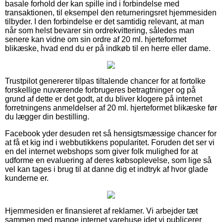
basale forhold der kan spille ind i forbindelse med
transaktionen, til eksempel den returneringsret hjemmesiden
tilbyder. I den forbindelse er det samtidig relevant, at man
når som helst bevarer sin ordrekvittering, således man
senere kan vidne om sin ordre af 20 ml. hjerteformet
blikæske, hvad end du er på indkøb til en herre eller dame.
Trustpilot genererer tilpas tiltalende chancer for at fortolke
forskellige nuværende forbrugeres betragtninger og på
grund af dette er det godt, at du bliver klogere på internet
forretningens anmeldelser af 20 ml. hjerteformet blikæske før
du lægger din bestilling.
Facebook yder desuden ret så hensigtsmæssige chancer for
at få et kig ind i webbutikkens popularitet. Foruden det ser vi
en del internet webshops som giver folk mulighed for at
udforme en evaluering af deres købsoplevelse, som lige så
vel kan tages i brug til at danne dig et indtryk af hvor glade
kunderne er.
Hjemmesiden er finansieret af reklamer. Vi arbejder tæt
sammen med mange internet varehuse idet vi publicerer