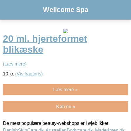
Wellcome Spa
20 ml. hjerteformet
blikæske
(Læs mere)
10
kr.
(Vis fragtpris)
Læs mere »
Køb nu »
De mest populære beauty-webshops er i øjeblikket
DanishSkinCare.dk
,
AustralianBodycare.dk
,
Made4men.dk