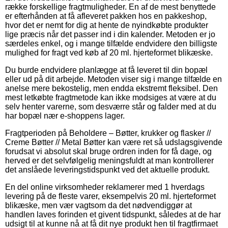
række forskellige fragtmuligheder. En af de mest benyttede
er efterhånden at få afleveret pakken hos en pakkeshop,
hvor det er nemt for dig at hente de nyindkøbte produkter
lige præcis når det passer ind i din kalender. Metoden er jo
særdeles enkel, og i mange tilfælde endvidere den billigste
mulighed for fragt ved køb af 20 ml. hjerteformet blikæske.
Du burde endvidere planlægge at få leveret til din bopæl
eller ud på dit arbejde. Metoden viser sig i mange tilfælde en
anelse mere bekostelig, men endda ekstremt fleksibel. Den
mest letkøbte fragtmetode kan ikke modsiges at være at du
selv henter varerne, som desværre står og falder med at du
har bopæl nær e-shoppens lager.
Fragtperioden på Beholdere – Bøtter, krukker og flasker //
Creme Bøtter // Metal Bøtter kan være ret så udslagsgivende
forudsat vi absolut skal bruge ordren inden for få dage, og
herved er det selvfølgelig meningsfuldt at man kontrollerer
det anslåede leveringstidspunkt ved det aktuelle produkt.
En del online virksomheder reklamerer med 1 hverdags
levering på de fleste varer, eksempelvis 20 ml. hjerteformet
blikæske, men vær vagtsom da det nødvendiggør at
handlen laves forinden et givent tidspunkt, således at de har
udsigt til at kunne nå at få dit nye produkt hen til fragtfirmaet