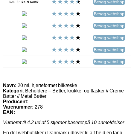
Besøg webshop
Besøg webshop
Besøg webshop
Besøg webshop
Besøg webshop
Besøg webshop
Navn:
20 ml. hjerteformet blikæske
Kategori:
Beholdere – Bøtter, krukker og flasker // Creme
Bøtter // Metal Bøtter
Producent:
Varenummer:
278
EAN:
Vurderet til
4.2
ud af 5 stjerner baseret på
10
anmeldelser
En del webbutikker i Danmark udlover til alt held en lang