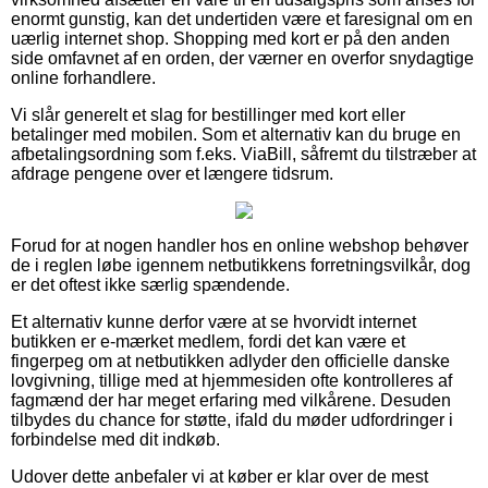
enormt gunstig, kan det undertiden være et faresignal om en
uærlig internet shop. Shopping med kort er på den anden
side omfavnet af en orden, der værner en overfor snydagtige
online forhandlere.
Vi slår generelt et slag for bestillinger med kort eller
betalinger med mobilen. Som et alternativ kan du bruge en
afbetalingsordning som f.eks. ViaBill, såfremt du tilstræber at
afdrage pengene over et længere tidsrum.
Forud for at nogen handler hos en online webshop behøver
de i reglen løbe igennem netbutikkens forretningsvilkår, dog
er det oftest ikke særlig spændende.
Et alternativ kunne derfor være at se hvorvidt internet
butikken er e-mærket medlem, fordi det kan være et
fingerpeg om at netbutikken adlyder den officielle danske
lovgivning, tillige med at hjemmesiden ofte kontrolleres af
fagmænd der har meget erfaring med vilkårene. Desuden
tilbydes du chance for støtte, ifald du møder udfordringer i
forbindelse med dit indkøb.
Udover dette anbefaler vi at køber er klar over de mest