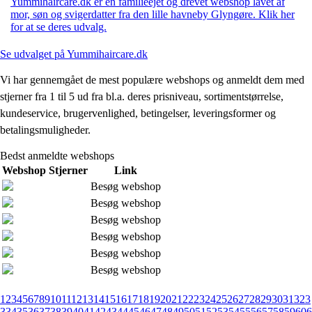
Yummihaircare.dk er en familieejet og drevet webshop lavet af
mor, søn og svigerdatter fra den lille havneby Glyngøre. Klik her
for at se deres udvalg.
Se udvalget på Yummihaircare.dk
Vi har gennemgået de mest populære webshops og anmeldt dem med
stjerner fra 1 til 5 ud fra bl.a. deres prisniveau, sortimentstørrelse,
kundeservice, brugervenlighed, betingelser, leveringsformer og
betalingsmuligheder.
Bedst anmeldte webshops
Webshop
Stjerner
Link
Besøg webshop
Besøg webshop
Besøg webshop
Besøg webshop
Besøg webshop
Besøg webshop
1
2
3
4
5
6
7
8
9
10
11
12
13
14
15
16
17
18
19
20
21
22
23
24
25
26
27
28
29
30
31
32
3
3
34
35
36
37
38
39
40
41
42
43
44
45
46
47
48
49
50
51
52
53
54
55
56
57
58
59
60
6