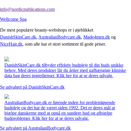
info@nordicpublications.com
Wellcome Spa
De mest populære beauty-webshops er i øjeblikket
DanishSkinCare.dk
,
AustralianBodycare.dk
,
Made4men.dk
og
NiceHair.dk
, som alle har et stort sortiment til gode priser.
DanishSkinCare.dk tilbyder effektiv hudpleje til din huds unikke
behov. Med deres produkter får du årtier med uafhængige kliniske
data bag deres ingredienser. Klik her for at se deres udvalg.
Se udvalget på DanishSkinCare.dk
AustralianBodycare.dk er førende inden for problemløsende
hudpleje og det har de været siden 1992. Det er deres mål at
hjælpe danskerne med at opnå en sundere hud og afhjælpe
hudproblemer. Klik her for at se deres udvalg.
Se udvalget på AustralianBodycare.dk