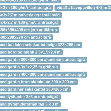
400x400x260 cm 180 g/mÂ² hvid
4×3 m 160 g/mÂ² antracitgrå
vidaXL havepavillon 4×3 m 1
x3x2,7 m pulverlakeret stål hvid
4x4x2,7 m 180 g/mÂ² antracitgrå
558x350x408 cm jern antikbrun
600x298x270 cm antracitgrå
med baldakin sekskantet beige 323×265 cm
med bord og bænk 2,5×1,5×2,4 m
med gardin 300×300 cm aluminium antracitgrå
med gardin 3x3x2,25 m gråbrun
med gardin 400×300 cm aluminium antracitgrå
med gardin brun aluminium 300 x 300 cm
med gardiner sekskantet 360×265 cm
med lyskæder 3×3 m antracitgrå
med pyramideformet tag 3 x 3 m