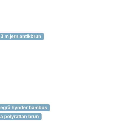
3 m jern antikbrun
kegrå hynder bambus
a polyrattan brun