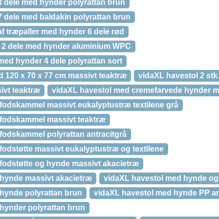
 dele med hynder polyrattan brun
 dele med baldakin polyrattan brun
f træpaller med hynder 6 dele rød
i 2 dele med hynder aluminium WPC
ed hynder 4 dele polyrattan sort
 120 x 70 x 77 cm massivt teaktræ
vidaXL havestol 2 stk.
ivt teaktræ
vidaXL havestol med cremefarvede hynder m
fodskammel massivt eukalyptustræ textilene grå
 fodskammel massivt teaktræ
fodskammel polyrattan antracitgrå
odstøtte massivt eukalyptustræ og textilene
fodstøtte og hynde massivt akacietræ
hynde massivt akacietræ
vidaXL havestol med hynde og 
hynde polyrattan brun
vidaXL havestol med hynde PP an
hynder polyrattan brun