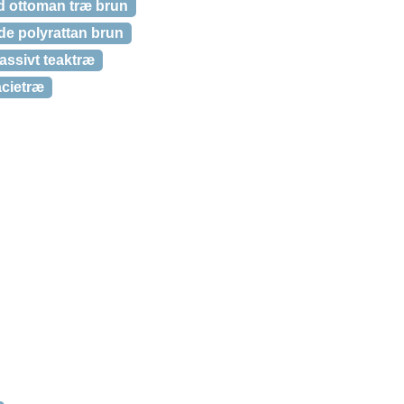
d ottoman træ brun
e polyrattan brun
assivt teaktræ
acietræ