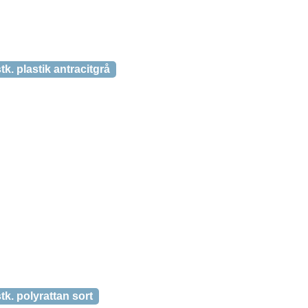
k. plastik antracitgrå
tk. polyrattan sort