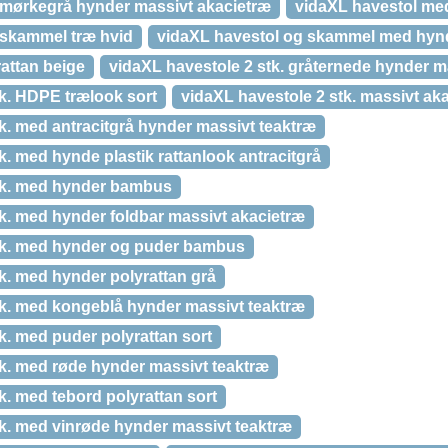
 mørkegrå hynder massivt akacietræ
vidaXL havestol me
 skammel træ hvid
vidaXL havestol og skammel med hynd
attan beige
vidaXL havestole 2 stk. gråternede hynder m
tk. HDPE trælook sort
vidaXL havestole 2 stk. massivt ak
k. med antracitgrå hynder massivt teaktræ
k. med hynde plastik rattanlook antracitgrå
tk. med hynder bambus
tk. med hynder foldbar massivt akacietræ
tk. med hynder og puder bambus
k. med hynder polyrattan grå
tk. med kongeblå hynder massivt teaktræ
k. med puder polyrattan sort
tk. med røde hynder massivt teaktræ
k. med tebord polyrattan sort
tk. med vinrøde hynder massivt teaktræ