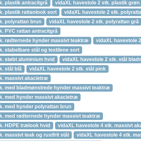
. plastik antracitgrå
vidaXL havestole 2 stk. plastik grøn
. plastik rattanlook sort
vidaXL havestole 2 stk. polyratt
k. polyrattan brun
vidaXL havestole 2 stk. polyrattan grå
k. PVC rattan antracitgrå
k. rødternede hynder massivt teaktræ
vidaXL havestole 2 
. stabelbare stål og textilene sort
k. støbt aluminium hvid
vidaXL havestole 2 stk. stål bla
. stål blå
vidaXL havestole 2 stk. stål pink
k. massivt akacietræ
tk. med bladmønstrede hynder massivt teaktræ
tk. med hynder massivt akacietræ
tk. med hynder polyrattan brun
tk. med rødternede hynder massivt teaktræ
tk. HDPE trælook hvid
vidaXL havestole 4 stk. massivt ak
. massivt teak og rustfrit stål
vidaXL havestole 4 stk. ma