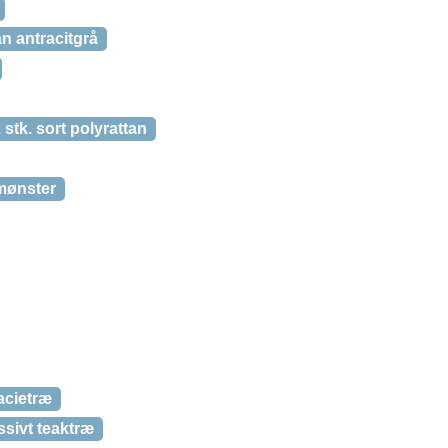
an antracitgrå
stk. sort polyrattan
dmønster
acietræ
ssivt teaktræ