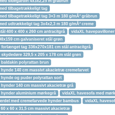
med sidegardin 4x3x2,25 m gråbrun
ed tilbagetrækkeligt tag
med tilbagetrækkeligt tag 3×3 m 180 g/mÂ² gråbrun
med udtrækkeligt tag 3x4x2,3 m 180 g/mÂ² creme
tål 400 x 400 x 260 cm antracitgrå
vidaXL havepavilloner 
8x159 cm galvaniseret stål grøn
forlænget tag 336x270x181 cm stål antracitgrå
skydedøre 329,5 x 205 x 178 cm stål grøn
baldakin polyrattan brun
 hynde 140 cm massivt akacietræ cremefarvet
hynde og puder polyrattan sort
hynder 140 cm massivt akacietræ grå
 hynder aluminium mørkegrå
vidaXL havesofa med mør
terdel med cremefarvede hynder bambus
vidaXL havesof
60 x 60 x 31,5 cm massivt akacietræ