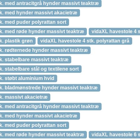
k. med antracitgrå hynder massivt teaktræ
tk. med hynder massivt akacietræ
k. med puder polyrattan sort
tk. med røde hynder massivt teaktræ
vidaXL havestole 4 st
k. plastik grøn
vidaXL havestole 4 stk. polyrattan grå
k. rødternede hynder massivt teaktræ
k. stabelbare massivt teaktræ
. stabelbare stål og textilene sort
k. støbt aluminium hvid
tk. bladmønstrede hynder massivt teaktræ
k. massivt akacietræ
k. med antracitgrå hynder massivt teaktræ
tk. med hynder massivt akacietræ
k. med puder polyrattan sort
tk. med røde hynder massivt teaktræ
vidaXL havestole 6 s