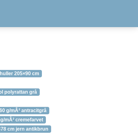
huller 205×90 cm
 polyrattan grå
60 g/mÂ² antracitgrå
 g/mÂ² cremefarvet
78 cm jern antikbrun