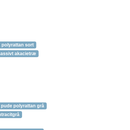
 polyrattan sort
assivt akacietræ
pude polyrattan grå
tracitgrå