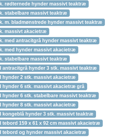
k. rødternede hynder massivt teaktræ
k. stabelbare massivt teaktræ
tk. m. bladmønstrede hynder massivt teaktræ
k. massivt akacietræ
k. med antracitgrå hynder massivt teaktræ
tk. med hynder massivt akacietræ
k. stabelbare massivt teaktræ
antracitgrå hynder 3 stk. massivt teaktræ
 hynder 2 stk. massivt akacietræ
 hynder 6 stk. massivt akacietræ grå
 hynder 6 stk. stabelbare massivt teaktræ
 hynder 8 stk. massivt akacietræ
 kongeblå hynder 3 stk. massivt teaktræ
 tebord 159 x 61 x 92 cm massivt akacietræ
 tebord og hynder massivt akacietræ