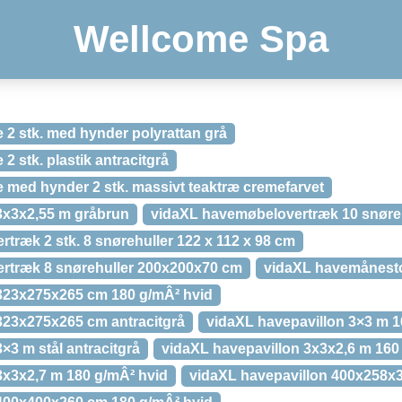
Wellcome Spa
 2 stk. med hynder polyrattan grå
2 stk. plastik antracitgrå
 med hynder 2 stk. massivt teaktræ cremefarvet
3x3x2,55 m gråbrun
vidaXL havemøbelovertræk 10 snøre
træk 2 stk. 8 snørehuller 122 x 112 x 98 cm
rtræk 8 snørehuller 200x200x70 cm
vidaXL havemånestol
323x275x265 cm 180 g/mÂ² hvid
323x275x265 cm antracitgrå
vidaXL havepavillon 3×3 m 1
×3 m stål antracitgrå
vidaXL havepavillon 3x3x2,6 m 160
3x3x2,7 m 180 g/mÂ² hvid
vidaXL havepavillon 400x258x3