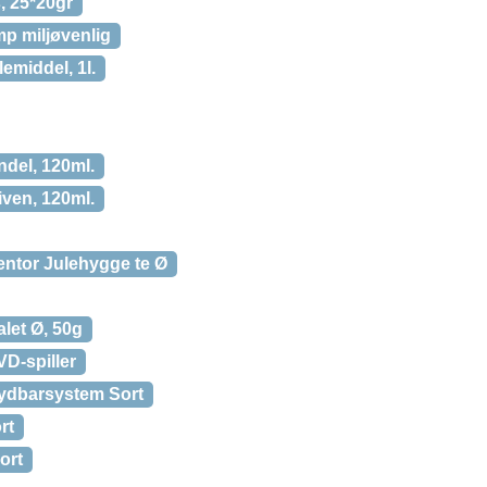
, 25*20gr
p miljøvenlig
emiddel, 1l.
ndel, 120ml.
iven, 120ml.
ntor Julehygge te Ø
et Ø, 50g
D-spiller
Lydbarsystem Sort
rt
ort