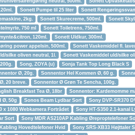
/universalrengøring neutral, 500ml.
Sonett Opvasketabs
 120ml.
Sonett Pumpe til 25 liter
Sonett Rengøringssvam
kemaskine, 2kg.
Sonett Skurecreme, 500ml.
Sonett Skyll
te/myrte, 750 ml
Sonett Toiletrens, 750ml.
 mynte&citron, 120ml.
Sonett Uldkur, 300ml.
øring power appelsin, 500ml.
Sonett Vaskemiddel fl. lave
/silke oliven neutral, 1l.
Sonett Vaskemiddel uld/silke ol
1200g.
Song, ZOYA (u)
Sonja Tank Top Long Black S
nentor Ø, 20g.
Sonnentor Hel Kommen Ø, 60 g.
Sonne
Ø, 20 breve.
Sonnentor Ø Grøn Te Sencha, 100g.
lish Breakfast Tea Ø, 18br
Sonnentor: Kardemomme mal
d Ø, 50g
Sonos Beam Lydbar Sort
Sony DVP-SR370 DV
 x 1080 Webkamera Fortrådet
Sony HT-S350 2.1-kanal 
r Sort
Sony MDR AS210AP Kabling Øreproptelefoner So
abling Hovedtelefoner Hvid
Sony SRS-XB33 Højttaler S