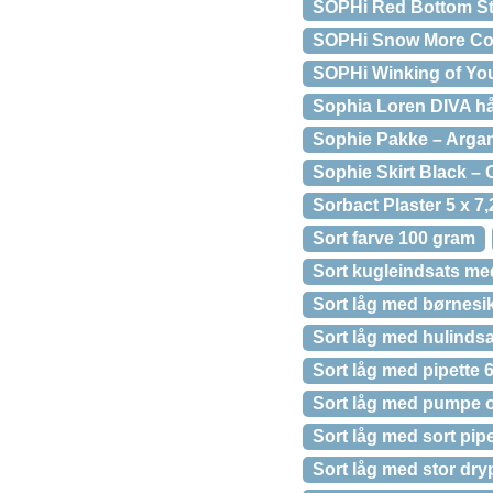
SOPHi Red Bottom Sti
SOPHi Snow More Col
SOPHi Winking of Yo
Sophia Loren DIVA hår
Sophie Pakke – Argan
Sophie Skirt Black – 
Sorbact Plaster 5 x 7,
Sort farve 100 gram
Sort kugleindsats med
Sort låg med børnesik
Sort låg med hulindsat
Sort låg med pipette 
Sort låg med pumpe og
Sort låg med sort pip
Sort låg med stor dryp