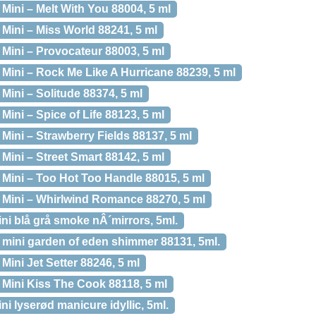
ini – Melt With You 88004, 5 ml
ini – Miss World 88241, 5 ml
ini – Provocateur 88003, 5 ml
ini – Rock Me Like A Hurricane 88239, 5 ml
ini – Solitude 88374, 5 ml
ni – Spice of Life 88123, 5 ml
ini – Strawberry Fields 88137, 5 ml
ini – Street Smart 88142, 5 ml
ini – Too Hot Too Handle 88015, 5 ml
Mini – Whirlwind Romance 88270, 5 ml
ni blå grå smoke nÂ´mirrors, 5ml.
mini garden of eden shimmer 88131, 5ml.
ini Jet Setter 88246, 5 ml
ini Kiss The Cook 88118, 5 ml
ni lyserød manicure idyllic, 5ml.