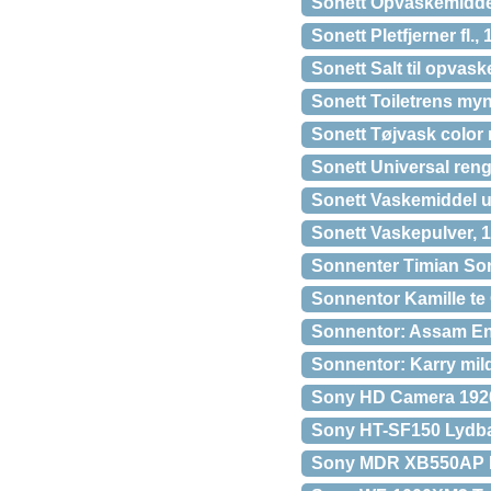
Sonett Opvaskemiddel
Sonett Pletfjerner fl.,
Sonett Salt til opvas
Sonett Toiletrens myn
Sonett Tøjvask color
Sonett Universal reng
Sonett Vaskemiddel uld
Sonett Vaskepulver, 
Sonnenter Timian Son
Sonnentor Kamille te 
Sonnentor: Assam Eng
Sonnentor: Karry mil
Sony HD Camera 1920
Sony HT-SF150 Lydba
Sony MDR XB550AP K