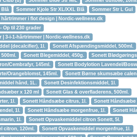
 Club (u)
Sommer Blue Str M/L
Sommer duftolie, 10ml
 Blå
Sommer Kjole Str XL/XXL Blå
Sommer Str L Gul
hårtrimmer i flot design | Nordic-wellness.dk
 Op til 230 grader
| 3-i-1-hårtrimmer | Nordic-wellness.dk
el (decalcifier), 1l.
Sonett Afspændingsmiddel, 500ml.
 500ml.
Sonett Blegemiddel, 450g.
Sonett Blødgørings
tron/Cembrafyr, 145ml.
Sonett Bodylotion Lavendel/Boswe
rte/Orangeblomst, 145ml.
Sonett Børne skumsæbe calendul
middel hånd, 1L.
Sonett Desinfektionsmiddel, 1l.
ndsæber x 120 ml
Sonett Glas & overfladerens, 500ml.
er, 1l.
Sonett Håndsæbe citrus, 1l.
Sonett Håndsæbe fl.
ndel, 1l.
Sonett Håndsæbe morgenfrue, 1l.
Sonett Hån
arin, 1l.
Sonett Opvaskemiddel citron Sonett, 5l.
 citron, 120ml.
Sonett Opvaskemiddel morgenfrue, 1l.