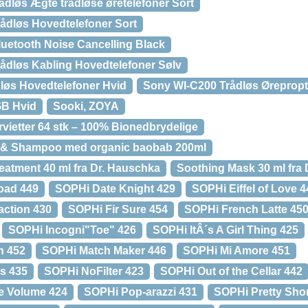
løs Ægte trådløse øretelefoner Sort
dløs Hovedtelefoner Sort
etooth Noise Cancelling Black
dløs Kabling Hovedtelefoner Sølv
øs Hovedtelefoner Hvid
Sony WI-C200 Trådløs Ørepropt
GB Hvid
Sooki, ZOYA
vietter 64 stk – 100% Bionedbrydelige
 & Shampoo med organic baobab 200ml
eatment 40 ml fra Dr. Hauschka
Soothing Mask 30 ml fra
oad 449
SOPHi Date Knight 429
SOPHi Eiffel of Love 4
action 430
SOPHi Fir Sure 454
SOPHi French Latte 45
SOPHi Incogni"Toe" 426
SOPHi ItÂ´s A Girl Thing 425
n 452
SOPHi Match Maker 446
SOPHi Mi Amore 451
s 435
SOPHi NoFilter 423
SOPHi Out of the Cellar 442
e Volume 424
SOPHi Pop-arazzi 431
SOPHi Pretty Sho