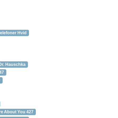
elefoner Hvid
 Dr. Hauschka
47
0
re About You 427