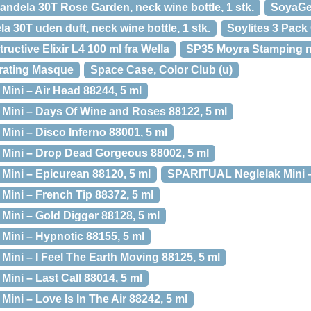
ndela 30T Rose Garden, neck wine bottle, 1 stk.
SoyaGen
 30T uden duft, neck wine bottle, 1 stk.
Soylites 3 Pac
uctive Elixir L4 100 ml fra Wella
SP35 Moyra Stamping na
rating Masque
Space Case, Color Club (u)
ini – Air Head 88244, 5 ml
ini – Days Of Wine and Roses 88122, 5 ml
ini – Disco Inferno 88001, 5 ml
Mini – Drop Dead Gorgeous 88002, 5 ml
ini – Epicurean 88120, 5 ml
SPARITUAL Neglelak Mini –
ini – French Tip 88372, 5 ml
ini – Gold Digger 88128, 5 ml
ini – Hypnotic 88155, 5 ml
ini – I Feel The Earth Moving 88125, 5 ml
ini – Last Call 88014, 5 ml
ni – Love Is In The Air 88242, 5 ml