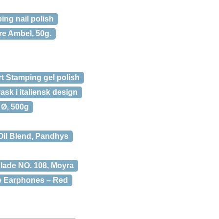
ing nail polish
re Ambel, 50g.
t Stamping gel polish
ask i italiensk design
 Ø, 500g
Oil Blend, Pandhys
lade NO. 108, Moyra
e Earphones – Red