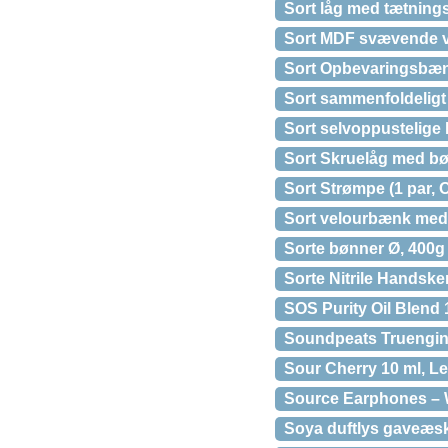
Sort låg med tætnings
Sort MDF svævende v
Sort Opbevaringsbæn
Sort sammenfoldelig
Sort selvoppustelige 
Sort Skruelåg med bø
Sort Strømpe (1 par, 
Sort velourbænk med
Sorte bønner Ø, 400g
Sorte Nitrile Handsker
SOS Purity Oil Blend 
Soundpeats Truengi
Sour Cherry 10 ml, L
Source Earphones – 
Soya duftlys gaveæsk