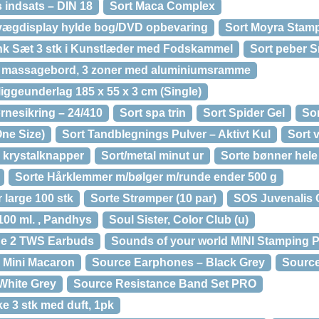
 indsats – DIN 18
Sort Maca Complex
ægdisplay hylde bog/DVD opbevaring
Sort Moyra Stamp
k Sæt 3 stk i Kunstlæder med Fodskammel
Sort peber S
t massagebord, 3 zoner med aluminiumsramme
liggeunderlag 185 x 55 x 3 cm (Single)
rnesikring – 24/410
Sort spa trin
Sort Spider Gel
Sor
One Size)
Sort Tandblegnings Pulver – Aktivt Kul
Sort v
 krystalknapper
Sort/metal minut ur
Sorte bønner hele
Sorte Hårklemmer m/bølger m/runde ender 500 g
 large 100 stk
Sorte Strømper (10 par)
SOS Juvenalis 
100 ml. , Pandhys
Soul Sister, Color Club (u)
ne 2 TWS Earbuds
Sounds of your world MINI Stamping P
e Mini Macaron
Source Earphones – Black Grey
Sourc
White Grey
Source Resistance Band Set PRO
e 3 stk med duft, 1pk