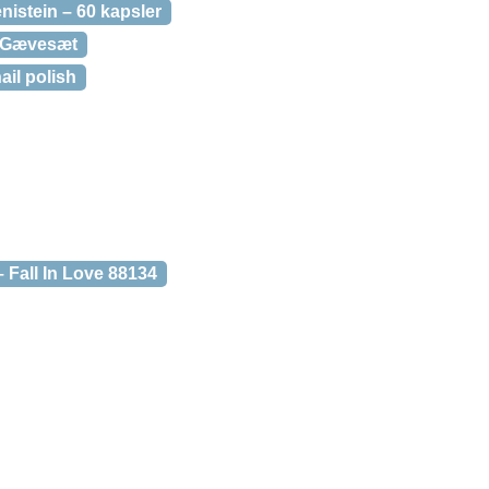
istein – 60 kapsler
k Gævesæt
il polish
 Fall In Love 88134