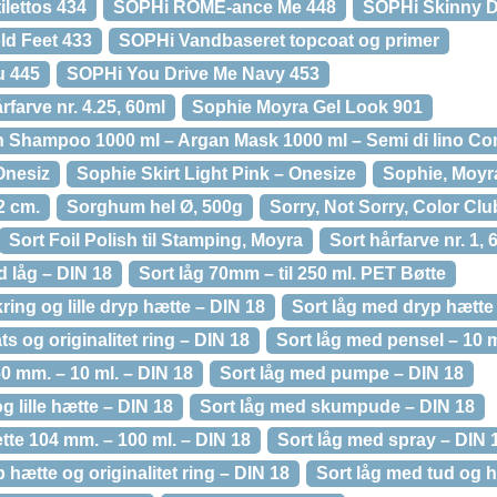
lettos 434
SOPHi ROME-ance Me 448
SOPHi Skinny D
d Feet 433
SOPHi Vandbaseret topcoat og primer
u 445
SOPHi You Drive Me Navy 453
farve nr. 4.25, 60ml
Sophie Moyra Gel Look 901
 Shampoo 1000 ml – Argan Mask 1000 ml – Semi di lino Cond
Onesiz
Sophie Skirt Light Pink – Onesize
Sophie, Moyra
2 cm.
Sorghum hel Ø, 500g
Sorry, Not Sorry, Color Clu
Sort Foil Polish til Stamping, Moyra
Sort hårfarve nr. 1, 
 låg – DIN 18
Sort låg 70mm – til 250 ml. PET Bøtte
ring og lille dryp hætte – DIN 18
Sort låg med dryp hætte
s og originalitet ring – DIN 18
Sort låg med pensel – 10 m
60 mm. – 10 ml. – DIN 18
Sort låg med pumpe – DIN 18
 lille hætte – DIN 18
Sort låg med skumpude – DIN 18
ette 104 mm. – 100 ml. – DIN 18
Sort låg med spray – DIN 
 hætte og originalitet ring – DIN 18
Sort låg med tud og h