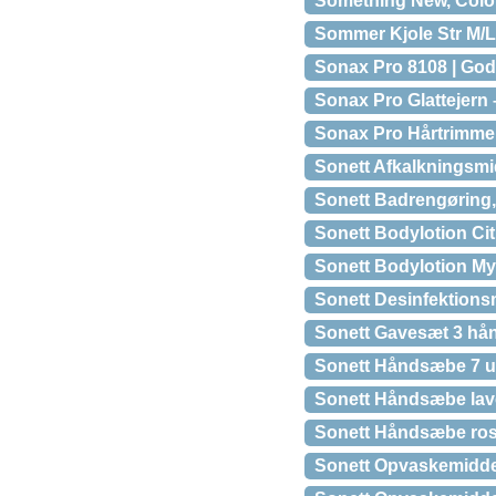
Something New, Color
Sommer Kjole Str M/L
Sonax Pro 8108 | God 
Sonax Pro Glattejern –
Sonax Pro Hårtrimmer 
Sonett Afkalkningsmidd
Sonett Badrengøring,
Sonett Bodylotion Ci
Sonett Bodylotion My
Sonett Desinfektions
Sonett Gavesæt 3 hå
Sonett Håndsæbe 7 urt
Sonett Håndsæbe lave
Sonett Håndsæbe rosm
Sonett Opvaskemiddel