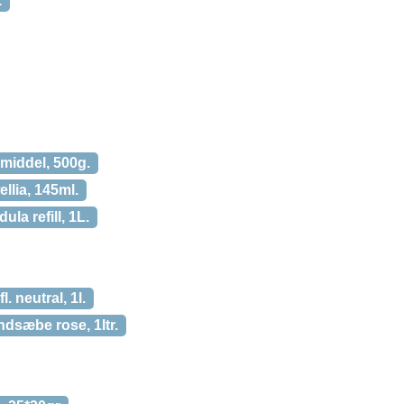
.
middel, 500g.
llia, 145ml.
a refill, 1L.
 neutral, 1l.
dsæbe rose, 1ltr.