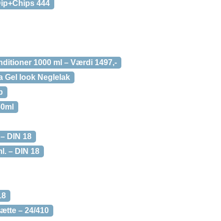
ip+Chips 444
itioner 1000 ml – Værdi 1497,-
 Gel look Neglelak
b
60ml
 – DIN 18
l. – DIN 18
18
ætte – 24/410