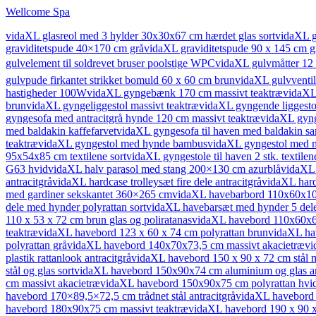
Wellcome Spa
vidaXL glasreol med 3 hylder 30x30x67 cm hærdet glas sort
vidaXL g
graviditetspude 40×170 cm grå
vidaXL graviditetspude 90 x 145 cm g
gulvelement til soldrevet bruser poolstige WPC
vidaXL gulvmåtter 12 
gulvpude firkantet strikket bomuld 60 x 60 cm brun
vidaXL gulvventil
hastigheder 100W
vidaXL gyngebænk 170 cm massivt teaktræ
vidaXL
brun
vidaXL gyngeliggestol massivt teaktræ
vidaXL gyngende liggesto
gyngesofa med antracitgrå hynde 120 cm massivt teaktræ
vidaXL gyng
med baldakin kaffefarvet
vidaXL gyngesofa til haven med baldakin sa
teaktræ
vidaXL gyngestol med hynde bambus
vidaXL gyngestol med m
95x54x85 cm textilene sort
vidaXL gyngestole til haven 2 stk. textile
G63 hvid
vidaXL halv parasol med stang 200×130 cm azurblå
vidaXL 
antracitgrå
vidaXL hardcase trolleysæt fire dele antracitgrå
vidaXL hard
med gardiner sekskantet 360×265 cm
vidaXL havebarbord 110x60x10
dele med hynder polyrattan sort
vidaXL havebarsæt med hynder 5 dele
110 x 53 x 72 cm brun glas og poliratanas
vidaXL havebord 110x60x67
teaktræ
vidaXL havebord 123 x 60 x 74 cm polyrattan brun
vidaXL hav
polyrattan grå
vidaXL havebord 140x70x73,5 cm massivt akacietræ
vi
plastik rattanlook antracitgrå
vidaXL havebord 150 x 90 x 72 cm stål 
stål og glas sort
vidaXL havebord 150x90x74 cm aluminium og glas an
cm massivt akacietræ
vidaXL havebord 150x90x75 cm polyrattan hvi
havebord 170×89,5×72,5 cm trådnet stål antracitgrå
vidaXL havebord 
havebord 180x90x75 cm massivt teaktræ
vidaXL havebord 190 x 90 x 