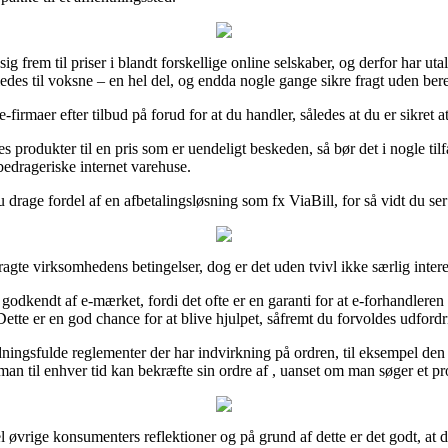
g frem til priser i blandt forskellige online selskaber, og derfor har uta
ledes til voksne – en hel del, og endda nogle gange sikre fragt uden ber
firmaer efter tilbud på forud for at du handler, således at du er sikret at
produkter til en pris som er uendeligt beskeden, så bør det i nogle til
bedrageriske internet varehuse.
 drage fordel af en afbetalingsløsning som fx ViaBill, for så vidt du se
ragte virksomhedens betingelser, dog er det uden tvivl ikke særlig intere
godkendt af e-mærket, fordi det ofte er en garanti for at e-forhandlere
te er en god chance for at blive hjulpet, såfremt du forvoldes udfordr
dningsfulde reglementer der har indvirkning på ordren, til eksempel den 
man til enhver tid kan bekræfte sin ordre af , uanset om man søger et pro
 del øvrige konsumenters reflektioner og på grund af dette er det godt, a