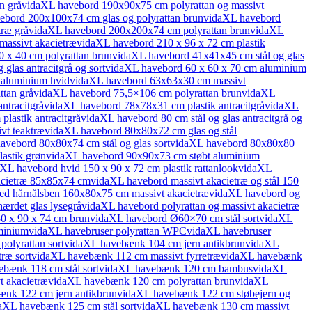
n grå
vidaXL havebord 190x90x75 cm polyrattan og massivt
ebord 200x100x74 cm glas og polyrattan brun
vidaXL havebord
ræ grå
vidaXL havebord 200x200x74 cm polyrattan brun
vidaXL
assivt akacietræ
vidaXL havebord 210 x 96 x 72 cm plastik
 x 40 cm polyrattan brun
vidaXL havebord 41x41x45 cm stål og glas
glas antracitgrå og sort
vidaXL havebord 60 x 60 x 70 cm aluminium
 aluminium hvid
vidaXL havebord 63x63x30 cm massivt
tan grå
vidaXL havebord 75,5×106 cm polyrattan brun
vidaXL
ntracitgrå
vidaXL havebord 78x78x31 cm plastik antracitgrå
vidaXL
lastik antracitgrå
vidaXL havebord 80 cm stål og glas antracitgrå og
vt teaktræ
vidaXL havebord 80x80x72 cm glas og stål
avebord 80x80x74 cm stål og glas sort
vidaXL havebord 80x80x80
astik grøn
vidaXL havebord 90x90x73 cm støbt aluminium
XL havebord hvid 150 x 90 x 72 cm plastik rattanlook
vidaXL
acietræ 85x85x74 cm
vidaXL havebord massivt akacietræ og stål 150
d hårnålsben 160x80x75 cm massivt akacietræ
vidaXL havebord og
ærdet glas lysegrå
vidaXL havebord polyrattan og massivt akacietræ
 x 90 x 74 cm brun
vidaXL havebord Ø60×70 cm stål sort
vidaXL
minium
vidaXL havebruser polyrattan WPC
vidaXL havebruser
olyrattan sort
vidaXL havebænk 104 cm jern antikbrun
vidaXL
ræ sort
vidaXL havebænk 112 cm massivt fyrretræ
vidaXL havebænk
bænk 118 cm stål sort
vidaXL havebænk 120 cm bambus
vidaXL
 akacietræ
vidaXL havebænk 120 cm polyrattan brun
vidaXL
nk 122 cm jern antikbrun
vidaXL havebænk 122 cm støbejern og
aXL havebænk 125 cm stål sort
vidaXL havebænk 130 cm massivt