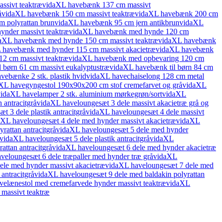
ssivt teaktræ
vidaXL havebænk 137 cm massivt
å
vidaXL havebænk 150 cm massivt teaktræ
vidaXL havebænk 200 cm
 polyrattan brun
vidaXL havebænk 95 cm jern antikbrun
vidaXL
nder massivt teaktræ
vidaXL havebænk med hynde 120 cm
aXL havebænk med hynde 150 cm massivt teaktræ
vidaXL havebænk
 havebænk med hynder 115 cm massivt akacietræ
vidaXL havebænk
2 cm massivt teaktræ
vidaXL havebænk med opbevaring 120 cm
 børn 61 cm massivt eukalyptustræ
vidaXL havebænk til børn 84 cm
vebænke 2 stk. plastik hvid
vidaXL havechaiselong 128 cm metal
XL havegyngestol 190x90x200 cm stof cremefarvet og grå
vidaXL
idaXL havelamper 2 stk. aluminium mørkegrøn/sort
vidaXL
 antracitgrå
vidaXL haveloungesæt 3 dele massivt akacietræ grå og
 3 dele plastik antracitgrå
vidaXL haveloungesæt 4 dele massivt
aXL haveloungesæt 4 dele med hynder massivt akacietræ
vidaXL
attan antracitgrå
vidaXL haveloungesæt 5 dele med hynder
vidaXL haveloungesæt 5 dele plastik antracitgrå
vidaXL
ttan antracitgrå
vidaXL haveloungesæt 6 dele med hynder akacietræ
veloungesæt 6 dele træpaller med hynder træ grå
vidaXL
ele med hynder massivt akacietræ
vidaXL haveloungesæt 7 dele med
antracitgrå
vidaXL haveloungesæt 9 dele med baldakin polyrattan
velænestol med cremefarvede hynder massivt teaktræ
vidaXL
 massivt teaktræ