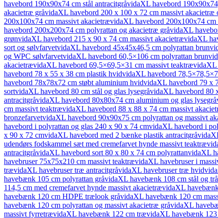
havebord 190x90x74 cm stål antracitgrå
vidaXL havebord 190x90x74
akacietræ grå
vidaXL havebord 200 x 100 x 72 cm massivt akacietræ o
200x100x74 cm massivt akacietræ
vidaXL havebord 200x100x74 cm p
havebord 200x200x74 cm polyrattan og akacietræ grå
vidaXL havebor
grøn
vidaXL havebord 215 x 90 x 74 cm massivt akacietræ
vidaXL hav
sort og sølvfarvet
vidaXL havebord 45x45x46,5 cm polyrattan brun
vi
og WPC sølvfarvet
vidaXL havebord 60,5×106 cm polyrattan brun
vi
akacietræ
vidaXL havebord 69,5×69,5×31 cm massivt teaktræ
vidaXL 
havebord 78 x 55 x 38 cm plastik hvid
vidaXL havebord 78,5×78,5×
havebord 78x78x72 cm støbt aluminium hvid
vidaXL havebord 79 x 79
sort
vidaXL havebord 80 cm stål og glas lysegrå
vidaXL havebord 80 x 
antracitgrå
vidaXL havebord 80x80x74 cm aluminium og glas lysegrå
cm massivt teaktræ
vidaXL havebord 88 x 88 x 74 cm massivt akaciet
bronzefarvet
vidaXL havebord 90x90x75 cm polyrattan og massivt aka
havebord i polyrattan og glas 240 x 90 x 74 cm
vidaXL havebord i pol
x 90 x 72 cm
vidaXL havebord med 2 bænke plastik antracitgrå
vidaXL
udendørs fodskammel sæt med cremefarvet hynde massivt teaktræ
vid
antracitgrå
vidaXL havebord sort 80 x 80 x 74 cm polyrattan
vidaXL ha
havebruser 75x75x210 cm massivt teaktræ
vidaXL havebruser i massi
træ
vidaXL havebruser træ antracitgrå
vidaXL havebruser træ hvid
vid
havebænk 105 cm polyrattan grå
vidaXL havebænk 108 cm stål og tråd
114,5 cm med cremefarvet hynde massivt akacietræ
vidaXL havebænk 
havebænk 120 cm HDPE trælook grå
vidaXL havebænk 120 cm massi
havebænk 120 cm polyrattan og massivt akacietræ grå
vidaXL havebæn
massivt fyrretræ
vidaXL havebænk 122 cm træ
vidaXL havebænk 123 c