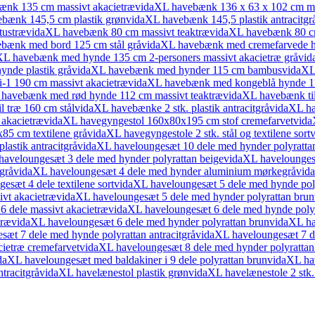
ænk 135 cm massivt akacietræ
vidaXL havebænk 136 x 63 x 102 cm ma
bænk 145,5 cm plastik grøn
vidaXL havebænk 145,5 plastik antracitgr
tustræ
vidaXL havebænk 80 cm massivt teaktræ
vidaXL havebænk 80 cm
bænk med bord 125 cm stål grå
vidaXL havebænk med cremefarvede hy
XL havebænk med hynde 135 cm 2-personers massivt akacietræ grå
vid
nde plastik grå
vidaXL havebænk med hynder 115 cm bambus
vidaXL
-1 190 cm massivt akacietræ
vidaXL havebænk med kongeblå hynde 11
havebænk med rød hynde 112 cm massivt teaktræ
vidaXL havebænk til
 træ 160 cm stål
vidaXL havebænke 2 stk. plastik antracitgrå
vidaXL ha
akacietræ
vidaXL havegyngestol 160x80x195 cm stof cremefarvet
vida
85 cm textilene grå
vidaXL havegyngestole 2 stk. stål og textilene sort
v
astik antracitgrå
vidaXL haveloungesæt 10 dele med hynder polyrattan
haveloungesæt 3 dele med hynder polyrattan beige
vidaXL haveloungesæt
grå
vidaXL haveloungesæt 4 dele med hynder aluminium mørkegrå
vid
esæt 4 dele textilene sort
vidaXL haveloungesæt 5 dele med hynde polyr
vt akacietræ
vidaXL haveloungesæt 5 dele med hynder polyrattan brun
 dele massivt akacietræ
vidaXL haveloungesæt 6 dele med hynde polyra
træ
vidaXL haveloungesæt 6 dele med hynder polyrattan brun
vidaXL ha
æt 7 dele med hynde polyrattan antracitgrå
vidaXL haveloungesæt 7 d
ietræ cremefarvet
vidaXL haveloungesæt 8 dele med hynder polyrattan 
daXL haveloungesæt med baldakiner i 9 dele polyrattan brun
vidaXL ha
tracitgrå
vidaXL havelænestol plastik grøn
vidaXL havelænestole 2 stk.