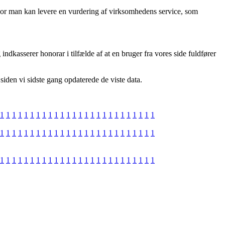
hvor man kan levere en vurdering af virksomhedens service, som
indkasserer honorar i tilfælde af at en bruger fra vores side fuldfører
siden vi sidste gang opdaterede de viste data.
1
1
1
1
1
1
1
1
1
1
1
1
1
1
1
1
1
1
1
1
1
1
1
1
1
1
1
1
1
1
1
1
1
1
1
1
1
1
1
1
1
1
1
1
1
1
1
1
1
1
1
1
1
1
1
1
1
1
1
1
1
1
1
1
1
1
1
1
1
1
1
1
1
1
1
1
1
1