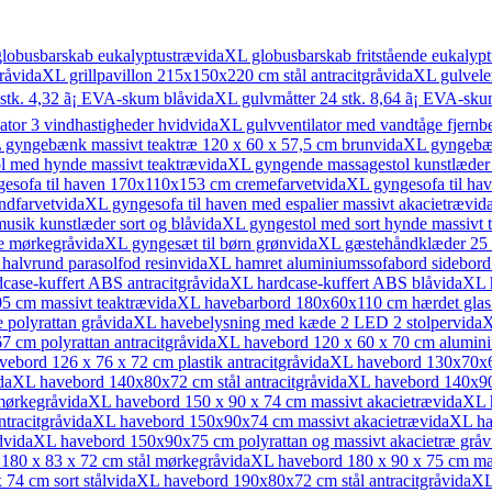
lobusbarskab eukalyptustræ
vidaXL globusbarskab fritstående eukalypt
rå
vidaXL grillpavillon 215x150x220 cm stål antracitgrå
vidaXL gulvele
stk. 4,32 ã¡ EVA-skum blå
vidaXL gulvmåtter 24 stk. 8,64 ã¡ EVA-sku
ator 3 vindhastigheder hvid
vidaXL gulvventilator med vandtåge fjernbe
 gyngebænk massivt teaktræ 120 x 60 x 57,5 cm brun
vidaXL gyngebæn
l med hynde massivt teaktræ
vidaXL gyngende massagestol kunstlæder
esofa til haven 170x110x153 cm cremefarvet
vidaXL gyngesofa til hav
ndfarvet
vidaXL gyngesofa til haven med espalier massivt akacietræ
vid
usik kunstlæder sort og blå
vidaXL gyngestol med sort hynde massivt 
ne mørkegrå
vidaXL gyngesæt til børn grøn
vidaXL gæstehåndklæder 25 
halvrund parasolfod resin
vidaXL hamret aluminiumssofabord sidebord
case-kuffert ABS antracitgrå
vidaXL hardcase-kuffert ABS blå
vidaXL 
5 cm massivt teaktræ
vidaXL havebarbord 180x60x110 cm hærdet glas 
 polyrattan grå
vidaXL havebelysning med kæde 2 LED 2 stolper
vidaX
 cm polyrattan antracitgrå
vidaXL havebord 120 x 60 x 70 cm alumini
ebord 126 x 76 x 72 cm plastik antracitgrå
vidaXL havebord 130x70x66
daXL havebord 140x80x72 cm stål antracitgrå
vidaXL havebord 140x9
mørkegrå
vidaXL havebord 150 x 90 x 74 cm massivt akacietræ
vidaXL h
tracitgrå
vidaXL havebord 150x90x74 cm massivt akacietræ
vidaXL ha
d
vidaXL havebord 150x90x75 cm polyrattan og massivt akacietræ grå
v
180 x 83 x 72 cm stål mørkegrå
vidaXL havebord 180 x 90 x 75 cm mas
74 cm sort stål
vidaXL havebord 190x80x72 cm stål antracitgrå
vidaXL