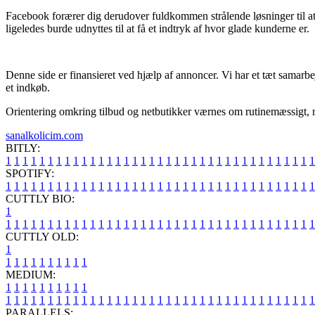
Facebook forærer dig derudover fuldkommen strålende løsninger til at
ligeledes burde udnyttes til at få et indtryk af hvor glade kunderne er.
Denne side er finansieret ved hjælp af annoncer. Vi har et tæt samarbejd
et indkøb.
Orientering omkring tilbud og netbutikker værnes om rutinemæssigt, men
sanalkolicim.com
BITLY:
1
1
1
1
1
1
1
1
1
1
1
1
1
1
1
1
1
1
1
1
1
1
1
1
1
1
1
1
1
1
1
1
1
1
1
1
1
SPOTIFY:
1
1
1
1
1
1
1
1
1
1
1
1
1
1
1
1
1
1
1
1
1
1
1
1
1
1
1
1
1
1
1
1
1
1
1
1
1
CUTTLY BIO:
1
1
1
1
1
1
1
1
1
1
1
1
1
1
1
1
1
1
1
1
1
1
1
1
1
1
1
1
1
1
1
1
1
1
1
1
1
1
CUTTLY OLD:
1
1
1
1
1
1
1
1
1
1
1
MEDIUM:
1
1
1
1
1
1
1
1
1
1
1
1
1
1
1
1
1
1
1
1
1
1
1
1
1
1
1
1
1
1
1
1
1
1
1
1
1
1
1
1
1
1
1
1
1
1
1
PARALLELS: