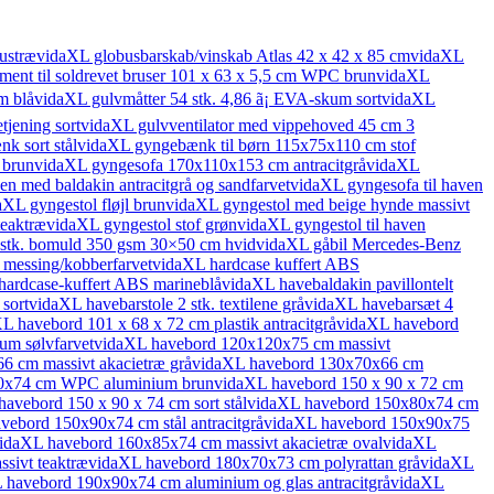
ustræ
vidaXL globusbarskab/vinskab Atlas 42 x 42 x 85 cm
vidaXL
ment til soldrevet bruser 101 x 63 x 5,5 cm WPC brun
vidaXL
m blå
vidaXL gulvmåtter 54 stk. 4,86 ã¡ EVA-skum sort
vidaXL
tjening sort
vidaXL gulvventilator med vippehoved 45 cm 3
k sort stål
vidaXL gyngebænk til børn 115x75x110 cm stof
 brun
vidaXL gyngesofa 170x110x153 cm antracitgrå
vidaXL
en med baldakin antracitgrå og sandfarvet
vidaXL gyngesofa til haven
aXL gyngestol fløjl brun
vidaXL gyngestol med beige hynde massivt
teaktræ
vidaXL gyngestol stof grøn
vidaXL gyngestol til haven
stk. bomuld 350 gsm 30×50 cm hvid
vidaXL gåbil Mercedes-Benz
 messing/kobberfarvet
vidaXL hardcase kuffert ABS
hardcase-kuffert ABS marineblå
vidaXL havebaldakin pavillontelt
sort
vidaXL havebarstole 2 stk. textilene grå
vidaXL havebarsæt 4
L havebord 101 x 68 x 72 cm plastik antracitgrå
vidaXL havebord
um sølvfarvet
vidaXL havebord 120x120x75 cm massivt
 cm massivt akacietræ grå
vidaXL havebord 130x70x66 cm
0x74 cm WPC aluminium brun
vidaXL havebord 150 x 90 x 72 cm
avebord 150 x 90 x 74 cm sort stål
vidaXL havebord 150x80x74 cm
vebord 150x90x74 cm stål antracitgrå
vidaXL havebord 150x90x75
idaXL havebord 160x85x74 cm massivt akacietræ oval
vidaXL
sivt teaktræ
vidaXL havebord 180x70x73 cm polyrattan grå
vidaXL
 havebord 190x90x74 cm aluminium og glas antracitgrå
vidaXL