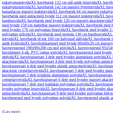
eukalyptustræ
vidaXL havebænk 132 cm stål antik brun
vidaXL haveb
eukalyptustræ
vidaXL havebænk 142 cm massivt fyrretræ
vidaXL have
bananfacon massivt teaktræ
vidaXL havebænk 64 cm massivt eukalyp
havebænk med antracitgrå hynde 112 cm massivt teaktræ
vidaXL have
bambus
vidaXL havebænk med hynde 120 cm massivt akacietræ
vida
med hynde 159 cm stabelbar massivt teaktræ
vidaXL havebænk med hy
med hynder 176 cm polyrattan brun
vidaXL havebænk med hynder 2-i
polyrattan grå
vidaXL havebænk med pergola 130 cm bambus
vidaXL 
træ
vidaXL havebænk til træ 160 cm halvrund stål
vidaXL havebænk til
antik hvid
vidaXL havefodskammel med hynde 60x60x29 cm massivt 
havegyngestol 190x90x200 cm stof grå
vidaXL havegyngestol 95x54x
havelamper 4 stk. PVC-rattan sort
vidaXL haveloungestol med hynde pl
rød
vidaXL haveloungesæt 3 dele med hynder aluminium sort
vidaXL 
akacietræ
vidaXL haveloungesæt 4 dele med hynde polyrattan antracit
haveloungesæt 4 dele med hynder plastik antracitgrå
vidaXL haveloung
akacietræ cremefarvet
vidaXL haveloungesæt 5 dele med hynder massi
haveloungesæt 5 dele textilene aluminium sort
vidaXL haveloungesæt 6
cremefarvet
vidaXL haveloungesæt 6 dele med hynder massivt akacie
haveloungesæt 7 dele med baldakin polyrattan sort
vidaXL havelounges
hynder polyrattan brun
vidaXL haveloungesæt 8 dele med hynder akac
antracitgrå
vidaXL haveloungesæt 9 dele med hynder polyrattan blå
vi
havelænestol med hynde polyrattan grå
vidaXL havelænestol plastik an
(Læs mere)