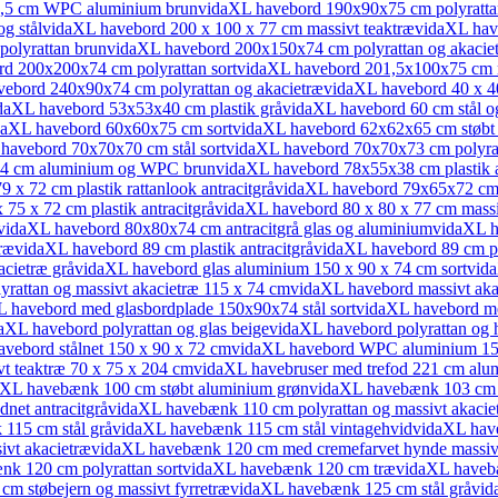
,5 cm WPC aluminium brun
vidaXL havebord 190x90x75 cm polyratta
g stål
vidaXL havebord 200 x 100 x 77 cm massivt teaktræ
vidaXL hav
olyrattan brun
vidaXL havebord 200x150x74 cm polyrattan og akaciet
d 200x200x74 cm polyrattan sort
vidaXL havebord 201,5x100x75 cm m
ebord 240x90x74 cm polyrattan og akacietræ
vidaXL havebord 40 x 40
daXL havebord 53x53x40 cm plastik grå
vidaXL havebord 60 cm stål og 
daXL havebord 60x60x75 cm sort
vidaXL havebord 62x62x65 cm støbt
havebord 70x70x70 cm stål sort
vidaXL havebord 70x70x73 cm polyrat
74 cm aluminium og WPC brun
vidaXL havebord 78x55x38 cm plastik a
 x 72 cm plastik rattanlook antracitgrå
vidaXL havebord 79x65x72 cm p
75 x 72 cm plastik antracitgrå
vidaXL havebord 80 x 80 x 77 cm massi
vidaXL havebord 80x80x74 cm antracitgrå glas og aluminium
vidaXL h
ræ
vidaXL havebord 89 cm plastik antracitgrå
vidaXL havebord 89 cm pl
cietræ grå
vidaXL havebord glas aluminium 150 x 90 x 74 cm sort
vida
yrattan og massivt akacietræ 115 x 74 cm
vidaXL havebord massivt ak
 havebord med glasbordplade 150x90x74 stål sort
vidaXL havebord me
aXL havebord polyrattan og glas beige
vidaXL havebord polyrattan og h
vebord stålnet 150 x 90 x 72 cm
vidaXL havebord WPC aluminium 150
vt teaktræ 70 x 75 x 204 cm
vidaXL havebruser med trefod 221 cm alu
aXL havebænk 100 cm støbt aluminium grøn
vidaXL havebænk 103 cm p
net antracitgrå
vidaXL havebænk 110 cm polyrattan og massivt akaciet
115 cm stål grå
vidaXL havebænk 115 cm stål vintagehvid
vidaXL have
vt akacietræ
vidaXL havebænk 120 cm med cremefarvet hynde massivt
k 120 cm polyrattan sort
vidaXL havebænk 120 cm træ
vidaXL havebæ
m støbejern og massivt fyrretræ
vidaXL havebænk 125 cm stål grå
vid