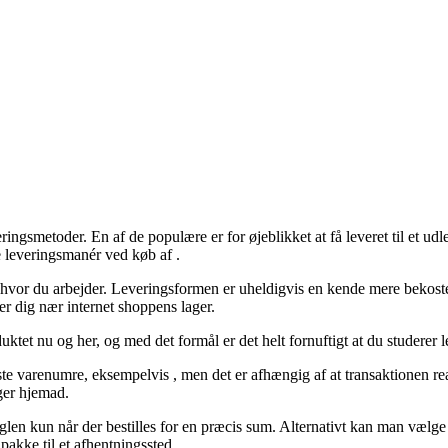
ringsmetoder. En af de populære er for øjeblikket at få leveret til et udl
te leveringsmanér ved køb af .
til hvor du arbejder. Leveringsformen er uheldigvis en kende mere bekost
er dig nær internet shoppens lager.
ktet nu og her, og med det formål er det helt fornuftigt at du studerer
leste varenumre, eksempelvis , men det er afhængig af at transaktionen re
ger hjemad.
 reglen kun når der bestilles for en præcis sum. Alternativt kan man væl
 pakke til et afhentningssted.