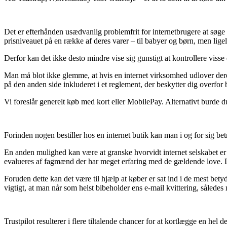
Det er efterhånden usædvanlig problemfrit for internetbrugere at søge si
prisniveauet på en række af deres varer – til babyer og børn, men lige
Derfor kan det ikke desto mindre vise sig gunstigt at kontrollere visse e-
Man må blot ikke glemme, at hvis en internet virksomhed udlover deres 
på den anden side inkluderet i et reglement, der beskytter dig overfor 
Vi foreslår generelt køb med kort eller MobilePay. Alternativt burde du
Forinden nogen bestiller hos en internet butik kan man i og for sig bet
En anden mulighed kan være at granske hvorvidt internet selskabet er 
evalueres af fagmænd der har meget erfaring med de gældende love. Det
Foruden dette kan det være til hjælp at køber er sat ind i de mest bety
vigtigt, at man når som helst bibeholder ens e-mail kvittering, således 
Trustpilot resulterer i flere tiltalende chancer for at kortlægge en hel