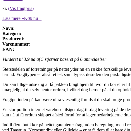
kr.
(Vis fragtpris)
Læs mere »
Køb nu »
Navn:
Kategori:
Producent:
Varenummer:
EAN:
Vurderet til
3.9
ud af 5 stjerner baseret på
6
anmeldelser
Størstedelen af forretninger på nettet yder nu en række forskellige leve
har tid. Fragttypen er altså ret let, samt typisk desuden den prisbilligs
Du kan tillige udse dig at få pakken bragt hjem til hvor du bor eller 
unægtelig at du selv henter ordren, hvilket dog beroer på at du ophold
Fragtperioden på kan være ultra væsentlig forudsat du skal bruge produ
En stor portion internet varehuse tilsiger dag-til-dag levering på de f
kan nå at få ordren skippet afsted forud for at lagermedarbejderne dra
Indtil flere butikker på nettet garanterer fragt uden beregning, men i
ved Taastrup, Nørresundby eller Gilleleje – er at få dem til at køre din