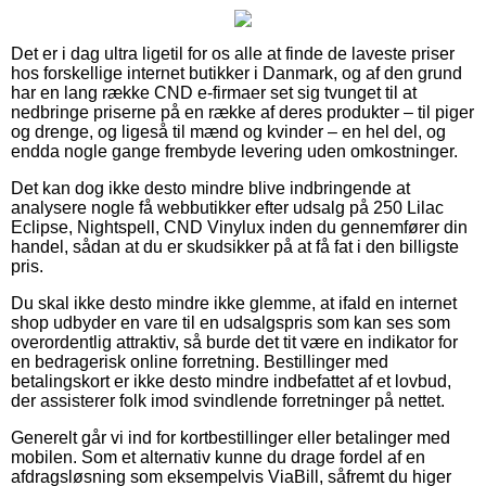
Det er i dag ultra ligetil for os alle at finde de laveste priser
hos forskellige internet butikker i Danmark, og af den grund
har en lang række CND e-firmaer set sig tvunget til at
nedbringe priserne på en række af deres produkter – til piger
og drenge, og ligeså til mænd og kvinder – en hel del, og
endda nogle gange frembyde levering uden omkostninger.
Det kan dog ikke desto mindre blive indbringende at
analysere nogle få webbutikker efter udsalg på 250 Lilac
Eclipse, Nightspell, CND Vinylux inden du gennemfører din
handel, sådan at du er skudsikker på at få fat i den billigste
pris.
Du skal ikke desto mindre ikke glemme, at ifald en internet
shop udbyder en vare til en udsalgspris som kan ses som
overordentlig attraktiv, så burde det tit være en indikator for
en bedragerisk online forretning. Bestillinger med
betalingskort er ikke desto mindre indbefattet af et lovbud,
der assisterer folk imod svindlende forretninger på nettet.
Generelt går vi ind for kortbestillinger eller betalinger med
mobilen. Som et alternativ kunne du drage fordel af en
afdragsløsning som eksempelvis ViaBill, såfremt du higer