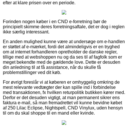
efter at klare prisen over en periode.
Forinden nogen køber i en CND e-forretning bør de
principielt skimme deres forretningsaftale, det er dog i reglen
ikke særlig interessant.
En anden mulighed kunne være at undersøge om e-handlen
er støttet af e-mærket, fordi det almindeligvis er en tryghed
om at internet forhandleren opretholder de danske regler,
tillige med at webshoppen nu og da ses til af fagfolk som er
meget bekendte med de gældende love. Dette er desuden
din anledning til at få assistance, når du skulle få
problemstillinger ved dit køb.
For øvrigt foreslår vi at køberen er omhyggelig omkring de
mest relevante vedtægter der kan spille ind i forbindelse
med transaktionen, fx hvilken returpolitik butikken kører med.
Derfor er det desuden vigtigt, at man permanent sikrer ens
faktura e-mail, så man fremadrettet vil kunne bevidne købet
af 250 Lilac Eclipse, Nightspell, CND Vinylux, uden hensyn
til om du skal shoppe til en mand eller kvinde.