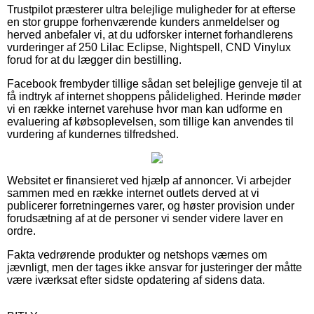
Trustpilot præsterer ultra belejlige muligheder for at efterse
en stor gruppe forhenværende kunders anmeldelser og
herved anbefaler vi, at du udforsker internet forhandlerens
vurderinger af 250 Lilac Eclipse, Nightspell, CND Vinylux
forud for at du lægger din bestilling.
Facebook frembyder tillige sådan set belejlige genveje til at
få indtryk af internet shoppens pålidelighed. Herinde møder
vi en række internet varehuse hvor man kan udforme en
evaluering af købsoplevelsen, som tillige kan anvendes til
vurdering af kundernes tilfredshed.
Websitet er finansieret ved hjælp af annoncer. Vi arbejder
sammen med en række internet outlets derved at vi
publicerer forretningernes varer, og høster provision under
forudsætning af at de personer vi sender videre laver en
ordre.
Fakta vedrørende produkter og netshops værnes om
jævnligt, men der tages ikke ansvar for justeringer der måtte
være iværksat efter sidste opdatering af sidens data.