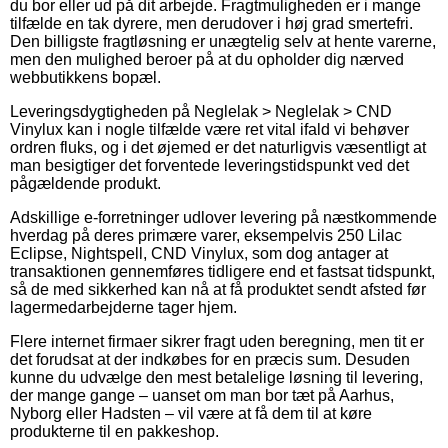
du bor eller ud på dit arbejde. Fragtmuligheden er i mange
tilfælde en tak dyrere, men derudover i høj grad smertefri.
Den billigste fragtløsning er unægtelig selv at hente varerne,
men den mulighed beroer på at du opholder dig nærved
webbutikkens bopæl.
Leveringsdygtigheden på Neglelak > Neglelak > CND
Vinylux kan i nogle tilfælde være ret vital ifald vi behøver
ordren fluks, og i det øjemed er det naturligvis væsentligt at
man besigtiger det forventede leveringstidspunkt ved det
pågældende produkt.
Adskillige e-forretninger udlover levering på næstkommende
hverdag på deres primære varer, eksempelvis 250 Lilac
Eclipse, Nightspell, CND Vinylux, som dog antager at
transaktionen gennemføres tidligere end et fastsat tidspunkt,
så de med sikkerhed kan nå at få produktet sendt afsted før
lagermedarbejderne tager hjem.
Flere internet firmaer sikrer fragt uden beregning, men tit er
det forudsat at der indkøbes for en præcis sum. Desuden
kunne du udvælge den mest betalelige løsning til levering,
der mange gange – uanset om man bor tæt på Aarhus,
Nyborg eller Hadsten – vil være at få dem til at køre
produkterne til en pakkeshop.