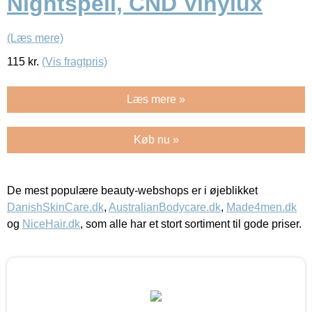
Nightspell, CND Vinylux
(Læs mere)
115
kr.
(Vis fragtpris)
Læs mere »
Køb nu »
De mest populære beauty-webshops er i øjeblikket
DanishSkinCare.dk
,
AustralianBodycare.dk
,
Made4men.dk
og
NiceHair.dk
, som alle har et stort sortiment til gode priser.