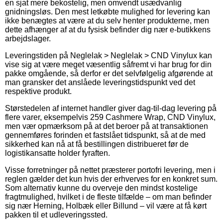
en sjat mere bekostelig, men omvendt usædvanlig
gnidningsløs. Den mest letkøbte mulighed for levering kan
ikke benægtes at være at du selv henter produkterne, men
dette afhænger af at du fysisk befinder dig nær e-butikkens
arbejdslager.
Leveringstiden på Neglelak > Neglelak > CND Vinylux kan
vise sig at være meget væsentlig såfremt vi har brug for din
pakke omgående, så derfor er det selvfølgelig afgørende at
man gransker det anslåede leveringstidspunkt ved det
respektive produkt.
Størstedelen af internet handler giver dag-til-dag levering på
flere varer, eksempelvis 259 Cashmere Wrap, CND Vinylux,
men vær opmærksom på at det beroer på at transaktionen
gennemføres forinden et fastslået tidspunkt, så at de med
sikkerhed kan nå at få bestillingen distribueret før de
logistikansatte holder fyraften.
Visse forretninger på nettet præsterer portofri levering, men i
reglen gælder det kun hvis der erhverves for en konkret sum.
Som alternativ kunne du overveje den mindst kostelige
fragtmulighed, hvilket i de fleste tilfælde – om man befinder
sig nær Herning, Holbæk eller Billund – vil være at få kørt
pakken til et udleveringssted.