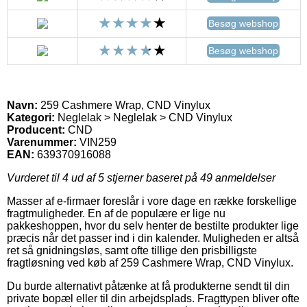
Besøg webshop
Besøg webshop
Navn:
259 Cashmere Wrap, CND Vinylux
Kategori:
Neglelak > Neglelak > CND Vinylux
Producent:
CND
Varenummer:
VIN259
EAN:
639370916088
Vurderet til
4
ud af 5 stjerner baseret på
49
anmeldelser
Masser af e-firmaer foreslår i vore dage en række forskellige
fragtmuligheder. En af de populære er lige nu
pakkeshoppen, hvor du selv henter de bestilte produkter lige
præcis når det passer ind i din kalender. Muligheden er altså
ret så gnidningsløs, samt ofte tillige den prisbilligste
fragtløsning ved køb af 259 Cashmere Wrap, CND Vinylux.
Du burde alternativt påtænke at få produkterne sendt til din
private bopæl eller til din arbejdsplads. Fragttypen bliver ofte