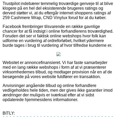
Trustpilot indebærer temmelig troværdige genveje til at blive
klogere på en hel del eksisterende brugeres ratings og
derved støtter vi, at du eftergår internet shoppens ratings af
259 Cashmere Wrap, CND Vinylux forud for at du køber.
Facebook frembringer tilsvarende en række gavnlige
chancer for at få indsigt i online forhandlerens troværdighed.
Foruden det ser vi faktisk online webshops hvor folk kan
udforme en vurdering af ordreforløbet, hvilket ydermere
burde tages i brug til vurdering af hvor tilfredse kunderne er.
Websitet er annoncefinansieret. Vi har faste samarbejder
med en lang række webshops i form af at vi præsenterer
virksomhedernes tilbud, og modtager provision når en af de
besøgende på vores website fuldfører en transaktion.
Anvisninger angående tilbud og online forhandlere
vedligeholdes hele tiden, men der gives ikke garantier imod
ændringer der muligvis er iværksat efter at vi sidst
opdaterede hjemmesidens informationer.
BITLY: