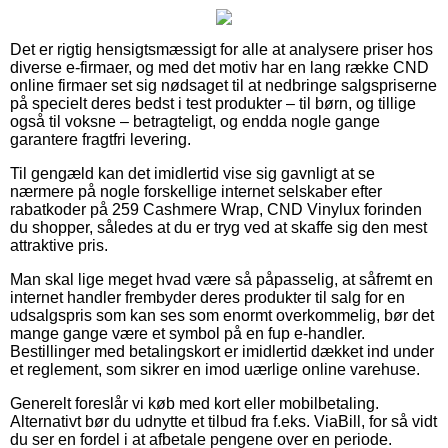
Det er rigtig hensigtsmæssigt for alle at analysere priser hos
diverse e-firmaer, og med det motiv har en lang række CND
online firmaer set sig nødsaget til at nedbringe salgspriserne
på specielt deres bedst i test produkter – til børn, og tillige
også til voksne – betragteligt, og endda nogle gange
garantere fragtfri levering.
Til gengæld kan det imidlertid vise sig gavnligt at se
nærmere på nogle forskellige internet selskaber efter
rabatkoder på 259 Cashmere Wrap, CND Vinylux forinden
du shopper, således at du er tryg ved at skaffe sig den mest
attraktive pris.
Man skal lige meget hvad være så påpasselig, at såfremt en
internet handler frembyder deres produkter til salg for en
udsalgspris som kan ses som enormt overkommelig, bør det
mange gange være et symbol på en fup e-handler.
Bestillinger med betalingskort er imidlertid dækket ind under
et reglement, som sikrer en imod uærlige online varehuse.
Generelt foreslår vi køb med kort eller mobilbetaling.
Alternativt bør du udnytte et tilbud fra f.eks. ViaBill, for så vidt
du ser en fordel i at afbetale pengene over en periode.