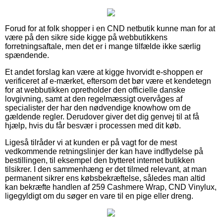
Forud for at folk shopper i en CND netbutik kunne man for at
være på den sikre side kigge på webbutikkens
forretningsaftale, men det er i mange tilfælde ikke særlig
spændende.
Et andet forslag kan være at kigge hvorvidt e-shoppen er
verificeret af e-mærket, eftersom det bør være et kendetegn
for at webbutikken opretholder den officielle danske
lovgivning, samt at den regelmæssigt overvåges af
specialister der har den nødvendige knowhow om de
gældende regler. Derudover giver det dig genvej til at få
hjælp, hvis du får besvær i processen med dit køb.
Ligeså tilråder vi at kunden er på vagt for de mest
vedkommende retningslinjer der kan have indflydelse på
bestillingen, til eksempel den bytteret internet butikken
tilsikrer. I den sammenhæng er det tilmed relevant, at man
permanent sikrer ens købsbekræftelse, således man altid
kan bekræfte handlen af 259 Cashmere Wrap, CND Vinylux,
ligegyldigt om du søger en vare til en pige eller dreng.