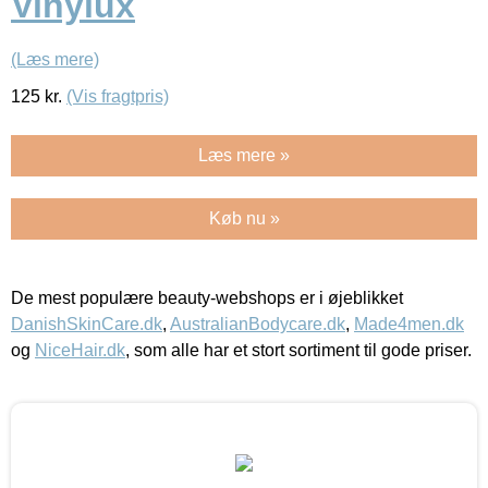
Vinylux
(Læs mere)
125
kr.
(Vis fragtpris)
Læs mere »
Køb nu »
De mest populære beauty-webshops er i øjeblikket
DanishSkinCare.dk
,
AustralianBodycare.dk
,
Made4men.dk
og
NiceHair.dk
, som alle har et stort sortiment til gode priser.