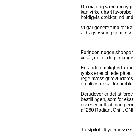
Du må dog være omhyggelig
kan virke uhørt favorabe
heldigvis dækket ind und
Vi går generelt ind for 
afdragsløsning som fx Vi
Forinden nogen shopper 
vilkår, det er dog i mang
En anden mulighed kunne
typisk er et billede på at
regelmæssigt revurderes af
du bliver udsat for probl
Derudover er det at fore
bestillingen, som for ek
essesentielt, at man pe
af 260 Radiant Chill, CN
Trustpilot tilbyder visse