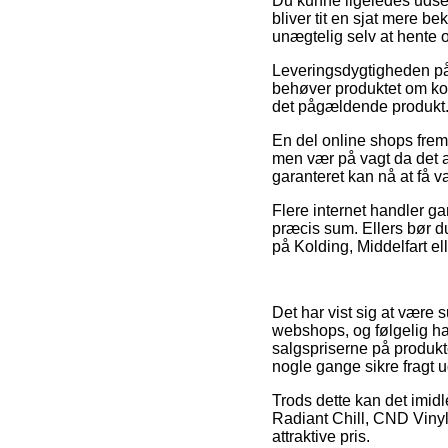
Du kunne ligeledes udse d
bliver tit en sjat mere b
unægtelig selv at hente 
Leveringsdygtigheden på
behøver produktet om kort
det pågældende produkt
En del online shops frem
men vær på vagt da det a
garanteret kan nå at få v
Flere internet handler g
præcis sum. Ellers bør du
på Kolding, Middelfart elle
Det har vist sig at være s
webshops, og følgelig ha
salgspriserne på produkt
nogle gange sikre fragt 
Trods dette kan det imidle
Radiant Chill, CND Vinyl
attraktive pris.