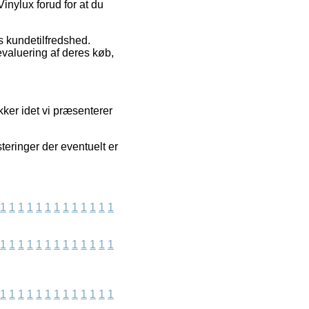
Vinylux forud for at du
ns kundetilfredshed.
evaluering af deres køb,
kker idet vi præsenterer
eringer der eventuelt er
1
1
1
1
1
1
1
1
1
1
1
1
1
1
1
1
1
1
1
1
1
1
1
1
1
1
1
1
1
1
1
1
1
1
1
1
1
1
1