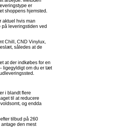
 dit arbejde. Metoden
leveringstype er
net shoppens hjemsted.
r aktuel hvis man
e på leveringstiden ved
nt Chill, CND Vinylux,
eslæt, således at de
t at der indkøbes for en
– ligegyldigt om du er tæt
et udleveringssted.
r i blandt flere
get til at reducere
– voldsomt, og endda
 efter tilbud på 260
at antage den mest