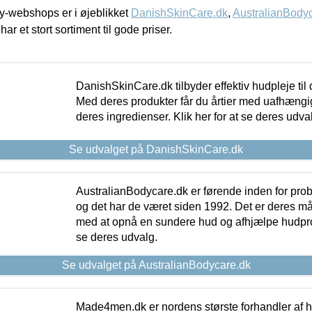
-webshops er i øjeblikket
DanishSkinCare.dk
,
AustralianBody
har et stort sortiment til gode priser.
DanishSkinCare.dk tilbyder effektiv hudpleje til
Med deres produkter får du årtier med uafhængi
deres ingredienser. Klik her for at se deres udva
Se udvalget på DanishSkinCare.dk
AustralianBodycare.dk er førende inden for pr
og det har de været siden 1992. Det er deres m
med at opnå en sundere hud og afhjælpe hudprob
se deres udvalg.
Se udvalget på AustralianBodycare.dk
Made4men.dk er nordens største forhandler af hu