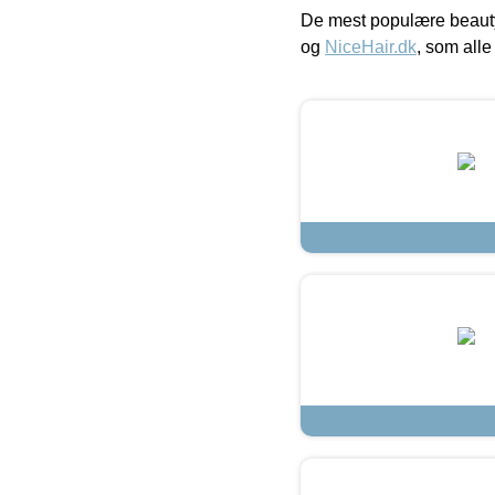
De mest populære beauty
og
NiceHair.dk
, som alle 