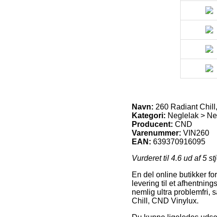
Navn:
260 Radiant Chill
Kategori:
Neglelak > Ne
Producent:
CND
Varenummer:
VIN260
EAN:
639370916095
Vurderet til
4.6
ud af 5 st
En del online butikker for
levering til et afhentnin
nemlig ultra problemfri,
Chill, CND Vinylux.