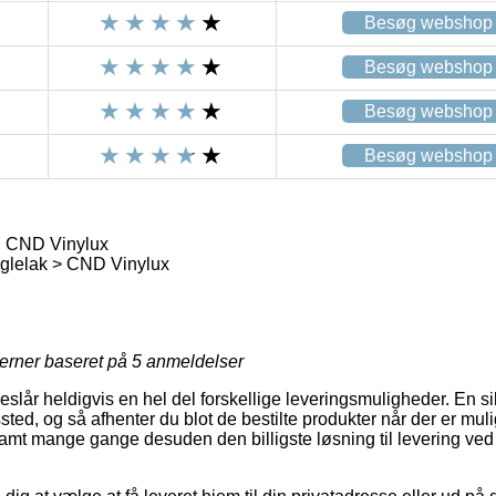
Besøg webshop
Besøg webshop
Besøg webshop
Besøg webshop
, CND Vinylux
glelak > CND Vinylux
jerner baseret på
5
anmeldelser
eslår heldigvis en hel del forskellige leveringsmuligheder. En sik
gssted, og så afhenter du blot de bestilte produkter når der er mul
 samt mange gange desuden den billigste løsning til levering ve