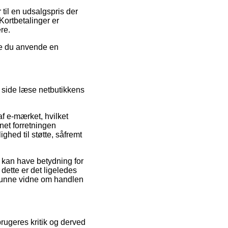
 til en udsalgspris der
Kortbetalinger er
re.
nne du anvende en
 side læse netbutikkens
f e-mærket, hvilket
rnet forretningen
ghed til støtte, såfremt
 kan have betydning for
dette er det ligeledes
 kunne vidne om handlen
rugeres kritik og derved