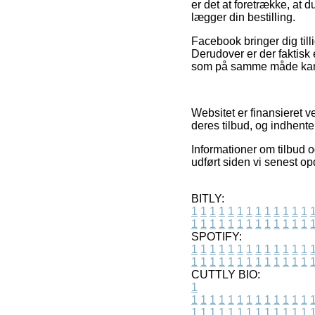
er det at foretrække, at 
lægger din bestilling.
Facebook bringer dig tilli
Derudover er der faktisk
som på samme måde kan b
Websitet er finansieret v
deres tilbud, og indhente
Informationer om tilbud 
udført siden vi senest o
BITLY:
1
1
1
1
1
1
1
1
1
1
1
1
1
1
1
1
1
1
1
1
1
1
1
1
1
1
SPOTIFY:
1
1
1
1
1
1
1
1
1
1
1
1
1
1
1
1
1
1
1
1
1
1
1
1
1
1
CUTTLY BIO:
1
1
1
1
1
1
1
1
1
1
1
1
1
1
1
1
1
1
1
1
1
1
1
1
1
1
1