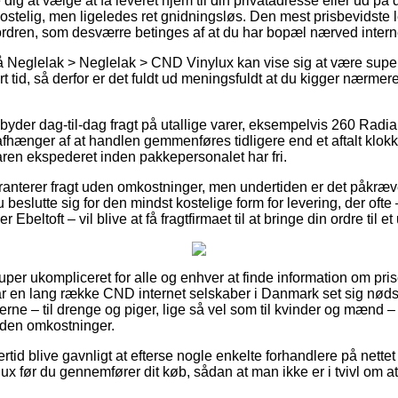
ig at vælge at få leveret hjem til din privatadresse eller ud på
ekostelig, men ligeledes ret gnidningsløs. Den mest prisbevidste 
ordren, som desværre betinges af at du har bopæl nærved inter
 Neglelak > Neglelak > CND Vinylux kan vise sig at være supe
 tid, så derfor er det fuldt ud meningsfuldt at du kigger nærmer
.
byder dag-til-dag fragt på utallige varer, eksempelvis 260 Radia
fhænger af at handlen gemmenføres tidligere end et aftalt klokk
aren ekspederet inden pakkepersonalet har fri.
aranterer fragt uden omkostninger, men undertiden er det påkræve
 beslutte sig for den mindst kostelige form for levering, der ofte 
r Ebeltoft – vil blive at få fragtfirmaet til at bringe din ordre til 
uper ukompliceret for alle og enhver at finde information om prise
r en lang række CND internet selskaber i Danmark set sig nødsa
erne – til drenge og piger, lige så vel som til kvinder og mænd 
uden omkostninger.
rtid blive gavnligt at efterse nogle enkelte forhandlere på nettet
ux før du gennemfører dit køb, sådan at man ikke er i tvivl om 