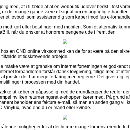
 med, at i tilfælde af at en webbutik udlover bedst i test varer
l, er det mange gange være et signal om en uoprigtig e-handler. 
er et lovbud, som assisterer dig som køber imod fup e-forhandle
køb med kort eller betalinger med mobilen. Som et alternativ ku
aBill, når du ønsker at honorere pengene ude i fremtiden.
hos en CND online virksomhed kan de for at være på den sikre
e tilfælde et tidskrævende arbejde.
 måske være at granske om internet forretningen er godkendt a
 internet forhandleren forstår dansk lovgivning, tillige med at inte
 jurister der har meget erfaring med reglerne. Det giver dig lejli
emstillinger i processen med din handel.
trække at køber er påpasselig med de grundlæggende regler der
sempel hvilken returneringsret e-shoppen kører med. På grund af 
rmanent beholder ens faktura e-mail, så man en anden gang vil
D Vinylux, hvad end du er mand eller kvinde.
 strålende muligheder for at dechifrere mange forhenværende forb