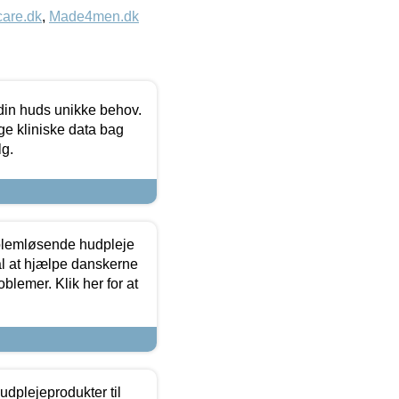
care.dk
,
Made4men.dk
 din huds unikke behov.
ge kliniske data bag
lg.
oblemløsende hudpleje
ål at hjælpe danskerne
lemer. Klik her for at
dplejeprodukter til