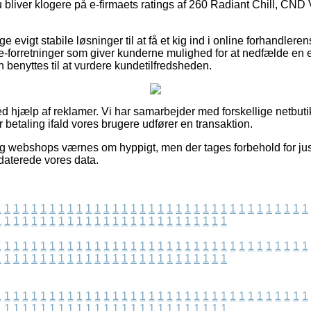
du bliver klogere på e-firmaets ratings af 260 Radiant Chill, CND 
ge evigt stabile løsninger til at få et kig ind i online forhandlere
 e-forretninger som giver kunderne mulighed for at nedfælde en 
enyttes til at vurdere kundetilfredsheden.
ed hjælp af reklamer. Vi har samarbejder med forskellige netbuti
r betaling ifald vores brugere udfører en transaktion.
og webshops værnes om hyppigt, men der tages forbehold for just
pdaterede vores data.
1
1
1
1
1
1
1
1
1
1
1
1
1
1
1
1
1
1
1
1
1
1
1
1
1
1
1
1
1
1
1
1
1
1
1
1
1
1
1
1
1
1
1
1
1
1
1
1
1
1
1
1
1
1
1
1
1
1
1
1
1
1
1
1
1
1
1
1
1
1
1
1
1
1
1
1
1
1
1
1
1
1
1
1
1
1
1
1
1
1
1
1
1
1
1
1
1
1
1
1
1
1
1
1
1
1
1
1
1
1
1
1
1
1
1
1
1
1
1
1
1
1
1
1
1
1
1
1
1
1
1
1
1
1
1
1
1
1
1
1
1
1
1
1
1
1
1
1
1
1
1
1
1
1
1
1
1
1
1
1
1
1
1
1
1
1
1
1
1
1
1
1
1
1
1
1
1
1
1
1
1
1
1