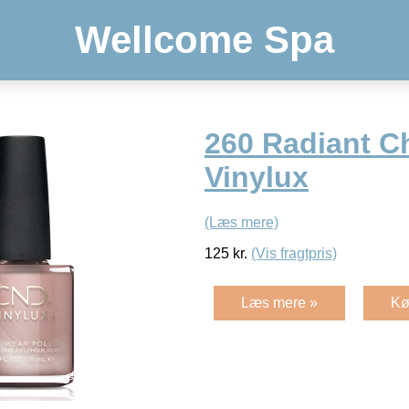
Wellcome Spa
260 Radiant Ch
Vinylux
(Læs mere)
125
kr.
(Vis fragtpris)
Læs mere »
Kø