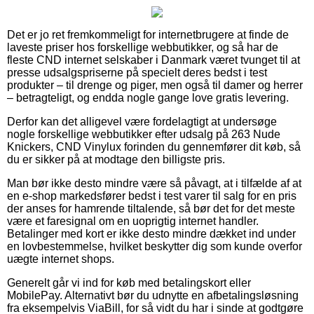
Det er jo ret fremkommeligt for internetbrugere at finde de
laveste priser hos forskellige webbutikker, og så har de
fleste CND internet selskaber i Danmark været tvunget til at
presse udsalgspriserne på specielt deres bedst i test
produkter – til drenge og piger, men også til damer og herrer
– betragteligt, og endda nogle gange love gratis levering.
Derfor kan det alligevel være fordelagtigt at undersøge
nogle forskellige webbutikker efter udsalg på 263 Nude
Knickers, CND Vinylux forinden du gennemfører dit køb, så
du er sikker på at modtage den billigste pris.
Man bør ikke desto mindre være så påvagt, at i tilfælde af at
en e-shop markedsfører bedst i test varer til salg for en pris
der anses for hamrende tiltalende, så bør det for det meste
være et faresignal om en uoprigtig internet handler.
Betalinger med kort er ikke desto mindre dækket ind under
en lovbestemmelse, hvilket beskytter dig som kunde overfor
uægte internet shops.
Generelt går vi ind for køb med betalingskort eller
MobilePay. Alternativt bør du udnytte en afbetalingsløsning
fra eksempelvis ViaBill, for så vidt du har i sinde at godtgøre