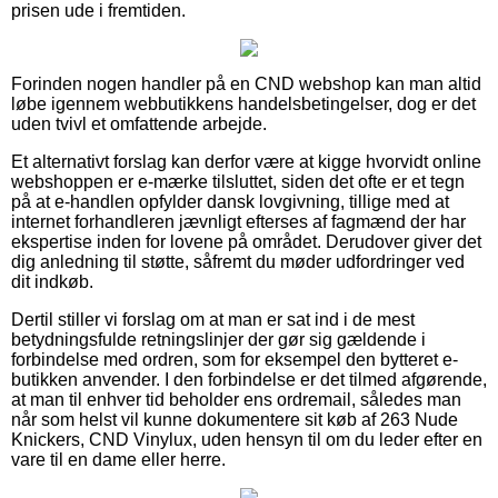
prisen ude i fremtiden.
Forinden nogen handler på en CND webshop kan man altid
løbe igennem webbutikkens handelsbetingelser, dog er det
uden tvivl et omfattende arbejde.
Et alternativt forslag kan derfor være at kigge hvorvidt online
webshoppen er e-mærke tilsluttet, siden det ofte er et tegn
på at e-handlen opfylder dansk lovgivning, tillige med at
internet forhandleren jævnligt efterses af fagmænd der har
ekspertise inden for lovene på området. Derudover giver det
dig anledning til støtte, såfremt du møder udfordringer ved
dit indkøb.
Dertil stiller vi forslag om at man er sat ind i de mest
betydningsfulde retningslinjer der gør sig gældende i
forbindelse med ordren, som for eksempel den bytteret e-
butikken anvender. I den forbindelse er det tilmed afgørende,
at man til enhver tid beholder ens ordremail, således man
når som helst vil kunne dokumentere sit køb af 263 Nude
Knickers, CND Vinylux, uden hensyn til om du leder efter en
vare til en dame eller herre.