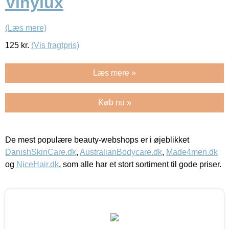
Vinylux
(Læs mere)
125
kr.
(Vis fragtpris)
Læs mere »
Køb nu »
De mest populære beauty-webshops er i øjeblikket
DanishSkinCare.dk
,
AustralianBodycare.dk
,
Made4men.dk
og
NiceHair.dk
, som alle har et stort sortiment til gode priser.