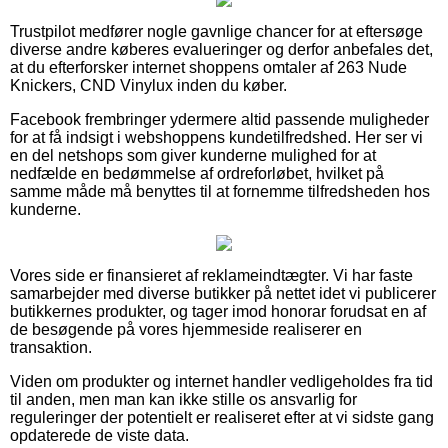
Trustpilot medfører nogle gavnlige chancer for at eftersøge
diverse andre køberes evalueringer og derfor anbefales det,
at du efterforsker internet shoppens omtaler af 263 Nude
Knickers, CND Vinylux inden du køber.
Facebook frembringer ydermere altid passende muligheder
for at få indsigt i webshoppens kundetilfredshed. Her ser vi
en del netshops som giver kunderne mulighed for at
nedfælde en bedømmelse af ordreforløbet, hvilket på
samme måde må benyttes til at fornemme tilfredsheden hos
kunderne.
Vores side er finansieret af reklameindtægter. Vi har faste
samarbejder med diverse butikker på nettet idet vi publicerer
butikkernes produkter, og tager imod honorar forudsat en af
de besøgende på vores hjemmeside realiserer en
transaktion.
Viden om produkter og internet handler vedligeholdes fra tid
til anden, men man kan ikke stille os ansvarlig for
reguleringer der potentielt er realiseret efter at vi sidste gang
opdaterede de viste data.