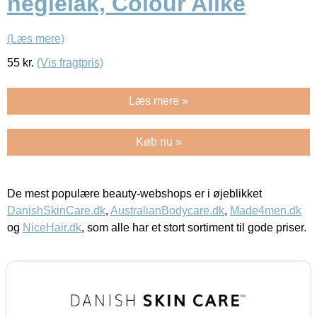
neglelak, Colour Alike
(Læs mere)
55
kr.
(Vis fragtpris)
Læs mere »
Køb nu »
De mest populære beauty-webshops er i øjeblikket
DanishSkinCare.dk
,
AustralianBodycare.dk
,
Made4men.dk
og
NiceHair.dk
, som alle har et stort sortiment til gode priser.