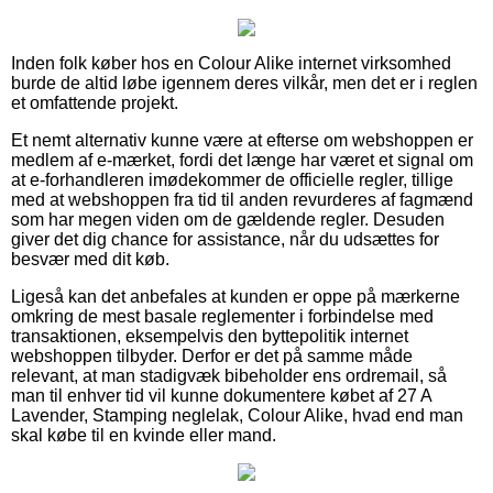
Inden folk køber hos en Colour Alike internet virksomhed
burde de altid løbe igennem deres vilkår, men det er i reglen
et omfattende projekt.
Et nemt alternativ kunne være at efterse om webshoppen er
medlem af e-mærket, fordi det længe har været et signal om
at e-forhandleren imødekommer de officielle regler, tillige
med at webshoppen fra tid til anden revurderes af fagmænd
som har megen viden om de gældende regler. Desuden
giver det dig chance for assistance, når du udsættes for
besvær med dit køb.
Ligeså kan det anbefales at kunden er oppe på mærkerne
omkring de mest basale reglementer i forbindelse med
transaktionen, eksempelvis den byttepolitik internet
webshoppen tilbyder. Derfor er det på samme måde
relevant, at man stadigvæk bibeholder ens ordremail, så
man til enhver tid vil kunne dokumentere købet af 27 A
Lavender, Stamping neglelak, Colour Alike, hvad end man
skal købe til en kvinde eller mand.