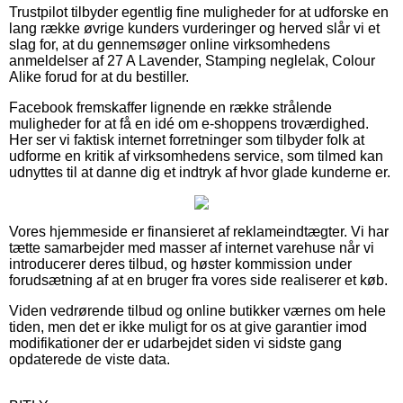
Trustpilot tilbyder egentlig fine muligheder for at udforske en
lang række øvrige kunders vurderinger og herved slår vi et
slag for, at du gennemsøger online virksomhedens
anmeldelser af 27 A Lavender, Stamping neglelak, Colour
Alike forud for at du bestiller.
Facebook fremskaffer lignende en række strålende
muligheder for at få en idé om e-shoppens troværdighed.
Her ser vi faktisk internet forretninger som tilbyder folk at
udforme en kritik af virksomhedens service, som tilmed kan
udnyttes til at danne dig et indtryk af hvor glade kunderne er.
Vores hjemmeside er finansieret af reklameindtægter. Vi har
tætte samarbejder med masser af internet varehuse når vi
introducerer deres tilbud, og høster kommission under
forudsætning af at en bruger fra vores side realiserer et køb.
Viden vedrørende tilbud og online butikker værnes om hele
tiden, men det er ikke muligt for os at give garantier imod
modifikationer der er udarbejdet siden vi sidste gang
opdaterede de viste data.