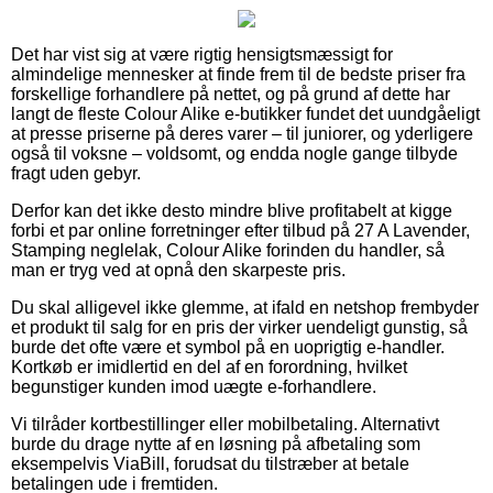
Det har vist sig at være rigtig hensigtsmæssigt for
almindelige mennesker at finde frem til de bedste priser fra
forskellige forhandlere på nettet, og på grund af dette har
langt de fleste Colour Alike e-butikker fundet det uundgåeligt
at presse priserne på deres varer – til juniorer, og yderligere
også til voksne – voldsomt, og endda nogle gange tilbyde
fragt uden gebyr.
Derfor kan det ikke desto mindre blive profitabelt at kigge
forbi et par online forretninger efter tilbud på 27 A Lavender,
Stamping neglelak, Colour Alike forinden du handler, så
man er tryg ved at opnå den skarpeste pris.
Du skal alligevel ikke glemme, at ifald en netshop frembyder
et produkt til salg for en pris der virker uendeligt gunstig, så
burde det ofte være et symbol på en uoprigtig e-handler.
Kortkøb er imidlertid en del af en forordning, hvilket
begunstiger kunden imod uægte e-forhandlere.
Vi tilråder kortbestillinger eller mobilbetaling. Alternativt
burde du drage nytte af en løsning på afbetaling som
eksempelvis ViaBill, forudsat du tilstræber at betale
betalingen ude i fremtiden.