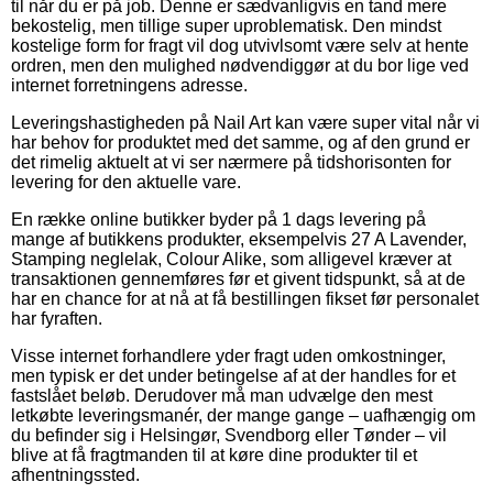
til når du er på job. Denne er sædvanligvis en tand mere
bekostelig, men tillige super uproblematisk. Den mindst
kostelige form for fragt vil dog utvivlsomt være selv at hente
ordren, men den mulighed nødvendiggør at du bor lige ved
internet forretningens adresse.
Leveringshastigheden på Nail Art kan være super vital når vi
har behov for produktet med det samme, og af den grund er
det rimelig aktuelt at vi ser nærmere på tidshorisonten for
levering for den aktuelle vare.
En række online butikker byder på 1 dags levering på
mange af butikkens produkter, eksempelvis 27 A Lavender,
Stamping neglelak, Colour Alike, som alligevel kræver at
transaktionen gennemføres før et givent tidspunkt, så at de
har en chance for at nå at få bestillingen fikset før personalet
har fyraften.
Visse internet forhandlere yder fragt uden omkostninger,
men typisk er det under betingelse af at der handles for et
fastslået beløb. Derudover må man udvælge den mest
letkøbte leveringsmanér, der mange gange – uafhængig om
du befinder sig i Helsingør, Svendborg eller Tønder – vil
blive at få fragtmanden til at køre dine produkter til et
afhentningssted.