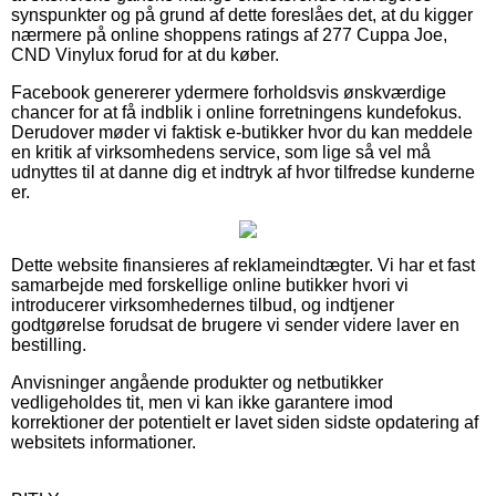
synspunkter og på grund af dette foreslåes det, at du kigger
nærmere på online shoppens ratings af 277 Cuppa Joe,
CND Vinylux forud for at du køber.
Facebook genererer ydermere forholdsvis ønskværdige
chancer for at få indblik i online forretningens kundefokus.
Derudover møder vi faktisk e-butikker hvor du kan meddele
en kritik af virksomhedens service, som lige så vel må
udnyttes til at danne dig et indtryk af hvor tilfredse kunderne
er.
Dette website finansieres af reklameindtægter. Vi har et fast
samarbejde med forskellige online butikker hvori vi
introducerer virksomhedernes tilbud, og indtjener
godtgørelse forudsat de brugere vi sender videre laver en
bestilling.
Anvisninger angående produkter og netbutikker
vedligeholdes tit, men vi kan ikke garantere imod
korrektioner der potentielt er lavet siden sidste opdatering af
websitets informationer.