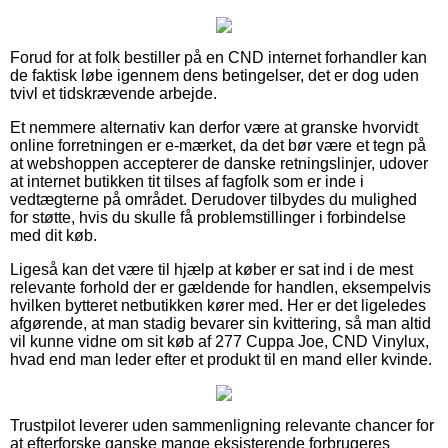
Forud for at folk bestiller på en CND internet forhandler kan
de faktisk løbe igennem dens betingelser, det er dog uden
tvivl et tidskrævende arbejde.
Et nemmere alternativ kan derfor være at granske hvorvidt
online forretningen er e-mærket, da det bør være et tegn på
at webshoppen accepterer de danske retningslinjer, udover
at internet butikken tit tilses af fagfolk som er inde i
vedtægterne på området. Derudover tilbydes du mulighed
for støtte, hvis du skulle få problemstillinger i forbindelse
med dit køb.
Ligeså kan det være til hjælp at køber er sat ind i de mest
relevante forhold der er gældende for handlen, eksempelvis
hvilken bytteret netbutikken kører med. Her er det ligeledes
afgørende, at man stadig bevarer sin kvittering, så man altid
vil kunne vidne om sit køb af 277 Cuppa Joe, CND Vinylux,
hvad end man leder efter et produkt til en mand eller kvinde.
Trustpilot leverer uden sammenligning relevante chancer for
at efterforske ganske mange eksisterende forbrugeres