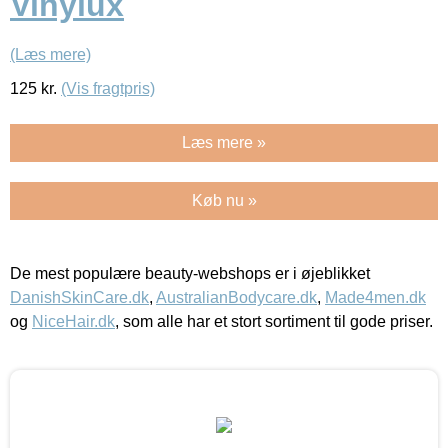
Vinylux
(Læs mere)
125
kr.
(Vis fragtpris)
Læs mere »
Køb nu »
De mest populære beauty-webshops er i øjeblikket
DanishSkinCare.dk
,
AustralianBodycare.dk
,
Made4men.dk
og
NiceHair.dk
, som alle har et stort sortiment til gode priser.