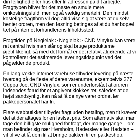
din lejlighed eller hus eller til adressen på dit arbejde.
Fragttypen bliver for det meste en smule mere
omkostningsfuld, men også vældig smertefri. Den mindst
kostelige fragtform vil dog altid vise sig at være at du selv
henter ordren, men den løsning betinges af at du har bopæl
tæt på internet forhandlerens tilholdssted.
Fragttiden på Neglelak > Neglelak > CND Vinylux kan være
ret central hvis man står og skal bruge produkterne
øjeblikkeligt, så med det formål er det relativt afgørende at vi
kontrollerer det estimerede leveringstidspunkt ved det
pågældende produkt.
En lang række internet varehuse tilbyder levering på næste
hverdag på de fleste af deres varenumre, eksempelvis 277
Cuppa Joe, CND Vinylux, som er underforstået at ordren
indsendes forud for et angivent klokkeslæt, således at de
højst sandsynligt kan nå at få de nye varer ordnet før
pakkepersonalet har fri.
Flere webbutikker tilbyder fragt uden betaling, men tit kræver
det at der aftages for en fastsat pris. Som alternativ skal man
tage den billigste mulighed for fragt, der mange gange – om
man befinder sig nær Hørsholm, Haderslev eller Hadsten –
vil blive at få dem til at bringe pakken til en pakkeshop.