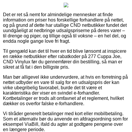
Det er ret så nemt for almindelige mennesker at finde
information om priser hos forskellige forhandlere på nettet,
og på grund af dette har utallige CND netbutikker fundet det
uundgåeligt at nedbringe udsalgspriserne på deres varer –
til drenge og piger, og tillige også til voksne – en hel del, og
endda nogle gange love fri fragt.
Til gengæld kan det til hver en tid blive lønsomt at inspicere
en række netbutikker efter rabatkoder på 277 Cuppa Joe,
CND Vinylux før du gennemfører din bestilling, så man er
sikret at få fat i den billigste pris.
Man bør alligevel ikke undervurdere, at hvis en forretning på
nettet udbyder en vare til salg for en udsalgspris der kan
virke ubegribelig favorabel, burde det tit være et
karakteristika der viser en svindel e-forhandler.
Kortbetalinger er trods alt omfavnet af et reglement, hvilket
dækker os overfor falske e-forhandlere.
Vi tilråder generelt betalinger med kort eller mobilbetaling.
Som et alternativ bør du anvende en afdragsordning som for
eksempel ViaBill, ifald du agter at godtgøre pengene over
en længere periode.