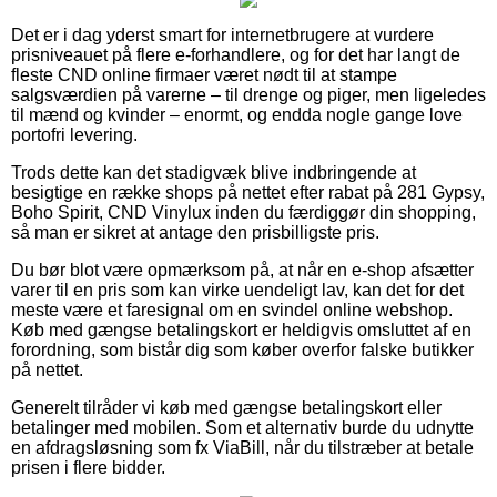
Det er i dag yderst smart for internetbrugere at vurdere
prisniveauet på flere e-forhandlere, og for det har langt de
fleste CND online firmaer været nødt til at stampe
salgsværdien på varerne – til drenge og piger, men ligeledes
til mænd og kvinder – enormt, og endda nogle gange love
portofri levering.
Trods dette kan det stadigvæk blive indbringende at
besigtige en række shops på nettet efter rabat på 281 Gypsy,
Boho Spirit, CND Vinylux inden du færdiggør din shopping,
så man er sikret at antage den prisbilligste pris.
Du bør blot være opmærksom på, at når en e-shop afsætter
varer til en pris som kan virke uendeligt lav, kan det for det
meste være et faresignal om en svindel online webshop.
Køb med gængse betalingskort er heldigvis omsluttet af en
forordning, som bistår dig som køber overfor falske butikker
på nettet.
Generelt tilråder vi køb med gængse betalingskort eller
betalinger med mobilen. Som et alternativ burde du udnytte
en afdragsløsning som fx ViaBill, når du tilstræber at betale
prisen i flere bidder.