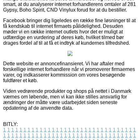
smart, at du analyserer internet forhandlerens omtaler af 281
Gypsy, Boho Spirit, CND Vinylux forud for at du bestiller.
Facebook bringer dig ligeledes en række fine løsninger til at
få kendskab til internet firmaets pålidelighed. Desuden
møder vi en række internet outlets hvor det er muligt at
udfærdige en vurdering af deres køb, hvilket tilmed bør
drages fordel af til at få et indtryk af kundernes tilfredshed.
Dette website er annoncefinansieret. Vi har aftaler med
forskellige internet forhandlere når vi promoverer firmaernes
varer, og indkasserer kommission om vores besøgende
fuldfører et køb.
Viden vedrørende produkter og shops på nettet i Danmark
værnes om løbende, men vi kan ikke stilles ansvarlig for
ændringer der måtte være udarbejdet siden seneste
opdatering af de anvendte data.
BITLY:
1
1
1
1
1
1
1
1
1
1
1
1
1
1
1
1
1
1
1
1
1
1
1
1
1
1
1
1
1
1
1
1
1
1
1
1
1
1
1
1
1
1
1
1
1
1
1
1
1
1
1
1
1
1
1
1
1
1
1
1
1
1
1
1
1
1