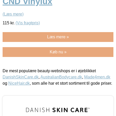
CND Vinylux
(Læs mere)
115
kr.
(Vis fragtpris)
Læs mere »
Køb nu »
De mest populære beauty-webshops er i øjeblikket
DanishSkinCare.dk
,
AustralianBodycare.dk
,
Made4men.dk
og
NiceHair.dk
, som alle har et stort sortiment til gode priser.