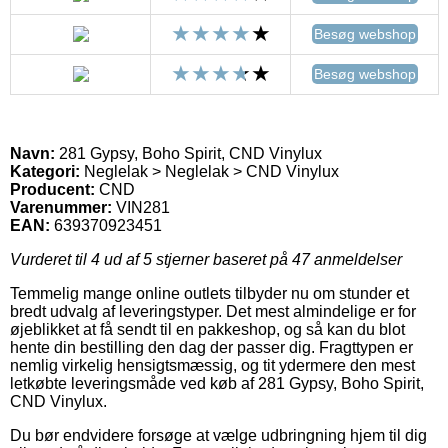
Besøg webshop
Besøg webshop
Navn:
281 Gypsy, Boho Spirit, CND Vinylux
Kategori:
Neglelak > Neglelak > CND Vinylux
Producent:
CND
Varenummer:
VIN281
EAN:
639370923451
Vurderet til
4
ud af 5 stjerner baseret på
47
anmeldelser
Temmelig mange online outlets tilbyder nu om stunder et
bredt udvalg af leveringstyper. Det mest almindelige er for
øjeblikket at få sendt til en pakkeshop, og så kan du blot
hente din bestilling den dag der passer dig. Fragttypen er
nemlig virkelig hensigtsmæssig, og tit ydermere den mest
letkøbte leveringsmåde ved køb af 281 Gypsy, Boho Spirit,
CND Vinylux.
Du bør endvidere forsøge at vælge udbringning hjem til dig