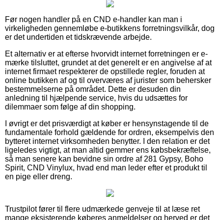
Før nogen handler på en CND e-handler kan man i
virkeligheden gennemløbe e-butikkens forretningsvilkår, dog
er det undertiden et tidskrævende arbejde.
Et alternativ er at efterse hvorvidt internet forretningen er e-
mærke tilsluttet, grundet at det generelt er en angivelse af at
internet firmaet respekterer de opstillede regler, foruden at
online butikken af og til overværes af jurister som behersker
bestemmelserne på området. Dette er desuden din
anledning til hjælpende service, hvis du udsættes for
dilemmaer som følge af din shopping.
I øvrigt er det prisværdigt at køber er hensynstagende til de
fundamentale forhold gældende for ordren, eksempelvis den
bytteret internet virksomheden benytter. I den relation er det
ligeledes vigtigt, at man altid gemmer ens købsbekræftelse,
så man senere kan bevidne sin ordre af 281 Gypsy, Boho
Spirit, CND Vinylux, hvad end man leder efter et produkt til
en pige eller dreng.
Trustpilot fører til flere udmærkede genveje til at læse ret
mange eksisterende køberes anmeldelser og herved er det