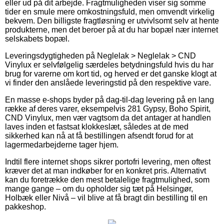
eller ud på dit arbejde. Fragtmuligheden viser sig somme
tider en smule mere omkostningsfuld, men omvendt virkelig
bekvem. Den billigste fragtløsning er utvivlsomt selv at hente
produkterne, men det beroer på at du har bopæl nær internet
selskabets bopæl.
Leveringsdygtigheden på Neglelak > Neglelak > CND
Vinylux er selvfølgelig særdeles betydningsfuld hvis du har
brug for varerne om kort tid, og herved er det ganske klogt at
vi finder den anslåede leveringstid på den respektive vare.
En masse e-shops byder på dag-til-dag levering på en lang
række af deres varer, eksempelvis 281 Gypsy, Boho Spirit,
CND Vinylux, men vær vagtsom da det antager at handlen
laves inden et fastsat klokkeslæt, således at de med
sikkerhed kan nå at få bestillingen afsendt forud for at
lagermedarbejderne tager hjem.
Indtil flere internet shops sikrer portofri levering, men oftest
kræver det at man indkøber for en konkret pris. Alternativt
kan du foretrække den mest betalelige fragtmulighed, som
mange gange – om du opholder sig tæt på Helsingør,
Holbæk eller Nivå – vil blive at få bragt din bestilling til en
pakkeshop.