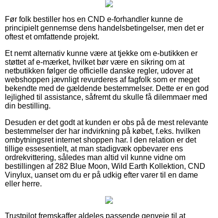
Før folk bestiller hos en CND e-forhandler kunne de
principielt gennemse dens handelsbetingelser, men det er
oftest et omfattende projekt.
Et nemt alternativ kunne være at tjekke om e-butikken er
støttet af e-mærket, hvilket bør være en sikring om at
netbutikken følger de officielle danske regler, udover at
webshoppen jævnligt revurderes af fagfolk som er meget
bekendte med de gældende bestemmelser. Dette er en god
lejlighed til assistance, såfremt du skulle få dilemmaer med
din bestilling.
Desuden er det godt at kunden er obs på de mest relevante
bestemmelser der har indvirkning på købet, f.eks. hvilken
ombytningsret internet shoppen har. I den relation er det
tillige essesentielt, at man stadigvæk opbevarer ens
ordrekvittering, således man altid vil kunne vidne om
bestillingen af 282 Blue Moon, Wild Earth Kollektion, CND
Vinylux, uanset om du er på udkig efter varer til en dame
eller herre.
Trustpilot fremskaffer aldeles passende genveje til at