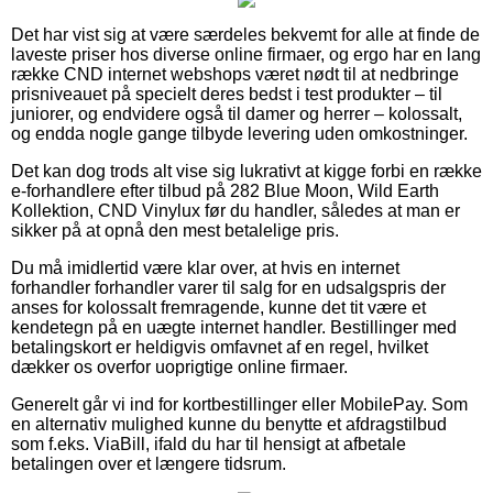
Det har vist sig at være særdeles bekvemt for alle at finde de
laveste priser hos diverse online firmaer, og ergo har en lang
række CND internet webshops været nødt til at nedbringe
prisniveauet på specielt deres bedst i test produkter – til
juniorer, og endvidere også til damer og herrer – kolossalt,
og endda nogle gange tilbyde levering uden omkostninger.
Det kan dog trods alt vise sig lukrativt at kigge forbi en række
e-forhandlere efter tilbud på 282 Blue Moon, Wild Earth
Kollektion, CND Vinylux før du handler, således at man er
sikker på at opnå den mest betalelige pris.
Du må imidlertid være klar over, at hvis en internet
forhandler forhandler varer til salg for en udsalgspris der
anses for kolossalt fremragende, kunne det tit være et
kendetegn på en uægte internet handler. Bestillinger med
betalingskort er heldigvis omfavnet af en regel, hvilket
dækker os overfor uoprigtige online firmaer.
Generelt går vi ind for kortbestillinger eller MobilePay. Som
en alternativ mulighed kunne du benytte et afdragstilbud
som f.eks. ViaBill, ifald du har til hensigt at afbetale
betalingen over et længere tidsrum.