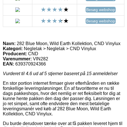
Besøg webshop
Besøg webshop
Navn:
282 Blue Moon, Wild Earth Kollektion, CND Vinylux
Kategori:
Neglelak > Neglelak > CND Vinylux
Producent:
CND
Varenummer:
VIN282
EAN:
639370924366
Vurderet til
4.6
ud af 5 stjerner baseret på
15
anmeldelser
En stor portion internet firmaer giver efterhånden en række
forskellige leveringsløsninger. En af favoritterne er nu til
dags pakkeshops, hvor det nemlig er ret fleksibelt for dig at
kunne hente pakken den dag der passer dig. Løsningen er
jo ret simpel, samt ofte endvidere den mest betalelige
leveringsmanér ved køb af 282 Blue Moon, Wild Earth
Kollektion, CND Vinylux.
Du burde derudover tænke over at få pakken leveret hjem til