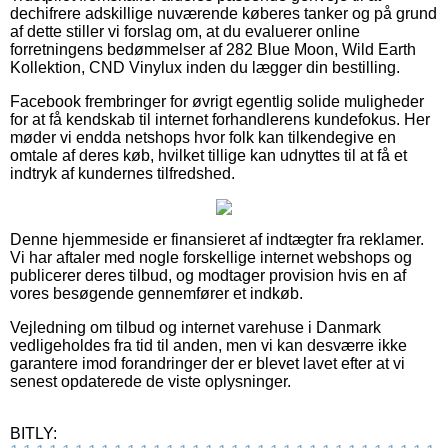
dechifrere adskillige nuværende køberes tanker og på grund
af dette stiller vi forslag om, at du evaluerer online
forretningens bedømmelser af 282 Blue Moon, Wild Earth
Kollektion, CND Vinylux inden du lægger din bestilling.
Facebook frembringer for øvrigt egentlig solide muligheder
for at få kendskab til internet forhandlerens kundefokus. Her
møder vi endda netshops hvor folk kan tilkendegive en
omtale af deres køb, hvilket tillige kan udnyttes til at få et
indtryk af kundernes tilfredshed.
Denne hjemmeside er finansieret af indtægter fra reklamer.
Vi har aftaler med nogle forskellige internet webshops og
publicerer deres tilbud, og modtager provision hvis en af
vores besøgende gennemfører et indkøb.
Vejledning om tilbud og internet varehuse i Danmark
vedligeholdes fra tid til anden, men vi kan desværre ikke
garantere imod forandringer der er blevet lavet efter at vi
senest opdaterede de viste oplysninger.
BITLY: