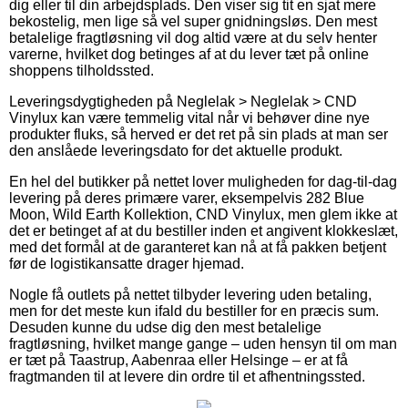
dig eller til din arbejdsplads. Den viser sig tit en sjat mere
bekostelig, men lige så vel super gnidningsløs. Den mest
betalelige fragtløsning vil dog altid være at du selv henter
varerne, hvilket dog betinges af at du lever tæt på online
shoppens tilholdssted.
Leveringsdygtigheden på Neglelak > Neglelak > CND
Vinylux kan være temmelig vital når vi behøver dine nye
produkter fluks, så herved er det ret på sin plads at man ser
den anslåede leveringsdato for det aktuelle produkt.
En hel del butikker på nettet lover muligheden for dag-til-dag
levering på deres primære varer, eksempelvis 282 Blue
Moon, Wild Earth Kollektion, CND Vinylux, men glem ikke at
det er betinget af at du bestiller inden et angivent klokkeslæt,
med det formål at de garanteret kan nå at få pakken betjent
før de logistikansatte drager hjemad.
Nogle få outlets på nettet tilbyder levering uden betaling,
men for det meste kun ifald du bestiller for en præcis sum.
Desuden kunne du udse dig den mest betalelige
fragtløsning, hvilket mange gange – uden hensyn til om man
er tæt på Taastrup, Aabenraa eller Helsinge – er at få
fragtmanden til at levere din ordre til et afhentningssted.