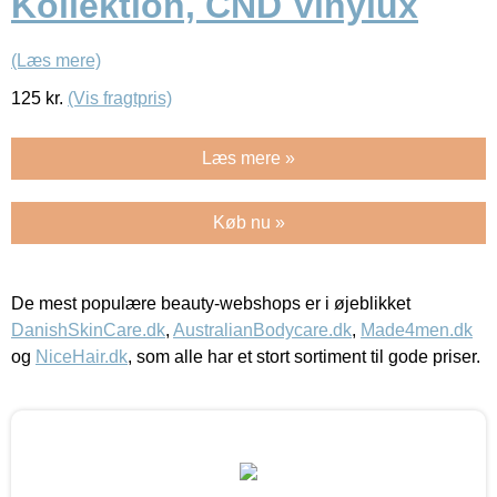
Kollektion, CND Vinylux
(Læs mere)
125
kr.
(Vis fragtpris)
Læs mere »
Køb nu »
De mest populære beauty-webshops er i øjeblikket
DanishSkinCare.dk
,
AustralianBodycare.dk
,
Made4men.dk
og
NiceHair.dk
, som alle har et stort sortiment til gode priser.