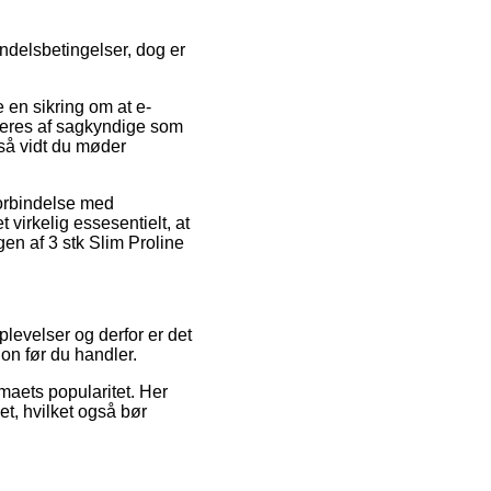
ndelsbetingelser, dog er
 en sikring om at e-
toreres af sagkyndige som
 så vidt du møder
forbindelse med
t virkelig essesentielt, at
gen af 3 stk Slim Proline
oplevelser og derfor er det
ion før du handler.
rmaets popularitet. Her
et, hvilket også bør