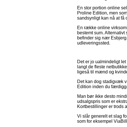
En stor portion online s
Proline Edition, men som i
sandsynligt kan nå at få 
En række online virksomh
bestemt sum. Alternativ
befinder sig nær Esbjerg, 
udleveringssted.
Det er jo ualmindeligt le
langt de fleste netbutikke
ligeså til mænd og kvinde
Det kan dog stadigvæk vis
Edition inden du færdiggø
Man bør ikke desto mindr
udsalgspris som er ekstra
Kortbestillinger er trods 
Vi slår generelt et slag 
som for eksempel ViaBill,