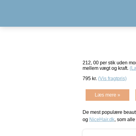
212, 00 per stik uden m
mellem vægt og kraft.
(L
795
kr.
(Vis fragtpris)
Læs mere »
De mest populære beauty
og
NiceHair.dk
, som alle 