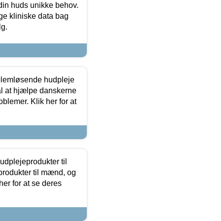
 din huds unikke behov.
ge kliniske data bag
lg.
oblemløsende hudpleje
ål at hjælpe danskerne
lemer. Klik her for at
dplejeprodukter til
produkter til mænd, og
her for at se deres