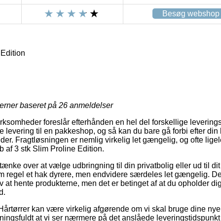
Besøg webshop
 Edition
jerner baseret på
26
anmeldelser
irksomheder foreslår efterhånden en hel del forskellige leverin
e levering til en pakkeshop, og så kan du bare gå forbi efter din 
nder. Fragtløsningen er nemlig virkelig let gængelig, og ofte ligel
b af 3 stk Slim Proline Edition.
e over at vælge udbringning til din privatbolig eller ud til di
m regel et hak dyrere, men endvidere særdeles let gængelig. Den
lv at hente produkterne, men det er betinget af at du opholder di
d.
årtørrer kan være virkelig afgørende om vi skal bruge dine nye 
ingsfuldt at vi ser nærmere på det anslåede leveringstidspunkt