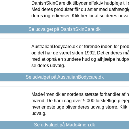
DanishSkinCare.dk tilbyder effektiv hudpleje til
Med deres produkter får du årtier med uafhængi
deres ingredienser. Klik her for at se deres udva
Se udvalget på DanishSkinCare.dk
AustralianBodycare.dk er førende inden for pr
og det har de været siden 1992. Det er deres m
med at opnå en sundere hud og afhjælpe hudprob
se deres udvalg.
Se udvalget på AustralianBodycare.dk
Made4men.dk er nordens største forhandler af hu
mænd. De har i dag over 5.000 forskellige pleje
hver eneste uge bliver deres udvalg større. Klik 
udvalg.
Se udvalget på Made4men.dk