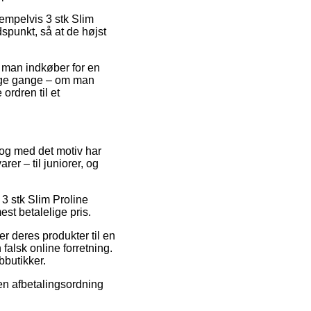
empelvis 3 stk Slim
dspunkt, så at de højst
 man indkøber for en
ange gange – om man
ordren til et
, og med det motiv har
rer – til juniorer, og
 3 stk Slim Proline
est betalelige pris.
r deres produkter til en
falsk online forretning.
bbutikker.
 en afbetalingsordning