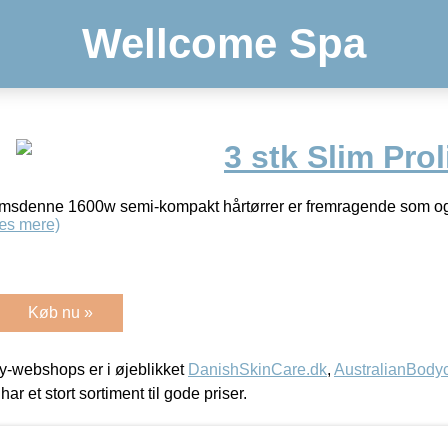
Wellcome Spa
3 stk Slim Prol
omsdenne 1600w semi-kompakt hårtørrer er fremragende som o
æs mere)
Køb nu »
-webshops er i øjeblikket
DanishSkinCare.dk
,
AustralianBody
har et stort sortiment til gode priser.