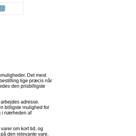
gsmuligheder. Det mest
bestilling lige præcis når
edes den prisbilligste
t arbejdes adresse.
 billigste mulighed for
g i nærheden af
varer om kort tid, og
 på den relevante vare.