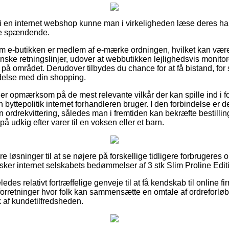
i en internet webshop kunne man i virkeligheden læse deres ha
ere spændende.
e om e-butikken er medlem af e-mærke ordningen, hvilket kan være
 danske retningslinjer, udover at webbutikken lejlighedsvis moni
å området. Derudover tilbydes du chance for at få bistand, for
ndelse med din shopping.
u er opmærksom på de mest relevante vilkår der kan spille ind i 
en byttepolitik internet forhandleren bruger. I den forbindelse er de
 ordrekvittering, således man i fremtiden kan bekræfte bestillin
å udkig efter varer til en voksen eller et barn.
ikre løsninger til at se nøjere på forskellige tidligere forbrugeres 
rsker internet selskabets bedømmelser af 3 stk Slim Proline Edit
es relativt fortræffelige genveje til at få kendskab til online fi
 forretninger hvor folk kan sammensætte en omtale af ordreforløb
ryk af kundetilfredsheden.