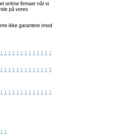
l online firmaer når vi
ende på vores
ærre ikke garantere imod
1
1
1
1
1
1
1
1
1
1
1
1
1
1
1
1
1
1
1
1
1
1
1
1
1
1
1
1
1
1
1
1
1
1
1
1
1
1
1
1
1