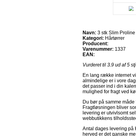
Navn:
3 stk Slim Proline
Kategori:
Hårtørrer
Producent:
Varenummer:
1337
EAN:
Vurderet til
3.9
ud af 5 st
En lang række internet v
almindelige er i vore dag
det passer ind i din kale
mulighed for fragt ved kø
Du bør på samme måde tænk
Fragtløsningen bliver so
levering er utvivlsomt se
webbutikkens tilholdsste
Antal dages levering på H
herved er det ganske men