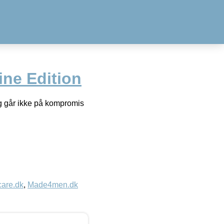
ine Edition
g går ikke på kompromis
care.dk
,
Made4men.dk