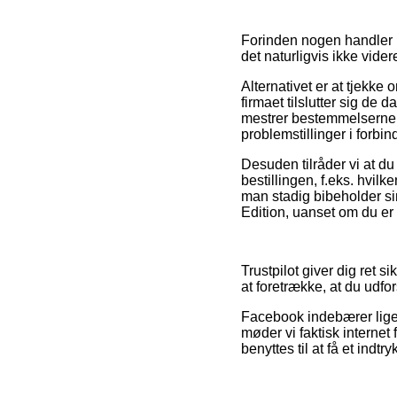
Forinden nogen handler 
det naturligvis ikke vid
Alternativet er at tjekk
firmaet tilslutter sig de
mestrer bestemmelserne p
problemstillinger i forbi
Desuden tilråder vi at d
bestillingen, f.eks. hvilk
man stadig bibeholder sin
Edition, uanset om du er p
Trustpilot giver dig ret s
at foretrække, at du udfo
Facebook indebærer ligeled
møder vi faktisk internet
benyttes til at få et indt