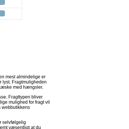
Den mest almindelige er
ar lyst. Fragtmuligheden
blikæske med hængsler.
sse. Fragttypen bliver
ige mulighed for fragt vil
på webbutikkens
r selvfølgelig
temt væsentligt at du