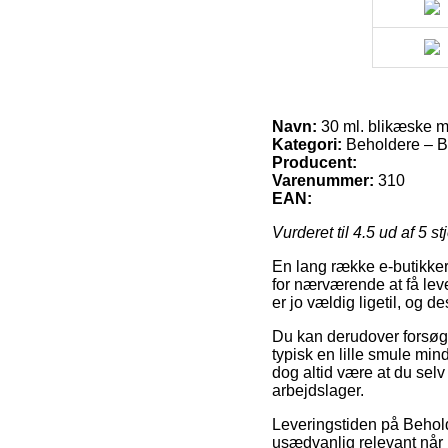
Navn:
30 ml. blikæske 
Kategori:
Beholdere – Bøt
Producent:
Varenummer:
310
EAN:
Vurderet til
4.5
ud af 5 st
En lang række e-butikker
for nærværende at få leve
er jo vældig ligetil, og 
Du kan derudover forsøge 
typisk en lille smule min
dog altid være at du sel
arbejdslager.
Leveringstiden på Beholde
usædvanlig relevant når 