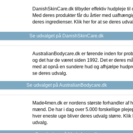
DanishSkinCare.dk tilbyder effektiv hudpleje til
Med deres produkter får du årtier med uafhængi
deres ingredienser. Klik her for at se deres udva
Se udvalget på DanishSkinCare.dk
AustralianBodycare.dk er førende inden for pr
og det har de været siden 1992. Det er deres m
med at opnå en sundere hud og afhjælpe hudprob
se deres udvalg.
Se udvalget på AustralianBodycare.dk
Made4men.dk er nordens største forhandler af hu
mænd. De har i dag over 5.000 forskellige pleje
hver eneste uge bliver deres udvalg større. Klik 
udvalg.