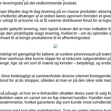
 leveringstid på det vedkommende produkt.
ops tilbyder dag-til-dag levering på en masse produkter, eksem
idlertid afhænger af at ordren køres igennem forinden et give
 udsigt til at kunne nå at få varerne distribueret forud for at logis
der gebyrfri levering, men typisk kræver det at man indkøber for
 den prisbilligste slags levering, hvilket tit – om du opholder 
firmaet til at bringe produkterne til et afhentningssted.
deligt let gængeligt for købere at vurdere prisniveauet på tvær
online varehuse ikke kunne slippe for at reducere salgsværdien 
drenge, lige så vel som til mænd og kvinder – betydeligt, og endd
blive fordelagtigt at sammenholde diverse internet foretagender 
rud for at du shopper, således at man er på den sikre side med
så påvagt, at hvis en e-forhandler afsætter deres varer til salg f
ndertiden være en varsel om en fup internet handler. Handler me
ovbestemmelse, hvilket garanterer dig som kunde imod svindlende
shopping med kort eller mobilbetaling. Som en anden løsning burd