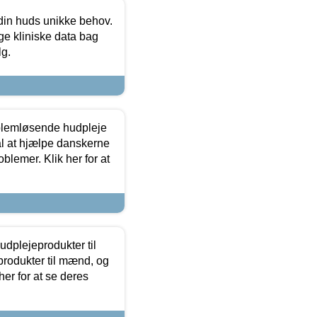
 din huds unikke behov.
ge kliniske data bag
lg.
oblemløsende hudpleje
ål at hjælpe danskerne
lemer. Klik her for at
dplejeprodukter til
produkter til mænd, og
her for at se deres