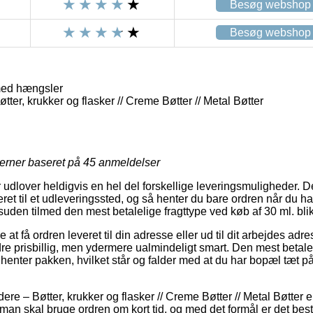
Besøg webshop
Besøg webshop
med hængsler
ter, krukker og flasker // Creme Bøtter // Metal Bøtter
jerner baseret på
45
anmeldelser
 udlover heldigvis en hel del forskellige leveringsmuligheder. 
ret til et udleveringssted, og så henter du bare ordren når du h
desuden tilmed den mest betalelige fragttype ved køb af 30 ml. 
at få ordren leveret til din adresse eller ud til dit arbejdes adre
dre prisbillig, men ydermere ualmindeligt smart. Den mest betalel
v henter pakken, hvilket står og falder med at du har bopæl tæt 
re – Bøtter, krukker og flasker // Creme Bøtter // Metal Bøtter e
man skal bruge ordren om kort tid, og med det formål er det bes