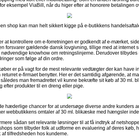
 for eksempel ViaBill, når du higer efter at honorere betalingen
 en shop kan man helt sikkert kigge på e-butikkens handelsaftale
 at kontrollere om e-forretningen er godkendt af e-mærket, side
en forsvarer gældende dansk lovgivning, tillige med at internet 
nødvendige knowhow om retningslinjerne. Derudover tilbydes du
rdringer som følge af din ordre.
t køber er på vagt for de mest relevante vedtægter der kan have i
eturret e-firmaet benytter. Her er det samtidig afgørende, at m
, således man fremadrettet vil kunne bekræfte sit køb af 30 ml.
efter produkter til en dreng eller pige.
nde hæderlige chancer for at undersøge diverse andre kunders 
tager webbutikkens omtaler af 30 ml. blikæske med hængsler ind
ere sådan set relevante løsninger til at få indtryk af netshopp
shops som tilbyder folk at udforme en evaluering af deres køb, h
ryk af tilfredsheden hos kunderne.