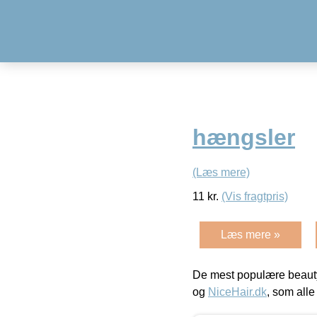
hængsler
(Læs mere)
11
kr.
(Vis fragtpris)
Læs mere »
De mest populære beauty
og
NiceHair.dk
, som alle 