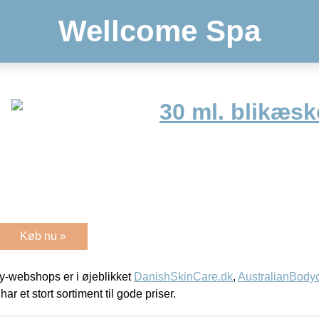
Wellcome Spa
30 ml. blikæs
Køb nu »
-webshops er i øjeblikket
DanishSkinCare.dk
,
AustralianBody
har et stort sortiment til gode priser.