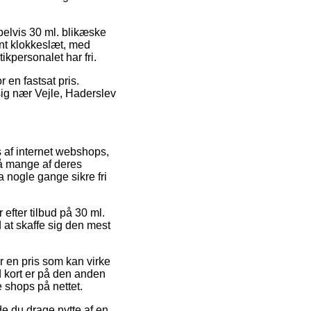
pelvis 30 ml. blikæske
nt klokkeslæt, med
tikpersonalet har fri.
 en fastsat pris.
sig nær Vejle, Haderslev
s af internet webshops,
på mange af deres
a nogle gange sikre fri
efter tilbud på 30 ml.
 at skaffe sig den mest
or en pris som kan virke
d kort er på den anden
 shops på nettet.
e du drage nytte af en