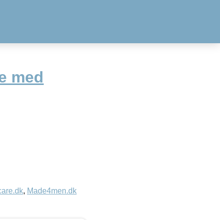
ke med
care.dk
,
Made4men.dk