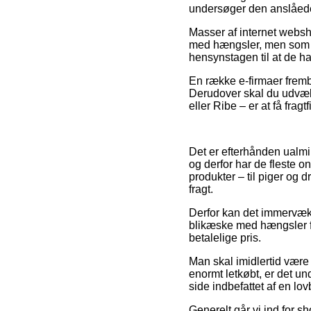
undersøger den anslåede
Masser af internet websh
med hængsler, men som im
hensynstagen til at de har
En række e-firmaer fremby
Derudover skal du udvælge
eller Ribe – er at få fragt
Det er efterhånden ualmin
og derfor har de fleste 
produkter – til piger og 
fragt.
Derfor kan det immervæk 
blikæske med hængsler fo
betalelige pris.
Man skal imidlertid være 
enormt letkøbt, er det u
side indbefattet af en l
Generelt går vi ind for 