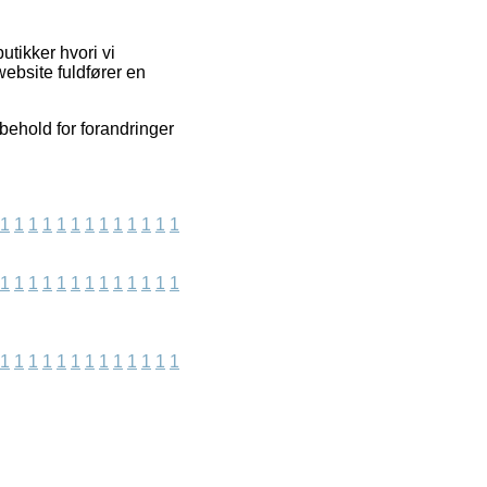
utikker hvori vi
ebsite fuldfører en
rbehold for forandringer
1
1
1
1
1
1
1
1
1
1
1
1
1
1
1
1
1
1
1
1
1
1
1
1
1
1
1
1
1
1
1
1
1
1
1
1
1
1
1