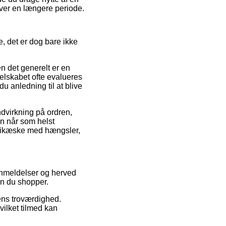
 over en længere periode.
, det er dog bare ikke
n det generelt er en
selskabet ofte evalueres
 anledning til at blive
ndvirkning på ordren,
an når som helst
 blikæske med hængsler,
anmeldelser og herved
en du shopper.
ens troværdighed.
vilket tilmed kan