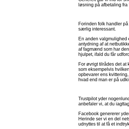
løsning på afbetaling fra
Forinden folk handler på
særlig interessant.
En anden valgmulighed er
antydning af at netbutikk
af fagmænd som har den 
hjulpet, ifald du får udfo
For øvrigt tilrådes det a
som eksempelvis hvilken r
opbevarer ens kvittering
hvad end man er på udkig 
Trustpilot yder nogenlu
anbefaler vi, at du iagt
Facebook genererer yderm
Herinde ser vi en del net
udnyttes til at få et indt