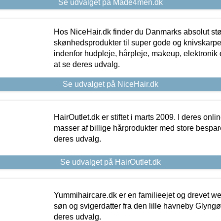
Se udvalget på Made4men.dk
Hos NiceHair.dk finder du Danmarks absolut stø
skønhedsprodukter til super gode og knivskarpe 
indenfor hudpleje, hårpleje, makeup, elektronik 
at se deres udvalg.
Se udvalget på NiceHair.dk
HairOutlet.dk er stiftet i marts 2009. I deres onl
masser af billige hårprodukter med store besparel
deres udvalg.
Se udvalget på HairOutlet.dk
Yummihaircare.dk er en familieejet og drevet we
søn og svigerdatter fra den lille havneby Glyngøre
deres udvalg.