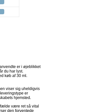
anvendte er i øjeblikket
r du har lyst.
ed køb af 30 ml.
men viser sig uheldigvis
leveringstype er
elskabets hjemsted.
fælde være ret så vital
terser den forventede