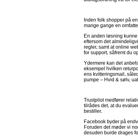
Inden folk shopper på en
mange gange en omfatte
En anden løsning kunne 
eftersom det almindeligv
regler, samt at online we
for support, såfremt du o
Ydermere kan det anbefale
eksempel hvilken returpol
ens kvitteringsmail, sål
pumpe – Hvid & sølv, uaf
Trustpilot medfører relat
tilrådes det, at du eval
bestiller.
Facebook byder på endvid
Foruden det møder vi nog
desuden burde drages for