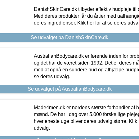
DanishSkinCare.dk tilbyder effektiv hudpleje til
Med deres produkter får du årtier med uafhængi
deres ingredienser. Klik her for at se deres udva
Se udvalget på DanishSkinCare.dk
AustralianBodycare.dk er førende inden for pr
og det har de været siden 1992. Det er deres m
med at opnå en sundere hud og afhjælpe hudprob
se deres udvalg.
Se udvalget på AustralianBodycare.dk
Made4men.dk er nordens største forhandler af hu
mænd. De har i dag over 5.000 forskellige pleje
hver eneste uge bliver deres udvalg større. Klik 
udvalg.