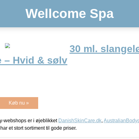
Wellcome Spa
30 ml. slangel
– Hvid & sølv
Køb nu »
-webshops er i øjeblikket
DanishSkinCare.dk
,
AustralianBody
har et stort sortiment til gode priser.