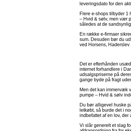
leveringsdato for den akt
Flere e-shops tilbyder 1
– Hvid & sølv, men vær på
således at de sandsynligv
En række e-firmaer sikrer
sum. Desuden bør du udvæ
ved Horsens, Haderslev el
Det er efterhånden usædv
internet forhandlere i Da
udsalgspriserne på deres v
gange byde på fragt ude
Men det kan immervæk vær
pumpe – Hvid & sølv inden
Du bør alligevel huske på
letkøbt, så burde det i n
indbefattet af en lov, de
Vi slår generelt et slag 
afdragsordning fra for eks