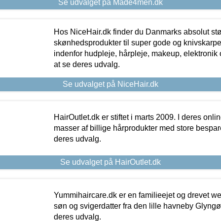
Se udvalget på Made4men.dk
Hos NiceHair.dk finder du Danmarks absolut stø
skønhedsprodukter til super gode og knivskarpe 
indenfor hudpleje, hårpleje, makeup, elektronik 
at se deres udvalg.
Se udvalget på NiceHair.dk
HairOutlet.dk er stiftet i marts 2009. I deres onl
masser af billige hårprodukter med store besparel
deres udvalg.
Se udvalget på HairOutlet.dk
Yummihaircare.dk er en familieejet og drevet we
søn og svigerdatter fra den lille havneby Glyngøre
deres udvalg.