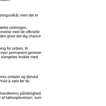
ningsvilkår, men det er
mærke ordningen,
mmelse med de officielle
suden giver det dig chance
g for ordren, til
t, at man permanent gemmer
l. slangeløs krukke med
ugeres omtaler og derved
Hvid & sølv før du
rhandlerens pålidelighed.
le af købsoplevelsen, som