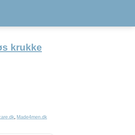
øs krukke
care.dk
,
Made4men.dk