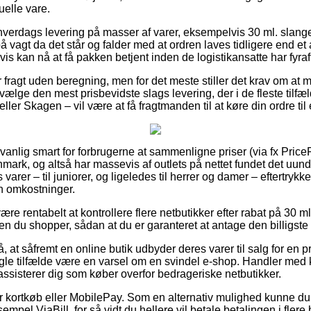
uelle vare.
 hverdags levering på masser af varer, eksempelvis 30 ml. sla
 vagt da det står og falder med at ordren laves tidligere end et 
is kan nå at få pakken betjent inden de logistikansatte har fyraf
 fragt uden beregning, men for det meste stiller det krav om at 
lge den mest prisbevidste slags levering, der i de fleste tilf
ler Skagen – vil være at få fragtmanden til at køre din ordre til
anlig smart for forbrugerne at sammenligne priser (via fx Price
nmark, og altså har massevis af outlets på nettet fundet det uun
arer – til juniorer, og ligeledes til herrer og damer – eftertrykk
n omkostninger.
e rentabelt at kontrollere flere netbutikker efter rabat på 30 
 du shopper, sådan at du er garanteret at antage den billigste 
, at såfremt en online butik udbyder deres varer til salg for en pr
ogle tilfælde være en varsel om en svindel e-shop. Handler med ko
r assisterer dig som køber overfor bedrageriske netbutikker.
for kortkøb eller MobilePay. Som en alternativ mulighed kunne du
empel ViaBill, for så vidt du hellere vil betale betalingen i flere 