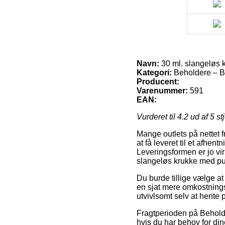
Navn:
30 ml. slangeløs 
Kategori:
Beholdere – Bø
Producent:
Varenummer:
591
EAN:
Vurderet til
4.2
ud af 5 st
Mange outlets på nettet f
at få leveret til et afhe
Leveringsformen er jo vi
slangeløs krukke med pu
Du burde tillige vælge at 
en sjat mere omkostning
utvivlsomt selv at hente 
Fragtperioden på Beholder
hvis du har behov for dine