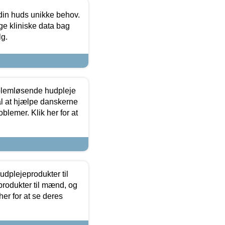
 din huds unikke behov.
ge kliniske data bag
lg.
oblemløsende hudpleje
ål at hjælpe danskerne
lemer. Klik her for at
dplejeprodukter til
produkter til mænd, og
her for at se deres