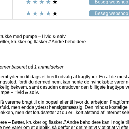
Besøg webshop
Besøg webshop
krukke med pumpe – Hvid & sølv
tter, krukker og flasker // Andre beholdere
jerner baseret på
1
anmeldelser
rembyder nu til dags et bredt udvalg af fragttyper. En af de mest 
ntningssted, fordi du dermed nemt kan hente de nyindkøbte varer nå
rkelig bekvem, samt desuden derudover den billigste fragttype v
mpe – Hvid & sølv.
få varerne bragt til din bopæl eller til hvor du arbejder. Fragtfor
sfuld, men endda yderst hensigtsmæssig. Den mindst kostelige 
pakken, men det forudsætter at du er i kort afstand af internet s
e – Bøtter, krukker og flasker // Andre beholdere kan i nogle til
 nye varer om et øjeblik, så derfor er det relativt vigtigt at vi ef