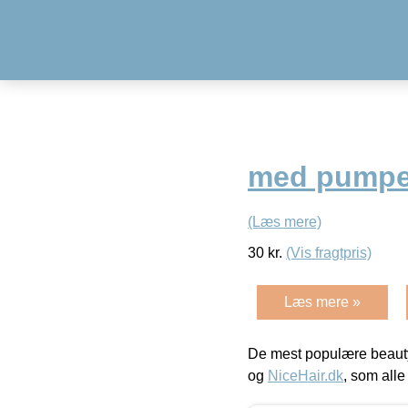
med pumpe 
(Læs mere)
30
kr.
(Vis fragtpris)
Læs mere »
De mest populære beauty
og
NiceHair.dk
, som alle 