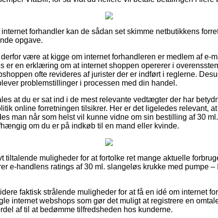
 internet forhandler kan de sådan set skimme netbutikkens forret
nde opgave.
derfor være at kigge om internet forhandleren er medlem af e-
is er en erklæring om at internet shoppen opererer i overensste
bshoppen ofte revideres af jurister der er indført i reglerne. De
plever problemstillinger i processen med din handel.
s at du er sat ind i de mest relevante vedtægter der har betydnin
itik online forretningen tilsikrer. Her er det ligeledes relevan
edes man når som helst vil kunne vidne om sin bestilling af 30 m
hængig om du er på indkøb til en mand eller kvinde.
ivt tiltalende muligheder for at fortolke ret mange aktuelle forbr
uerer e-handlens ratings af 30 ml. slangeløs krukke med pumpe – 
ere faktisk strålende muligheder for at få en idé om internet fo
le internet webshops som gør det muligt at registrere en omta
del af til at bedømme tilfredsheden hos kunderne.