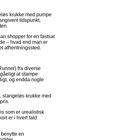
ngeløs krukke med pumpe
angivent tidspunkt,
ten.
man shopper for en fastsat
ælde – hvad end man er
 et afhentningssted.
Runner) fra diverse
dgåeligt at stampe
eligt, og endda nogle
ml. slangeløs krukke med
pris.
is som er urealistisk
rt er i hvert fald
 benytte en
bidder.