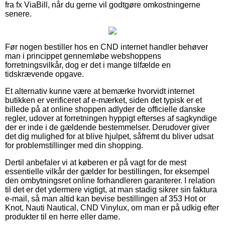
fra fx ViaBill, når du gerne vil godtgøre omkostningerne
senere.
Før nogen bestiller hos en CND internet handler behøver
man i princippet gennemløbe webshoppens
forretningsvilkår, dog er det i mange tilfælde en
tidskrævende opgave.
Et alternativ kunne være at bemærke hvorvidt internet
butikken er verificeret af e-mærket, siden det typisk er et
billede på at online shoppen adlyder de officielle danske
regler, udover at forretningen hyppigt efterses af sagkyndige
der er inde i de gældende bestemmelser. Derudover giver
det dig mulighed for at blive hjulpet, såfremt du bliver udsat
for problemstillinger med din shopping.
Dertil anbefaler vi at køberen er på vagt for de mest
essentielle vilkår der gælder for bestillingen, for eksempel
den ombytningsret online forhandleren garanterer. I relation
til det er det ydermere vigtigt, at man stadig sikrer sin faktura
e-mail, så man altid kan bevise bestillingen af 353 Hot or
Knot, Nauti Nautical, CND Vinylux, om man er på udkig efter
produkter til en herre eller dame.