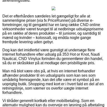
afhentningssted.
Det er efterhånden særdeles let gængeligt for alle at
sammenligne priser (via fx PriceRunner) på diverse e-
forretninger, og til gengæld har en lang række CND online
virksomheder været tvunget til at nedbringe udsalgspriserne
på en række af deres produkter – til juniorer, og samtidig til
mænd og kvinder – kolossalt, og endda nogle gange
frembyde levering uden gebyr.
Dog kan det imidlertid være gunstigt at undersøge flere
internet forhandlere efter udsalg på 353 Hot or Knot, Nauti
Nautical, CND Vinylux forinden du gennemfører din handel,
så du er skråsikker på at modtage den prisbilligste pris.
Man må blot være obs på, at hvis en internet forhandler
afhænder produkter til en udsalgspris som kan ses som
umådelig fremragende, kan det ofte være et symbol på en
uoprigtig butik. Shopping med kort er i hvert fald en del af en
retningslinje, som værner os overfor uægte internet
forhandlere.
Vi tilråder generelt kortkøb eller mobilbetaling. Som en
alternativ mulighed kan du overveje en løsning på afbetaling