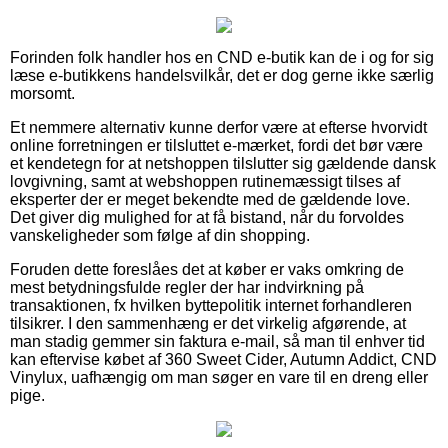
Forinden folk handler hos en CND e-butik kan de i og for sig
læse e-butikkens handelsvilkår, det er dog gerne ikke særlig
morsomt.
Et nemmere alternativ kunne derfor være at efterse hvorvidt
online forretningen er tilsluttet e-mærket, fordi det bør være
et kendetegn for at netshoppen tilslutter sig gældende dansk
lovgivning, samt at webshoppen rutinemæssigt tilses af
eksperter der er meget bekendte med de gældende love.
Det giver dig mulighed for at få bistand, når du forvoldes
vanskeligheder som følge af din shopping.
Foruden dette foreslåes det at køber er vaks omkring de
mest betydningsfulde regler der har indvirkning på
transaktionen, fx hvilken byttepolitik internet forhandleren
tilsikrer. I den sammenhæng er det virkelig afgørende, at
man stadig gemmer sin faktura e-mail, så man til enhver tid
kan eftervise købet af 360 Sweet Cider, Autumn Addict, CND
Vinylux, uafhængig om man søger en vare til en dreng eller
pige.