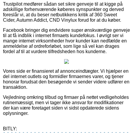
Trustpilot medfører sådan set sikre genveje til at kigge på
adskillige forhenværende køberes synspunkter og derved
foreslår vi, at du beser netbutikkens kritik af 360 Sweet
Cider, Autumn Addict, CND Vinylux forud for at du køber.
Facebook bringer dig endvidere super ønskværdige genveje
til at få indblik i internet firmaets kundefokus. I øvrigt ser vi
mange internet virksomheder hvor kunder kan nedfælde en
anmeldelse af ordreforløbet, som lige så vel kan drages
fordel af til at vurdere tilfredsheden hos kunderne.
Vores side er finansieret af annonceindtægter. Vi hjælper en
del internet outlets og formidler firmaernes varer, og tjener
honorar forudsat den besøgende vi sender videre udfører en
transaktion.
Vejledning omkring tilbud og firmaer på nettet vedligeholdes
rutinemæssigt, men vi tager ikke ansvar for modifikationer
der kan være foretaget siden vi sidst opdaterede sidens
oplysninger.
BITLY: