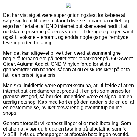
Det har vist sig at være super gnidningsløst for købere at
søge sig frem til priser i blandt diverse firmaer på nettet, og
ergo har flertallet af CND internet butikker været nødt til at
nedskære priserne på deres varer – til drenge og piger, samt
også til voksne – enormt, og endda nogle gange frembyde
levering uden betaling.
Men det kan alligevel blive tiden værd at sammenligne
nogle få forhandlere på nettet efter rabatkoder på 360 Sweet
Cider, Autumn Addict, CND Vinylux forud for at du
gennemfører din handel, sådan at du er skudsikker på at få
fat i den prisbilligste pris.
Man skal imidlertid være opmærksom på, at i tilfælde af at en
internet butik reklamerer et produkt til en pris som anses for
grænseløst god, så bør det undertiden være et signal om en
uærlig netshop. Køb med kort er på den anden side en del af
en bestemmelse, hvilket forsvarer dig overfor fup online
shops.
Generelt foreslår vi kortbestillinger eller mobilbetaling. Som
et alternativ bør du bruge en løsning på afbetaling som fx
ViaBill, hvis du efterspørger at afbetale betalingen over tid.