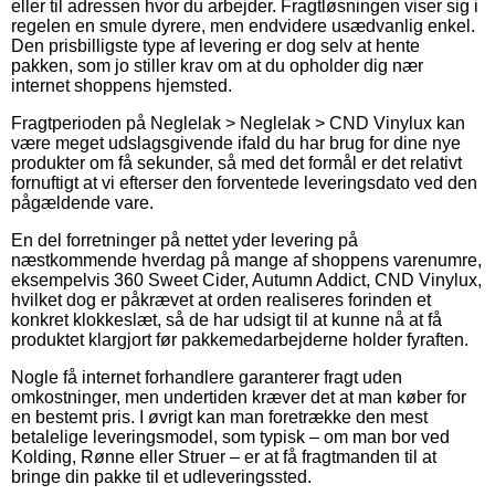
eller til adressen hvor du arbejder. Fragtløsningen viser sig i
regelen en smule dyrere, men endvidere usædvanlig enkel.
Den prisbilligste type af levering er dog selv at hente
pakken, som jo stiller krav om at du opholder dig nær
internet shoppens hjemsted.
Fragtperioden på Neglelak > Neglelak > CND Vinylux kan
være meget udslagsgivende ifald du har brug for dine nye
produkter om få sekunder, så med det formål er det relativt
fornuftigt at vi efterser den forventede leveringsdato ved den
pågældende vare.
En del forretninger på nettet yder levering på
næstkommende hverdag på mange af shoppens varenumre,
eksempelvis 360 Sweet Cider, Autumn Addict, CND Vinylux,
hvilket dog er påkrævet at orden realiseres forinden et
konkret klokkeslæt, så de har udsigt til at kunne nå at få
produktet klargjort før pakkemedarbejderne holder fyraften.
Nogle få internet forhandlere garanterer fragt uden
omkostninger, men undertiden kræver det at man køber for
en bestemt pris. I øvrigt kan man foretrække den mest
betalelige leveringsmodel, som typisk – om man bor ved
Kolding, Rønne eller Struer – er at få fragtmanden til at
bringe din pakke til et udleveringssted.