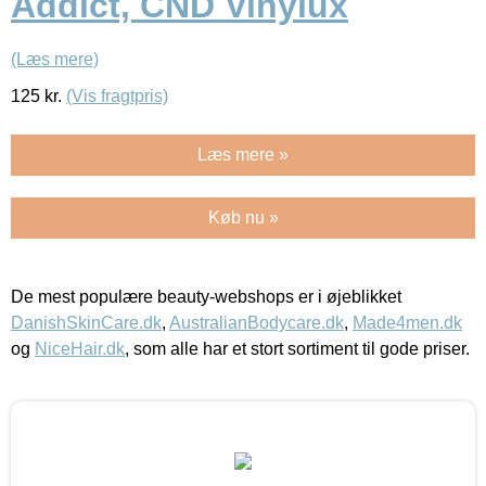
Addict, CND Vinylux
(Læs mere)
125
kr.
(Vis fragtpris)
Læs mere »
Køb nu »
De mest populære beauty-webshops er i øjeblikket
DanishSkinCare.dk
,
AustralianBodycare.dk
,
Made4men.dk
og
NiceHair.dk
, som alle har et stort sortiment til gode priser.