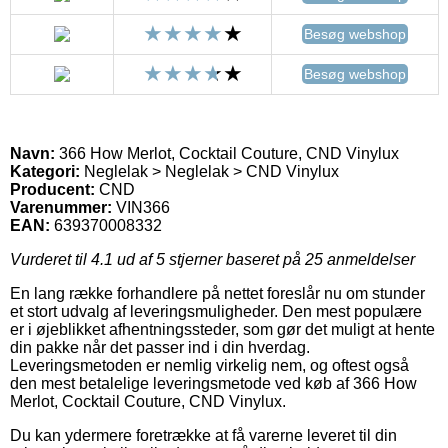
Besøg webshop
Besøg webshop
Navn:
366 How Merlot, Cocktail Couture, CND Vinylux
Kategori:
Neglelak > Neglelak > CND Vinylux
Producent:
CND
Varenummer:
VIN366
EAN:
639370008332
Vurderet til
4.1
ud af 5 stjerner baseret på
25
anmeldelser
En lang række forhandlere på nettet foreslår nu om stunder
et stort udvalg af leveringsmuligheder. Den mest populære
er i øjeblikket afhentningssteder, som gør det muligt at hente
din pakke når det passer ind i din hverdag.
Leveringsmetoden er nemlig virkelig nem, og oftest også
den mest betalelige leveringsmetode ved køb af 366 How
Merlot, Cocktail Couture, CND Vinylux.
Du kan ydermere foretrække at få varerne leveret til din