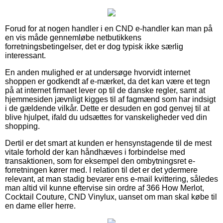
Forud for at nogen handler i en CND e-handler kan man på
en vis måde gennemløbe netbutikkens
forretningsbetingelser, det er dog typisk ikke særlig
interessant.
En anden mulighed er at undersøge hvorvidt internet
shoppen er godkendt af e-mærket, da det kan være et tegn
på at internet firmaet lever op til de danske regler, samt at
hjemmesiden jævnligt kigges til af fagmænd som har indsigt
i de gældende vilkår. Dette er desuden en god genvej til at
blive hjulpet, ifald du udsættes for vanskeligheder ved din
shopping.
Dertil er det smart at kunden er hensynstagende til de mest
vitale forhold der kan håndhæves i forbindelse med
transaktionen, som for eksempel den ombytningsret e-
forretningen kører med. I relation til det er det ydermere
relevant, at man stadig bevarer ens e-mail kvittering, således
man altid vil kunne eftervise sin ordre af 366 How Merlot,
Cocktail Couture, CND Vinylux, uanset om man skal købe til
en dame eller herre.