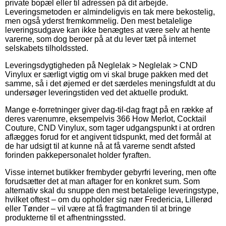
private bopæl eller til adressen på dit arbejde.
Leveringsmetoden er almindeligvis en tak mere bekostelig,
men også yderst fremkommelig. Den mest betalelige
leveringsudgave kan ikke benægtes at være selv at hente
varerne, som dog beroer på at du lever tæt på internet
selskabets tilholdssted.
Leveringsdygtigheden på Neglelak > Neglelak > CND
Vinylux er særligt vigtig om vi skal bruge pakken med det
samme, så i det øjemed er det særdeles meningsfuldt at du
undersøger leveringstiden ved det aktuelle produkt.
Mange e-forretninger giver dag-til-dag fragt på en række af
deres varenumre, eksempelvis 366 How Merlot, Cocktail
Couture, CND Vinylux, som tager udgangspunkt i at ordren
aflægges forud for et angivent tidspunkt, med det formål at
de har udsigt til at kunne nå at få varerne sendt afsted
forinden pakkepersonalet holder fyraften.
Visse internet butikker frembyder gebyrfri levering, men ofte
forudsætter det at man aftager for en konkret sum. Som
alternativ skal du snuppe den mest betalelige leveringstype,
hvilket oftest – om du opholder sig nær Fredericia, Lillerød
eller Tønder – vil være at få fragtmanden til at bringe
produkterne til et afhentningssted.