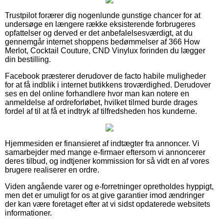
Trustpilot forærer dig nogenlunde gunstige chancer for at
undersøge en længere række eksisterende forbrugeres
opfattelser og derved er det anbefalelsesværdigt, at du
gennemgår internet shoppens bedømmelser af 366 How
Merlot, Cocktail Couture, CND Vinylux forinden du lægger
din bestilling.
Facebook præsterer derudover de facto habile muligheder
for at få indblik i internet butikkens troværdighed. Derudover
ses en del online forhandlere hvor man kan notere en
anmeldelse af ordreforløbet, hvilket tilmed burde drages
fordel af til at få et indtryk af tilfredsheden hos kunderne.
Hjemmesiden er finansieret af indtægter fra annoncer. Vi
samarbejder med mange e-firmaer eftersom vi annoncerer
deres tilbud, og indtjener kommission for så vidt en af vores
brugere realiserer en ordre.
Viden angående varer og e-forretninger opretholdes hyppigt,
men det er umuligt for os at give garantier imod ændringer
der kan være foretaget efter at vi sidst opdaterede websitets
informationer.