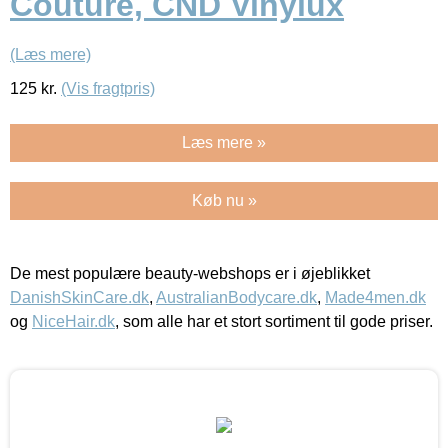
Couture, CND Vinylux
(Læs mere)
125
kr.
(Vis fragtpris)
Læs mere »
Køb nu »
De mest populære beauty-webshops er i øjeblikket
DanishSkinCare.dk
,
AustralianBodycare.dk
,
Made4men.dk
og
NiceHair.dk
, som alle har et stort sortiment til gode priser.