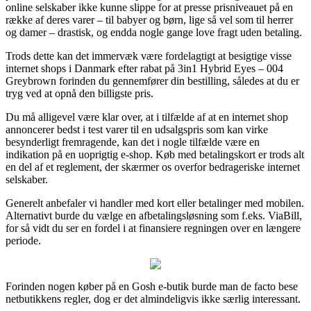
online selskaber ikke kunne slippe for at presse prisniveauet på en
række af deres varer – til babyer og børn, lige så vel som til herrer
og damer – drastisk, og endda nogle gange love fragt uden betaling.
Trods dette kan det immervæk være fordelagtigt at besigtige visse
internet shops i Danmark efter rabat på 3in1 Hybrid Eyes – 004
Greybrown forinden du gennemfører din bestilling, således at du er
tryg ved at opnå den billigste pris.
Du må alligevel være klar over, at i tilfælde af at en internet shop
annoncerer bedst i test varer til en udsalgspris som kan virke
besynderligt fremragende, kan det i nogle tilfælde være en
indikation på en uoprigtig e-shop. Køb med betalingskort er trods alt
en del af et reglement, der skærmer os overfor bedrageriske internet
selskaber.
Generelt anbefaler vi handler med kort eller betalinger med mobilen.
Alternativt burde du vælge en afbetalingsløsning som f.eks. ViaBill,
for så vidt du ser en fordel i at finansiere regningen over en længere
periode.
Forinden nogen køber på en Gosh e-butik burde man de facto bese
netbutikkens regler, dog er det almindeligvis ikke særlig interessant.