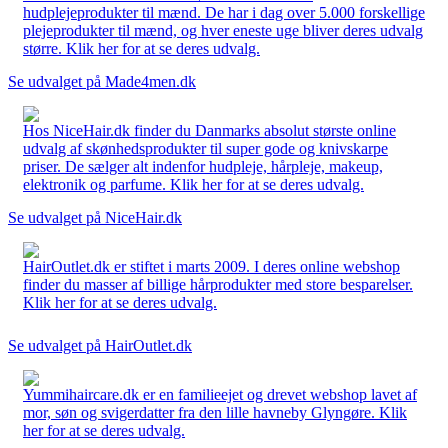
hudplejeprodukter til mænd. De har i dag over 5.000 forskellige
plejeprodukter til mænd, og hver eneste uge bliver deres udvalg
større. Klik her for at se deres udvalg.
Se udvalget på Made4men.dk
Hos NiceHair.dk finder du Danmarks absolut største online
udvalg af skønhedsprodukter til super gode og knivskarpe
priser. De sælger alt indenfor hudpleje, hårpleje, makeup,
elektronik og parfume. Klik her for at se deres udvalg.
Se udvalget på NiceHair.dk
HairOutlet.dk er stiftet i marts 2009. I deres online webshop
finder du masser af billige hårprodukter med store besparelser.
Klik her for at se deres udvalg.
Se udvalget på HairOutlet.dk
Yummihaircare.dk er en familieejet og drevet webshop lavet af
mor, søn og svigerdatter fra den lille havneby Glyngøre. Klik
her for at se deres udvalg.