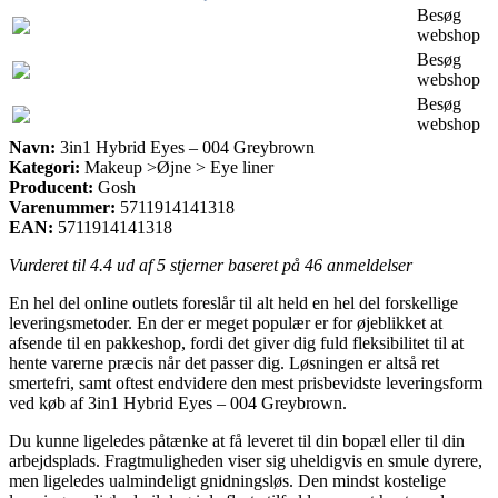
Besøg
webshop
Besøg
webshop
Besøg
webshop
Navn:
3in1 Hybrid Eyes – 004 Greybrown
Kategori:
Makeup >Øjne > Eye liner
Producent:
Gosh
Varenummer:
5711914141318
EAN:
5711914141318
Vurderet til
4.4
ud af 5 stjerner baseret på
46
anmeldelser
En hel del online outlets foreslår til alt held en hel del forskellige
leveringsmetoder. En der er meget populær er for øjeblikket at
afsende til en pakkeshop, fordi det giver dig fuld fleksibilitet til at
hente varerne præcis når det passer dig. Løsningen er altså ret
smertefri, samt oftest endvidere den mest prisbevidste leveringsform
ved køb af 3in1 Hybrid Eyes – 004 Greybrown.
Du kunne ligeledes påtænke at få leveret til din bopæl eller til din
arbejdsplads. Fragtmuligheden viser sig uheldigvis en smule dyrere,
men ligeledes ualmindeligt gnidningsløs. Den mindst kostelige