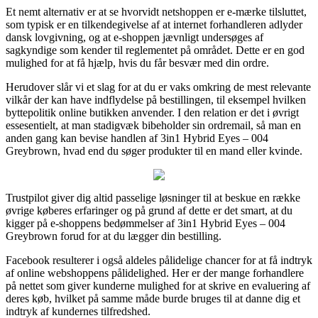
Et nemt alternativ er at se hvorvidt netshoppen er e-mærke tilsluttet,
som typisk er en tilkendegivelse af at internet forhandleren adlyder
dansk lovgivning, og at e-shoppen jævnligt undersøges af
sagkyndige som kender til reglementet på området. Dette er en god
mulighed for at få hjælp, hvis du får besvær med din ordre.
Herudover slår vi et slag for at du er vaks omkring de mest relevante
vilkår der kan have indflydelse på bestillingen, til eksempel hvilken
byttepolitik online butikken anvender. I den relation er det i øvrigt
essesentielt, at man stadigvæk bibeholder sin ordremail, så man en
anden gang kan bevise handlen af 3in1 Hybrid Eyes – 004
Greybrown, hvad end du søger produkter til en mand eller kvinde.
Trustpilot giver dig altid passelige løsninger til at beskue en række
øvrige køberes erfaringer og på grund af dette er det smart, at du
kigger på e-shoppens bedømmelser af 3in1 Hybrid Eyes – 004
Greybrown forud for at du lægger din bestilling.
Facebook resulterer i også aldeles pålidelige chancer for at få indtryk
af online webshoppens pålidelighed. Her er der mange forhandlere
på nettet som giver kunderne mulighed for at skrive en evaluering af
deres køb, hvilket på samme måde burde bruges til at danne dig et
indtryk af kundernes tilfredshed.