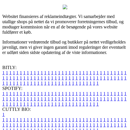
Websitet finansieres af reklameindtægter. Vi samarbejder med
utallige shops på nettet da vi promoverer forretningernes tilbud, og
modtager kommission når en af de besøgende på vores website
fuldfører et køb.
Informationer vedrørende tilbud og butikker på nettet vedligeholdes
jævnligt, men vi giver ingen garanti imod reguleringer der eventuelt
er udført siden sidste opdatering af de viste informationer.
BITLY:
1
1
1
1
1
1
1
1
1
1
1
1
1
1
1
1
1
1
1
1
1
1
1
1
1
1
1
1
1
1
1
1
1
1
1
1
1
1
1
1
1
1
1
1
1
1
1
1
1
1
1
1
1
1
1
1
1
1
1
1
1
1
1
1
1
1
1
1
1
1
1
1
1
1
1
1
1
1
1
1
1
1
1
1
1
1
1
1
1
1
1
1
1
1
1
1
1
1
1
1
SPOTIFY:
1
1
1
1
1
1
1
1
1
1
1
1
1
1
1
1
1
1
1
1
1
1
1
1
1
1
1
1
1
1
1
1
1
1
1
1
1
1
1
1
1
1
1
1
1
1
1
1
1
1
1
1
1
1
1
1
1
1
1
1
1
1
1
1
1
1
1
1
1
1
1
1
1
1
1
1
1
1
1
1
1
1
1
1
1
1
1
1
1
1
1
1
1
1
1
1
1
1
1
1
CUTTLY BIO:
1
1
1
1
1
1
1
1
1
1
1
1
1
1
1
1
1
1
1
1
1
1
1
1
1
1
1
1
1
1
1
1
1
1
1
1
1
1
1
1
1
1
1
1
1
1
1
1
1
1
1
1
1
1
1
1
1
1
1
1
1
1
1
1
1
1
1
1
1
1
1
1
1