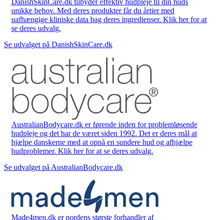
DanishSkinCare.dk tilbyder effektiv hudpleje til din huds
unikke behov. Med deres produkter får du årtier med
uafhængige kliniske data bag deres ingredienser. Klik her for at
se deres udvalg.
Se udvalget på DanishSkinCare.dk
AustralianBodycare.dk er førende inden for problemløsende
hudpleje og det har de været siden 1992. Det er deres mål at
hjælpe danskerne med at opnå en sundere hud og afhjælpe
hudproblemer. Klik her for at se deres udvalg.
Se udvalget på AustralianBodycare.dk
Made4men.dk er nordens største forhandler af