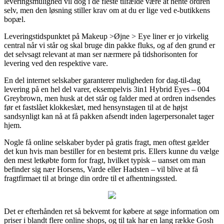
leveringsmulighed vil dog i de fleste tilfælde være at hente ordren
selv, men den løsning stiller krav om at du er lige ved e-butikkens
bopæl.
Leveringstidspunktet på Makeup >Øjne > Eye liner er jo virkelig
central når vi står og skal bruge din pakke fluks, og af den grund er
det selvsagt relevant at man ser nærmere på tidshorisonten for
levering ved den respektive vare.
En del internet selskaber garanterer muligheden for dag-til-dag
levering på en hel del varer, eksempelvis 3in1 Hybrid Eyes – 004
Greybrown, men husk at det står og falder med at ordren indsendes
før et fastslået klokkeslæt, med hensynstagen til at de højst
sandsynligt kan nå at få pakken afsendt inden lagerpersonalet tager
hjem.
Nogle få online selskaber byder på gratis fragt, men oftest gælder
det kun hvis man bestiller for en bestemt pris. Ellers kunne du vælge
den mest letkøbte form for fragt, hvilket typisk – uanset om man
befinder sig nær Horsens, Varde eller Hadsten – vil blive at få
fragtfirmaet til at bringe din ordre til et afhentningssted.
Det er efterhånden ret så bekvemt for købere at søge information om
priser i blandt flere online shops, og til tak har en lang række Gosh