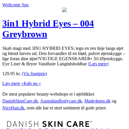
Wellcome Spa
3in1 Hybrid Eyes – 004
Greybrown
Skab magi med 3IN1 HYBRID EYES; tegn en ren linje langs øjet
og blend farven ud. Den forvandles til en blød, pulver øjenskygge –
lige foran dine øjne!VIGTIGE EGENSKABER• 3i1:Øjenskygge,
Eye Liner & Bryn• Vandfast• Langtidsholdbar
(Læs mere)
129.95
kr.
(Vis fragtpris)
Læs mere »
Køb nu »
De mest populære beauty-webshops er i øjeblikket
DanishSkinCare.dk
,
AustralianBodycare.dk
,
Made4men.dk
og
NiceHair.dk
, som alle har et stort sortiment til gode priser.