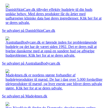
DanishSkinCare.dk tilbyder effektiv hudpleje til din huds
unikke behov. Med deres produkter får du årtier med
uafhængige kliniske data bag deres ingredienser. Klik her for at
se deres udvalg.
Se udvalget på DanishSkinCare.dk
AustralianBodycare.dk er førende inden for problemløsende
hudpleje og det har de været siden 1992. Det er deres mål at
hjælpe danskerne med at opnå en sundere hud og afhjælpe
hudproblemer. Klik her for at se deres udvalg.
Se udvalget på AustralianBodycare.dk
Made4men.dk er nordens største forhandler af
hudplejeprodukter til mænd. De har i dag over 5.000 forskellige
plejeprodukter til mænd, og hver eneste uge bliver deres udvalg
større. Klik her for at se deres udvalg.
Se udvalget på Made4men.dk
Hos NiceHair.dk finder du Danmarks absolut største online