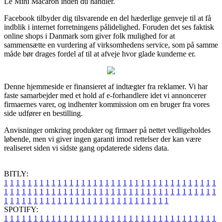
Le Mini Macaron inden du handler.
Facebook tilbyder dig tilsvarende en del hæderlige genveje til at få
indblik i internet forretningens pålidelighed. Foruden det ses faktisk
online shops i Danmark som giver folk mulighed for at
sammensætte en vurdering af virksomhedens service, som på samme
måde bør drages fordel af til at afveje hvor glade kunderne er.
Denne hjemmeside er finansieret af indtægter fra reklamer. Vi har
faste samarbejder med et hold af e-forhandlere idet vi annoncerer
firmaernes varer, og indhenter kommission om en bruger fra vores
side udfører en bestilling.
Anvisninger omkring produkter og firmaer på nettet vedligeholdes
løbende, men vi giver ingen garanti imod rettelser der kan være
realiseret siden vi sidste gang opdaterede sidens data.
BITLY:
1
1
1
1
1
1
1
1
1
1
1
1
1
1
1
1
1
1
1
1
1
1
1
1
1
1
1
1
1
1
1
1
1
1
1
1
1
1
1
1
1
1
1
1
1
1
1
1
1
1
1
1
1
1
1
1
1
1
1
1
1
1
1
1
1
1
1
1
1
1
1
1
1
1
1
1
1
1
1
1
1
1
1
1
1
1
1
1
1
1
1
1
1
1
1
1
1
1
1
1
SPOTIFY:
1
1
1
1
1
1
1
1
1
1
1
1
1
1
1
1
1
1
1
1
1
1
1
1
1
1
1
1
1
1
1
1
1
1
1
1