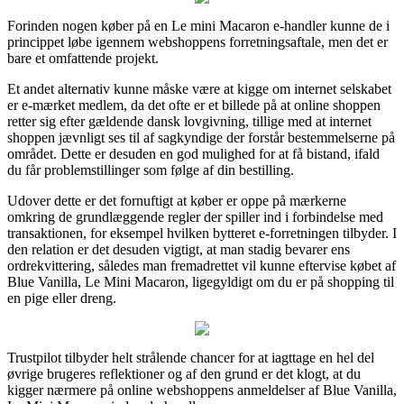
Forinden nogen køber på en Le mini Macaron e-handler kunne de i
princippet løbe igennem webshoppens forretningsaftale, men det er
bare et omfattende projekt.
Et andet alternativ kunne måske være at kigge om internet selskabet
er e-mærket medlem, da det ofte er et billede på at online shoppen
retter sig efter gældende dansk lovgivning, tillige med at internet
shoppen jævnligt ses til af sagkyndige der forstår bestemmelserne på
området. Dette er desuden en god mulighed for at få bistand, ifald
du får problemstillinger som følge af din bestilling.
Udover dette er det fornuftigt at køber er oppe på mærkerne
omkring de grundlæggende regler der spiller ind i forbindelse med
transaktionen, for eksempel hvilken bytteret e-forretningen tilbyder. I
den relation er det desuden vigtigt, at man stadig bevarer ens
ordrekvittering, således man fremadrettet vil kunne eftervise købet af
Blue Vanilla, Le Mini Macaron, ligegyldigt om du er på shopping til
en pige eller dreng.
Trustpilot tilbyder helt strålende chancer for at iagttage en hel del
øvrige brugeres reflektioner og af den grund er det klogt, at du
kigger nærmere på online webshoppens anmeldelser af Blue Vanilla,