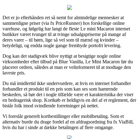
Det er jo efterhånden ret så nemt for almindelige mennesker at
sammenligne priser (via fx PriceRunner) hos forskellige online
varehuse, og følgelig har langt de fleste Le mini Macaron internet
butikker været tvunget til at tvinge udsalgspriserne på mange af
deres varer – til børn, lige så vel som til mænd og kvinder –
betydeligt, og endda nogle gange frembyde portofri levering.
Dog kan det stadigvæk blive nyttigt at besigtige nogle online
virksomheder efter tilbud på Blue Vanilla, Le Mini Macaron før du
placerer ordren, således at man er velinformeret til at modtage den
laveste pris.
Du må imidlertid ikke undervurdere, at hvis en internet forhandler
forhandler et produkt til en pris som kan ses som hamrende
beskeden, så bør det i nogle tilfælde være et karakteristika der viser
en bedragerisk shop. Kortkøb er heldigvis en del af et reglement, der
bistår folk imod svindlende forretninger på nettet.
Vi foreslår generelt kortbestillinger eller mobilbetaling. Som et
alternativ burde du drage fordel af en afdragsordning fra fx ViaBill,
hvis du har i sinde at dække betalingen af flere omgange.