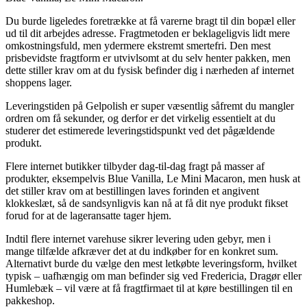
Du burde ligeledes foretrække at få varerne bragt til din bopæl eller
ud til dit arbejdes adresse. Fragtmetoden er beklageligvis lidt mere
omkostningsfuld, men ydermere ekstremt smertefri. Den mest
prisbevidste fragtform er utvivlsomt at du selv henter pakken, men
dette stiller krav om at du fysisk befinder dig i nærheden af internet
shoppens lager.
Leveringstiden på Gelpolish er super væsentlig såfremt du mangler
ordren om få sekunder, og derfor er det virkelig essentielt at du
studerer det estimerede leveringstidspunkt ved det pågældende
produkt.
Flere internet butikker tilbyder dag-til-dag fragt på masser af
produkter, eksempelvis Blue Vanilla, Le Mini Macaron, men husk at
det stiller krav om at bestillingen laves forinden et angivent
klokkeslæt, så de sandsynligvis kan nå at få dit nye produkt fikset
forud for at de lageransatte tager hjem.
Indtil flere internet varehuse sikrer levering uden gebyr, men i
mange tilfælde afkræver det at du indkøber for en konkret sum.
Alternativt burde du vælge den mest letkøbte leveringsform, hvilket
typisk – uafhængig om man befinder sig ved Fredericia, Dragør eller
Humlebæk – vil være at få fragtfirmaet til at køre bestillingen til en
pakkeshop.