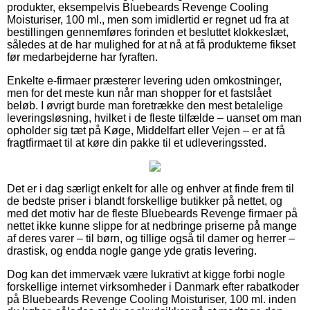
produkter, eksempelvis Bluebeards Revenge Cooling
Moisturiser, 100 ml., men som imidlertid er regnet ud fra at
bestillingen gennemføres forinden et besluttet klokkeslæt,
således at de har mulighed for at nå at få produkterne fikset
før medarbejderne har fyraften.
Enkelte e-firmaer præsterer levering uden omkostninger,
men for det meste kun når man shopper for et fastslået
beløb. I øvrigt burde man foretrække den mest betalelige
leveringsløsning, hvilket i de fleste tilfælde – uanset om man
opholder sig tæt på Køge, Middelfart eller Vejen – er at få
fragtfirmaet til at køre din pakke til et udleveringssted.
Det er i dag særligt enkelt for alle og enhver at finde frem til
de bedste priser i blandt forskellige butikker på nettet, og
med det motiv har de fleste Bluebeards Revenge firmaer på
nettet ikke kunne slippe for at nedbringe priserne på mange
af deres varer – til børn, og tillige også til damer og herrer –
drastisk, og endda nogle gange yde gratis levering.
Dog kan det immervæk være lukrativt at kigge forbi nogle
forskellige internet virksomheder i Danmark efter rabatkoder
på Bluebeards Revenge Cooling Moisturiser, 100 ml. inden