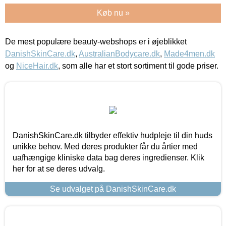
Køb nu »
De mest populære beauty-webshops er i øjeblikket
DanishSkinCare.dk
,
AustralianBodycare.dk
,
Made4men.dk
og
NiceHair.dk
, som alle har et stort sortiment til gode priser.
DanishSkinCare.dk tilbyder effektiv hudpleje til din huds
unikke behov. Med deres produkter får du årtier med
uafhængige kliniske data bag deres ingredienser. Klik
her for at se deres udvalg.
Se udvalget på DanishSkinCare.dk