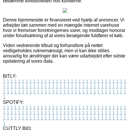
bedømme tilfredsheden hos kunderne.
Denne hjemmeside er finansieret ved hjælp af annoncer. Vi
arbejder tæt sammen med en mængde internet varehuse
hvor vi fremviser forretningernes varer, og modtager honorar
under forudsætning af at vores besøgende fuldfører et køb.
Viden vedrørende tilbud og forhandlere på nettet
vedligeholdes rutinemæssigt, men vi kan ikke stilles
ansvarlig for ændringer der kan være udarbejdet efter sidste
opdatering af vores data.
BITLY:
1
1
1
1
1
1
1
1
1
1
1
1
1
1
1
1
1
1
1
1
1
1
1
1
1
1
1
1
1
1
1
1
1
1
1
1
1
1
1
1
1
1
1
1
1
1
1
1
1
1
1
1
1
1
1
1
1
1
1
1
1
1
1
1
1
1
1
1
1
1
1
1
1
1
1
1
1
1
1
1
1
1
1
1
1
1
1
1
1
1
1
1
1
1
1
1
1
1
1
1
SPOTIFY:
1
1
1
1
1
1
1
1
1
1
1
1
1
1
1
1
1
1
1
1
1
1
1
1
1
1
1
1
1
1
1
1
1
1
1
1
1
1
1
1
1
1
1
1
1
1
1
1
1
1
1
1
1
1
1
1
1
1
1
1
1
1
1
1
1
1
1
1
1
1
1
1
1
1
1
1
1
1
1
1
1
1
1
1
1
1
1
1
1
1
1
1
1
1
1
1
1
1
1
1
CUTTLY BIO: