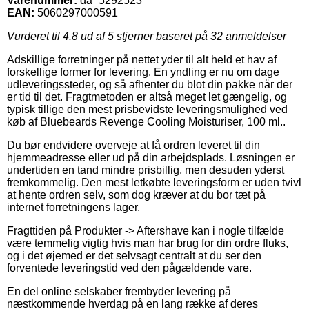
Varenummer:
da_5292523
EAN:
5060297000591
Vurderet til
4.8
ud af 5 stjerner baseret på
32
anmeldelser
Adskillige forretninger på nettet yder til alt held et hav af
forskellige former for levering. En yndling er nu om dage
udleveringssteder, og så afhenter du blot din pakke når der
er tid til det. Fragtmetoden er altså meget let gængelig, og
typisk tillige den mest prisbevidste leveringsmulighed ved
køb af Bluebeards Revenge Cooling Moisturiser, 100 ml..
Du bør endvidere overveje at få ordren leveret til din
hjemmeadresse eller ud på din arbejdsplads. Løsningen er
undertiden en tand mindre prisbillig, men desuden yderst
fremkommelig. Den mest letkøbte leveringsform er uden tvivl
at hente ordren selv, som dog kræver at du bor tæt på
internet forretningens lager.
Fragttiden på Produkter -> Aftershave kan i nogle tilfælde
være temmelig vigtig hvis man har brug for din ordre fluks,
og i det øjemed er det selvsagt centralt at du ser den
forventede leveringstid ved den pågældende vare.
En del online selskaber frembyder levering på
næstkommende hverdag på en lang række af deres