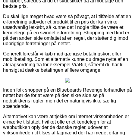
du køber, således at du er skudsikker på at modtage den
bedste pris.
Du skal lige meget hvad være så påvagt, at i tilfælde af at en
e-forretning udbyder et produkt til en pris der kan virke
usædvanlig letkøbt, så kunne det i nogle tilfælde være et
kendetegn på en svindel e-forretning. Shopping med kort er
på den anden side omfattet af en regel, der støtter dig imod
uoprigtige forretninger på nettet.
Generelt foreslår vi køb med gængse betalingskort eller
mobilbetaling. Som et alternativ kunne du drage nytte af en
afdragsordning fra for eksempel ViaBill, såfremt du har til
hensigt at dække betalingen af flere omgange.
Inden folk shopper på en Bluebeards Revenge forhandler på
nettet bør de for at være på den sikre side se på
netbutikkens regler, men det er naturligvis ikke særlig
spændende.
Alternativet kan være at tjekke om internet virksomheden er
e-mærke tilsluttet, hvilket ofte er et kendetegn for at
webbutikken opfylder de danske regler, udover at
virksomheden tit tilses af fagmænd der har meget erfaring