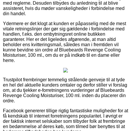
med reglerne. Desuden tilbydes du anledning til at blive
assisteret, hvis du møder vanskeligheder i forbindelse med
din handel.
Ydermere er det klogt at kunden er påpasselig med de mest
vitale retningslinjer der gør sig gældende i forbindelse med
handlen, f.eks. den ombytningsret online butikken
garanterer. Her er det ligeledes afgørende, at man altid
beholder ens kvitteringsmail, således man i fremtiden vil
kunne bevidne sin ordre af Bluebeards Revenge Cooling
Moisturiser, 100 ml., om du er på indkøb til en dame eller
herre.
Trustpilot frembringer temmelig strålende genveje til at tyde
en hel del aktuelle kunders omtaler og derfor stiller vi forslag
om, at du tjekker e-forretningens vurderinger af Bluebeards
Revenge Cooling Moisturiser, 100 ml. inden du placerer din
ordre.
Facebook genererer tillige rigtig fantastiske muligheder for at
få kendskab til internet forretningens popularitet. I øvrigt er
der faktisk internet selskaber som tilbyder folk at frembringe
en bedømmelse af deres køb, som tilmed bør benyttes til at