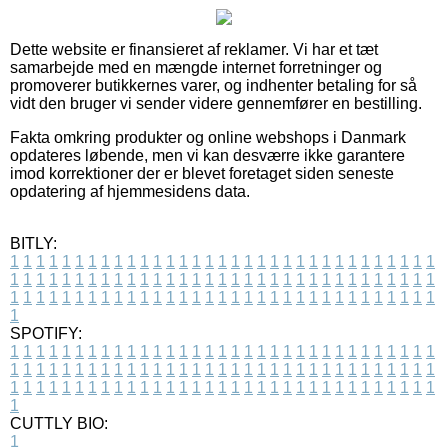
Dette website er finansieret af reklamer. Vi har et tæt
samarbejde med en mængde internet forretninger og
promoverer butikkernes varer, og indhenter betaling for så
vidt den bruger vi sender videre gennemfører en bestilling.
Fakta omkring produkter og online webshops i Danmark
opdateres løbende, men vi kan desværre ikke garantere
imod korrektioner der er blevet foretaget siden seneste
opdatering af hjemmesidens data.
BITLY:
1
1
1
1
1
1
1
1
1
1
1
1
1
1
1
1
1
1
1
1
1
1
1
1
1
1
1
1
1
1
1
1
1
1
1
1
1
1
1
1
1
1
1
1
1
1
1
1
1
1
1
1
1
1
1
1
1
1
1
1
1
1
1
1
1
1
1
1
1
1
1
1
1
1
1
1
1
1
1
1
1
1
1
1
1
1
1
1
1
1
1
1
1
1
1
1
1
1
1
1
SPOTIFY:
1
1
1
1
1
1
1
1
1
1
1
1
1
1
1
1
1
1
1
1
1
1
1
1
1
1
1
1
1
1
1
1
1
1
1
1
1
1
1
1
1
1
1
1
1
1
1
1
1
1
1
1
1
1
1
1
1
1
1
1
1
1
1
1
1
1
1
1
1
1
1
1
1
1
1
1
1
1
1
1
1
1
1
1
1
1
1
1
1
1
1
1
1
1
1
1
1
1
1
1
CUTTLY BIO:
1