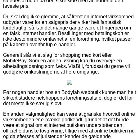
således at du er på den sikre side med at indhente den
laveste pris.
Du skal dog ikke glemme, at såfremt en internet virksomhed
udbyder varer for en salgspris der virker helt fantastisk
fordelagtig, så kan det mange gange være et fingerpeg om
en falsk internet handler. Bestillinger med betalingskort er
ikke desto mindre omfavnet af en forordning, hvilket passer
på køberen overfor fup e-handler.
Generelt slår vi et slag for shopping med kort eller
MobilePay. Som en anden løsning kan du overveje en
afbetalingsløsning som f.eks. ViaBill, forudsat du gerne vil
godtgøre omkostningerne af flere omgange.
Før nogen handler hos en Bodylab webbutik kunne man helt
sikkert studere netshoppens forretningsaftale, dog er det for
det meste ikke særlig sjovt.
En anden valgmulighed kan være at granske hvorvidt online
virksomheden er e-mærke godkendt, grundet at det burde
være et signal om at internet butikken understøtter den
officielle danske lovgivning, tillige med at online butikken nu
og da efterses af jurister der kender de gældende