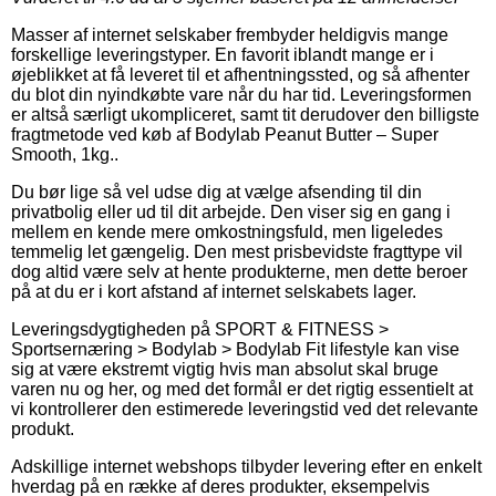
Masser af internet selskaber frembyder heldigvis mange
forskellige leveringstyper. En favorit iblandt mange er i
øjeblikket at få leveret til et afhentningssted, og så afhenter
du blot din nyindkøbte vare når du har tid. Leveringsformen
er altså særligt ukompliceret, samt tit derudover den billigste
fragtmetode ved køb af Bodylab Peanut Butter – Super
Smooth, 1kg..
Du bør lige så vel udse dig at vælge afsending til din
privatbolig eller ud til dit arbejde. Den viser sig en gang i
mellem en kende mere omkostningsfuld, men ligeledes
temmelig let gængelig. Den mest prisbevidste fragttype vil
dog altid være selv at hente produkterne, men dette beroer
på at du er i kort afstand af internet selskabets lager.
Leveringsdygtigheden på SPORT & FITNESS >
Sportsernæring > Bodylab > Bodylab Fit lifestyle kan vise
sig at være ekstremt vigtig hvis man absolut skal bruge
varen nu og her, og med det formål er det rigtig essentielt at
vi kontrollerer den estimerede leveringstid ved det relevante
produkt.
Adskillige internet webshops tilbyder levering efter en enkelt
hverdag på en række af deres produkter, eksempelvis