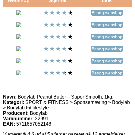
Webshop
Stjerner
Link
Besøg webshop
Besøg webshop
Besøg webshop
Besøg webshop
Besøg webshop
Besøg webshop
Navn:
Bodylab Peanut Butter – Super Smooth, 1kg.
Kategori:
SPORT & FITNESS > Sportsernæring > Bodylab
> Bodylab Fit lifestyle
Producent:
Bodylab
Varenummer:
22991
EAN:
5711657052148
Vurderet til
4.6
ud af 5 stjerner baseret på
12
anmeldelser