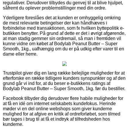
regulativer. Derudover tilbydes du genvej til at blive hjulpet,
såfremt du oplever problemstillinger med din ordre.
Yderligere foreslåes det at kunden er omhyggelig omkring
de mest relevante betingelser der kan håndhæves i
forbindelse med transaktionen, som fx hvilken byttepolitik e-
butikken benytter. På grund af dette er det i øvrigt afgørende,
at man stadig gemmer sin ordremail, så man i fremtiden vil
kunne vidne om købet af Bodylab Peanut Butter – Super
Smooth, 1kg., uafhængig om du er på udkig efter varer til en
dame eller herre.
Trustpilot giver dig en lang række belejlige muligheder for at
efterforske en række tidligere kunders synspunkter og af den
grund går vi ind for, at du beser e-butikkens ratings af
Bodylab Peanut Butter – Super Smooth, 1kg. før du bestiller.
Facebook tilbyder dig derudover flere habile muligheder for
at få en idé om internet selskabets kundefokus. Herinde
møder vi en del online webshops som giver kunderne
mulighed for at afgive en kritik af ordreforløbet, som tilmed
bør tages i brug til at få et indtryk af tilfredsheden hos
kunderne.