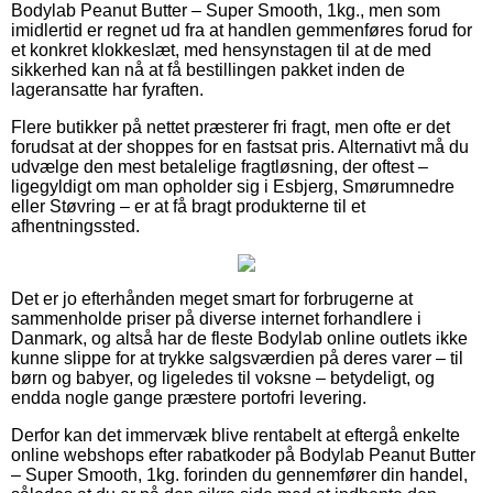
Bodylab Peanut Butter – Super Smooth, 1kg., men som
imidlertid er regnet ud fra at handlen gemmenføres forud for
et konkret klokkeslæt, med hensynstagen til at de med
sikkerhed kan nå at få bestillingen pakket inden de
lageransatte har fyraften.
Flere butikker på nettet præsterer fri fragt, men ofte er det
forudsat at der shoppes for en fastsat pris. Alternativt må du
udvælge den mest betalelige fragtløsning, der oftest –
ligegyldigt om man opholder sig i Esbjerg, Smørumnedre
eller Støvring – er at få bragt produkterne til et
afhentningssted.
Det er jo efterhånden meget smart for forbrugerne at
sammenholde priser på diverse internet forhandlere i
Danmark, og altså har de fleste Bodylab online outlets ikke
kunne slippe for at trykke salgsværdien på deres varer – til
børn og babyer, og ligeledes til voksne – betydeligt, og
endda nogle gange præstere portofri levering.
Derfor kan det immervæk blive rentabelt at eftergå enkelte
online webshops efter rabatkoder på Bodylab Peanut Butter
– Super Smooth, 1kg. forinden du gennemfører din handel,