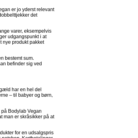
n er jo yderst relevant
dobbelttjekker det
nge varer, eksempelvis
ger udgangspunkt i at
it nye produkt pakket
 en bestemt sum.
an befinder sig ved
engæld har en hel del
rne – til babyer og børn,
bat på Bodylab Vegan
t man er skråsikker på at
ukter for en udsalgspris