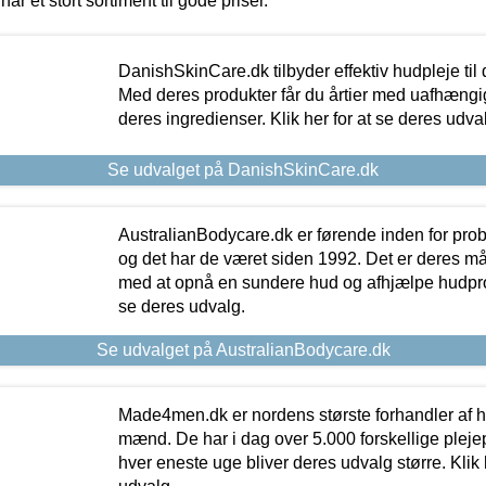
har et stort sortiment til gode priser.
DanishSkinCare.dk tilbyder effektiv hudpleje til
Med deres produkter får du årtier med uafhængi
deres ingredienser. Klik her for at se deres udva
Se udvalget på DanishSkinCare.dk
AustralianBodycare.dk er førende inden for pr
og det har de været siden 1992. Det er deres m
med at opnå en sundere hud og afhjælpe hudprob
se deres udvalg.
Se udvalget på AustralianBodycare.dk
Made4men.dk er nordens største forhandler af hu
mænd. De har i dag over 5.000 forskellige pleje
hver eneste uge bliver deres udvalg større. Klik 