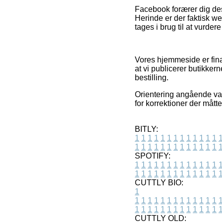
Facebook forærer dig desu
Herinde er der faktisk w
tages i brug til at vurder
Vores hjemmeside er fina
at vi publicerer butikke
bestilling.
Orientering angående var
for korrektioner der mått
BITLY:
1
1
1
1
1
1
1
1
1
1
1
1
1
1
1
1
1
1
1
1
1
1
1
1
1
1
SPOTIFY:
1
1
1
1
1
1
1
1
1
1
1
1
1
1
1
1
1
1
1
1
1
1
1
1
1
1
CUTTLY BIO:
1
1
1
1
1
1
1
1
1
1
1
1
1
1
1
1
1
1
1
1
1
1
1
1
1
1
1
CUTTLY OLD: