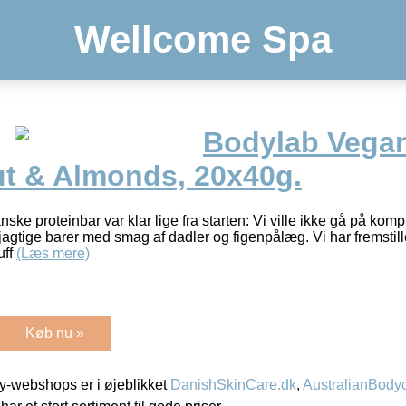
Wellcome Spa
Bodylab Vegan
t & Almonds, 20x40g.
ske proteinbar var klar lige fra starten: Vi ville ikke gå på k
dejagtige barer med smag af dadler og figenpålæg. Vi har fremstil
uff
(Læs mere)
Køb nu »
-webshops er i øjeblikket
DanishSkinCare.dk
,
AustralianBody