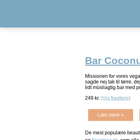
Bar Coconu
Missionen for vores vegan
sagde nej tak til tørre, 
lidt müsliagtig bar med p
249
kr.
(Vis fragtpris)
Læs mere »
De mest populære beauty