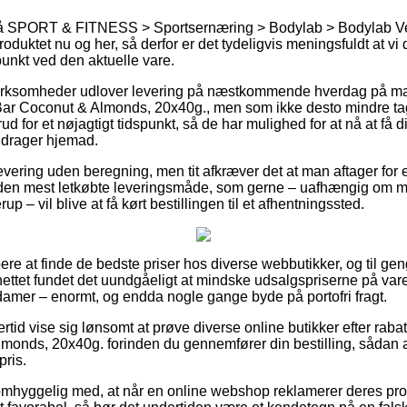
å SPORT & FITNESS > Sportsernæring > Bodylab > Bodylab Vega
roduktet nu og her, så derfor er det tydeligvis meningsfuldt at vi 
punkt ved den aktuelle vare.
virksomheder udlover levering på næstkommende hverdag på ma
ar Coconut & Almonds, 20x40g., men som ikke desto mindre ta
d for et nøjagtigt tidspunkt, så de har mulighed for at nå at få d
 drager hjemad.
levering uden beregning, men tit afkræver det at man aftager for
 den mest letkøbte leveringsmåde, som gerne – uafhængig om m
up – vil blive at få kørt bestillingen til et afhentningssted.
købere at finde de bedste priser hos diverse webbutikker, og til g
ettet fundet det uundgåeligt at mindske udsalgspriserne på vare
 damer – enormt, og endda nogle gange byde på portofri fragt.
ertid vise sig lønsomt at prøve diverse online butikker efter ra
monds, 20x40g. forinden du gennemfører din bestilling, sådan a
pris.
omhyggelig med, at når en online webshop reklamerer deres prod