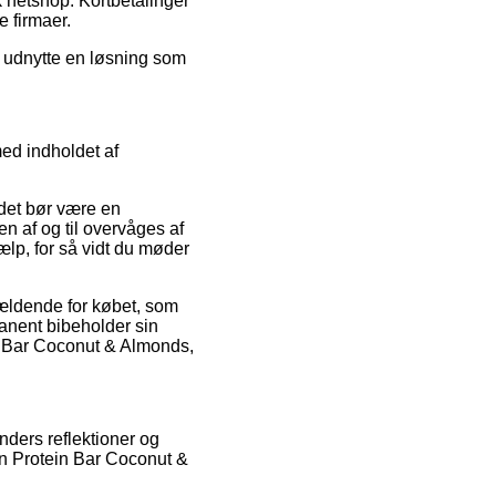
k netshop. Kortbetalinger
e firmaer.
u udnytte en løsning som
ed indholdet af
det bør være en
en af og til overvåges af
lp, for så vidt du møder
gældende for købet, som
anent bibeholder sin
n Bar Coconut & Almonds,
nders reflektioner og
n Protein Bar Coconut &