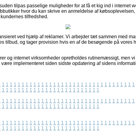
den tilpas passelige muligheder for at få et kig ind i internet
ebbutikker hvor du kan skrive en anmeldelse af købsoplevelsen,
e kundernes tilfredshed.
nsieret ved hjælp af reklamer. Vi arbejder tæt sammen med mass
rnes tilbud, og tager provision hvis en af de besøgende på vores
er og internet virksomheder opretholdes rutinemæssigt, men vi k
e være implementeret siden sidste opdatering af sidens informati
1
1
1
1
1
1
1
1
1
1
1
1
1
1
1
1
1
1
1
1
1
1
1
1
1
1
1
1
1
1
1
1
1
1
1
1
1
1
1
1
1
1
1
1
1
1
1
1
1
1
1
1
1
1
1
1
1
1
1
1
1
1
1
1
1
1
1
1
1
1
1
1
1
1
1
1
1
1
1
1
1
1
1
1
1
1
1
1
1
1
1
1
1
1
1
1
1
1
1
1
1
1
1
1
1
1
1
1
1
1
1
1
1
1
1
1
1
1
1
1
1
1
1
1
1
1
1
1
1
1
1
1
1
1
1
1
1
1
1
1
1
1
1
1
1
1
1
1
1
1
1
1
1
1
1
1
1
1
1
1
1
1
1
1
1
1
1
1
1
1
1
1
1
1
1
1
1
1
1
1
1
1
1