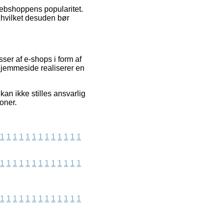
 webshoppens popularitet.
 hvilket desuden bør
er af e-shops i form af
 hjemmeside realiserer en
an ikke stilles ansvarlig
oner.
1
1
1
1
1
1
1
1
1
1
1
1
1
1
1
1
1
1
1
1
1
1
1
1
1
1
1
1
1
1
1
1
1
1
1
1
1
1
1