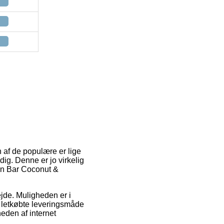
 af de populære er lige
ig. Denne er jo virkelig
ein Bar Coconut &
ejde. Muligheden er i
 letkøbte leveringsmåde
heden af internet