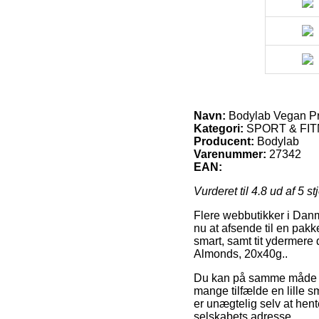
Navn:
Bodylab Vegan Pr
Kategori:
SPORT & FITN
Producent:
Bodylab
Varenummer:
27342
EAN:
Vurderet til
4.8
ud af 5 st
Flere webbutikker i Danm
nu at afsende til en pakk
smart, samt tit ydermere
Almonds, 20x40g..
Du kan på samme måde fore
mange tilfælde en lille
er unægtelig selv at hent
selskabets adresse.