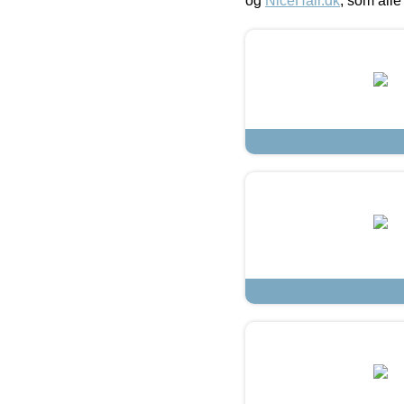
og
NiceHair.dk
, som alle 