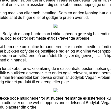
t favorabel, så bør det undertiden være et kendetegn på en fals
el af en lov, som assisterer dig som køber imod uoprigtige onlin
pping med kort eller mobilbetaling. Som en anden løsning bør d
fælde af at du higer efter at godtgøre prisen over tid.
n Bodylab e-shop burde man i virkeligheden gøre sig bekendt m
e, dog er det for det meste et tidskrævende arbejde.
 at bemærke om online forhandleren er e-mærket medlem, fordi 
ine butikken opfylder de opstillede regler, og at online webshopp
den om vilkårene på området. Det giver dig genvej til at få hjæ
med din handel.
lag for at køber er vaks omkring de mest centrale bestemmelser 
itik e-butikken anvender. Her er det også relevant, at man perm
s man fremadrettet kan bevise ordren af Bodylab Vegan Protei
 efter et produkt til en dreng eller pige.
række gode muligheder for at studere ret mange eksisterende ku
t du udforsker online webshoppens anmeldelser af Bodylab Vega
u placerer din ordre.