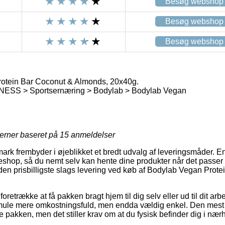
Besøg webshop
Besøg webshop
Besøg webshop
otein Bar Coconut & Almonds, 20x40g.
ESS > Sportsernæring > Bodylab > Bodylab Vegan
jerner baseret på
15
anmeldelser
ark frembyder i øjeblikket et bredt udvalg af leveringsmåder. En
eshop, så du nemt selv kan hente dine produkter når det passer d
 den prisbilligste slags levering ved køb af Bodylab Vegan Prot
trække at få pakken bragt hjem til dig selv eller ud til dit arb
 smule mere omkostningsfuld, men endda vældig enkel. Den mest
e pakken, men det stiller krav om at du fysisk befinder dig i nær