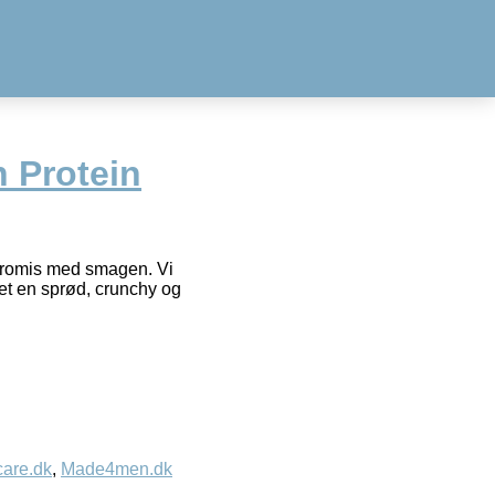
 Protein
ompromis med smagen. Vi
let en sprød, crunchy og
care.dk
,
Made4men.dk