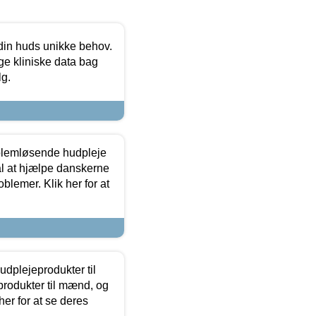
 din huds unikke behov.
ge kliniske data bag
lg.
oblemløsende hudpleje
ål at hjælpe danskerne
lemer. Klik her for at
dplejeprodukter til
produkter til mænd, og
her for at se deres