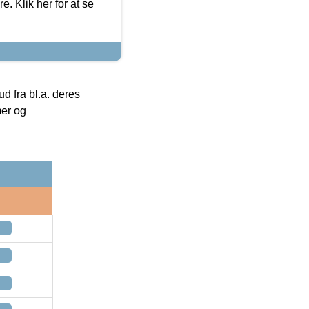
. Klik her for at se
 fra bl.a. deres
mer og