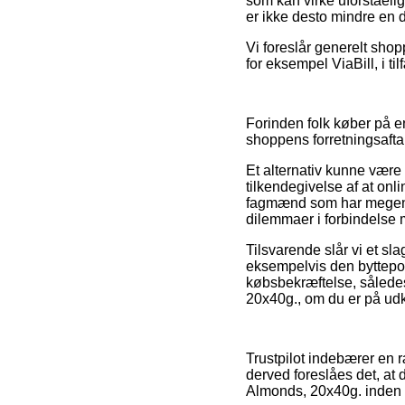
som kan virke uforståelig
er ikke desto mindre en d
Vi foreslår generelt sho
for eksempel ViaBill, i til
Forinden folk køber på e
shoppens forretningsaftal
Et alternativ kunne være
tilkendegivelse af at onl
fagmænd som har megen vi
dilemmaer i forbindelse 
Tilsvarende slår vi et s
eksempelvis den byttepol
købsbekræftelse, sålede
20x40g., om du er på udkig
Trustpilot indebærer en 
derved foreslåes det, a
Almonds, 20x40g. inden d