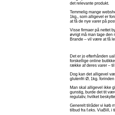
det relevante produkt.
Temmelig mange webshops
1kg., som alligevel er fo
at få de nye varer på po
Visse firmaer på nettet b
øvrigt må man tage den m
Brande – vil være at få le
Det er jo efterhånden ual
forskellige online butikk
række af deres varer – til
Dog kan det alligevel vær
glutenfri Ø, 1kg. forinden 
Man skal alligevel ikke g
gunstig, burde det tit væ
regulativ, hvilket beskyt
Generelt tilråder vi køb
tilbud fra f.eks. ViaBill, 