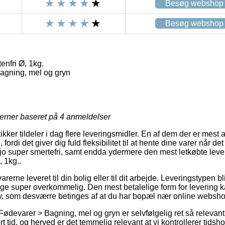
Besøg webshop
Besøg webshop
nfri Ø, 1kg.
agning, mel og gryn
jerner baseret på
4
anmeldelser
kker tildeler i dag flere leveringsmidler. En af dem der er mest 
ordi det giver dig fuld fleksibilitet til at hente dine varer når det
jo super smertefri, samt endda ydermere den mest letkøbte leve
 1kg..
rerne leveret til din bolig eller til dit arbejde. Leveringstypen bl
lige super overkommelig. Den mest betalelige form for levering 
lv, som desværre betinges af at du har bopæl nær online websh
Fødevarer > Bagning, mel og gryn er selvfølgelig ret så relevan
 tid, og herved er det temmelig relevant at vi kontrollerer tidshor