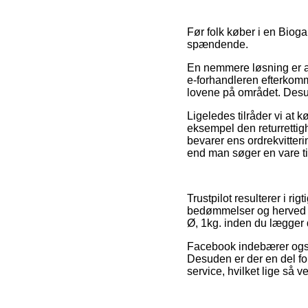
Før folk køber i en Bioga
spændende.
En nemmere løsning er at
e-forhandleren efterkomm
lovene på området. Desude
Ligeledes tilråder vi at
eksempel den returrettighe
bevarer ens ordrekvitter
end man søger en vare til
Trustpilot resulterer i r
bedømmelser og herved r
Ø, 1kg. inden du lægger d
Facebook indebærer også r
Desuden er der en del fo
service, hvilket lige så v