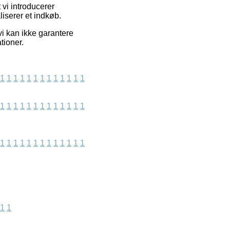
 vi introducerer
iserer et indkøb.
i kan ikke garantere
tioner.
1
1
1
1
1
1
1
1
1
1
1
1
1
1
1
1
1
1
1
1
1
1
1
1
1
1
1
1
1
1
1
1
1
1
1
1
1
1
1
1
1