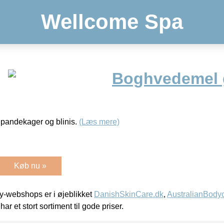
Wellcome Spa
Boghvedemel g
l pandekager og blinis.
(Læs mere)
Køb nu »
-webshops er i øjeblikket
DanishSkinCare.dk
,
AustralianBody
har et stort sortiment til gode priser.