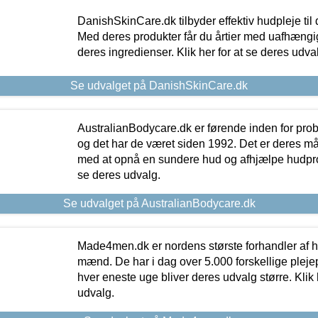
DanishSkinCare.dk tilbyder effektiv hudpleje til
Med deres produkter får du årtier med uafhængi
deres ingredienser. Klik her for at se deres udva
Se udvalget på DanishSkinCare.dk
AustralianBodycare.dk er førende inden for pr
og det har de været siden 1992. Det er deres m
med at opnå en sundere hud og afhjælpe hudprob
se deres udvalg.
Se udvalget på AustralianBodycare.dk
Made4men.dk er nordens største forhandler af hu
mænd. De har i dag over 5.000 forskellige pleje
hver eneste uge bliver deres udvalg større. Klik 
udvalg.