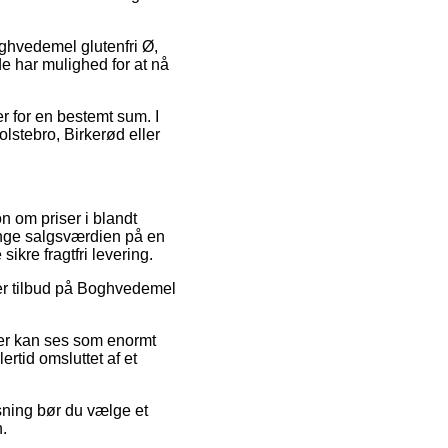
ghvedemel glutenfri Ø,
de har mulighed for at nå
er for en bestemt sum. I
lstebro, Birkerød eller
n om priser i blandt
tvinge salgsværdien på en
ikre fragtfri levering.
fter tilbud på Boghvedemel
.
 der kan ses som enormt
ertid omsluttet af et
sning bør du vælge et
n.