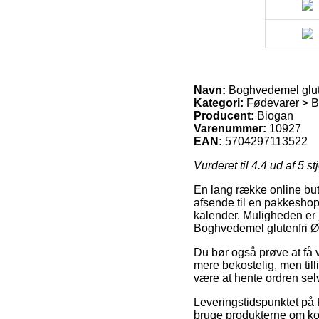
Navn:
Boghvedemel glute
Kategori:
Fødevarer > B
Producent:
Biogan
Varenummer:
10927
EAN:
5704297113522
Vurderet til
4.4
ud af 5 st
En lang række online buti
afsende til en pakkeshop, f
kalender. Muligheden er 
Boghvedemel glutenfri Ø,
Du bør også prøve at få va
mere bekostelig, men til
være at hente ordren se
Leveringstidspunktet på 
bruge produkterne om kort