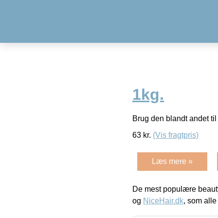
1kg.
Brug den blandt andet ti
63
kr.
(Vis fragtpris)
Læs mere »
De mest populære beauty
og
NiceHair.dk
, som alle 