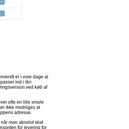
anvendt er i vore dage at
 passer ind i din
ringsversion ved køb af
iver ofte en lille smule
kan ikke modsiges at
oppens adresse.
t når man absolut skal
isonten for levering for