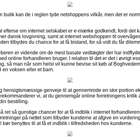
n butik kan de i reglen tyde netshoppens vilkår, men det er norm
 efterse om internet selskabet er e-mærke godkendt, fordi det 
er dansk lovgivning, samt at internet webshoppen tit overvåges 
n tilbydes du chance for at få bistand, for så vidt du får dile
 køberen er vidende om de mest basale vedtægter der har indflyde
d online forhandleren bruger. I relation til det er det i øvrigt es
ing, så man når som helst vil kunne bevise sit køb af Boghvedeme
 en voksen eller et barn.
igtig hensigtsmæssige genveje til at gennemrode en stor portion 
ekommanderer vi, at du gennemgår online forretningens kritik 
in bestilling.
et så gunstige chancer for at få indblik i internet forhandlere
rretninger på nettet som tilbyder kunderne at afgive en vurderi
el bør benyttes til at få et indblik i tilfredsheden hos kunderne.