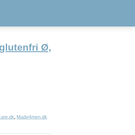
lutenfri Ø,
care.dk
,
Made4men.dk