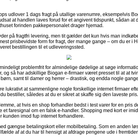
 udlover 1 dags fragt på utallige varenumre, eksempelvis Bo
rudsat at handlen laves forud for et angivent tidspunkt, sådan at 
sthuset forinden pakkepersonalet drager hjemad.
yder på fragtfri levering, men tit gælder det kun hvis man indkøb
est prisbevidste form for fragt, der mange gange – om du er i Ho
veret bestillingen til et udleveringssted.
mindeligt problemfrit for almindelige dødelige at søge informatio
er, og så har adskillige Biogan e-firmaer været presset til at at 
 børn, samt til damer og herrer – drastisk, og endda nogle gange s
e lukrativt at sammenligne nogle forskellige internet firmaer e
du bestiller, således at du er sikret at skaffe sig den laveste pris
lemme, at hvis en shop forhandler bedst i test varer for en pris
re et faresignal om en falsk e-handler. Shopping med kort er imidl
ter kunden imod fup internet forhandlere.
 med gængse betalingskort eller mobilbetaling. Som en anden lø
i tilfælde af at du har til hensigt at afdrage pengene ude i fremtide