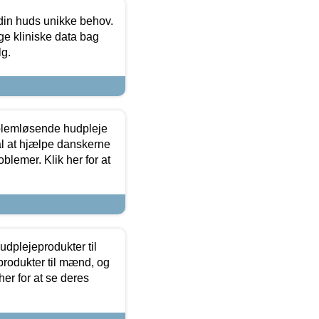
 din huds unikke behov.
ge kliniske data bag
lg.
oblemløsende hudpleje
ål at hjælpe danskerne
lemer. Klik her for at
dplejeprodukter til
produkter til mænd, og
her for at se deres