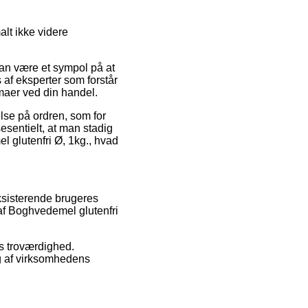
alt ikke videre
kan være et sympol på at
af eksperter som forstår
mmaer ved din handel.
lse på ordren, som for
sesentielt, at man stadig
l glutenfri Ø, 1kg., hvad
eksisterende brugeres
af Boghvedemel glutenfri
ns troværdighed.
ng af virksomhedens