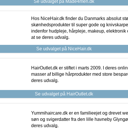
Se udvalget på Made4men.dk
Hos NiceHair.dk finder du Danmarks absolut stø
skønhedsprodukter til super gode og knivskarpe 
indenfor hudpleje, hårpleje, makeup, elektronik 
at se deres udvalg.
Se udvalget på NiceHair.dk
HairOutlet.dk er stiftet i marts 2009. I deres onl
masser af billige hårprodukter med store besparel
deres udvalg.
Se udvalget på HairOutlet.dk
Yummihaircare.dk er en familieejet og drevet we
søn og svigerdatter fra den lille havneby Glyngøre
deres udvalg.