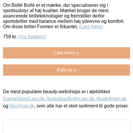
Om Bollé Bollé er et mærke, der specialiserer sig i
sportsudstyr af høj kvalitet. Mærket bruger de mest
avancerede brilleteknologier og fremstiller derfor
sportsbriller med balance mellem høj ydeevne og komfort.
Om disse briller Formen er firkantet,
(Læs mere)
759
kr.
(Vis fragtpris)
Læs mere »
Køb nu »
De mest populære beauty-webshops er i øjeblikket
DanishSkinCare.dk
,
AustralianBodycare.dk
,
Made4men.dk
og
NiceHair.dk
, som alle har et stort sortiment til gode priser.