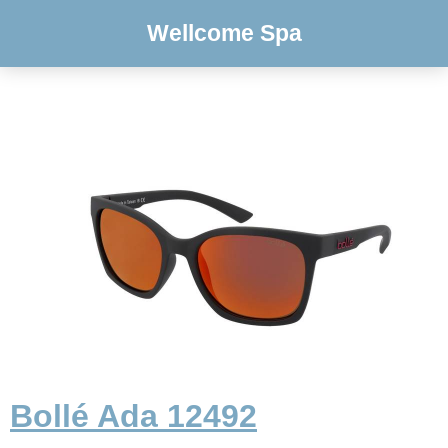
Wellcome Spa
Bollé Ada 12492