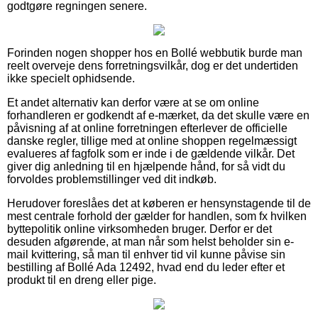
godtgøre regningen senere.
Forinden nogen shopper hos en Bollé webbutik burde man
reelt overveje dens forretningsvilkår, dog er det undertiden
ikke specielt ophidsende.
Et andet alternativ kan derfor være at se om online
forhandleren er godkendt af e-mærket, da det skulle være en
påvisning af at online forretningen efterlever de officielle
danske regler, tillige med at online shoppen regelmæssigt
evalueres af fagfolk som er inde i de gældende vilkår. Det
giver dig anledning til en hjælpende hånd, for så vidt du
forvoldes problemstillinger ved dit indkøb.
Herudover foreslåes det at køberen er hensynstagende til de
mest centrale forhold der gælder for handlen, som fx hvilken
byttepolitik online virksomheden bruger. Derfor er det
desuden afgørende, at man når som helst beholder sin e-
mail kvittering, så man til enhver tid vil kunne påvise sin
bestilling af Bollé Ada 12492, hvad end du leder efter et
produkt til en dreng eller pige.