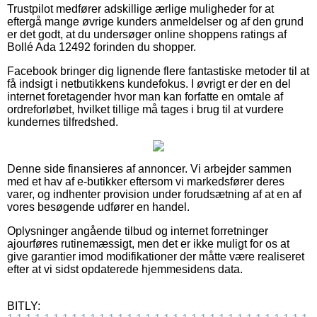
Trustpilot medfører adskillige ærlige muligheder for at
eftergå mange øvrige kunders anmeldelser og af den grund
er det godt, at du undersøger online shoppens ratings af
Bollé Ada 12492 forinden du shopper.
Facebook bringer dig lignende flere fantastiske metoder til at
få indsigt i netbutikkens kundefokus. I øvrigt er der en del
internet foretagender hvor man kan forfatte en omtale af
ordreforløbet, hvilket tillige må tages i brug til at vurdere
kundernes tilfredshed.
Denne side finansieres af annoncer. Vi arbejder sammen
med et hav af e-butikker eftersom vi markedsfører deres
varer, og indhenter provision under forudsætning af at en af
vores besøgende udfører en handel.
Oplysninger angående tilbud og internet forretninger
ajourføres rutinemæssigt, men det er ikke muligt for os at
give garantier imod modifikationer der måtte være realiseret
efter at vi sidst opdaterede hjemmesidens data.
BITLY: