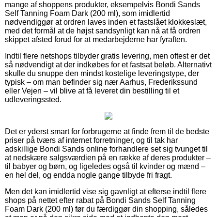
mange af shoppens produkter, eksempelvis Bondi Sands
Self Tanning Foam Dark (200 ml), som imidlertid
nødvendiggør at ordren laves inden et fastslået klokkeslæt,
med det formål at de højst sandsynligt kan nå at få ordren
skippet afsted forud for at medarbejderne har fyraften.
Indtil flere netshops tilbyder gratis levering, men oftest er det
så nødvendigt at der indkøbes for et fastsat beløb. Alternativt
skulle du snuppe den mindst kostelige leveringstype, der
typisk – om man befinder sig nær Aarhus, Frederikssund
eller Vejen – vil blive at få leveret din bestilling til et
udleveringssted.
Det er yderst smart for forbrugerne at finde frem til de bedste
priser på tværs af internet forretninger, og til tak har
adskillige Bondi Sands online forhandlere set sig tvunget til
at nedskære salgsværdien på en række af deres produkter –
til babyer og børn, og ligeledes også til kvinder og mænd –
en hel del, og endda nogle gange tilbyde fri fragt.
Men det kan imidlertid vise sig gavnligt at efterse indtil flere
shops på nettet efter rabat på Bondi Sands Self Tanning
Foam Dark (200 ml) før du færdiggør din shopping, således