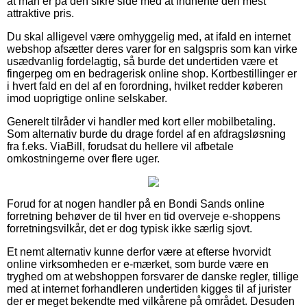
at man er på den sikre side med at indhente den mest
attraktive pris.
Du skal alligevel være omhyggelig med, at ifald en internet
webshop afsætter deres varer for en salgspris som kan virke
usædvanlig fordelagtig, så burde det undertiden være et
fingerpeg om en bedragerisk online shop. Kortbestillinger er
i hvert fald en del af en forordning, hvilket redder køberen
imod uoprigtige online selskaber.
Generelt tilråder vi handler med kort eller mobilbetaling.
Som alternativ burde du drage fordel af en afdragsløsning
fra f.eks. ViaBill, forudsat du hellere vil afbetale
omkostningerne over flere uger.
Forud for at nogen handler på en Bondi Sands online
forretning behøver de til hver en tid overveje e-shoppens
forretningsvilkår, det er dog typisk ikke særlig sjovt.
Et nemt alternativ kunne derfor være at efterse hvorvidt
online virksomheden er e-mærket, som burde være en
tryghed om at webshoppen forsvarer de danske regler, tillige
med at internet forhandleren undertiden kigges til af jurister
der er meget bekendte med vilkårene på området. Desuden