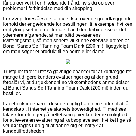
får du genvej til en hjælpende hånd, hvis du oplever
problemer i forbindelse med din shopping.
For øvrigt foreslåes det at du er klar over de grundlæggende
forhold der er gældende for bestillingen, til eksempel hvilken
ombytningsret internet firmaet har. I den forbindelse er det
ydermere afgørende, at man altid bevarer ens
kvitteringsmail, så man senere vil kunne eftervise ordren af
Bondi Sands Self Tanning Foam Dark (200 ml), ligegyldigt
om man søger et produkt til en herre eller dame.
Trustpilot fører til ret så gavnlige chancer for at kortlægge ret
mange tidligere kunders evalueringer og af den grund
foreslår vi, at du tjekker online virksomhedens anmeldelser
af Bondi Sands Self Tanning Foam Dark (200 ml) inden du
bestiller.
Facebook indebærer desuden rigtig habile metoder til at få
kendskab til internet selskabets troværdighed. Tilmed ses
faktisk forretninger på nettet som giver kunderne mulighed
for at levere en evaluering af købsoplevelsen, hvilket lige så
vel bør tages i brug til at danne dig et indtryk af
kundetilfredsheden.