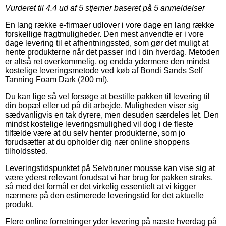
Vurderet til
4.4
ud af 5 stjerner baseret på
5
anmeldelser
En lang række e-firmaer udlover i vore dage en lang række
forskellige fragtmuligheder. Den mest anvendte er i vore
dage levering til et afhentningssted, som gør det muligt at
hente produkterne når det passer ind i din hverdag. Metoden
er altså ret overkommelig, og endda ydermere den mindst
kostelige leveringsmetode ved køb af Bondi Sands Self
Tanning Foam Dark (200 ml).
Du kan lige så vel forsøge at bestille pakken til levering til
din bopæl eller ud på dit arbejde. Muligheden viser sig
sædvanligvis en tak dyrere, men desuden særdeles let. Den
mindst kostelige leveringsmulighed vil dog i de fleste
tilfælde være at du selv henter produkterne, som jo
forudsætter at du opholder dig nær online shoppens
tilholdssted.
Leveringstidspunktet på Selvbruner mousse kan vise sig at
være yderst relevant forudsat vi har brug for pakken straks,
så med det formål er det virkelig essentielt at vi kigger
nærmere på den estimerede leveringstid for det aktuelle
produkt.
Flere online forretninger yder levering på næste hverdag på