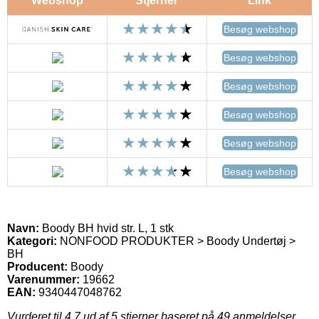
Webshop
Stjerner
Link
Besøg webshop
Besøg webshop
Besøg webshop
Besøg webshop
Besøg webshop
Besøg webshop
Navn:
Boody BH hvid str. L, 1 stk
Kategori:
NONFOOD PRODUKTER > Boody Undertøj >
BH
Producent:
Boody
Varenummer:
19662
EAN:
9340447048762
Vurderet til
4.7
ud af 5 stjerner baseret på
49
anmeldelser