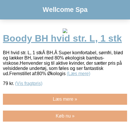
Wellcome Spa
Boody BH hvid str. L, 1 stk
BH hvid str. L, 1 stkÂ BH.Â Super komfortabel, sømfri, blød
og lækker BH, lavet med 80% økologisk bambus-
viskose.Henvender sig til aktive kvinder, der sætter pris på
velsiddende undertøj, som føles og ser fantastisk
ud.Fremstillet af:80% Økologis
(Læs mere)
79
kr.
(Vis fragtpris)
Læs mere »
Køb nu »