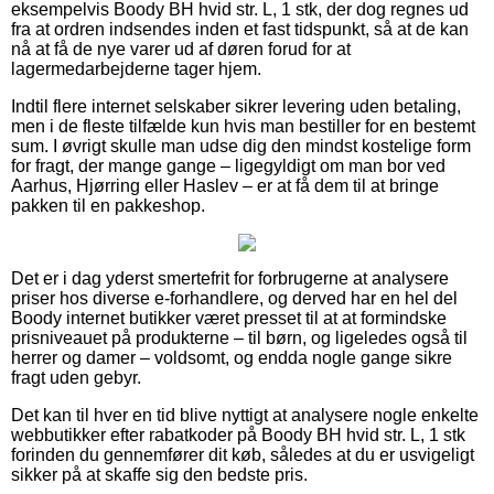
eksempelvis Boody BH hvid str. L, 1 stk, der dog regnes ud
fra at ordren indsendes inden et fast tidspunkt, så at de kan
nå at få de nye varer ud af døren forud for at
lagermedarbejderne tager hjem.
Indtil flere internet selskaber sikrer levering uden betaling,
men i de fleste tilfælde kun hvis man bestiller for en bestemt
sum. I øvrigt skulle man udse dig den mindst kostelige form
for fragt, der mange gange – ligegyldigt om man bor ved
Aarhus, Hjørring eller Haslev – er at få dem til at bringe
pakken til en pakkeshop.
Det er i dag yderst smertefrit for forbrugerne at analysere
priser hos diverse e-forhandlere, og derved har en hel del
Boody internet butikker været presset til at at formindske
prisniveauet på produkterne – til børn, og ligeledes også til
herrer og damer – voldsomt, og endda nogle gange sikre
fragt uden gebyr.
Det kan til hver en tid blive nyttigt at analysere nogle enkelte
webbutikker efter rabatkoder på Boody BH hvid str. L, 1 stk
forinden du gennemfører dit køb, således at du er usvigeligt
sikker på at skaffe sig den bedste pris.