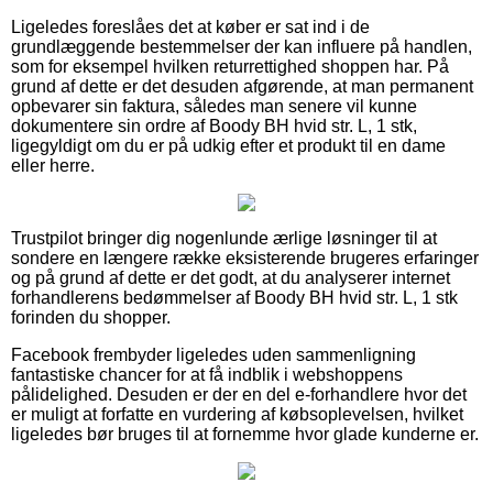
Ligeledes foreslåes det at køber er sat ind i de
grundlæggende bestemmelser der kan influere på handlen,
som for eksempel hvilken returrettighed shoppen har. På
grund af dette er det desuden afgørende, at man permanent
opbevarer sin faktura, således man senere vil kunne
dokumentere sin ordre af Boody BH hvid str. L, 1 stk,
ligegyldigt om du er på udkig efter et produkt til en dame
eller herre.
Trustpilot bringer dig nogenlunde ærlige løsninger til at
sondere en længere række eksisterende brugeres erfaringer
og på grund af dette er det godt, at du analyserer internet
forhandlerens bedømmelser af Boody BH hvid str. L, 1 stk
forinden du shopper.
Facebook frembyder ligeledes uden sammenligning
fantastiske chancer for at få indblik i webshoppens
pålidelighed. Desuden er der en del e-forhandlere hvor det
er muligt at forfatte en vurdering af købsoplevelsen, hvilket
ligeledes bør bruges til at fornemme hvor glade kunderne er.