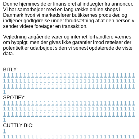
Denne hjemmeside er finansieret af indtægter fra annoncer.
Vi har samarbejder med en lang række online shops i
Danmark hvori vi markedsfører butikkernes produkter, og
indtjener godtgørelse under forudsætning af at den person vi
sender videre foretager en transaktion.
Vejledning angående varer og internet forhandlere værnes
om hyppigt, men der gives ikke garantier imod rettelser der
potentielt er udarbejdet siden vi senest opdaterede de viste
data.
BITLY:
1
1
1
1
1
1
1
1
1
1
1
1
1
1
1
1
1
1
1
1
1
1
1
1
1
1
1
1
1
1
1
1
1
1
1
1
1
1
1
1
1
1
1
1
1
1
1
1
1
1
1
1
1
1
1
1
1
1
1
1
1
1
1
1
1
1
1
1
1
1
1
1
1
1
1
1
1
1
1
1
1
1
1
1
1
1
1
1
1
1
1
1
1
1
1
1
1
1
1
1
SPOTIFY:
1
1
1
1
1
1
1
1
1
1
1
1
1
1
1
1
1
1
1
1
1
1
1
1
1
1
1
1
1
1
1
1
1
1
1
1
1
1
1
1
1
1
1
1
1
1
1
1
1
1
1
1
1
1
1
1
1
1
1
1
1
1
1
1
1
1
1
1
1
1
1
1
1
1
1
1
1
1
1
1
1
1
1
1
1
1
1
1
1
1
1
1
1
1
1
1
1
1
1
1
CUTTLY BIO:
1
1
1
1
1
1
1
1
1
1
1
1
1
1
1
1
1
1
1
1
1
1
1
1
1
1
1
1
1
1
1
1
1
1