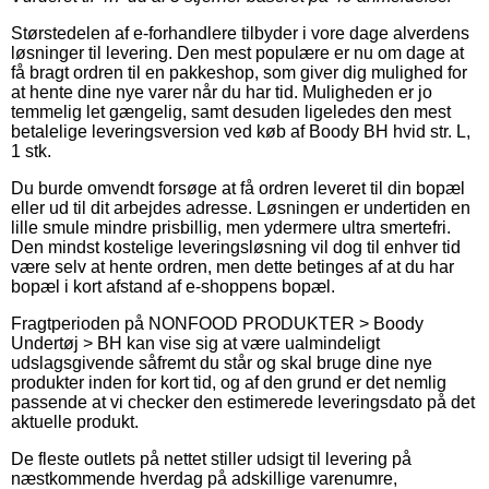
Størstedelen af e-forhandlere tilbyder i vore dage alverdens
løsninger til levering. Den mest populære er nu om dage at
få bragt ordren til en pakkeshop, som giver dig mulighed for
at hente dine nye varer når du har tid. Muligheden er jo
temmelig let gængelig, samt desuden ligeledes den mest
betalelige leveringsversion ved køb af Boody BH hvid str. L,
1 stk.
Du burde omvendt forsøge at få ordren leveret til din bopæl
eller ud til dit arbejdes adresse. Løsningen er undertiden en
lille smule mindre prisbillig, men ydermere ultra smertefri.
Den mindst kostelige leveringsløsning vil dog til enhver tid
være selv at hente ordren, men dette betinges af at du har
bopæl i kort afstand af e-shoppens bopæl.
Fragtperioden på NONFOOD PRODUKTER > Boody
Undertøj > BH kan vise sig at være ualmindeligt
udslagsgivende såfremt du står og skal bruge dine nye
produkter inden for kort tid, og af den grund er det nemlig
passende at vi checker den estimerede leveringsdato på det
aktuelle produkt.
De fleste outlets på nettet stiller udsigt til levering på
næstkommende hverdag på adskillige varenumre,