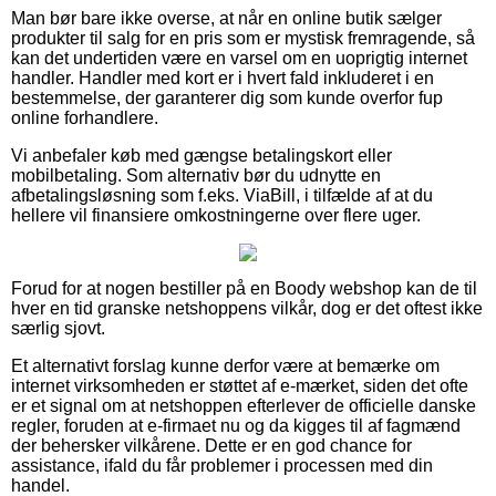
Man bør bare ikke overse, at når en online butik sælger
produkter til salg for en pris som er mystisk fremragende, så
kan det undertiden være en varsel om en uoprigtig internet
handler. Handler med kort er i hvert fald inkluderet i en
bestemmelse, der garanterer dig som kunde overfor fup
online forhandlere.
Vi anbefaler køb med gængse betalingskort eller
mobilbetaling. Som alternativ bør du udnytte en
afbetalingsløsning som f.eks. ViaBill, i tilfælde af at du
hellere vil finansiere omkostningerne over flere uger.
Forud for at nogen bestiller på en Boody webshop kan de til
hver en tid granske netshoppens vilkår, dog er det oftest ikke
særlig sjovt.
Et alternativt forslag kunne derfor være at bemærke om
internet virksomheden er støttet af e-mærket, siden det ofte
er et signal om at netshoppen efterlever de officielle danske
regler, foruden at e-firmaet nu og da kigges til af fagmænd
der behersker vilkårene. Dette er en god chance for
assistance, ifald du får problemer i processen med din
handel.