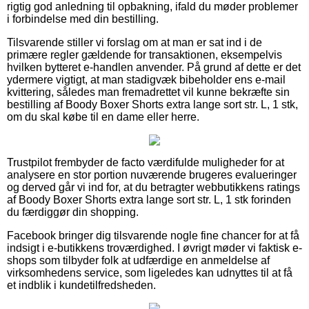
rigtig god anledning til opbakning, ifald du møder problemer
i forbindelse med din bestilling.
Tilsvarende stiller vi forslag om at man er sat ind i de
primære regler gældende for transaktionen, eksempelvis
hvilken bytteret e-handlen anvender. På grund af dette er det
ydermere vigtigt, at man stadigvæk bibeholder ens e-mail
kvittering, således man fremadrettet vil kunne bekræfte sin
bestilling af Boody Boxer Shorts extra lange sort str. L, 1 stk,
om du skal købe til en dame eller herre.
Trustpilot frembyder de facto værdifulde muligheder for at
analysere en stor portion nuværende brugeres evalueringer
og derved går vi ind for, at du betragter webbutikkens ratings
af Boody Boxer Shorts extra lange sort str. L, 1 stk forinden
du færdiggør din shopping.
Facebook bringer dig tilsvarende nogle fine chancer for at få
indsigt i e-butikkens troværdighed. I øvrigt møder vi faktisk e-
shops som tilbyder folk at udfærdige en anmeldelse af
virksomhedens service, som ligeledes kan udnyttes til at få
et indblik i kundetilfredsheden.