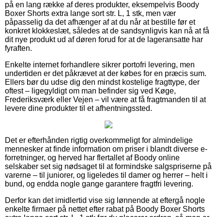
på en lang række af deres produkter, eksempelvis Boody
Boxer Shorts extra lange sort str. L, 1 stk, men vær
påpasselig da det afhænger af at du når at bestille før et
konkret klokkeslæt, således at de sandsynligvis kan nå at få
dit nye produkt ud af døren forud for at de lageransatte har
fyraften.
Enkelte internet forhandlere sikrer portofri levering, men
undertiden er det påkrævet at der købes for en præcis sum.
Ellers bør du udse dig den mindst kostelige fragttype, der
oftest – ligegyldigt om man befinder sig ved Køge,
Frederiksværk eller Vejen – vil være at få fragtmanden til at
levere dine produkter til et afhentningssted.
Det er efterhånden rigtig overkommeligt for almindelige
mennesker at finde information om priser i blandt diverse e-
forretninger, og herved har flertallet af Boody online
selskaber set sig nødsaget til at formindske salgspriserne på
varerne – til juniorer, og ligeledes til damer og herrer – helt i
bund, og endda nogle gange garantere fragtfri levering.
Derfor kan det imidlertid vise sig lønnende at eftergå nogle
enkelte firmaer på nettet efter rabat på Boody Boxer Shorts