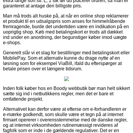
extra lange sort str. L, 1 stk før du placerer ordren, så man er
garanteret at antage den billigste pris.
Man må trods alt huske på, at når en online shop reklamerer
et produkt til en udsalgspris som anses for himmelråbende
fremragende, burde det undertiden være en indikation på en
uoprigtig shop. Køb med betalingskort er trods alt dækket
ind under en anordning, der begunstiger køber imod uægte
e-shops.
Generelt slår vi et slag for bestillinger med betalingskort eller
MobilePay. Som et alternativ kunne du drage nytte af en
løsning som for eksempel ViaBill, ifald du efterspørger at
betale prisen over et længere tidsrum.
Inden folk køber hos en Boody webbutik bør man helt sikkert
sætte sig ind i netbutikkens regler, men det er bare et
omfattende projekt.
Alternativet kan derfor være at efterse om e-forhandleren er
e-mærke godkendt, som skulle være et tegn på at internet
firmaet opererer i overensstemmelse med de danske regler,
og at internet virksomheden rutinemæssigt revideres af
fagfolk som er inde i de gældende regulativer. Det er en