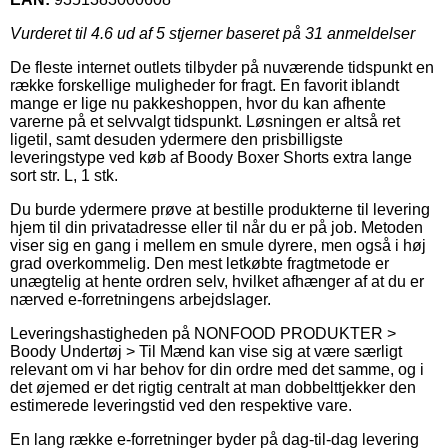
Vurderet til
4.6
ud af 5 stjerner baseret på
31
anmeldelser
De fleste internet outlets tilbyder på nuværende tidspunkt en
række forskellige muligheder for fragt. En favorit iblandt
mange er lige nu pakkeshoppen, hvor du kan afhente
varerne på et selvvalgt tidspunkt. Løsningen er altså ret
ligetil, samt desuden ydermere den prisbilligste
leveringstype ved køb af Boody Boxer Shorts extra lange
sort str. L, 1 stk.
Du burde ydermere prøve at bestille produkterne til levering
hjem til din privatadresse eller til når du er på job. Metoden
viser sig en gang i mellem en smule dyrere, men også i høj
grad overkommelig. Den mest letkøbte fragtmetode er
unægtelig at hente ordren selv, hvilket afhænger af at du er
nærved e-forretningens arbejdslager.
Leveringshastigheden på NONFOOD PRODUKTER >
Boody Undertøj > Til Mænd kan vise sig at være særligt
relevant om vi har behov for din ordre med det samme, og i
det øjemed er det rigtig centralt at man dobbelttjekker den
estimerede leveringstid ved den respektive vare.
En lang række e-forretninger byder på dag-til-dag levering