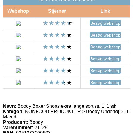
Webshop
Stjerner
Link
Besøg webshop
Besøg webshop
Besøg webshop
Besøg webshop
Besøg webshop
Besøg webshop
Navn:
Boody Boxer Shorts extra lange sort str. L, 1 stk
Kategori:
NONFOOD PRODUKTER > Boody Undertøj > Til
Mænd
Producent:
Boody
Varenummer:
21128
EAN:
9351383000608