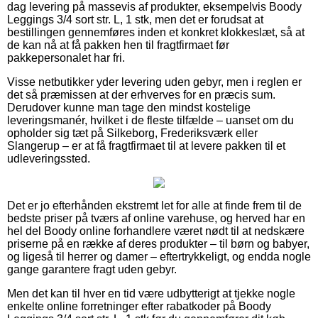
dag levering på massevis af produkter, eksempelvis Boody
Leggings 3/4 sort str. L, 1 stk, men det er forudsat at
bestillingen gennemføres inden et konkret klokkeslæt, så at
de kan nå at få pakken hen til fragtfirmaet før
pakkepersonalet har fri.
Visse netbutikker yder levering uden gebyr, men i reglen er
det så præmissen at der erhverves for en præcis sum.
Derudover kunne man tage den mindst kostelige
leveringsmanér, hvilket i de fleste tilfælde – uanset om du
opholder sig tæt på Silkeborg, Frederiksværk eller
Slangerup – er at få fragtfirmaet til at levere pakken til et
udleveringssted.
Det er jo efterhånden ekstremt let for alle at finde frem til de
bedste priser på tværs af online varehuse, og herved har en
hel del Boody online forhandlere været nødt til at nedskære
priserne på en række af deres produkter – til børn og babyer,
og ligeså til herrer og damer – eftertrykkeligt, og endda nogle
gange garantere fragt uden gebyr.
Men det kan til hver en tid være udbytterigt at tjekke nogle
enkelte online forretninger efter rabatkoder på Boody