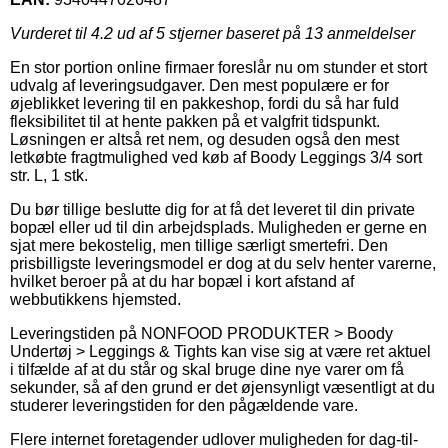
Vurderet til
4.2
ud af 5 stjerner baseret på
13
anmeldelser
En stor portion online firmaer foreslår nu om stunder et stort
udvalg af leveringsudgaver. Den mest populære er for
øjeblikket levering til en pakkeshop, fordi du så har fuld
fleksibilitet til at hente pakken på et valgfrit tidspunkt.
Løsningen er altså ret nem, og desuden også den mest
letkøbte fragtmulighed ved køb af Boody Leggings 3/4 sort
str. L, 1 stk.
Du bør tillige beslutte dig for at få det leveret til din private
bopæl eller ud til din arbejdsplads. Muligheden er gerne en
sjat mere bekostelig, men tillige særligt smertefri. Den
prisbilligste leveringsmodel er dog at du selv henter varerne,
hvilket beroer på at du har bopæl i kort afstand af
webbutikkens hjemsted.
Leveringstiden på NONFOOD PRODUKTER > Boody
Undertøj > Leggings & Tights kan vise sig at være ret aktuel
i tilfælde af at du står og skal bruge dine nye varer om få
sekunder, så af den grund er det øjensynligt væsentligt at du
studerer leveringstiden for den pågældende vare.
Flere internet foretagender udlover muligheden for dag-til-