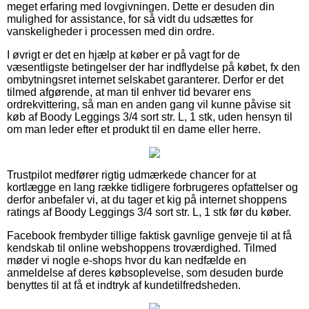
meget erfaring med lovgivningen. Dette er desuden din
mulighed for assistance, for så vidt du udsættes for
vanskeligheder i processen med din ordre.
I øvrigt er det en hjælp at køber er på vagt for de
væsentligste betingelser der har indflydelse på købet, fx den
ombytningsret internet selskabet garanterer. Derfor er det
tilmed afgørende, at man til enhver tid bevarer ens
ordrekvittering, så man en anden gang vil kunne påvise sit
køb af Boody Leggings 3/4 sort str. L, 1 stk, uden hensyn til
om man leder efter et produkt til en dame eller herre.
Trustpilot medfører rigtig udmærkede chancer for at
kortlægge en lang række tidligere forbrugeres opfattelser og
derfor anbefaler vi, at du tager et kig på internet shoppens
ratings af Boody Leggings 3/4 sort str. L, 1 stk før du køber.
Facebook frembyder tillige faktisk gavnlige genveje til at få
kendskab til online webshoppens troværdighed. Tilmed
møder vi nogle e-shops hvor du kan nedfælde en
anmeldelse af deres købsoplevelse, som desuden burde
benyttes til at få et indtryk af kundetilfredsheden.