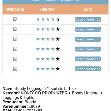
Webshop
Stjerner
Link
Besøg webshop
Besøg webshop
Besøg webshop
Besøg webshop
Besøg webshop
Besøg webshop
Navn:
Boody Leggings 3/4 sort str. L, 1 stk
Kategori:
NONFOOD PRODUKTER > Boody Undertøj >
Leggings & Tights
Producent:
Boody
Varenummer:
19679
EAN:
9340447026487