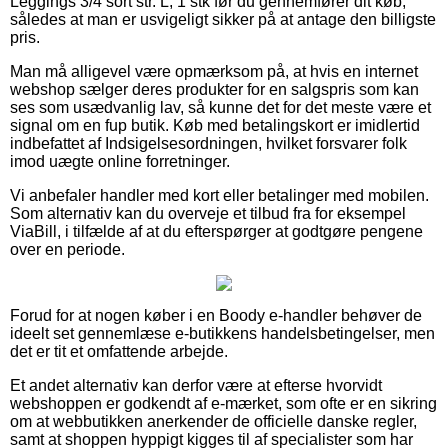
Leggings 3/4 sort str. L, 1 stk før du gennemfører dit køb,
således at man er usvigeligt sikker på at antage den billigste
pris.
Man må alligevel være opmærksom på, at hvis en internet
webshop sælger deres produkter for en salgspris som kan
ses som usædvanlig lav, så kunne det for det meste være et
signal om en fup butik. Køb med betalingskort er imidlertid
indbefattet af Indsigelsesordningen, hvilket forsvarer folk
imod uægte online forretninger.
Vi anbefaler handler med kort eller betalinger med mobilen.
Som alternativ kan du overveje et tilbud fra for eksempel
ViaBill, i tilfælde af at du efterspørger at godtgøre pengene
over en periode.
Forud for at nogen køber i en Boody e-handler behøver de
ideelt set gennemlæse e-butikkens handelsbetingelser, men
det er tit et omfattende arbejde.
Et andet alternativ kan derfor være at efterse hvorvidt
webshoppen er godkendt af e-mærket, som ofte er en sikring
om at webbutikken anerkender de officielle danske regler,
samt at shoppen hyppigt kigges til af specialister som har