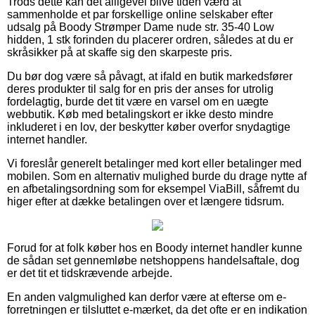
Trods dette kan det alligevel blive tiden værd at
sammenholde et par forskellige online selskaber efter
udsalg på Boody Strømper Dame nude str. 35-40 Low
hidden, 1 stk forinden du placerer ordren, således at du er
skråsikker på at skaffe sig den skarpeste pris.
Du bør dog være så påvagt, at ifald en butik markedsfører
deres produkter til salg for en pris der anses for utrolig
fordelagtig, burde det tit være en varsel om en uægte
webbutik. Køb med betalingskort er ikke desto mindre
inkluderet i en lov, der beskytter køber overfor snydagtige
internet handler.
Vi foreslår generelt betalinger med kort eller betalinger med
mobilen. Som en alternativ mulighed burde du drage nytte af
en afbetalingsordning som for eksempel ViaBill, såfremt du
higer efter at dække betalingen over et længere tidsrum.
Forud for at folk køber hos en Boody internet handler kunne
de sådan set gennemløbe netshoppens handelsaftale, dog
er det tit et tidskrævende arbejde.
En anden valgmulighed kan derfor være at efterse om e-
forretningen er tilsluttet e-mærket, da det ofte er en indikation