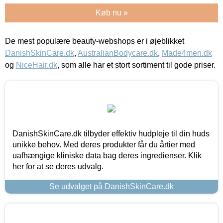
Køb nu »
De mest populære beauty-webshops er i øjeblikket
DanishSkinCare.dk
,
AustralianBodycare.dk
,
Made4men.dk
og
NiceHair.dk
, som alle har et stort sortiment til gode priser.
DanishSkinCare.dk tilbyder effektiv hudpleje til din huds
unikke behov. Med deres produkter får du årtier med
uafhængige kliniske data bag deres ingredienser. Klik
her for at se deres udvalg.
Se udvalget på DanishSkinCare.dk