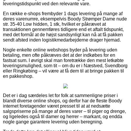
leveringstidspunkt ved den relevante vare.
En række e-shops frembyder 1 dags levering på mange af
deres varenumre, eksempelvis Boody Strømper Dame nude
str. 35-40 Low hidden, 1 stk, hvilket er påkrævet at
transaktionen gennemføres tidligere end et aftalt tidspunkt,
med det formål at de højst sandsynligt kan nå at få pakken
sendt afsted inden logistikmedarbejderne drager hjemad.
Nogle enkelte online webshops byder på levering uden
betaling, men ofte påkræves det at der indkøbes for en
fastsat sum. I øvrigt skal man foretrække den mest letkøbte
leveringsmulighed, som tit – om du er i Næstved, Svendborg
eller Ringkøbing – vil være at få dem til at bringe pakken til
en pakkeshop.
Det er i dag særdeles let for folk at sammenligne priser i
blandt diverse online shops, og derfor har de fleste Boody
internet foretagender været presset til at at nedsætte
salgspriserne på mange af deres varer – til piger og drenge,
og ligeledes også til damer og herrer – markant, og endda
nogle gange garantere levering uden beregning.