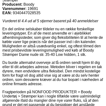
Strømper
Producent:
Boody
Varenummer:
19691
EAN:
9340447028535
Vurderet til
4.4
ud af 5 stjerner baseret på
40
anmeldelser
En del online selskaber tildeler nu en række forskellige
leveringstyper. En af de mest anvendte er i øjeblikket
afhentningssteder, som giver dig fleksibiliteten til at hente de
købte varer lige præcis når det passer ind i din kalender.
Muligheden er altså usædvanlig enkel, og oftest tilmed den
mest prisbevidste leveringsmulighed ved køb af Boody
Strømper Dame nude str. 35-40 Low hidden, 1 stk.
Du burde alternativt overveje at få ordren sendt hjem til dig
eller til dit arbejdes adresse. Metoden bliver i regelen en tak
dyrere, men endvidere ultra fleksibel. Den mindst kostelige
form for fragt vil dog altid vise sig at være at du selv henter
ordren, som desværre kræver at du har bopæl i nærheden af
online firmaets adresse.
Fragtperioden på NONFOOD PRODUKTER > Boody
Undertøj > Strømper kan i nogle tilfælde være ualmindeligt
afgørende ifald du mangler dine nye varer fluks, så af den
grund er det ret passende at du besigtiger det anslåede