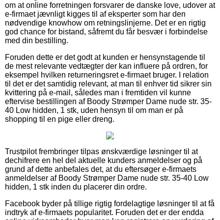
om at online forretningen forsvarer de danske love, udover at
e-firmaet jævnligt kigges til af eksperter som har den
nødvendige knowhow om retningslinjerne. Det er en rigtig
god chance for bistand, såfremt du får besvær i forbindelse
med din bestilling.
Foruden dette er det godt at kunden er hensynstagende til
de mest relevante vedtægter der kan influere på ordren, for
eksempel hvilken returneringsret e-firmaet bruger. I relation
til det er det samtidig relevant, at man til enhver tid sikrer sin
kvittering på e-mail, således man i fremtiden vil kunne
eftervise bestillingen af Boody Strømper Dame nude str. 35-
40 Low hidden, 1 stk, uden hensyn til om man er på
shopping til en pige eller dreng.
Trustpilot frembringer tilpas ønskværdige løsninger til at
dechifrere en hel del aktuelle kunders anmeldelser og på
grund af dette anbefales det, at du eftersøger e-firmaets
anmeldelser af Boody Strømper Dame nude str. 35-40 Low
hidden, 1 stk inden du placerer din ordre.
Facebook byder på tillige rigtig fordelagtige løsninger til at få
indtryk af e-firmaets popularitet. Foruden det er der endda