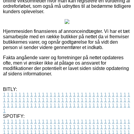
online virksomheder hvor man kan registrere en vurdering af
ordreforløbet, som også må udnyttes til at bedømme tidligere
kunders oplevelser.
Hjemmesiden finansieres af annonceindtægter. Vi har et tæt
samarbejde med en række butikker på nettet da vi fremviser
butikkernes varer, og opnår godtgørelse for så vidt den
person vi sender videre gennemfører et indkøb.
Fakta angående varer og forretninger på nettet opdateres
ofte, men vi ønsker ikke at påtage os ansvaret for
modifikationer der potentielt er lavet siden sidste opdatering
af sidens informationer.
BITLY:
1
1
1
1
1
1
1
1
1
1
1
1
1
1
1
1
1
1
1
1
1
1
1
1
1
1
1
1
1
1
1
1
1
1
1
1
1
1
1
1
1
1
1
1
1
1
1
1
1
1
1
1
1
1
1
1
1
1
1
1
1
1
1
1
1
1
1
1
1
1
1
1
1
1
1
1
1
1
1
1
1
1
1
1
1
1
1
1
1
1
1
1
1
1
1
1
1
1
1
1
SPOTIFY:
1
1
1
1
1
1
1
1
1
1
1
1
1
1
1
1
1
1
1
1
1
1
1
1
1
1
1
1
1
1
1
1
1
1
1
1
1
1
1
1
1
1
1
1
1
1
1
1
1
1
1
1
1
1
1
1
1
1
1
1
1
1
1
1
1
1
1
1
1
1
1
1
1
1
1
1
1
1
1
1
1
1
1
1
1
1
1
1
1
1
1
1
1
1
1
1
1
1
1