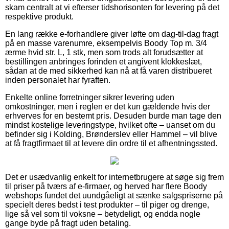
skam centralt at vi efterser tidshorisonten for levering på det
respektive produkt.
En lang række e-forhandlere giver løfte om dag-til-dag fragt
på en masse varenumre, eksempelvis Boody Top m. 3/4
ærme hvid str. L, 1 stk, men som trods alt forudsætter at
bestillingen anbringes forinden et angivent klokkeslæt,
sådan at de med sikkerhed kan nå at få varen distribueret
inden personalet har fyraften.
Enkelte online forretninger sikrer levering uden
omkostninger, men i reglen er det kun gældende hvis der
erhverves for en bestemt pris. Desuden burde man tage den
mindst kostelige leveringstype, hvilket ofte – uanset om du
befinder sig i Kolding, Brønderslev eller Hammel – vil blive
at få fragtfirmaet til at levere din ordre til et afhentningssted.
Det er usædvanlig enkelt for internetbrugere at søge sig frem
til priser på tværs af e-firmaer, og herved har flere Boody
webshops fundet det uundgåeligt at sænke salgspriserne på
specielt deres bedst i test produkter – til piger og drenge,
lige så vel som til voksne – betydeligt, og endda nogle
gange byde på fragt uden betaling.