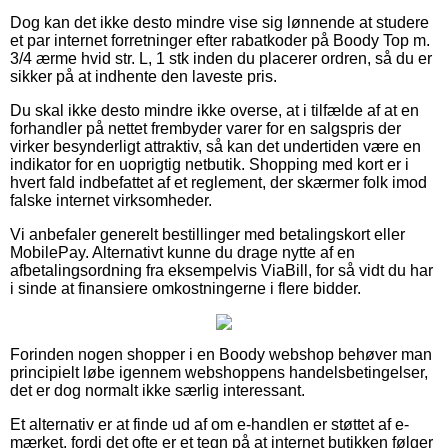
Dog kan det ikke desto mindre vise sig lønnende at studere
et par internet forretninger efter rabatkoder på Boody Top m.
3/4 ærme hvid str. L, 1 stk inden du placerer ordren, så du er
sikker på at indhente den laveste pris.
Du skal ikke desto mindre ikke overse, at i tilfælde af at en
forhandler på nettet frembyder varer for en salgspris der
virker besynderligt attraktiv, så kan det undertiden være en
indikator for en uoprigtig netbutik. Shopping med kort er i
hvert fald indbefattet af et reglement, der skærmer folk imod
falske internet virksomheder.
Vi anbefaler generelt bestillinger med betalingskort eller
MobilePay. Alternativt kunne du drage nytte af en
afbetalingsordning fra eksempelvis ViaBill, for så vidt du har
i sinde at finansiere omkostningerne i flere bidder.
Forinden nogen shopper i en Boody webshop behøver man
principielt løbe igennem webshoppens handelsbetingelser,
det er dog normalt ikke særlig interessant.
Et alternativ er at finde ud af om e-handlen er støttet af e-
mærket, fordi det ofte er et tegn på at internet butikken følger