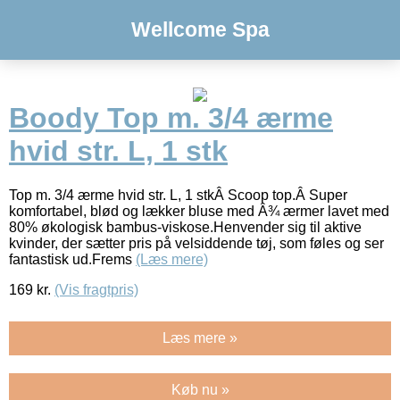
Wellcome Spa
Boody Top m. 3/4 ærme
hvid str. L, 1 stk
Top m. 3/4 ærme hvid str. L, 1 stkÂ Scoop top.Â Super
komfortabel, blød og lækker bluse med Â¾ ærmer lavet med
80% økologisk bambus-viskose.Henvender sig til aktive
kvinder, der sætter pris på velsiddende tøj, som føles og ser
fantastisk ud.Frems
(Læs mere)
169
kr.
(Vis fragtpris)
Læs mere »
Køb nu »