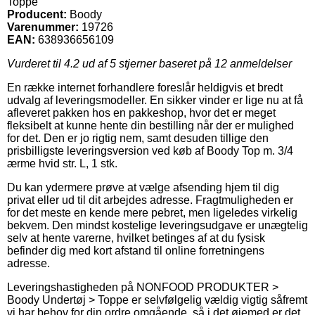
Toppe
Producent:
Boody
Varenummer:
19726
EAN:
638936656109
Vurderet til
4.2
ud af 5 stjerner baseret på
12
anmeldelser
En række internet forhandlere foreslår heldigvis et bredt
udvalg af leveringsmodeller. En sikker vinder er lige nu at få
afleveret pakken hos en pakkeshop, hvor det er meget
fleksibelt at kunne hente din bestilling når der er mulighed
for det. Den er jo rigtig nem, samt desuden tillige den
prisbilligste leveringsversion ved køb af Boody Top m. 3/4
ærme hvid str. L, 1 stk.
Du kan ydermere prøve at vælge afsending hjem til dig
privat eller ud til dit arbejdes adresse. Fragtmuligheden er
for det meste en kende mere pebret, men ligeledes virkelig
bekvem. Den mindst kostelige leveringsudgave er unægtelig
selv at hente varerne, hvilket betinges af at du fysisk
befinder dig med kort afstand til online forretningens
adresse.
Leveringshastigheden på NONFOOD PRODUKTER >
Boody Undertøj > Toppe er selvfølgelig vældig vigtig såfremt
vi har behov for din ordre omgående, så i det øjemed er det