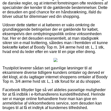
de danske regler, og at internet forretningen ofte revideres af
specialister der kender til de gældende bestemmelser. Dette
er desuden en god chance for en håndsrækning, ifald du
bliver udsat for dilemmaer ved din shopping.
Udover dette støtter vi at køberen er vaks omkring de
grundlæggende betingelser der er gældende for købet,
eksempelvis den ombytningspolitik online virksomheden
har. Her er det desuden essesentielt, at man stadigvæk
sikrer sin e-mail kvittering, således man i fremtiden vil kunne
bekræfte købet af Boody Top m. 3/4 ærme hvid str. L, 1 stk,
hvad end du leder efter en vare til en pige eller dreng.
Trustpilot leverer sådan set gavnlige løsninger til at
eksaminere diverse tidligere kunders omtaler og derved er
det klogt, at du iagttager internet shoppens omtaler af Boody
Top m. 3/4 ærme hvid str. L, 1 stk forud for at du shopper.
Facebook tilbyder lige så vel aldeles passelige muligheder
for at få indblik i e-forhandlerens kundetilfredshed. Herinde
ser vi mange online forhandlere hvor man kan give en
anmeldelse af virksomhedens service, som desuden kan
bruges til at få et indtryk af kundernes tilfredshed.