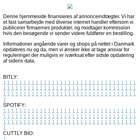
Denne hjemmeside finansieres af annonceindtægter. Vi har
et fast samarbejde med diverse internet handler eftersom vi
publicerer firmaernes produkter, og modtager kommission
hvis den besøgende vi sender videre fuldfører en bestilling.
Informationer angående varer og shops på nettet i Danmark
opdateres nu og da, men vi ønsker ikke at tage ansvar for
reguleringer der muligvis er iværksat efter sidste opdatering
af sidens data.
BITLY:
1
1
1
1
1
1
1
1
1
1
1
1
1
1
1
1
1
1
1
1
1
1
1
1
1
1
1
1
1
1
1
1
1
1
1
1
1
1
1
1
1
1
1
1
1
1
1
1
1
1
1
1
1
1
1
1
1
1
1
1
1
1
1
1
1
1
1
1
1
1
1
1
1
1
1
1
1
1
1
1
1
1
1
1
1
1
1
1
1
1
1
1
1
1
1
1
1
1
1
1
SPOTIFY:
1
1
1
1
1
1
1
1
1
1
1
1
1
1
1
1
1
1
1
1
1
1
1
1
1
1
1
1
1
1
1
1
1
1
1
1
1
1
1
1
1
1
1
1
1
1
1
1
1
1
1
1
1
1
1
1
1
1
1
1
1
1
1
1
1
1
1
1
1
1
1
1
1
1
1
1
1
1
1
1
1
1
1
1
1
1
1
1
1
1
1
1
1
1
1
1
1
1
1
1
CUTTLY BIO:
1