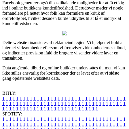
Facebook genererer også tilpas tiltalende muligheder for at få et kig
ind i online butikkens kundetilfredshed. Derudover møder vi nogle
forhandlere på nettet hvor folk kan formulere en kritik af
ordreforløbet, hvilket desuden burde udnyttes til at få et indtryk af
kundetilfredsheden.
Dette website finansieres af reklameindtægter. Vi hjælper et hold af
internet virksomheder eftersom vi fremviser virksomhedernes tilbud,
og indhenter provision ifald de brugere vi sender videre laver en
transaktion.
Data angående tilbud og online butikker understøttes tit, men vi kan
ikke stilles ansvarlig for korrektioner der er lavet efter at vi sidste
gang opdaterede websitets data.
BITLY:
1
1
1
1
1
1
1
1
1
1
1
1
1
1
1
1
1
1
1
1
1
1
1
1
1
1
1
1
1
1
1
1
1
1
1
1
1
1
1
1
1
1
1
1
1
1
1
1
1
1
1
1
1
1
1
1
1
1
1
1
1
1
1
1
1
1
1
1
1
1
1
1
1
1
1
1
1
1
1
1
1
1
1
1
1
1
1
1
1
1
1
1
1
1
1
1
1
1
1
1
SPOTIFY:
1
1
1
1
1
1
1
1
1
1
1
1
1
1
1
1
1
1
1
1
1
1
1
1
1
1
1
1
1
1
1
1
1
1
1
1
1
1
1
1
1
1
1
1
1
1
1
1
1
1
1
1
1
1
1
1
1
1
1
1
1
1
1
1
1
1
1
1
1
1
1
1