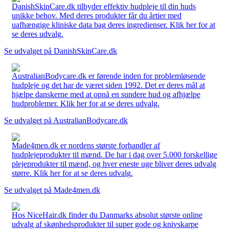
DanishSkinCare.dk tilbyder effektiv hudpleje til din huds
unikke behov. Med deres produkter får du årtier med
uafhængige kliniske data bag deres ingredienser. Klik her for at
se deres udvalg.
Se udvalget på DanishSkinCare.dk
AustralianBodycare.dk er førende inden for problemløsende
hudpleje og det har de været siden 1992. Det er deres mål at
hjælpe danskerne med at opnå en sundere hud og afhjælpe
hudproblemer. Klik her for at se deres udvalg.
Se udvalget på AustralianBodycare.dk
Made4men.dk er nordens største forhandler af
hudplejeprodukter til mænd. De har i dag over 5.000 forskellige
plejeprodukter til mænd, og hver eneste uge bliver deres udvalg
større. Klik her for at se deres udvalg.
Se udvalget på Made4men.dk
Hos NiceHair.dk finder du Danmarks absolut største online
udvalg af skønhedsprodukter til super gode og knivskarpe