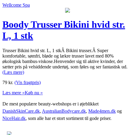
Wellcome Spa
Boody Trusser Bikini hvid str.
L, 1 stk
Trusser Bikini hvid str. L, 1 stkÂ Bikini trusser.Â Super
komfortable, sømfri, bløde og lækre trusser lavet med 80%
økologisk bambus-viskose.Henvender sig til aktive kvinder, der
sætter pris på velsiddende undertøj, som føles og ser fantastisk ud.
(Læs mere)
79
kr.
(Vis fragtpris)
Læs mere »
Køb nu »
De mest populære beauty-webshops er i øjeblikket
DanishSkinCare.dk
,
AustralianBodycare.dk
,
Made4men.dk
og
NiceHair.dk
, som alle har et stort sortiment til gode priser.