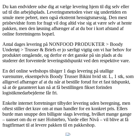
Du kan endvidere udse dig at vælge levering hjem til dig selv eller
ud til din arbejdsplads. Leveringsmetoden viser sig undertiden en
smule mere pebret, men også ekstremt hensigtsmæssig. Den mest
prisbevidste form for fragt vil dog altid vise sig at være selv at hente
pakken, men den løsning afhænger af at du bor i kort afstand af
online forretningens bopæl.
Antal dages levering på NONFOOD PRODUKTER > Boody
Undertøj > Trusser & Briefs er jo særligt vigtig om vi har behov for
produktet omgående, og derfor er det ganske på sin plads at du
studerer det forventede leveringstidspunkt ved den respektive vare.
En del online webshops tilsiger 1 dags levering på utallige
varenumre, eksempelvis Boody Trusser Bikini hvid str. L, 1 stk, som
alligevel afhænger af at du når at bestille forud for et fast tidspunkt,
så at de garanteret kan nå at få bestillingen fikset forinden
logistikmedarbejderne får fri.
Enkelte internet forretninger tilbyder levering uden beregning, men
oftest stiller det krav om at man handler for en konkret pris. Ellers
burde man snuppe den billigste slags levering, hvilket mange gange
– uanset om du er nær Holstebro, Varde eller Nivå – vil blive at få
fragtfirmaet til at levere pakken til en pakkeshop.