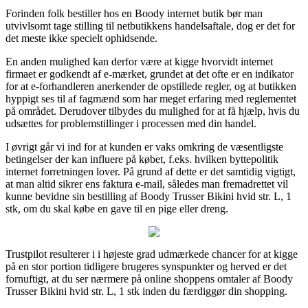
Forinden folk bestiller hos en Boody internet butik bør man
utvivlsomt tage stilling til netbutikkens handelsaftale, dog er det for
det meste ikke specielt ophidsende.
En anden mulighed kan derfor være at kigge hvorvidt internet
firmaet er godkendt af e-mærket, grundet at det ofte er en indikator
for at e-forhandleren anerkender de opstillede regler, og at butikken
hyppigt ses til af fagmænd som har meget erfaring med reglementet
på området. Derudover tilbydes du mulighed for at få hjælp, hvis du
udsættes for problemstillinger i processen med din handel.
I øvrigt går vi ind for at kunden er vaks omkring de væsentligste
betingelser der kan influere på købet, f.eks. hvilken byttepolitik
internet forretningen lover. På grund af dette er det samtidig vigtigt,
at man altid sikrer ens faktura e-mail, således man fremadrettet vil
kunne bevidne sin bestilling af Boody Trusser Bikini hvid str. L, 1
stk, om du skal købe en gave til en pige eller dreng.
Trustpilot resulterer i i højeste grad udmærkede chancer for at kigge
på en stor portion tidligere brugeres synspunkter og herved er det
fornuftigt, at du ser nærmere på online shoppens omtaler af Boody
Trusser Bikini hvid str. L, 1 stk inden du færdiggør din shopping.