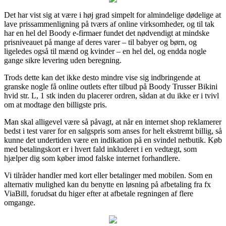
Det har vist sig at være i høj grad simpelt for almindelige dødelige at
lave prissammenligning på tværs af online virksomheder, og til tak
har en hel del Boody e-firmaer fundet det nødvendigt at mindske
prisniveauet på mange af deres varer – til babyer og børn, og
ligeledes også til mænd og kvinder – en hel del, og endda nogle
gange sikre levering uden beregning.
Trods dette kan det ikke desto mindre vise sig indbringende at
granske nogle få online outlets efter tilbud på Boody Trusser Bikini
hvid str. L, 1 stk inden du placerer ordren, sådan at du ikke er i tvivl
om at modtage den billigste pris.
Man skal alligevel være så påvagt, at når en internet shop reklamerer
bedst i test varer for en salgspris som anses for helt ekstremt billig, så
kunne det undertiden være en indikation på en svindel netbutik. Køb
med betalingskort er i hvert fald inkluderet i en vedtægt, som
hjælper dig som køber imod falske internet forhandlere.
Vi tilråder handler med kort eller betalinger med mobilen. Som en
alternativ mulighed kan du benytte en løsning på afbetaling fra fx
ViaBill, forudsat du higer efter at afbetale regningen af flere
omgange.