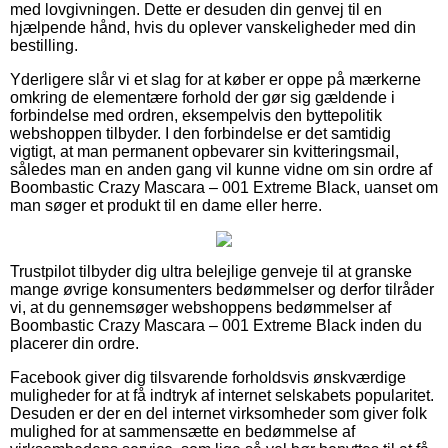
med lovgivningen. Dette er desuden din genvej til en
hjælpende hånd, hvis du oplever vanskeligheder med din
bestilling.
Yderligere slår vi et slag for at køber er oppe på mærkerne
omkring de elementære forhold der gør sig gældende i
forbindelse med ordren, eksempelvis den byttepolitik
webshoppen tilbyder. I den forbindelse er det samtidig
vigtigt, at man permanent opbevarer sin kvitteringsmail,
således man en anden gang vil kunne vidne om sin ordre af
Boombastic Crazy Mascara – 001 Extreme Black, uanset om
man søger et produkt til en dame eller herre.
Trustpilot tilbyder dig ultra belejlige genveje til at granske
mange øvrige konsumenters bedømmelser og derfor tilråder
vi, at du gennemsøger webshoppens bedømmelser af
Boombastic Crazy Mascara – 001 Extreme Black inden du
placerer din ordre.
Facebook giver dig tilsvarende forholdsvis ønskværdige
muligheder for at få indtryk af internet selskabets popularitet.
Desuden er der en del internet virksomheder som giver folk
mulighed for at sammensætte en bedømmelse af