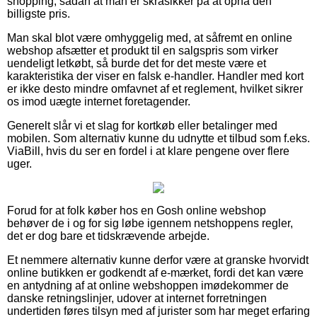
shopping, sådan at man er skråsikker på at opnå den
billigste pris.
Man skal blot være omhyggelig med, at såfremt en online
webshop afsætter et produkt til en salgspris som virker
uendeligt letkøbt, så burde det for det meste være et
karakteristika der viser en falsk e-handler. Handler med kort
er ikke desto mindre omfavnet af et reglement, hvilket sikrer
os imod uægte internet foretagender.
Generelt slår vi et slag for kortkøb eller betalinger med
mobilen. Som alternativ kunne du udnytte et tilbud som f.eks.
ViaBill, hvis du ser en fordel i at klare pengene over flere
uger.
Forud for at folk køber hos en Gosh online webshop
behøver de i og for sig løbe igennem netshoppens regler,
det er dog bare et tidskrævende arbejde.
Et nemmere alternativ kunne derfor være at granske hvorvidt
online butikken er godkendt af e-mærket, fordi det kan være
en antydning af at online webshoppen imødekommer de
danske retningslinjer, udover at internet forretningen
undertiden føres tilsyn med af jurister som har meget erfaring