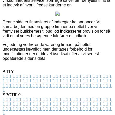
virksomhedens service, som lige så vel bør benyttes til at få
et indtryk af hvor tilfredse kunderne er.
Denne side er finansieret af indtægter fra annoncer. Vi
samarbejder med en gruppe firmaer på nettet hvor vi
fremviser butikkernes tilbud, og indkasserer provision for så
vidt en af vores besøgende fuldfører et indkøb.
Vejledning vedrørende varer og firmaer på nettet
understøttes jævnligt, men der tages forbehold for
modifikationer der er blevet iværksat efter at vi senest
opdaterede sidens data.
BITLY:
1
1
1
1
1
1
1
1
1
1
1
1
1
1
1
1
1
1
1
1
1
1
1
1
1
1
1
1
1
1
1
1
1
1
1
1
1
1
1
1
1
1
1
1
1
1
1
1
1
1
1
1
1
1
1
1
1
1
1
1
1
1
1
1
1
1
1
1
1
1
1
1
1
1
1
1
1
1
1
1
1
1
1
1
1
1
1
1
1
1
1
1
1
1
1
1
1
1
1
1
SPOTIFY:
1
1
1
1
1
1
1
1
1
1
1
1
1
1
1
1
1
1
1
1
1
1
1
1
1
1
1
1
1
1
1
1
1
1
1
1
1
1
1
1
1
1
1
1
1
1
1
1
1
1
1
1
1
1
1
1
1
1
1
1
1
1
1
1
1
1
1
1
1
1
1
1
1
1
1
1
1
1
1
1
1
1
1
1
1
1
1
1
1
1
1
1
1
1
1
1
1
1
1
1