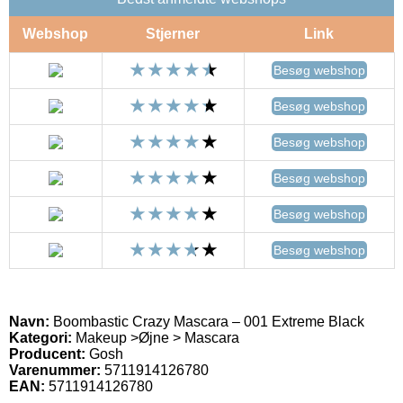
Webshop
Stjerner
Link
Besøg webshop
Besøg webshop
Besøg webshop
Besøg webshop
Besøg webshop
Besøg webshop
Navn:
Boombastic Crazy Mascara – 001 Extreme Black
Kategori:
Makeup >Øjne > Mascara
Producent:
Gosh
Varenummer:
5711914126780
EAN:
5711914126780