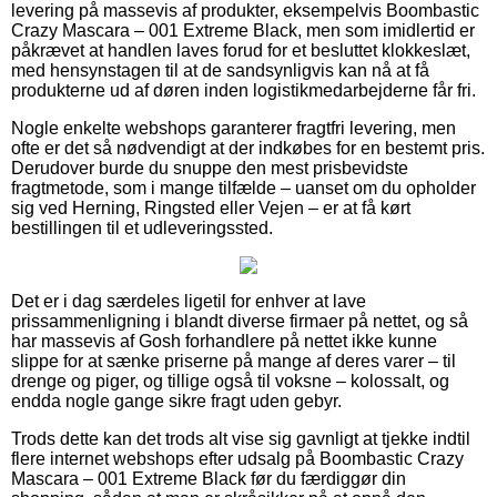
levering på massevis af produkter, eksempelvis Boombastic
Crazy Mascara – 001 Extreme Black, men som imidlertid er
påkrævet at handlen laves forud for et besluttet klokkeslæt,
med hensynstagen til at de sandsynligvis kan nå at få
produkterne ud af døren inden logistikmedarbejderne får fri.
Nogle enkelte webshops garanterer fragtfri levering, men
ofte er det så nødvendigt at der indkøbes for en bestemt pris.
Derudover burde du snuppe den mest prisbevidste
fragtmetode, som i mange tilfælde – uanset om du opholder
sig ved Herning, Ringsted eller Vejen – er at få kørt
bestillingen til et udleveringssted.
Det er i dag særdeles ligetil for enhver at lave
prissammenligning i blandt diverse firmaer på nettet, og så
har massevis af Gosh forhandlere på nettet ikke kunne
slippe for at sænke priserne på mange af deres varer – til
drenge og piger, og tillige også til voksne – kolossalt, og
endda nogle gange sikre fragt uden gebyr.
Trods dette kan det trods alt vise sig gavnligt at tjekke indtil
flere internet webshops efter udsalg på Boombastic Crazy
Mascara – 001 Extreme Black før du færdiggør din