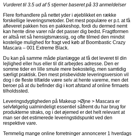
Vurderet til
3.5
ud af 5 stjerner baseret på
33
anmeldelser
Flere forhandlere på nettet yder i øjeblikket en række
forskellige leveringsmetoder. Det mest populære er p.t. at få
afleveret pakken hos en pakkeshop, fordi du dermed nemt
kan hente dine varer når det passer dig bedst. Fragtformen
er altså ret så hensigtsmæssig, og ofte tilmed den mindst
kostelige mulighed for fragt ved køb af Boombastic Crazy
Mascara – 001 Extreme Black.
Du kan på samme måde planlægge at få det leveret til din
lejlighed eller hus eller til dit arbejdes adresse. Den er
somme tider en lille smule mere bekostelig, men samtidig
særligt praktisk. Den mest prisbevidste leveringsversion vil
dog i de fleste tilfælde være selv at hente varerne, men det
beroer på at du befinder dig i kort afstand af online firmaets
tilholdssted.
Leveringsdygtigheden på Makeup >Øjne > Mascara er
selvfølgelig ualmindeligt essentiel såfremt du har brug for
produkterne straks, og i det øjemed er det helt relevant at
man ser det estimerede leveringstidspunkt ved den
respektive vare.
Temmelig mange online forretninger annoncerer 1 hverdags