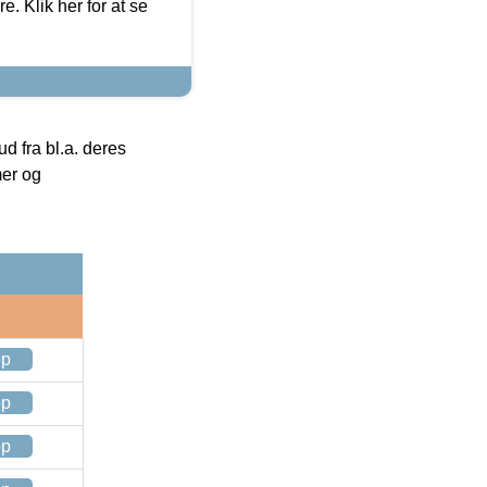
. Klik her for at se
 fra bl.a. deres
mer og
op
op
op