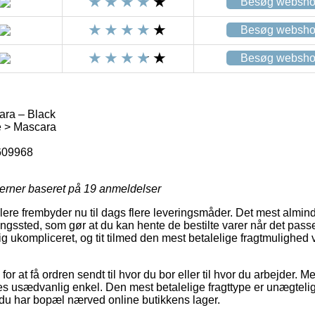
Besøg websh
Besøg websh
Besøg websh
ra – Black
 > Mascara
609968
jerner baseret på
19
anmeldelser
dlere frembyder nu til dags flere leveringsmåder. Det mest almi
tningssted, som gør at du kan hente de bestilte varer når det passe
g ukompliceret, og tit tilmed den mest betalelige fragtmulighed
or at få ordren sendt til hvor du bor eller til hvor du arbejder. 
es usædvanlig enkel. Den mest betalelige fragttype er unægtelig
t du har bopæl nærved online butikkens lager.