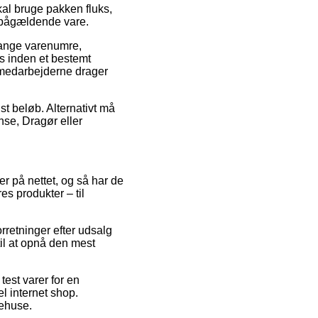
kal bruge pakken fluks,
en pågældende vare.
 mange varenumre,
s inden et bestemt
ikmedarbejderne drager
st beløb. Alternativt må
nse, Dragør eller
er på nettet, og så har de
s produkter – til
orretninger efter udsalg
il at opnå den mest
est varer for en
l internet shop.
rehuse.