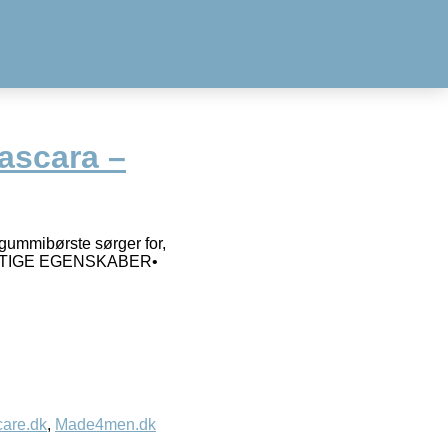
ascara –
mmibørste sørger for,
t.VIGTIGE EGENSKABER•
care.dk
,
Made4men.dk