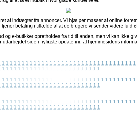
rug til at få et indblik i hvor glade kunderne er.
et af indtægter fra annoncer. Vi hjælper masser af online forre
tjener betaling i tilfælde af at de brugere vi sender videre fuldfø
d og e-butikker opretholdes fra tid til anden, men vi kan ikke gi
r udarbejdet siden nyligste opdatering af hjemmesidens informa
1
1
1
1
1
1
1
1
1
1
1
1
1
1
1
1
1
1
1
1
1
1
1
1
1
1
1
1
1
1
1
1
1
1
1
1
1
1
1
1
1
1
1
1
1
1
1
1
1
1
1
1
1
1
1
1
1
1
1
1
1
1
1
1
1
1
1
1
1
1
1
1
1
1
1
1
1
1
1
1
1
1
1
1
1
1
1
1
1
1
1
1
1
1
1
1
1
1
1
1
1
1
1
1
1
1
1
1
1
1
1
1
1
1
1
1
1
1
1
1
1
1
1
1
1
1
1
1
1
1
1
1
1
1
1
1
1
1
1
1
1
1
1
1
1
1
1
1
1
1
1
1
1
1
1
1
1
1
1
1
1
1
1
1
1
1
1
1
1
1
1
1
1
1
1
1
1
1
1
1
1
1
1