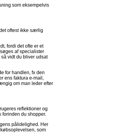
løsning som eksempelvis
et oftest ikke særlig
 fordi det ofte er et
esøges af specialister
 så vidt du bliver udsat
de for handlen, fx den
r ens faktura e-mail,
ængig om man leder efter
brugeres reflektioner og
k forinden du shopper.
ngens pålidelighed. Her
af købsoplevelsen, som