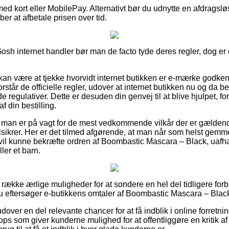
 med kort eller MobilePay. Alternativt bør du udnytte en afdrags
æber at afbetale prisen over tid.
h internet handler bør man de facto tyde deres regler, dog er d
n være at tjekke hvorvidt internet butikken er e-mærke godkendt,
rstår de officielle regler, udover at internet butikken nu og da b
regulativer. Dette er desuden din genvej til at blive hjulpet, for
f din bestilling.
r at man er på vagt for de mest vedkommende vilkår der er gælden
ilsikrer. Her er det tilmed afgørende, at man når som helst gemme
 vil kunne bekræfte ordren af Boombastic Mascara – Black, uafh
ller et barn.
ng række ærlige muligheder for at sondere en hel del tidligere for
t du eftersøger e-butikkens omtaler af Boombastic Mascara – Blac
ver en del relevante chancer for at få indblik i online forretni
ops som giver kunderne mulighed for at offentliggøre en kritik 