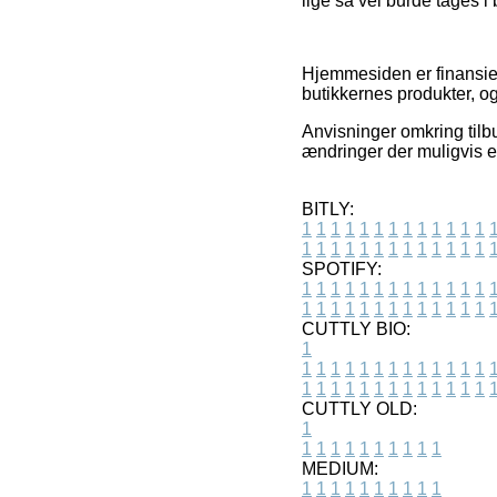
lige så vel burde tages i b
Hjemmesiden er finansier
butikkernes produkter, og 
Anvisninger omkring tilbu
ændringer der muligvis e
BITLY:
1
1
1
1
1
1
1
1
1
1
1
1
1
1
1
1
1
1
1
1
1
1
1
1
1
1
SPOTIFY:
1
1
1
1
1
1
1
1
1
1
1
1
1
1
1
1
1
1
1
1
1
1
1
1
1
1
CUTTLY BIO:
1
1
1
1
1
1
1
1
1
1
1
1
1
1
1
1
1
1
1
1
1
1
1
1
1
1
1
CUTTLY OLD:
1
1
1
1
1
1
1
1
1
1
1
MEDIUM:
1
1
1
1
1
1
1
1
1
1