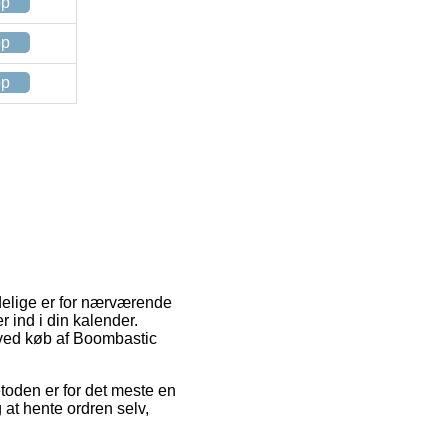
op
op
op
ndelige er for nærværende
r ind i din kalender.
 ved køb af Boombastic
Metoden er for det meste en
 at hente ordren selv,