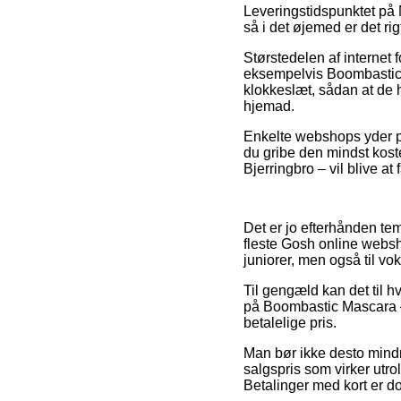
Leveringstidspunktet på 
så i det øjemed er det ri
Størstedelen af internet
eksempelvis Boombastic M
klokkeslæt, sådan at de 
hjemad.
Enkelte webshops yder por
du gribe den mindst kost
Bjerringbro – vil blive at 
Det er jo efterhånden tem
fleste Gosh online webs
juniorer, men også til v
Til gengæld kan det til hv
på Boombastic Mascara – 
betalelige pris.
Man bør ikke desto mindr
salgspris som virker utro
Betalinger med kort er d