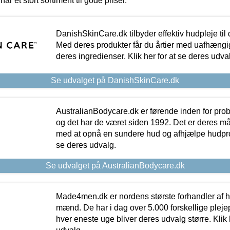
har et stort sortiment til gode priser.
DanishSkinCare.dk tilbyder effektiv hudpleje til
Med deres produkter får du årtier med uafhængi
deres ingredienser. Klik her for at se deres udva
Se udvalget på DanishSkinCare.dk
AustralianBodycare.dk er førende inden for pr
og det har de været siden 1992. Det er deres m
med at opnå en sundere hud og afhjælpe hudprob
se deres udvalg.
Se udvalget på AustralianBodycare.dk
Made4men.dk er nordens største forhandler af hu
mænd. De har i dag over 5.000 forskellige pleje
hver eneste uge bliver deres udvalg større. Klik 