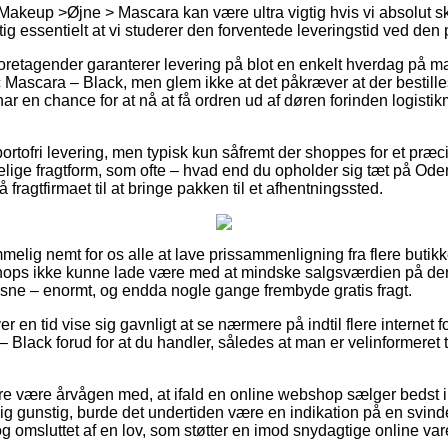
Makeup >Øjne > Mascara kan være ultra vigtig hvis vi absolut s
gtig essentielt at vi studerer den forventede leveringstid ved d
 foretagender garanterer levering på blot en enkelt hverdag på
ascara – Black, men glem ikke at det påkræver at der bestille
har en chance for at nå at få ordren ud af døren forinden logist
tofri levering, men typisk kun såfremt der shoppes for et præci
elige fragtform, som ofte – hvad end du opholder sig tæt på Ode
få fragtfirmaet til at bringe pakken til et afhentningssted.
melig nemt for os alle at lave prissammenligning fra flere butikk
hops ikke kunne lade være med at mindske salgsværdien på dere
oksne – enormt, og endda nogle gange frembyde gratis fragt.
er en tid vise sig gavnligt at se nærmere på indtil flere internet f
Black forud for at du handler, således at man er velinformeret t
e være årvågen med, at ifald en online webshop sælger bedst i t
lig gunstig, burde det undertiden være en indikation på en svinde
og omsluttet af en lov, som støtter en imod snydagtige online va