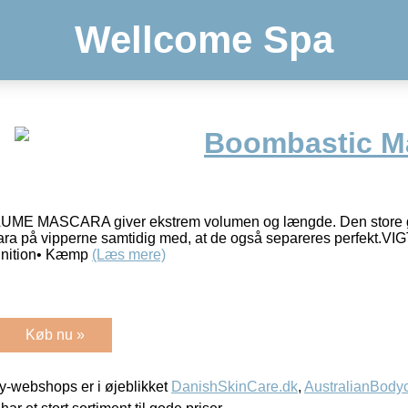
Wellcome Spa
Boombastic M
 MASCARA giver ekstrem volumen og længde. Den store gu
scara på vipperne samtidig med, at de også separeres perfek
inition• Kæmp
(Læs mere)
Køb nu »
-webshops er i øjeblikket
DanishSkinCare.dk
,
AustralianBody