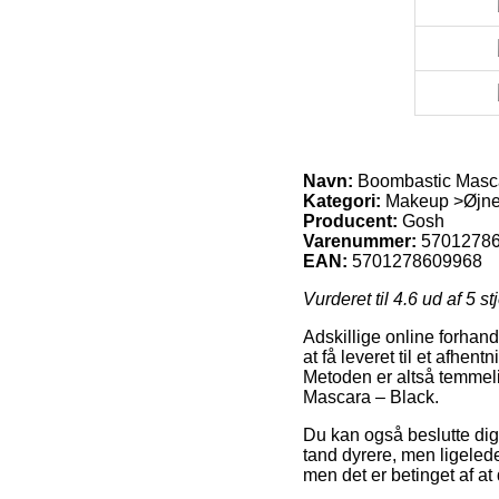
Navn:
Boombastic Masca
Kategori:
Makeup >Øjne
Producent:
Gosh
Varenummer:
5701278
EAN:
5701278609968
Vurderet til
4.6
ud af 5 st
Adskillige online forhan
at få leveret til et afhen
Metoden er altså temmeli
Mascara – Black.
Du kan også beslutte dig f
tand dyrere, men ligeled
men det er betinget af a