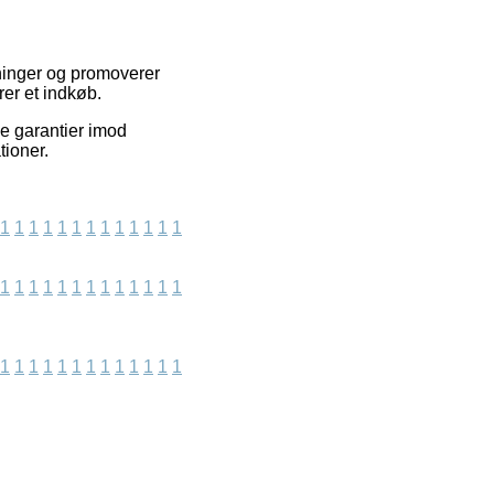
tninger og promoverer
rer et indkøb.
ve garantier imod
tioner.
1
1
1
1
1
1
1
1
1
1
1
1
1
1
1
1
1
1
1
1
1
1
1
1
1
1
1
1
1
1
1
1
1
1
1
1
1
1
1