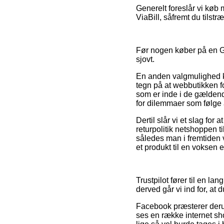
Generelt foreslår vi køb
ViaBill, såfremt du tilstr
Før nogen køber på en Gos
sjovt.
En anden valgmulighed ka
tegn på at webbutikken fo
som er inde i de gældende 
for dilemmaer som følge a
Dertil slår vi et slag fo
returpolitik netshoppen t
således man i fremtiden
et produkt til en voksen e
Trustpilot fører til en la
derved går vi ind for, a
Facebook præsterer derudo
ses en række internet sh