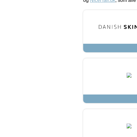
og
NiceHair.dk
, som alle 