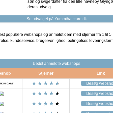
søn og svigerdatter fra den lille havneby Glyngøre
deres udvalg.
Se udvalget på Yummihaircare.dk
t populære webshops og anmeldt dem med stjerner fra 1 til 5 ud
rrelse, kundeservice, brugervenlighed, betingelser, leveringsfor
Bedst anmeldte webshops
bshop
Stjerner
Link
Besøg websh
Besøg websh
Besøg websh