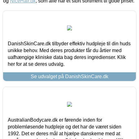
og
NiceHair.dk
, som alle har et stort sortiment til gode priser.
DanishSkinCare.dk tilbyder effektiv hudpleje til din huds
unikke behov. Med deres produkter får du årtier med
uafhængige kliniske data bag deres ingredienser. Klik
her for at se deres udvalg.
Se udvalget på DanishSkinCare.dk
AustralianBodycare.dk er førende inden for
problemløsende hudpleje og det har de været siden
1992. Det er deres mål at hjælpe danskerne med at