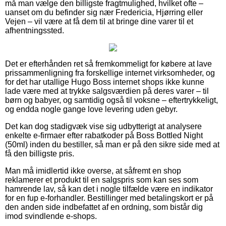
må man vælge den billigste fragtmulighed, hvilket ofte –
uanset om du befinder sig nær Fredericia, Hjørring eller
Vejen – vil være at få dem til at bringe dine varer til et
afhentningssted.
Det er efterhånden ret så fremkommeligt for købere at lave
prissammenligning fra forskellige internet virksomheder, og
for det har utallige Hugo Boss internet shops ikke kunne
lade være med at trykke salgsværdien på deres varer – til
børn og babyer, og samtidig også til voksne – eftertrykkeligt,
og endda nogle gange love levering uden gebyr.
Det kan dog stadigvæk vise sig udbytterigt at analysere
enkelte e-firmaer efter rabatkoder på Boss Bottled Night
(50ml) inden du bestiller, så man er på den sikre side med at
få den billigste pris.
Man må imidlertid ikke overse, at såfremt en shop
reklamerer et produkt til en salgspris som kan ses som
hamrende lav, så kan det i nogle tilfælde være en indikator
for en fup e-forhandler. Bestillinger med betalingskort er på
den anden side indbefattet af en ordning, som bistår dig
imod svindlende e-shops.