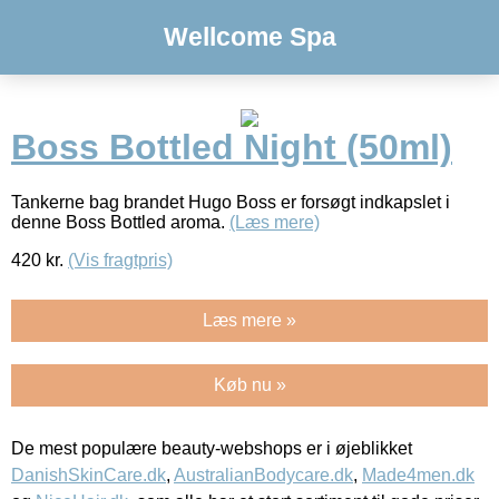
Wellcome Spa
Boss Bottled Night (50ml)
Tankerne bag brandet Hugo Boss er forsøgt indkapslet i
denne Boss Bottled aroma.
(Læs mere)
420
kr.
(Vis fragtpris)
Læs mere »
Køb nu »
De mest populære beauty-webshops er i øjeblikket
DanishSkinCare.dk
,
AustralianBodycare.dk
,
Made4men.dk