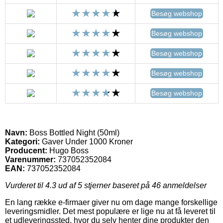
Besøg webshop
Besøg webshop
Besøg webshop
Besøg webshop
Besøg webshop
Navn:
Boss Bottled Night (50ml)
Kategori:
Gaver Under 1000 Kroner
Producent:
Hugo Boss
Varenummer:
737052352084
EAN:
737052352084
Vurderet til
4.3
ud af 5 stjerner baseret på
46
anmeldelser
En lang række e-firmaer giver nu om dage mange forskellige
leveringsmidler. Det mest populære er lige nu at få leveret til
et udleveringssted, hvor du selv henter dine produkter den