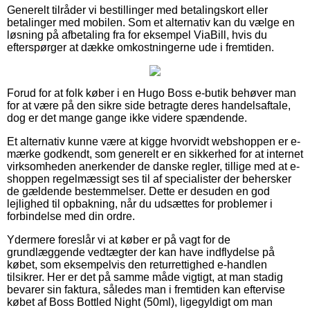
Generelt tilråder vi bestillinger med betalingskort eller
betalinger med mobilen. Som et alternativ kan du vælge en
løsning på afbetaling fra for eksempel ViaBill, hvis du
efterspørger at dække omkostningerne ude i fremtiden.
Forud for at folk køber i en Hugo Boss e-butik behøver man
for at være på den sikre side betragte deres handelsaftale,
dog er det mange gange ikke videre spændende.
Et alternativ kunne være at kigge hvorvidt webshoppen er e-
mærke godkendt, som generelt er en sikkerhed for at internet
virksomheden anerkender de danske regler, tillige med at e-
shoppen regelmæssigt ses til af specialister der behersker
de gældende bestemmelser. Dette er desuden en god
lejlighed til opbakning, når du udsættes for problemer i
forbindelse med din ordre.
Ydermere foreslår vi at køber er på vagt for de
grundlæggende vedtægter der kan have indflydelse på
købet, som eksempelvis den returrettighed e-handlen
tilsikrer. Her er det på samme måde vigtigt, at man stadig
bevarer sin faktura, således man i fremtiden kan eftervise
købet af Boss Bottled Night (50ml), ligegyldigt om man