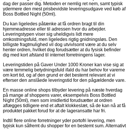
dag der passer dig. Metoden er nemlig ret nem, samt typisk
ydermere den mest prisbevidste leveringsudgave ved køb af
Boss Bottled Night (50ml).
Du kan ligeledes påtænke at få ordren bragt til din
hjemmeadresse eller til adressen hvor du arbejder.
Leveringstypen viser sig uheldigvis lidt mere
omkostningsfuld, men ligeledes rigtig gnidningsløs. Den
billigste fragtmulighed vil dog utvivlsomt være at du selv
henter ordren, hvilket dog forudsætter at du fysisk befinder
dig med kort afstand til internet forretningens lager.
Leveringstiden på Gaver Under 1000 Kroner kan vise sig at
være temmelig betydningsfuld ifald du har behov for varerne
om kort tid, og af den grund er det bestemt relevant at vi
efterser den anslåede leveringstid for den pågældende vare.
En masse online shops tilbyder levering på næste hverdag
på mange af shoppens varer, eksempelvis Boss Bottled
Night (50ml), men som imidlertid forudsætter at ordren
aflægges tidligere end et aftalt klokkeslæt, så de kan nå at få
produktet pakket forud for at de lageransatte har fri.
Indtil flere online forretninger yder portofri levering, men
typisk kun såfremt du shopper for en bestemt sum. Alternativt