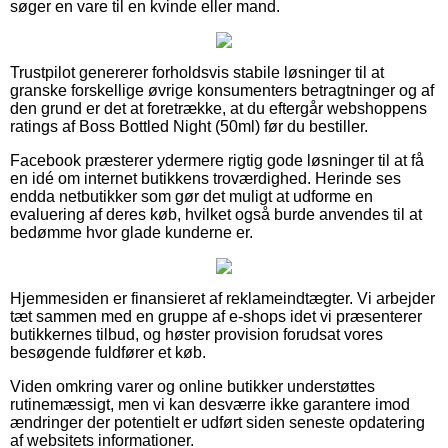
søger en vare til en kvinde eller mand.
Trustpilot genererer forholdsvis stabile løsninger til at
granske forskellige øvrige konsumenters betragtninger og af
den grund er det at foretrække, at du eftergår webshoppens
ratings af Boss Bottled Night (50ml) før du bestiller.
Facebook præsterer ydermere rigtig gode løsninger til at få
en idé om internet butikkens troværdighed. Herinde ses
endda netbutikker som gør det muligt at udforme en
evaluering af deres køb, hvilket også burde anvendes til at
bedømme hvor glade kunderne er.
Hjemmesiden er finansieret af reklameindtægter. Vi arbejder
tæt sammen med en gruppe af e-shops idet vi præsenterer
butikkernes tilbud, og høster provision forudsat vores
besøgende fuldfører et køb.
Viden omkring varer og online butikker understøttes
rutinemæssigt, men vi kan desværre ikke garantere imod
ændringer der potentielt er udført siden seneste opdatering
af websitets informationer.