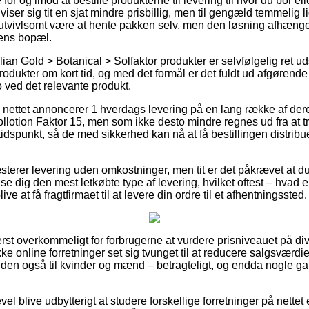
r og imod at bestille produkterne til levering til hvor du bor elle
iser sig tit en sjat mindre prisbillig, men til gengæld temmelig l
utvivlsomt være at hente pakken selv, men den løsning afhænger 
kens bopæl.
ian Gold > Botanical > Solfaktor produkter er selvfølgelig ret ud
odukter om kort tid, og med det formål er det fuldt ud afgørende
 ved det relevante produkt.
 nettet annoncerer 1 hverdags levering på en lang række af de
llotion Faktor 15, men som ikke desto mindre regnes ud fra at t
 tidspunkt, så de med sikkerhed kan nå at få bestillingen distribu
sterer levering uden omkostninger, men tit er det påkrævet at du
se dig den mest letkøbte type af levering, hvilket oftest – hvad 
ive at få fragtfirmaet til at levere din ordre til et afhentningssted.
rst overkommeligt for forbrugerne at vurdere prisniveauet på dive
 online forretninger set sig tvunget til at reducere salgsværdie
den også til kvinder og mænd – betragteligt, og endda nogle gan
vel blive udbytterigt at studere forskellige forretninger på nettet 