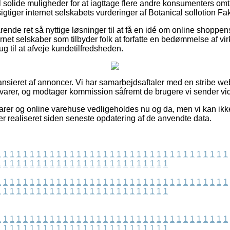
el solide muligheder for at iagttage flere andre konsumenters omt
esigtiger internet selskabets vurderinger af Botanical sollotion F
rende ret så nyttige løsninger til at få en idé om online shoppen
ernet selskaber som tilbyder folk at forfatte en bedømmelse af v
ug til at afveje kundetilfredsheden.
nsieret af annoncer. Vi har samarbejdsaftaler med en stribe we
 varer, og modtager kommission såfremt de brugere vi sender vide
er og online varehuse vedligeholdes nu og da, men vi kan ikke s
er realiseret siden seneste opdatering af de anvendte data.
1
1
1
1
1
1
1
1
1
1
1
1
1
1
1
1
1
1
1
1
1
1
1
1
1
1
1
1
1
1
1
1
1
1
1
1
1
1
1
1
1
1
1
1
1
1
1
1
1
1
1
1
1
1
1
1
1
1
1
1
1
1
1
1
1
1
1
1
1
1
1
1
1
1
1
1
1
1
1
1
1
1
1
1
1
1
1
1
1
1
1
1
1
1
1
1
1
1
1
1
1
1
1
1
1
1
1
1
1
1
1
1
1
1
1
1
1
1
1
1
1
1
1
1
1
1
1
1
1
1
1
1
1
1
1
1
1
1
1
1
1
1
1
1
1
1
1
1
1
1
1
1
1
1
1
1
1
1
1
1
1
1
1
1
1
1
1
1
1
1
1
1
1
1
1
1
1
1
1
1
1
1
1