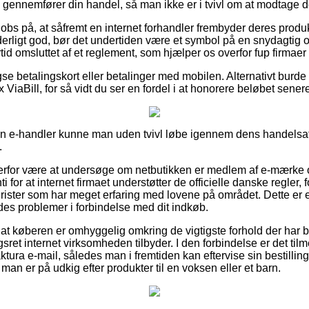
u gennemfører din handel, så man ikke er i tvivl om at modtage d
obs på, at såfremt en internet forhandler frembyder deres produk
ligt god, bør det undertiden være et symbol på en snydagtig on
rtid omsluttet af et reglement, som hjælper os overfor fup firmaer 
se betalingskort eller betalinger med mobilen. Alternativt burd
 ViaBill, for så vidt du ser en fordel i at honorere beløbet sener
en e-handler kunne man uden tvivl løbe igennem dens handelsaft
.
derfor være at undersøge om netbutikken er medlem af e-mærke 
i for at internet firmaet understøtter de officielle danske regler,
jurister som har meget erfaring med lovene på området. Dette er 
des problemer i forbindelse med dit indkøb.
 at køberen er omhyggelig omkring de vigtigste forhold der har b
ret internet virksomheden tilbyder. I den forbindelse er det tilm
ktura e-mail, således man i fremtiden kan eftervise sin bestilling
 man er på udkig efter produkter til en voksen eller et barn.