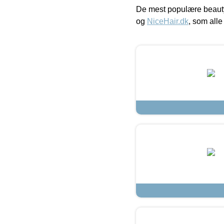
De mest populære beauty
og
NiceHair.dk
, som alle 