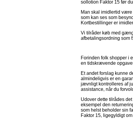
sollotion Faktor 15 før d
Man skal imidlertid være 
som kan ses som besynder
Kortbestillinger er imidle
Vi tilråder køb med gæng
afbetalingsordning som fx
Forinden folk shopper i 
en tidskrævende opgave
Et andet forslag kunne 
almindeligvis er en garant
jævnligt kontrolleres af 
assistance, når du forvol
Udover dette tilrådes det
eksempel den returnerings
som helst beholder sin fa
Faktor 15, ligegyldigt om