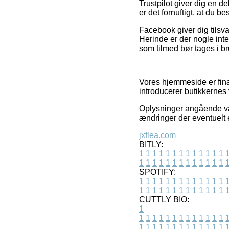
Trustpilot giver dig en d
er det fornuftigt, at du b
Facebook giver dig tilsva
Herinde er der nogle int
som tilmed bør tages i br
Vores hjemmeside er fina
introducerer butikkernes
Oplysninger angående var
ændringer der eventuelt 
jxflea.com
BITLY:
1
1
1
1
1
1
1
1
1
1
1
1
1
1
1
1
1
1
1
1
1
1
1
1
1
1
SPOTIFY:
1
1
1
1
1
1
1
1
1
1
1
1
1
1
1
1
1
1
1
1
1
1
1
1
1
1
CUTTLY BIO:
1
1
1
1
1
1
1
1
1
1
1
1
1
1
1
1
1
1
1
1
1
1
1
1
1
1
1