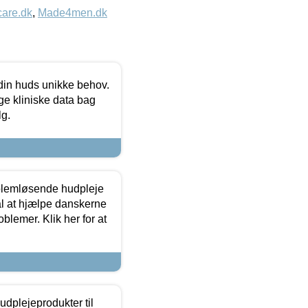
care.dk
,
Made4men.dk
 din huds unikke behov.
ge kliniske data bag
lg.
oblemløsende hudpleje
ål at hjælpe danskerne
lemer. Klik her for at
dplejeprodukter til