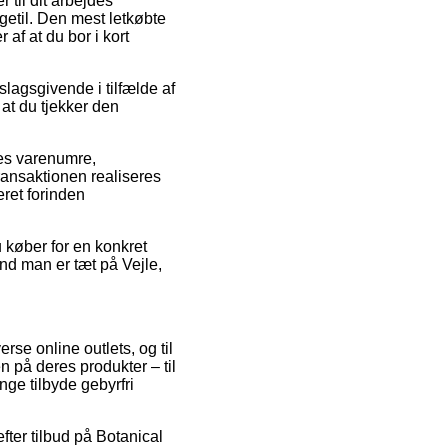
r til dit arbejdes
igetil. Den mest letkøbte
af at du bor i kort
slagsgivende i tilfælde af
 at du tjekker den
res varenumre,
ransaktionen realiseres
eret forinden
 køber for en konkret
end man er tæt på Vejle,
rse online outlets, og til
n på deres produkter – til
ge tilbyde gebyrfri
efter tilbud på Botanical