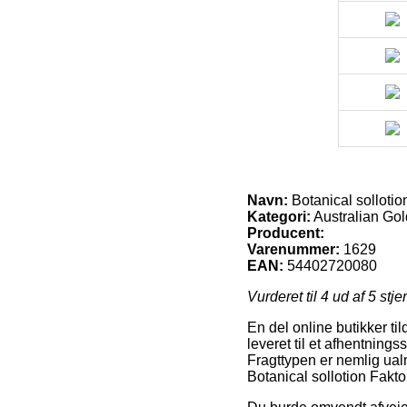
Navn:
Botanical sollotio
Kategori:
Australian Gol
Producent:
Varenummer:
1629
EAN:
54402720080
Vurderet til
4
ud af 5 stje
En del online butikker ti
leveret til et afhentning
Fragttypen er nemlig ual
Botanical sollotion Fakto