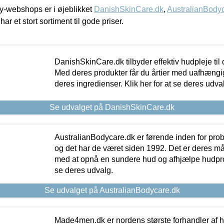
-webshops er i øjeblikket
DanishSkinCare.dk
,
AustralianBody
har et stort sortiment til gode priser.
DanishSkinCare.dk tilbyder effektiv hudpleje til
Med deres produkter får du årtier med uafhængi
deres ingredienser. Klik her for at se deres udva
Se udvalget på DanishSkinCare.dk
AustralianBodycare.dk er førende inden for pr
og det har de været siden 1992. Det er deres m
med at opnå en sundere hud og afhjælpe hudprob
se deres udvalg.
Se udvalget på AustralianBodycare.dk
Made4men.dk er nordens største forhandler af hu