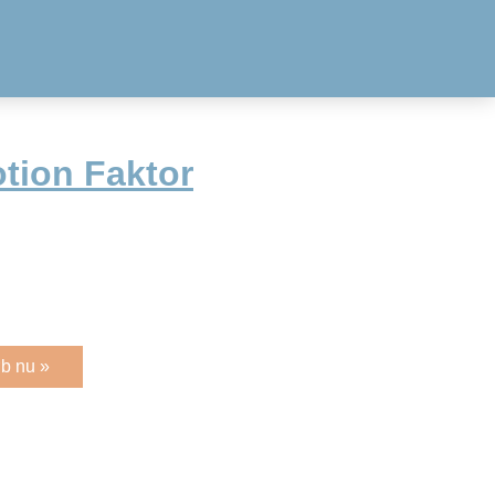
otion Faktor
b nu »