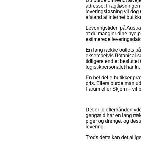
Du burde omvendt afveje fo
adresse. Fragtløsningen v
leveringsløsning vil dog 
afstand af internet butik
Leveringstiden på Austral
at du mangler dine nye pr
estimerede leveringsdato
En lang række outlets på
eksempelvis Botanical so
tidligere end et besluttet
logistikpersonalet har fri.
En hel del e-butikker præ
pris. Ellers burde man ud
Farum eller Skjern – vil bl
Det er jo efterhånden yde
gengæld har en lang række
piger og drenge, og desu
levering.
Trods dette kan det allige