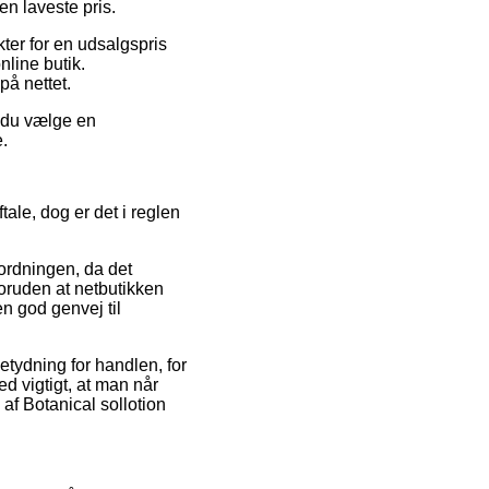
en laveste pris.
ter for en udsalgspris
line butik.
på nettet.
e du vælge en
e.
ale, dog er det i reglen
ordningen, da det
 foruden at netbutikken
en god genvej til
etydning for handlen, for
ed vigtigt, at man når
 af Botanical sollotion