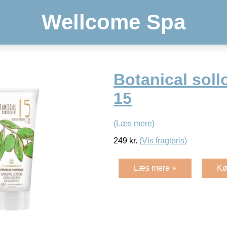
Wellcome Spa
Botanical soll
15
(Læs mere)
249
kr.
(Vis fragtpris)
Læs mere »
Kø