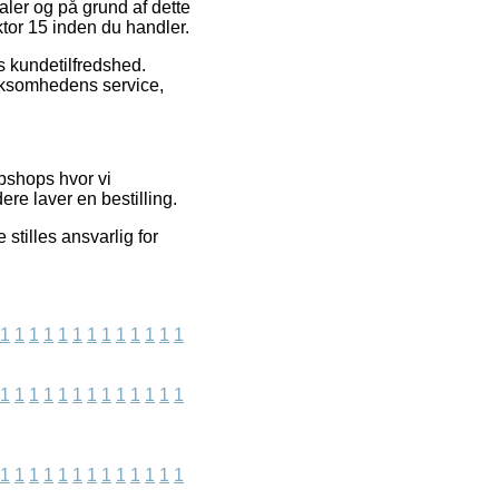
aler og på grund af dette
aktor 15 inden du handler.
s kundetilfredshed.
irksomhedens service,
bshops hvor vi
re laver en bestilling.
tilles ansvarlig for
1
1
1
1
1
1
1
1
1
1
1
1
1
1
1
1
1
1
1
1
1
1
1
1
1
1
1
1
1
1
1
1
1
1
1
1
1
1
1