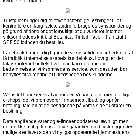
kvinde eller mand.
Trustpilot bringer dig relativt anstændige løsninger til at
kontrollere en lang række andre forbrugeres synspunkter og
på grund af dette er det fornuftigt, at du vurderer internet
virksomhedens kritik af Botanical Tinted Face – Fair Light
SPF 50 forinden du bestiller.
Facebook bringer dig lignende visse solide muligheder for at
få indblik i internet selskabets kundefokus. I øvrigt er der
faktisk internet outlets hvor man kan udforme en
bedømmelse af virksomhedens service, som desuden bør
benyttes til vurdering af tilfredsheden hos kunderne.
Websitet finansieres af annoncer. Vi har aftaler med utallige
e-shops idet vi promoverer firmaernes tilbud, og opnår
betaling ifald en af de besøgende på vores side fuldfører en
bestilling.
Data angående varer og e-firmaer opdateres jævnligt, men
det er ikke muligt for os at give garantier imod justeringer der
muligvis er lavet siden vi nyligst opdaterede hjemmesidens