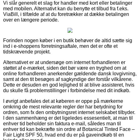
Vi slår generelt et slag for handler med kort eller betalinger
med mobilen. Alternativt kan du benytte et tilbud fra f.eks.
ViaBill, i tilfælde af at du foretrækker at dække betalingen
over en længere periode.
Forinden nogen køber i en butik behøver de altid sætte sig
ind i e-shoppens forretningsaftale, men det er ofte et
tidskrævende projekt.
Alternativet er at undersøge om internet forhandleren er
støttet af e-mærket, siden det bør være en tryghed om at
online forhandleren anerkender gældende dansk lovgivning,
samt at den tit besøges af sagkyndige der forstår vilkårene.
Dette er desuden en god lejlighed til at blive assisteret, hvis
du skulle få problemstillinger i forbindelse med dit indkøb.
I øvrigt anbefales det at køberen er oppe på mærkerne
omkring de mest relevante regler der har betydning for
ordren, som fx den ombytningsret internet selskabet tilbyder.
I den sammenhæng er det ligeledes essesentielt, at man til
enhver tid beholder sin faktura e-mail, således man til
enhver tid kan bekræfte sin ordre af Botanical Tinted Face –
Fair Light SPF 50, hvad end du er på gaveindkøb til en