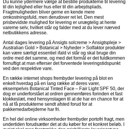
Du kunne ydermere vælge at bestille produkterne til levering
til din lejlighed eller hus eller til din arbejdsplads.
Fragtmuligheden bliver gerne en kende mere
omkostningsfuld, men derudover ret let. Den mest
prisbevidste mulighed for levering er unægtelig at hente
varerne selv, hvilket står og falder med at du lever nærved
netbutikkens adresse.
Antal dages levering på Ansigts solcreme > Ansigtspleje >
Australian Gold > Botanical > Nyheder > Solfaktor produkter
kan være særligt essentiel ifald vi står og skal bruge din
ordre med det samme, og med det formål er det fuldkommen
fornuftigt at man efterser det forventede leveringstidspunkt
ved den respektive vare.
En række internet shops frembyder levering på blot en
enkelt hverdag på en lang række af deres varer,
eksempelvis Botanical Tinted Face – Fair Light SPF 50, der
dog er underforstået at ordren gennemføres forinden et fast
klokkeslæt, med hensynstagen til at de har en chance for at
nå at få produkterne sendt afsted forud for at
pakkemedarbejderne har fri.
En hel del online virksomheder frembyder portofri fragt, men
undertiden forudsætter det at du køber for et konkret beløb. I