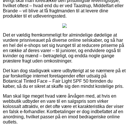
øvrigt skal man foretrække den prisbilligste leveringstype,
hvilket oftest – hvad end du er ved Taastrup, Middelfart eller
Brande – vil blive at få fragtmanden til at levere dine
produkter til et udleveringssted.
Det er vældig fremkommeligt for almindelige dødelige at
vurdere prisniveauet på diverse online selskaber, og så har
en hel del e-shops set sig tvunget til at reducere priserne på
en række af deres varer – til juniorer, og endvidere også til
kvinder og mænd – betragteligt, og endda nogle gange
præstere fragt uden omkostninger.
Det kan dog stadigvæk være udbytterigt at se nærmere på et
par forskellige internet foretagender efter udsalg på
Botanical Tinted Face – Fair Light SPF 50 forinden du
køber, så du er sikret at skaffe sig den mindst kostelige pris.
Man skal lige meget hvad være årvågen med, at hvis en
webbutik udbyder en vare til en salgspris som virker
kolossalt attraktiv, er det ofte være et karakteristika der viser
en falsk e-forhandler. Kortbetalinger er dog indbefattet af en
anordning, hvilket passer på en imod bedrageriske online
outlets.