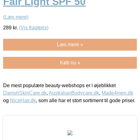
Fair Light SPF 50
(Læs mere)
289
kr.
(Vis fragtpris)
Læs mere »
Køb nu »
De mest populære beauty-webshops er i øjeblikket
DanishSkinCare.dk
,
AustralianBodycare.dk
,
Made4men.dk
og
NiceHair.dk
, som alle har et stort sortiment til gode priser.