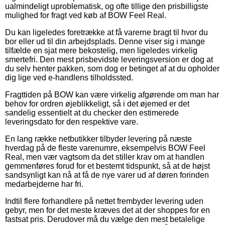
ualmindeligt uproblematisk, og ofte tillige den prisbilligste
mulighed for fragt ved køb af BOW Feel Real.
Du kan ligeledes foretrække at få varerne bragt til hvor du
bor eller ud til din arbejdsplads. Denne viser sig i mange
tilfælde en sjat mere bekostelig, men ligeledes virkelig
smertefri. Den mest prisbevidste leveringsversion er dog at
du selv henter pakken, som dog er betinget af at du opholder
dig lige ved e-handlens tilholdssted.
Fragttiden på BOW kan være virkelig afgørende om man har
behov for ordren øjeblikkeligt, så i det øjemed er det
sandelig essentielt at du checker den estimerede
leveringsdato for den respektive vare.
En lang række netbutikker tilbyder levering på næste
hverdag på de fleste varenumre, eksempelvis BOW Feel
Real, men vær vagtsom da det stiller krav om at handlen
gemmenføres forud for et bestemt tidspunkt, så at de højst
sandsynligt kan nå at få de nye varer ud af døren forinden
medarbejderne har fri.
Indtil flere forhandlere på nettet frembyder levering uden
gebyr, men for det meste kræves det at der shoppes for en
fastsat pris. Derudover må du vælge den mest betalelige