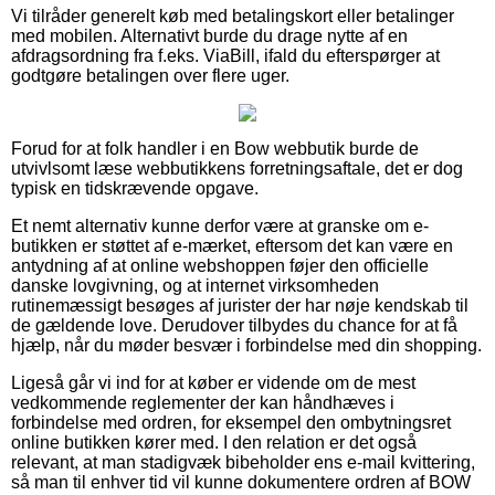
Vi tilråder generelt køb med betalingskort eller betalinger
med mobilen. Alternativt burde du drage nytte af en
afdragsordning fra f.eks. ViaBill, ifald du efterspørger at
godtgøre betalingen over flere uger.
Forud for at folk handler i en Bow webbutik burde de
utvivlsomt læse webbutikkens forretningsaftale, det er dog
typisk en tidskrævende opgave.
Et nemt alternativ kunne derfor være at granske om e-
butikken er støttet af e-mærket, eftersom det kan være en
antydning af at online webshoppen føjer den officielle
danske lovgivning, og at internet virksomheden
rutinemæssigt besøges af jurister der har nøje kendskab til
de gældende love. Derudover tilbydes du chance for at få
hjælp, når du møder besvær i forbindelse med din shopping.
Ligeså går vi ind for at køber er vidende om de mest
vedkommende reglementer der kan håndhæves i
forbindelse med ordren, for eksempel den ombytningsret
online butikken kører med. I den relation er det også
relevant, at man stadigvæk bibeholder ens e-mail kvittering,
så man til enhver tid vil kunne dokumentere ordren af BOW