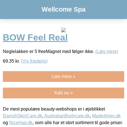
Wellcome Spa
BOW Feel Real
Neglelakken er 5 freeMagnet med følger ikke.
(Læs mere)
69.35
kr.
(Vis fragtpris)
Læs mere »
Køb nu »
De mest populære beauty-webshops er i øjeblikket
DanishSkinCare.dk
,
AustralianBodycare.dk
,
Made4men.dk
og
NiceHair.dk
, som alle har et stort sortiment til gode priser.