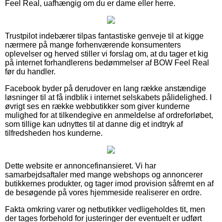
Feel Real, uafhængig om du er dame eller herre.
Trustpilot indebærer tilpas fantastiske genveje til at kigge
nærmere på mange forhenværende konsumenters
oplevelser og herved stiller vi forslag om, at du tager et kig
på internet forhandlerens bedømmelser af BOW Feel Real
før du handler.
Facebook byder på derudover en lang række anstændige
løsninger til at få indblik i internet selskabets pålidelighed. I
øvrigt ses en række webbutikker som giver kunderne
mulighed for at tilkendegive en anmeldelse af ordreforløbet,
som tillige kan udnyttes til at danne dig et indtryk af
tilfredsheden hos kunderne.
Dette website er annoncefinansieret. Vi har
samarbejdsaftaler med mange webshops og annoncerer
butikkernes produkter, og tager imod provision såfremt en af
de besøgende på vores hjemmeside realiserer en ordre.
Fakta omkring varer og netbutikker vedligeholdes tit, men
der tages forbehold for justeringer der eventuelt er udført