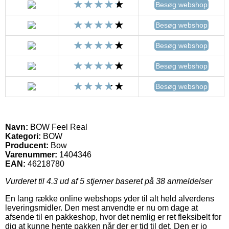
Besøg webshop
Besøg webshop
Besøg webshop
Besøg webshop
Besøg webshop
Navn:
BOW Feel Real
Kategori:
BOW
Producent:
Bow
Varenummer:
1404346
EAN:
46218780
Vurderet til
4.3
ud af 5 stjerner baseret på
38
anmeldelser
En lang række online webshops yder til alt held alverdens
leveringsmidler. Den mest anvendte er nu om dage at
afsende til en pakkeshop, hvor det nemlig er ret fleksibelt for
dig at kunne hente pakken når der er tid til det. Den er jo