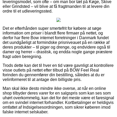
leveringsmodel, som ofte – om man bor tæt på Køge, Skive
eller Grindsted – vil blive at få fragtmanden til at levere din
ordre til et udleveringssted.
Det er efterhånden super smertefrit for købere at søge
information om priser i blandt flere firmaer på nettet, og
derfor har flere Bow internet forretninger i Danmark fundet
det uundgåeligt at formindske prisniveauet på en række af
deres produkter – til piger og drenge, og endvidere også til
damer og herrer – drastisk, og endda nogle gange præstere
fragt uden beregning.
Trods dette kan det til hver en tid være gavnligt at kontrollere
visse outlets på nettet efter tilbud på BOW Feel Real
forinden du gennemfører din bestilling, således at du er
velinformeret til at antage den billigste pris.
Man skal ikke desto mindre ikke overse, at når en online
shop tilbyder deres varer for en salgspris som kan ses som
uhørt overkommelig, kan det for det meste være et faresignal
om en svindel internet forhandler. Kortbetalinger er heldigvis
omfattet af Indsigelsesordningen, som sikrer køberen imod
falske internet selskaber.