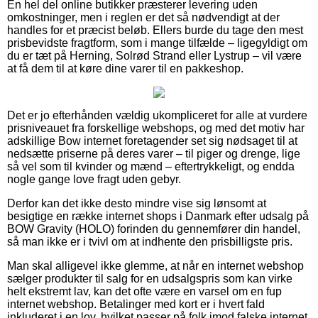
En hel del online butikker præsterer levering uden
omkostninger, men i reglen er det så nødvendigt at der
handles for et præcist beløb. Ellers burde du tage den mest
prisbevidste fragtform, som i mange tilfælde – ligegyldigt om
du er tæt på Herning, Solrød Strand eller Lystrup – vil være
at få dem til at køre dine varer til en pakkeshop.
Det er jo efterhånden vældig ukompliceret for alle at vurdere
prisniveauet fra forskellige webshops, og med det motiv har
adskillige Bow internet foretagender set sig nødsaget til at
nedsætte priserne på deres varer – til piger og drenge, lige
så vel som til kvinder og mænd – eftertrykkeligt, og endda
nogle gange love fragt uden gebyr.
Derfor kan det ikke desto mindre vise sig lønsomt at
besigtige en række internet shops i Danmark efter udsalg på
BOW Gravity (HOLO) forinden du gennemfører din handel,
så man ikke er i tvivl om at indhente den prisbilligste pris.
Man skal alligevel ikke glemme, at når en internet webshop
sælger produkter til salg for en udsalgspris som kan virke
helt ekstremt lav, kan det ofte være en varsel om en fup
internet webshop. Betalinger med kort er i hvert fald
inkluderet i en lov, hvilket passer på folk imod falske internet