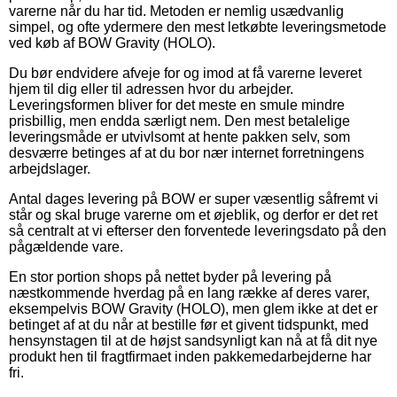
varerne når du har tid. Metoden er nemlig usædvanlig
simpel, og ofte ydermere den mest letkøbte leveringsmetode
ved køb af BOW Gravity (HOLO).
Du bør endvidere afveje for og imod at få varerne leveret
hjem til dig eller til adressen hvor du arbejder.
Leveringsformen bliver for det meste en smule mindre
prisbillig, men endda særligt nem. Den mest betalelige
leveringsmåde er utvivlsomt at hente pakken selv, som
desværre betinges af at du bor nær internet forretningens
arbejdslager.
Antal dages levering på BOW er super væsentlig såfremt vi
står og skal bruge varerne om et øjeblik, og derfor er det ret
så centralt at vi efterser den forventede leveringsdato på den
pågældende vare.
En stor portion shops på nettet byder på levering på
næstkommende hverdag på en lang række af deres varer,
eksempelvis BOW Gravity (HOLO), men glem ikke at det er
betinget af at du når at bestille før et givent tidspunkt, med
hensynstagen til at de højst sandsynligt kan nå at få dit nye
produkt hen til fragtfirmaet inden pakkemedarbejderne har
fri.