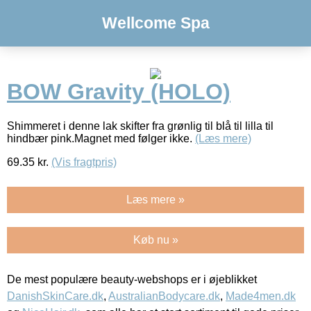
Wellcome Spa
BOW Gravity (HOLO)
Shimmeret i denne lak skifter fra grønlig til blå til lilla til
hindbær pink.Magnet med følger ikke.
(Læs mere)
69.35
kr.
(Vis fragtpris)
Læs mere »
Køb nu »
De mest populære beauty-webshops er i øjeblikket
DanishSkinCare.dk
,
AustralianBodycare.dk
,
Made4men.dk