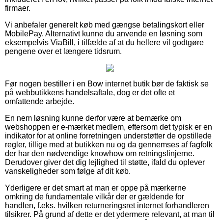
firmaer.
Vi anbefaler generelt køb med gængse betalingskort eller
MobilePay. Alternativt kunne du anvende en løsning som
eksempelvis ViaBill, i tilfælde af at du hellere vil godtgøre
pengene over et længere tidsrum.
Før nogen bestiller i en Bow internet butik bør de faktisk se
på webbutikkens handelsaftale, dog er det ofte et
omfattende arbejde.
En nem løsning kunne derfor være at bemærke om
webshoppen er e-mærket medlem, eftersom det typisk er en
indikator for at online forretningen understøtter de opstillede
regler, tillige med at butikken nu og da gennemses af fagfolk
der har den nødvendige knowhow om retningslinjerne.
Derudover giver det dig lejlighed til støtte, ifald du oplever
vanskeligheder som følge af dit køb.
Yderligere er det smart at man er oppe på mærkerne
omkring de fundamentale vilkår der er gældende for
handlen, f.eks. hvilken returneringsret internet forhandleren
tilsikrer. På grund af dette er det ydermere relevant, at man til