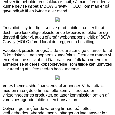
enhver tid beholder ens faktura e-mail, så man i fremtiden vil
kunne bevise købet af BOW Gravity (HOLO), om man er på
gaveindkøb til en kvinde eller mand.
Trustpilot tilbyder dig i højeste grad habile chancer for at
dechifrere forskellige eksisterende køberes reflektioner og
derved tilråder vi, at du eftergår webshoppens kritik af BOW
Gravity (HOLO) forud for at du lægger din bestilling.
Facebook præsterer også aldeles anstændige chancer for at
få kendskab til netshoppens kundefokus. Desuden møder vi
en del online selskaber i Danmark hvor folk kan notere en
anmeldelse af deres købsoplevelse, som tillige kan udnyttes
til vurdering af tilfredsheden hos kunderne.
Vores hjemmeside finansieres af annoncer. Vi har aftaler
med en mængde e-firmaer eftersom vi introducerer
virksomhedernes produkter, og tager kommission om en af
vores besøgende fuldfører en transaktion.
Oplysninger angående varer og firmaer på nettet
vedligeholdes løbende, men vi påtager os intet ansvar for