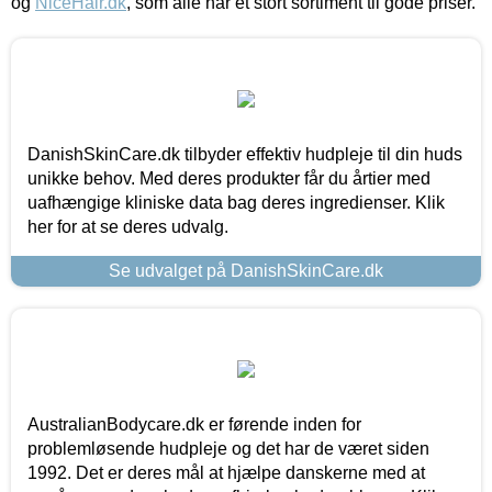
og
NiceHair.dk
, som alle har et stort sortiment til gode priser.
DanishSkinCare.dk tilbyder effektiv hudpleje til din huds
unikke behov. Med deres produkter får du årtier med
uafhængige kliniske data bag deres ingredienser. Klik
her for at se deres udvalg.
Se udvalget på DanishSkinCare.dk
AustralianBodycare.dk er førende inden for
problemløsende hudpleje og det har de været siden
1992. Det er deres mål at hjælpe danskerne med at