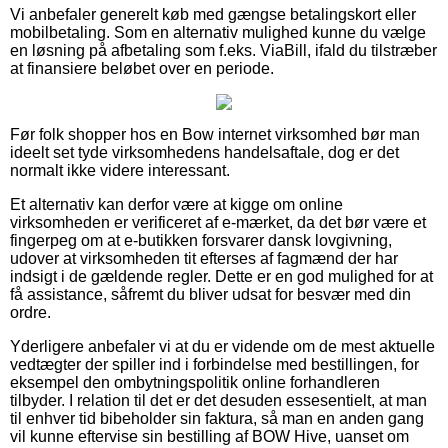
Vi anbefaler generelt køb med gængse betalingskort eller
mobilbetaling. Som en alternativ mulighed kunne du vælge
en løsning på afbetaling som f.eks. ViaBill, ifald du tilstræber
at finansiere beløbet over en periode.
Før folk shopper hos en Bow internet virksomhed bør man
ideelt set tyde virksomhedens handelsaftale, dog er det
normalt ikke videre interessant.
Et alternativ kan derfor være at kigge om online
virksomheden er verificeret af e-mærket, da det bør være et
fingerpeg om at e-butikken forsvarer dansk lovgivning,
udover at virksomheden tit efterses af fagmænd der har
indsigt i de gældende regler. Dette er en god mulighed for at
få assistance, såfremt du bliver udsat for besvær med din
ordre.
Yderligere anbefaler vi at du er vidende om de mest aktuelle
vedtægter der spiller ind i forbindelse med bestillingen, for
eksempel den ombytningspolitik online forhandleren
tilbyder. I relation til det er det desuden essesentielt, at man
til enhver tid bibeholder sin faktura, så man en anden gang
vil kunne eftervise sin bestilling af BOW Hive, uanset om