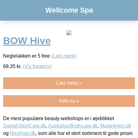
Wellcome Spa
BOW Hive
Neglelakken er 5 free
(Læs mere)
69.35
kr.
(Vis fragtpris)
Læs mere »
Køb nu »
De mest populære beauty-webshops er i øjeblikket
DanishSkinCare.dk
,
AustralianBodycare.dk
,
Made4men.dk
og
NiceHair.dk
, som alle har et stort sortiment til gode priser.