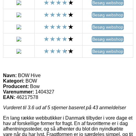
Besøg webshop
Besøg webshop
Besøg webshop
Besøg webshop
Besøg webshop
Navn:
BOW Hive
Kategori:
BOW
Producent:
Bow
Varenummer:
1404327
EAN:
46217578
Vurderet til
3.6
ud af 5 stjerner baseret på
43
anmeldelser
En lang række webbutikker i Danmark tilbyder i vore dage et
hav af forskellige former for fragt. En af favoritterne er i dag
afhentningssteder, og så afhenter du blot din nyindkøbte
vare når du har lyst. Fragtformen er jo særdeles simpel, og tit