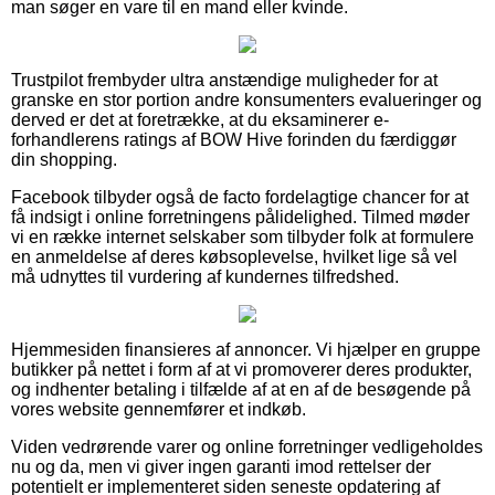
man søger en vare til en mand eller kvinde.
Trustpilot frembyder ultra anstændige muligheder for at
granske en stor portion andre konsumenters evalueringer og
derved er det at foretrække, at du eksaminerer e-
forhandlerens ratings af BOW Hive forinden du færdiggør
din shopping.
Facebook tilbyder også de facto fordelagtige chancer for at
få indsigt i online forretningens pålidelighed. Tilmed møder
vi en række internet selskaber som tilbyder folk at formulere
en anmeldelse af deres købsoplevelse, hvilket lige så vel
må udnyttes til vurdering af kundernes tilfredshed.
Hjemmesiden finansieres af annoncer. Vi hjælper en gruppe
butikker på nettet i form af at vi promoverer deres produkter,
og indhenter betaling i tilfælde af at en af de besøgende på
vores website gennemfører et indkøb.
Viden vedrørende varer og online forretninger vedligeholdes
nu og da, men vi giver ingen garanti imod rettelser der
potentielt er implementeret siden seneste opdatering af