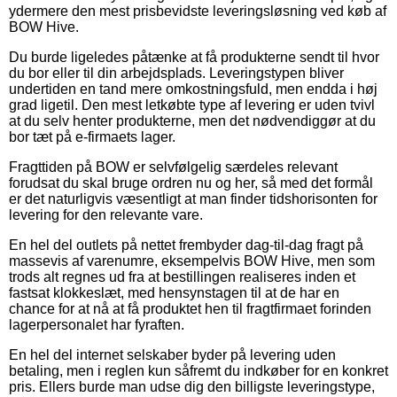
ydermere den mest prisbevidste leveringsløsning ved køb af
BOW Hive.
Du burde ligeledes påtænke at få produkterne sendt til hvor
du bor eller til din arbejdsplads. Leveringstypen bliver
undertiden en tand mere omkostningsfuld, men endda i høj
grad ligetil. Den mest letkøbte type af levering er uden tvivl
at du selv henter produkterne, men det nødvendiggør at du
bor tæt på e-firmaets lager.
Fragttiden på BOW er selvfølgelig særdeles relevant
forudsat du skal bruge ordren nu og her, så med det formål
er det naturligvis væsentligt at man finder tidshorisonten for
levering for den relevante vare.
En hel del outlets på nettet frembyder dag-til-dag fragt på
massevis af varenumre, eksempelvis BOW Hive, men som
trods alt regnes ud fra at bestillingen realiseres inden et
fastsat klokkeslæt, med hensynstagen til at de har en
chance for at nå at få produktet hen til fragtfirmaet forinden
lagerpersonalet har fyraften.
En hel del internet selskaber byder på levering uden
betaling, men i reglen kun såfremt du indkøber for en konkret
pris. Ellers burde man udse dig den billigste leveringstype,