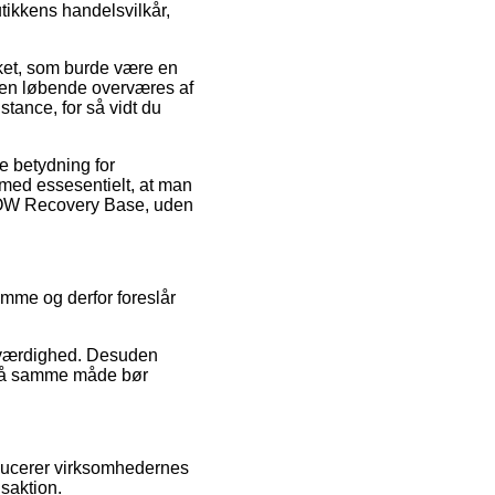
tikkens handelsvilkår,
rket, som burde være en
ikken løbende overværes af
stance, for så vidt du
e betydning for
tilmed essesentielt, at man
 BOW Recovery Base, uden
omme og derfor foreslår
roværdighed. Desuden
t på samme måde bør
roducerer virksomhedernes
saktion.