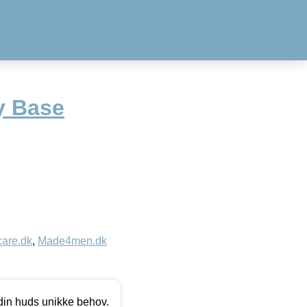
y Base
care.dk
,
Made4men.dk
 din huds unikke behov.