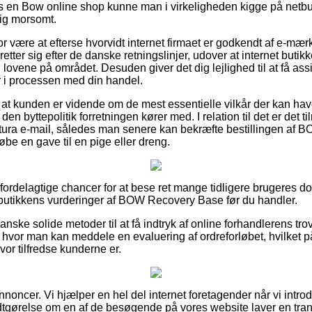
s en Bow online shop kunne man i virkeligheden kigge på netbu
lig morsomt.
or være at efterse hvorvidt internet firmaet er godkendt af e-mæ
etter sig efter de danske retningslinjer, udover at internet but
lovene på området. Desuden giver det dig lejlighed til at få assi
r i processen med din handel.
r at kunden er vidende om de mest essentielle vilkår der kan hav
 den byttepolitik forretningen kører med. I relation til det er det 
ktura e-mail, således man senere kan bekræfte bestillingen af
be en gave til en pige eller dreng.
d fordelagtige chancer for at bese ret mange tidligere brugeres d
ebbutikkens vurderinger af BOW Recovery Base før du handler.
nske solide metoder til at få indtryk af online forhandlerens t
 hvor man kan meddele en evaluering af ordreforløbet, hvilke
hvor tilfredse kunderne er.
nnoncer. Vi hjælper en hel del internet foretagender når vi int
dtgørelse om en af de besøgende på vores website laver en tran