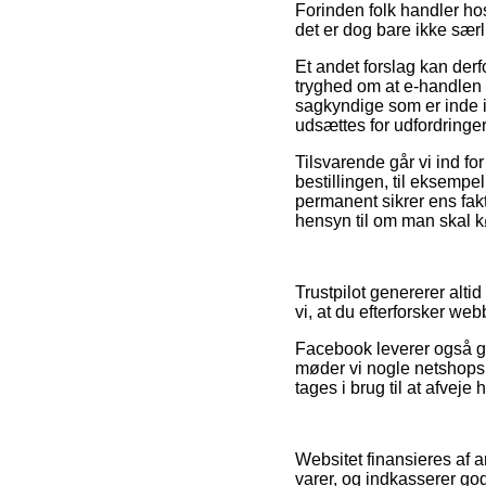
Forinden folk handler ho
det er dog bare ikke sær
Et andet forslag kan derf
tryghed om at e-handlen r
sagkyndige som er inde i 
udsættes for udfordringe
Tilsvarende går vi ind fo
bestillingen, til eksempel
permanent sikrer ens fa
hensyn til om man skal kø
Trustpilot genererer alti
vi, at du efterforsker w
Facebook leverer også ga
møder vi nogle netshops
tages i brug til at afveje 
Websitet finansieres af a
varer, og indkasserer go