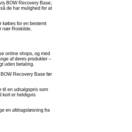
pelvis BOW Recovery Base,
 så de har mulighed for at
er købes for en bestemt
er nær Roskilde,
erse online shops, og med
ange af deres produkter –
agt uden betaling.
på BOW Recovery Base før
e til en udsalgspris som
 kort er heldigvis
ge en afdragsløsning fra