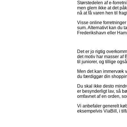
Størstedelen af e-forret
men glem ikke at det påkr
nå at få varen hen til f
Visse online forretninger
sum. Alternativt kan du t
Frederikshavn eller Hamme
Det er jo rigtig overkomm
det motiv har masser af 
til juniorer, og tillige o
Men det kan immervæk væ
du færdiggør din shopping
Du skal ikke desto mindre
er besynderligt lav, så b
omfavnet af en orden, som
Vi anbefaler generelt kø
eksempelvis ViaBill, i til