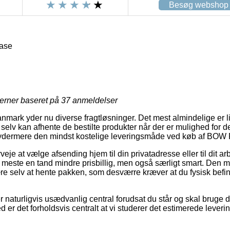
Besøg webshop
ase
jerner baseret på
37
anmeldelser
ark yder nu diverse fragtløsninger. Det mest almindelige er lig
selv kan afhente de bestilte produkter når der er mulighed for de
ydermere den mindst kostelige leveringsmåde ved køb af BOW
veje at vælge afsending hjem til din privatadresse eller til dit a
 meste en tand mindre prisbillig, men også særligt smart. Den mi
e selv at hente pakken, som desværre kræver at du fysisk befin
naturligvis usædvanlig central forudsat du står og skal bruge 
med er det forholdsvis centralt at vi studerer det estimerede lever