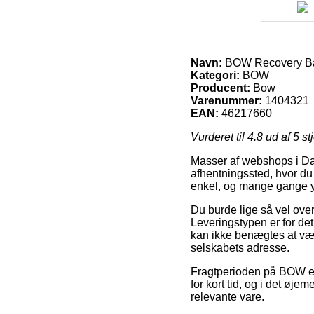
Navn:
BOW Recovery B
Kategori:
BOW
Producent:
Bow
Varenummer:
1404321
EAN:
46217660
Vurderet til
4.8
ud af 5 st
Masser af webshops i Danm
afhentningssted, hvor du 
enkel, og mange gange 
Du burde lige så vel over
Leveringstypen er for det
kan ikke benægtes at vær
selskabets adresse.
Fragtperioden på BOW er 
for kort tid, og i det øje
relevante vare.