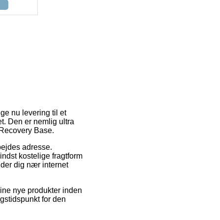
e nu levering til et
t. Den er nemlig ultra
 Recovery Base.
rbejdes adresse.
ndst kostelige fragtform
der dig nær internet
dine nye produkter inden
ingstidspunkt for den