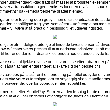
ninger udlover dag-til-dag fragt på masser af produkter, eksem
æver at transaktionen gennemføres forinden et aftalt tidspunkt,
ragtfirmaet før pakkemedarbejderne drager hjemad.
 garanterer levering uden gebyr, men oftest forudsætter det at d
age den prisbilligste fragttype, som oftest – uafhængig om man 
l – vil være at få bragt din bestilling til et udleveringssted.
eligt for almindelige dødelige at finde de laveste priser på div
Bow e-firmaer været presset til at at nedsætte prisniveauet på m
gså til herrer og damer – drastisk, og endda nogle gange tilbyde fr
re smart at tjekke diverse online varehuse efter rabatkoder 
, sådan at man er garanteret at skaffe sig den bedste pris.
 være obs på, at såfremt en forretning på nettet udbyder en var
ør det ofte være et faresignal om en snydagtig shop. Handler med
 forsvarer dig overfor uoprigtige internet butikker.
b med kort eller MobilePay. Som en anden løsning burde du bru
fælde af at du ser en fordel i at godtgøre beløbet ude i fremtiden.