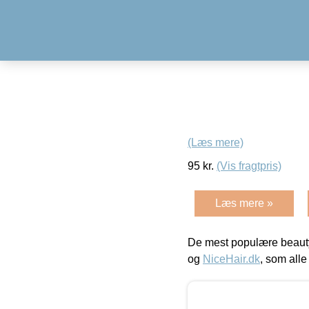
(Læs mere)
95
kr.
(Vis fragtpris)
Læs mere »
De mest populære beauty
og
NiceHair.dk
, som alle 