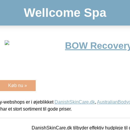
Wellcome Spa
BOW Recover
Køb nu »
-webshops er i øjeblikket
DanishSkinCare.dk
,
AustralianBody
har et stort sortiment til gode priser.
DanishSkinCare.dk tilbyder effektiv hudpleje til