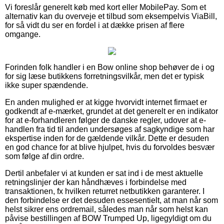
Vi foreslår generelt køb med kort eller MobilePay. Som et
alternativ kan du overveje et tilbud som eksempelvis ViaBill,
for så vidt du ser en fordel i at dække prisen af flere
omgange.
Forinden folk handler i en Bow online shop behøver de i og
for sig læse butikkens forretningsvilkår, men det er typisk
ikke super spændende.
En anden mulighed er at kigge hvorvidt internet firmaet er
godkendt af e-mærket, grundet at det generelt er en indikator
for at e-forhandleren følger de danske regler, udover at e-
handlen fra tid til anden undersøges af sagkyndige som har
ekspertise inden for de gældende vilkår. Dette er desuden
en god chance for at blive hjulpet, hvis du forvoldes besvær
som følge af din ordre.
Dertil anbefaler vi at kunden er sat ind i de mest aktuelle
retningslinjer der kan håndhæves i forbindelse med
transaktionen, fx hvilken returret netbutikken garanterer. I
den forbindelse er det desuden essesentielt, at man når som
helst sikrer ens ordremail, således man når som helst kan
påvise bestillingen af BOW Trumped Up, ligegyldigt om du