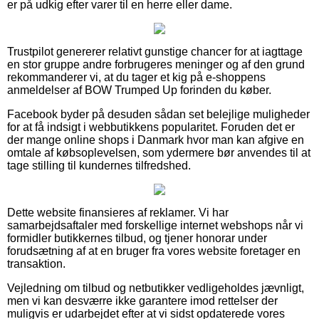
er på udkig efter varer til en herre eller dame.
Trustpilot genererer relativt gunstige chancer for at iagttage
en stor gruppe andre forbrugeres meninger og af den grund
rekommanderer vi, at du tager et kig på e-shoppens
anmeldelser af BOW Trumped Up forinden du køber.
Facebook byder på desuden sådan set belejlige muligheder
for at få indsigt i webbutikkens popularitet. Foruden det er
der mange online shops i Danmark hvor man kan afgive en
omtale af købsoplevelsen, som ydermere bør anvendes til at
tage stilling til kundernes tilfredshed.
Dette website finansieres af reklamer. Vi har
samarbejdsaftaler med forskellige internet webshops når vi
formidler butikkernes tilbud, og tjener honorar under
forudsætning af at en bruger fra vores website foretager en
transaktion.
Vejledning om tilbud og netbutikker vedligeholdes jævnligt,
men vi kan desværre ikke garantere imod rettelser der
muligvis er udarbejdet efter at vi sidst opdaterede vores