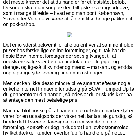
det meste kræver det at du handler for et fastslået beløb.
Desuden skal man snuppe den billigste leveringsudgave,
som i mange tilfælde – hvad end man bor i København,
Skive eller Vejen – vil være at få dem til at bringe pakken til
en pakkeshop.
Det er jo yderst bekvemt for alle og enhver at sammenholde
priser hos forskellige online forretninger, og til tak har de
fleste Bow internet foretagender set sig tvunget til at
nedskære salgsværdien på produkterne – til piger og
drenge, og ligeså til kvinder og mænd – markant, og endda
nogle gange yde levering uden omkostninger.
Men det kan ikke desto mindre blive smart at efterse nogle
enkelte internet firmaer efter udsalg på BOW Trumped Up før
du gennemfører din handel, således at du er skudsikker på
at antage den mest betalelige pris.
Man må blot huske på, at når en internet shop markedsfører
varer for en udsalgspris der virker helt fantastisk gunstig, så
burde det tit være et faresignal om en svindel online
forretning. Kortkøb er dog inkluderet i en lovbestemmelse,
hvilket dækker kunden overfor fup forhandlere på nettet.