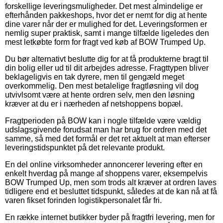
forskellige leveringsmuligheder. Det mest almindelige er
efterhånden pakkeshops, hvor det er nemt for dig at hente
dine varer når der er mulighed for det. Leveringsformen er
nemlig super praktisk, samt i mange tilfælde ligeledes den
mest letkøbte form for fragt ved køb af BOW Trumped Up.
Du bør alternativt beslutte dig for at få produkterne bragt til
din bolig eller ud til dit arbejdes adresse. Fragttypen bliver
beklageligvis en tak dyrere, men til gengæld meget
overkommelig. Den mest betalelige fragtløsning vil dog
utvivlsomt være at hente ordren selv, men den løsning
kræver at du er i nærheden af netshoppens bopæl.
Fragtperioden på BOW kan i nogle tilfælde være vældig
udslagsgivende forudsat man har brug for ordren med det
samme, så med det formål er det ret aktuelt at man efterser
leveringstidspunktet på det relevante produkt.
En del online virksomheder annoncerer levering efter en
enkelt hverdag på mange af shoppens varer, eksempelvis
BOW Trumped Up, men som trods alt kræver at ordren laves
tidligere end et besluttet tidspunkt, således at de kan nå at få
varen fikset forinden logistikpersonalet får fri.
En række internet butikker byder på fragtfri levering, men for