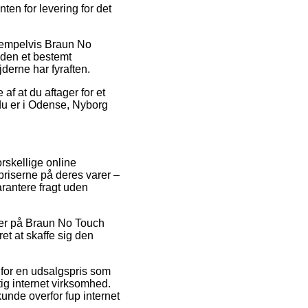
ten for levering for det
ksempelvis Braun No
den et bestemt
derne har fyraften.
af at du aftager for et
 du er i Odense, Nyborg
rskellige online
priserne på deres varer –
arantere fragt uden
oder på Braun No Touch
t at skaffe sig den
 for en udsalgspris som
ig internet virksomhed.
unde overfor fup internet