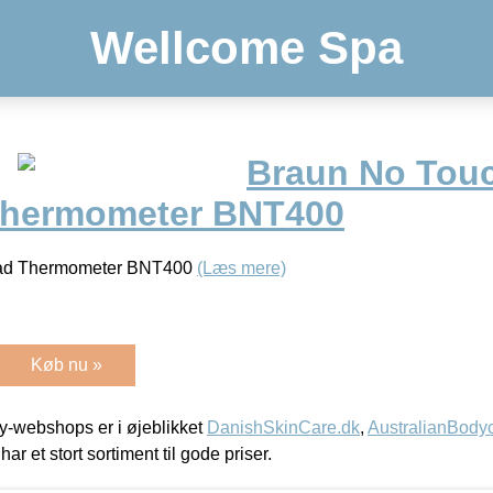
Wellcome Spa
Braun No Tou
Thermometer BNT400
ead Thermometer BNT400
(Læs mere)
Køb nu »
-webshops er i øjeblikket
DanishSkinCare.dk
,
AustralianBody
har et stort sortiment til gode priser.