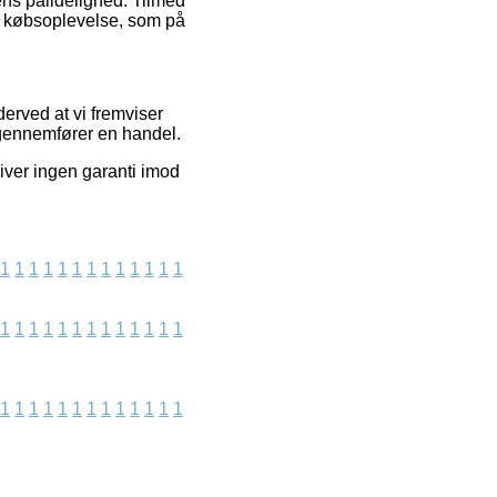
ens pålidelighed. Tilmed
es købsoplevelse, som på
derved at vi fremviser
 gennemfører en handel.
iver ingen garanti imod
1
1
1
1
1
1
1
1
1
1
1
1
1
1
1
1
1
1
1
1
1
1
1
1
1
1
1
1
1
1
1
1
1
1
1
1
1
1
1