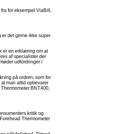
fra for eksempel ViaBill,
er det gerne ikke super
 er en erklæring om at
es af specialister der
 møder udfordringer i
rkning på ordren, som for
t, at man altid opbevarer
ad Thermometer BNT400,
onsumenters kritik og
ch Forehead Thermometer