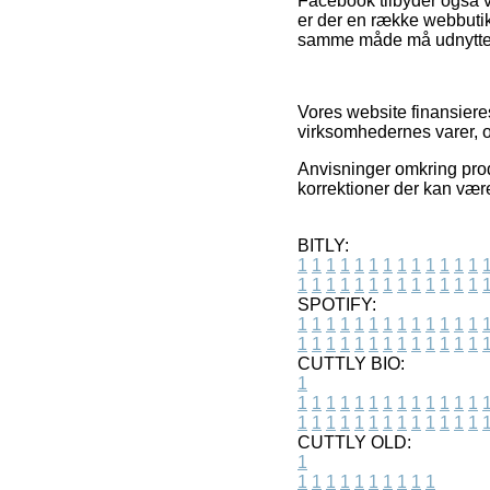
Facebook tilbyder også v
er der en række webbutik
samme måde må udnyttes 
Vores website finansieres
virksomhedernes varer, o
Anvisninger omkring prod
korrektioner der kan vær
BITLY:
1
1
1
1
1
1
1
1
1
1
1
1
1
1
1
1
1
1
1
1
1
1
1
1
1
1
SPOTIFY:
1
1
1
1
1
1
1
1
1
1
1
1
1
1
1
1
1
1
1
1
1
1
1
1
1
1
CUTTLY BIO:
1
1
1
1
1
1
1
1
1
1
1
1
1
1
1
1
1
1
1
1
1
1
1
1
1
1
1
CUTTLY OLD:
1
1
1
1
1
1
1
1
1
1
1