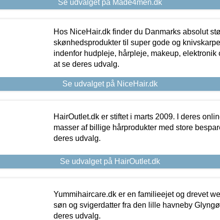
Se udvalget på Made4men.dk
Hos NiceHair.dk finder du Danmarks absolut stø
skønhedsprodukter til super gode og knivskarpe 
indenfor hudpleje, hårpleje, makeup, elektronik 
at se deres udvalg.
Se udvalget på NiceHair.dk
HairOutlet.dk er stiftet i marts 2009. I deres onl
masser af billige hårprodukter med store besparel
deres udvalg.
Se udvalget på HairOutlet.dk
Yummihaircare.dk er en familieejet og drevet we
søn og svigerdatter fra den lille havneby Glyngøre
deres udvalg.