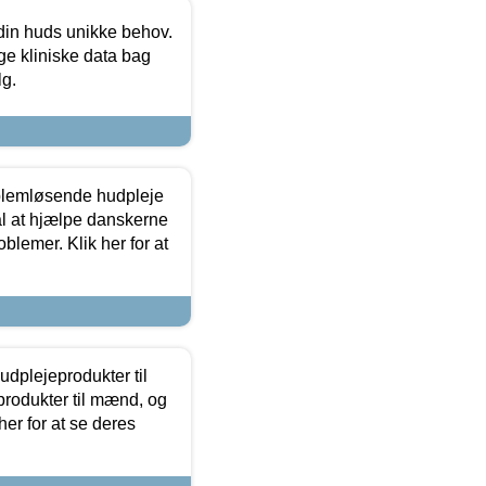
 din huds unikke behov.
ge kliniske data bag
lg.
oblemløsende hudpleje
ål at hjælpe danskerne
lemer. Klik her for at
dplejeprodukter til
produkter til mænd, og
her for at se deres