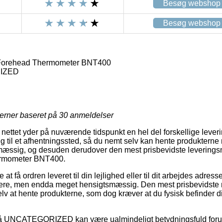
Besøg webshop
Besøg webshop
Forehead Thermometer BNT400
IZED
jerner baseret på
30
anmeldelser
 nettet yder på nuværende tidspunkt en hel del forskellige lever
g til et afhentningssted, så du nemt selv kan hente produkterne 
tsmæssig, og desuden derudover den mest prisbevidste levering
rmometer BNT400.
 at få ordren leveret til din lejlighed eller til dit arbejdes adres
rere, men endda meget hensigtsmæssig. Den mest prisbevidste m
lv at hente produkterne, som dog kræver at du fysisk befinder d
å UNCATEGORIZED kan være ualmindeligt betydningsfuld foru