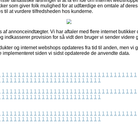
isse fantastiske løsninger til at få en idé om internet webshopp
ker som giver folk mulighed for at udfærdige en omtale af der
til at vurdere tilfredsheden hos kunderne.
 af annonceindtægter. Vi har aftaler med flere internet butikker 
g indkasserer provision for så vidt den bruger vi sender videre
ukter og internet webshops opdateres fra tid til anden, men vi g
e implementeret siden vi sidst opdaterede de anvendte data.
1
1
1
1
1
1
1
1
1
1
1
1
1
1
1
1
1
1
1
1
1
1
1
1
1
1
1
1
1
1
1
1
1
1
1
1
1
1
1
1
1
1
1
1
1
1
1
1
1
1
1
1
1
1
1
1
1
1
1
1
1
1
1
1
1
1
1
1
1
1
1
1
1
1
1
1
1
1
1
1
1
1
1
1
1
1
1
1
1
1
1
1
1
1
1
1
1
1
1
1
1
1
1
1
1
1
1
1
1
1
1
1
1
1
1
1
1
1
1
1
1
1
1
1
1
1
1
1
1
1
1
1
1
1
1
1
1
1
1
1
1
1
1
1
1
1
1
1
1
1
1
1
1
1
1
1
1
1
1
1
1
1
1
1
1
1
1
1
1
1
1
1
1
1
1
1
1
1
1
1
1
1
1