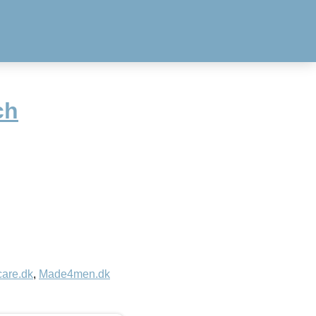
ch
care.dk
,
Made4men.dk