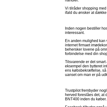
handler.
Vi tilråder shopping med
ifald du ønsker at dække 
Inden nogen bestiller h
interessant.
En anden mulighed kan væ
internet firmaet imødeko
behersker lovene på områd
forbindelse med din sho
Tilsvarende er det smart 
eksempel den bytteret inte
ens købsbekræftelse, s
uanset om man er på udkig
Trustpilot frembyder nogl
herved foreslåes det, a
BNT400 inden du køber.