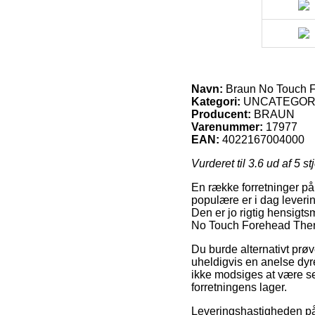
Navn:
Braun No Touch 
Kategori:
UNCATEGOR
Producent:
BRAUN
Varenummer:
17977
EAN:
4022167004000
Vurderet til
3.6
ud af 5 st
En række forretninger på
populære er i dag leverin
Den er jo rigtig hensig
No Touch Forehead The
Du burde alternativt prøve
uheldigvis en anelse dy
ikke modsiges at være se
forretningens lager.
Leveringshastigheden p