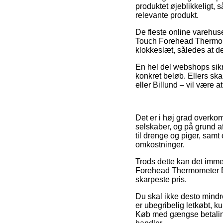
produktet øjeblikkeligt, 
relevante produkt.
De fleste online varehus
Touch Forehead Thermome
klokkeslæt, således at de
En hel del webshops sikre
konkret beløb. Ellers ska
eller Billund – vil være a
Det er i høj grad overko
selskaber, og på grund af
til drenge og piger, samt
omkostninger.
Trods dette kan det imme
Forehead Thermometer BN
skarpeste pris.
Du skal ikke desto mindre
er ubegribelig letkøbt, k
Køb med gængse betalingsk