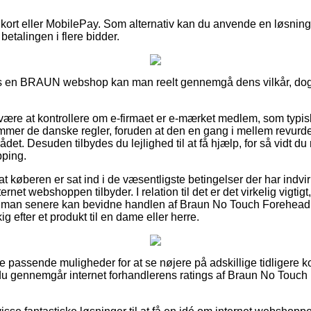
 kort eller MobilePay. Som alternativ kan du anvende en løsning 
betalingen i flere bidder.
os en BRAUN webshop kan man reelt gennemgå dens vilkår, dog 
re at kontrollere om e-firmaet er e-mærket medlem, som typisk
mmer de danske regler, foruden at den en gang i mellem revurder
et. Desuden tilbydes du lejlighed til at få hjælp, for så vidt du
pping.
at køberen er sat ind i de væsentligste betingelser der har indvi
rnet webshoppen tilbyder. I relation til det er det virkelig vigtig
å man senere kan bevidne handlen af Braun No Touch Forehe
 efter et produkt til en dame eller herre.
e passende muligheder for at se nøjere på adskillige tidligere k
t du gennemgår internet forhandlerens ratings af Braun No Tou