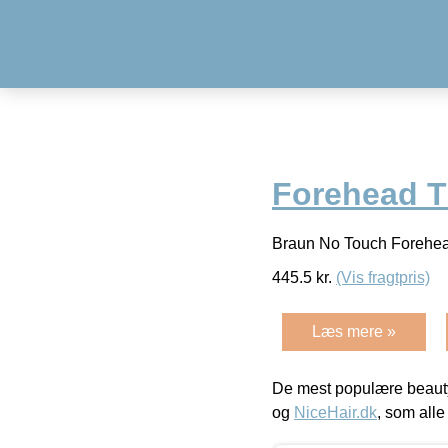
Forehead 
Braun No Touch Foreh
445.5
kr.
(Vis fragtpris)
Læs mere »
De mest populære beauty
og
NiceHair.dk
, som alle 