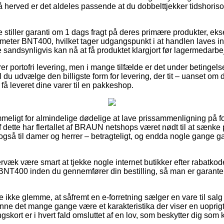
så herved er det aldeles passende at du dobbelttjekker tidshorison
e stiller garanti om 1 dags fragt på deres primære produkter, e
ter BNT400, hvilket tager udgangspunkt i at handlen laves in
 sandsynligvis kan nå at få produktet klargjort før lagermedarbej
r portofri levering, men i mange tilfælde er det under betingelse 
l du udvælge den billigste form for levering, der tit – uanset om
t få leveret dine varer til en pakkeshop.
mmeligt for almindelige dødelige at lave prissammenligning på fo
 dette har flertallet af BRAUN netshops været nødt til at sænke 
 også til damer og herrer – betragteligt, og endda nogle gange g
rvæk være smart at tjekke nogle internet butikker efter rabatk
T400 inden du gennemfører din bestilling, så man er garantere
 ikke glemme, at såfremt en e-forretning sælger en vare til salg
unne det mange gange være et karakteristika der viser en uoprigt
ort er i hvert fald omsluttet af en lov, som beskytter dig som k