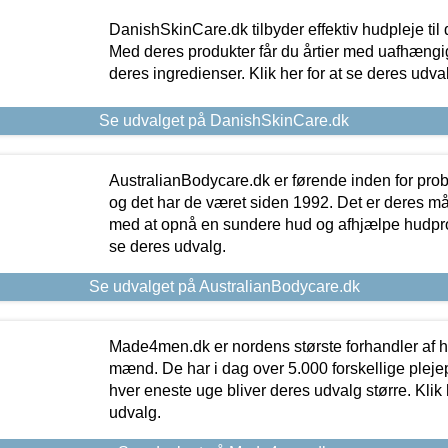
DanishSkinCare.dk tilbyder effektiv hudpleje til
Med deres produkter får du årtier med uafhængi
deres ingredienser. Klik her for at se deres udva
Se udvalget på DanishSkinCare.dk
AustralianBodycare.dk er førende inden for pr
og det har de været siden 1992. Det er deres m
med at opnå en sundere hud og afhjælpe hudprob
se deres udvalg.
Se udvalget på AustralianBodycare.dk
Made4men.dk er nordens største forhandler af hu
mænd. De har i dag over 5.000 forskellige pleje
hver eneste uge bliver deres udvalg større. Klik 
udvalg.