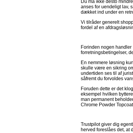
Du må ikke desto mindre 
anses for uendeligt lav, 
dækket ind under en retni
Vi tilråder generelt sho
fordel af en afdragsløsni
Forinden nogen handler p
forretningsbetingelser, d
En nemmere løsning kunn
skulle være en sikring om
undertiden ses til af juri
såfremt du forvoldes va
Foruden dette er det klog
eksempel hvilken byttere
man permanent beholder e
Chrome Powder Topcoat 1
Trustpilot giver dig egen
herved foreslåes det, at