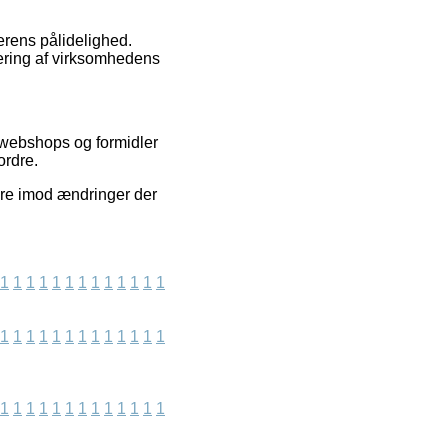
lerens pålidelighed.
dering af virksomhedens
 webshops og formidler
ordre.
tere imod ændringer der
1
1
1
1
1
1
1
1
1
1
1
1
1
1
1
1
1
1
1
1
1
1
1
1
1
1
1
1
1
1
1
1
1
1
1
1
1
1
1