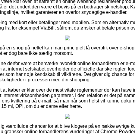
være klar over, at såfremt en online webshop reklamerer produkt
så er det undertiden være et bevis på en bedragerisk netshop. Kø
ngslinje, hvilket garanterer en overfor snydagtige e-handler.
pping med kort eller betalinger med mobilen. Som en alternativ 
ng fra for eksempel ViaBill, såfremt du ønsker at betale prisen 
å en shop på nettet kan man principielt få overblik over e-sho
et er dog bare ikke særlig morsomt.
e derfor være at bemærke hvorvidt online forhandleren er e-mæ
 at internet selskabet overholder de officielle danske regler, f
ster som har nøje kendskab til vilkårene. Det giver dig chance for 
nskeligheder i processen med din shopping.
t at køber er klar over de mest vitale reglementer der kan have in
t internet virksomheden garanterer. I den relation er det på sa
ns kvittering på e-mail, så man når som helst vil kunne dokum
5 ml, OPI, om du er dame eller herre.
tlig værdifulde chancer for at blive klogere på en række øvrige
 du gransker online forhandlerens vurderinger af Chrome Powde