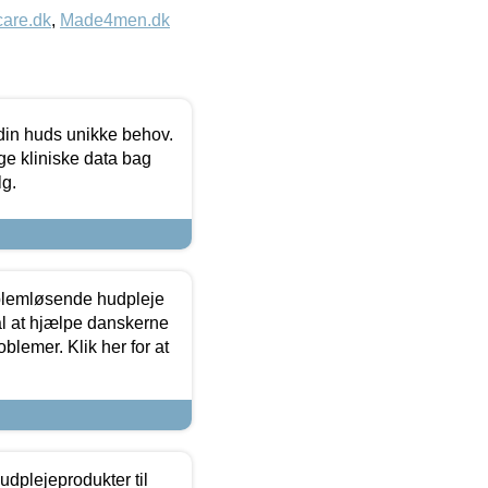
care.dk
,
Made4men.dk
 din huds unikke behov.
ge kliniske data bag
lg.
oblemløsende hudpleje
ål at hjælpe danskerne
lemer. Klik her for at
dplejeprodukter til