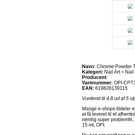
Navn:
Chrome Powder To
Kategori:
Nail Art > Nail
Producent:
Varenummer:
OPI-CPT
EAN:
619828139115
Vurderet til
4.8
ud af 5 st
Mange e-shops tildeler e
at få leveret til et afhe
nemlig super problemfri,
15 ml, OPI.