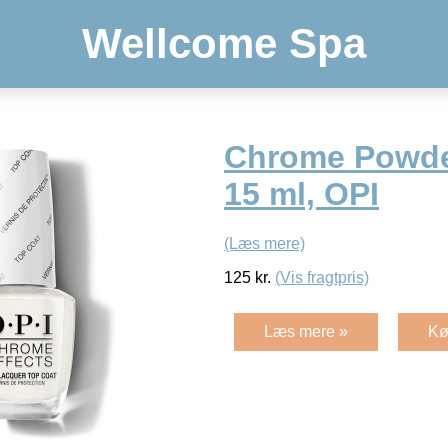
Wellcome Spa
Chrome Powde
15 ml, OPI
(Læs mere)
125
kr.
(Vis fragtpris)
Læs mere »
Kø