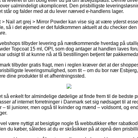
å leveret til din bolig eller ud på din arbejdsplads. Denne blive
er ualmindeligt ukompliceret. Den prisbilligste leveringsløsnin
et står og falder med at du lever nærved e-handlens lager.
 > Nail art grej > Mirror Powder kan vise sig at være yderst ess
, så i det øjemed er det fuldkommen aktuelt at du checker den
re.
t webshops tilbyder levering på næstkommende hverdag på utall
er Topcoat 15 ml, OPI, som dog antager at handlen laves forud
r udsigt til at kunne nå at få bestillingen betjent før pakkemedar
ark tilbyder gratis fragt, men i reglen kræver det at der shoppes
prisbilligste leveringsmulighed, som tit – om du bor nær Esbjerg
evere dine produkter til et afhentningssted.
et så enkelt for almindelige dødelige at finde frem til de bedste pr
masser af internet forretninger i Danmark set sig nødsaget til at 
 – til juniorer, men også til kvinder og mænd – voldsomt, og e
ger.
gevel være nyttigt at besigtige nogle få webbutikker efter rabat
en du køber, således at du er skråsikker på at opnå den prisbilli