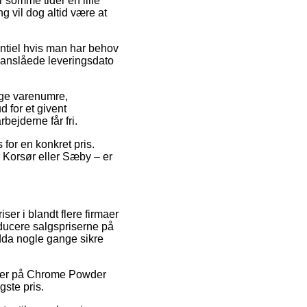
r somme tider en lille
g vil dog altid være at
entiel hvis man har behov
 anslåede leveringsdato
ige varenumre,
 for et givent
bejderne får fri.
 for en konkret pris.
, Korsør eller Sæby – er
iser i blandt flere firmaer
reducere salgspriserne på
ndda nogle gange sikre
koder på Chrome Powder
gste pris.