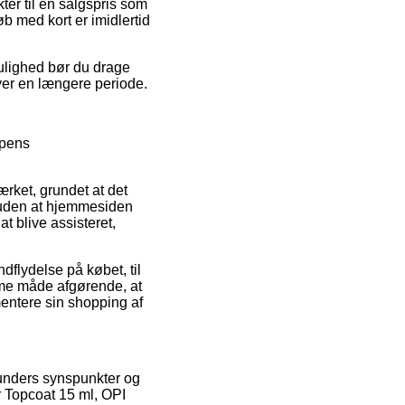
er til en salgspris som
b med kort er imidlertid
mulighed bør du drage
over en længere periode.
ppens
rket, grundet at det
oruden at hjemmesiden
at blive assisteret,
dflydelse på købet, til
mme måde afgørende, at
entere sin shopping af
 kunders synspunkter og
r Topcoat 15 ml, OPI