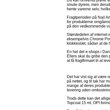
Du kan omvendt prøve at f
smule dyrere, men derudov
hente varerne selv, hvilk
Fragtperioden på Nail Art
for produkterne omgående
på den vedkommende va
Størstedelen af interne
eksempelvis Chrome Powd
klokkeslæt, sådan at de ha
En hel del e-shops i Danm
Ellers skal du gribe den 
at få fragtfirmaet til at l
Det har vist sig at være r
på nettet, og til tak har 
mange af deres produkter
levering uden omkostnin
Trods dette kan det alli
Topcoat 15 ml, OPI forind