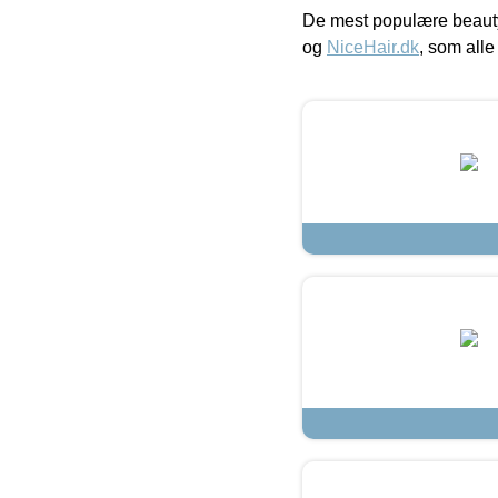
De mest populære beauty
og
NiceHair.dk
, som alle 