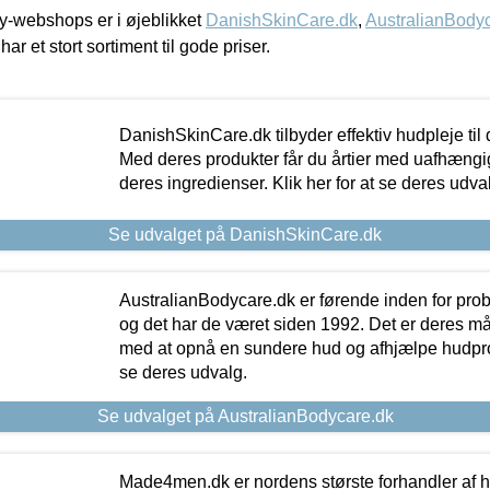
-webshops er i øjeblikket
DanishSkinCare.dk
,
AustralianBody
har et stort sortiment til gode priser.
DanishSkinCare.dk tilbyder effektiv hudpleje til
Med deres produkter får du årtier med uafhængi
deres ingredienser. Klik her for at se deres udva
Se udvalget på DanishSkinCare.dk
AustralianBodycare.dk er førende inden for pr
og det har de været siden 1992. Det er deres m
med at opnå en sundere hud og afhjælpe hudprob
se deres udvalg.
Se udvalget på AustralianBodycare.dk
Made4men.dk er nordens største forhandler af hu