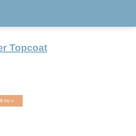
r Topcoat
b nu »