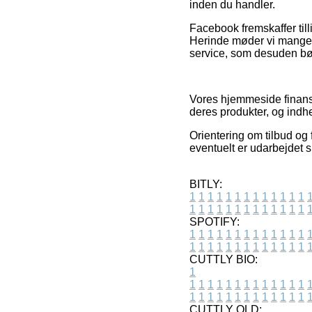
inden du handler.
Facebook fremskaffer tilli
Herinde møder vi mange i
service, som desuden bør
Vores hjemmeside finansi
deres produkter, og indh
Orientering om tilbud og
eventuelt er udarbejdet 
BITLY:
1
1
1
1
1
1
1
1
1
1
1
1
1
1
1
1
1
1
1
1
1
1
1
1
1
1
SPOTIFY:
1
1
1
1
1
1
1
1
1
1
1
1
1
1
1
1
1
1
1
1
1
1
1
1
1
1
CUTTLY BIO:
1
1
1
1
1
1
1
1
1
1
1
1
1
1
1
1
1
1
1
1
1
1
1
1
1
1
1
CUTTLY OLD: