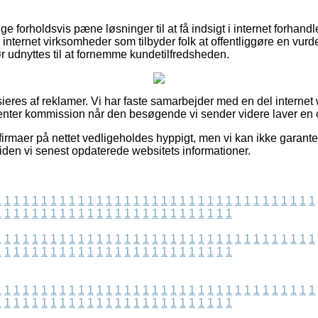
ge forholdsvis pæne løsninger til at få indsigt i internet forhand
nternet virksomheder som tilbyder folk at offentliggøre en vur
 udnyttes til at fornemme kundetilfredsheden.
eres af reklamer. Vi har faste samarbejder med en del internet
enter kommission når den besøgende vi sender videre laver en 
 firmaer på nettet vedligeholdes hyppigt, men vi kan ikke garan
siden vi senest opdaterede websitets informationer.
1
1
1
1
1
1
1
1
1
1
1
1
1
1
1
1
1
1
1
1
1
1
1
1
1
1
1
1
1
1
1
1
1
1
1
1
1
1
1
1
1
1
1
1
1
1
1
1
1
1
1
1
1
1
1
1
1
1
1
1
1
1
1
1
1
1
1
1
1
1
1
1
1
1
1
1
1
1
1
1
1
1
1
1
1
1
1
1
1
1
1
1
1
1
1
1
1
1
1
1
1
1
1
1
1
1
1
1
1
1
1
1
1
1
1
1
1
1
1
1
1
1
1
1
1
1
1
1
1
1
1
1
1
1
1
1
1
1
1
1
1
1
1
1
1
1
1
1
1
1
1
1
1
1
1
1
1
1
1
1
1
1
1
1
1
1
1
1
1
1
1
1
1
1
1
1
1
1
1
1
1
1
1