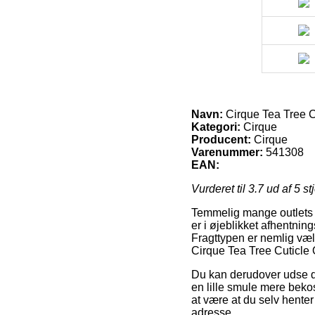
Navn:
Cirque Tea Tree C
Kategori:
Cirque
Producent:
Cirque
Varenummer:
541308
EAN:
Vurderet til
3.7
ud af 5 st
Temmelig mange outlets på
er i øjeblikket afhentnin
Fragttypen er nemlig væld
Cirque Tea Tree Cuticle 
Du kan derudover udse dig
en lille smule mere beko
at være at du selv hente
adresse.