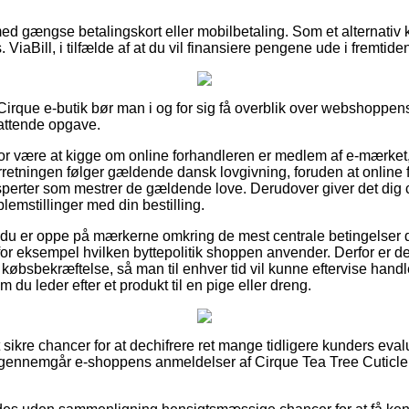
 med gængse betalingskort eller mobilbetaling. Som et alternati
ViaBill, i tilfælde af at du vil finansiere pengene ude i fremtide
 Cirque e-butik bør man i og for sig få overblik over webshoppen
attende opgave.
r være at kigge om online forhandleren er medlem af e-mærket,
orretningen følger gældende dansk lovgivning, foruden at online for
sperter som mestrer de gældende love. Derudover giver det dig
emstillinger med din bestilling.
at du er oppe på mærkerne omkring de mest centrale betingelser 
or eksempel hvilken byttepolitik shoppen anvender. Derfor er det
s købsbekræftelse, så man til enhver tid vil kunne eftervise hand
 du leder efter et produkt til en pige eller dreng.
t sikre chancer for at dechifrere ret mange tidligere kunders eva
 gennemgår e-shoppens anmeldelser af Cirque Tea Tree Cuticle 