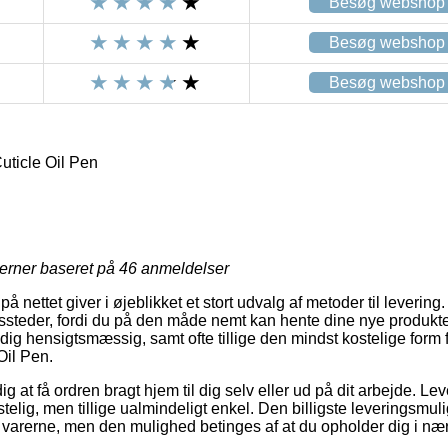
Besøg webshop
Besøg webshop
Besøg webshop
uticle Oil Pen
jerner baseret på
46
anmeldelser
 nettet giver i øjeblikket et stort udvalg af metoder til leverin
gssteder, fordi du på den måde nemt kan hente dine nye produkter n
ig hensigtsmæssig, samt ofte tillige den mindst kostelige form f
Oil Pen.
 at få ordren bragt hjem til dig selv eller ud på dit arbejde. Le
stelig, men tillige ualmindeligt enkel. Den billigste leveringsm
r varerne, men den mulighed betinges af at du opholder dig i 