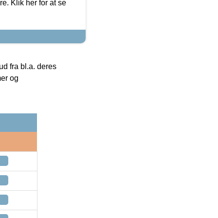
. Klik her for at se
 fra bl.a. deres
mer og