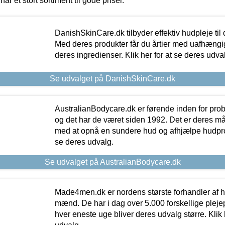
har et stort sortiment til gode priser.
DanishSkinCare.dk tilbyder effektiv hudpleje til
Med deres produkter får du årtier med uafhængi
deres ingredienser. Klik her for at se deres udva
Se udvalget på DanishSkinCare.dk
AustralianBodycare.dk er førende inden for pr
og det har de været siden 1992. Det er deres m
med at opnå en sundere hud og afhjælpe hudprob
se deres udvalg.
Se udvalget på AustralianBodycare.dk
Made4men.dk er nordens største forhandler af hu
mænd. De har i dag over 5.000 forskellige pleje
hver eneste uge bliver deres udvalg større. Klik 