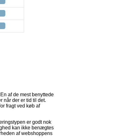
g. En af de mest benyttede
år der er tid til det.
or fragt ved køb af
veringstypen er godt nok
ulighed kan ikke benægtes
nærheden af webshoppens