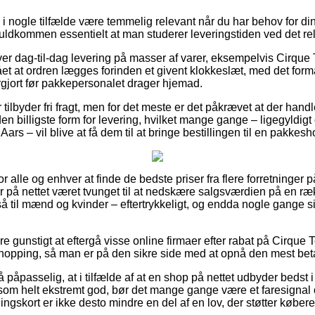
 i nogle tilfælde være temmelig relevant når du har behov for d
fuldkommen essentielt at man studerer leveringstiden ved det re
ver dag-til-dag levering på masser af varer, eksempelvis Cirque 
ået at ordren lægges forinden et givent klokkeslæt, med det for
argjort før pakkepersonalet drager hjemad.
tilbyder fri fragt, men for det meste er det påkrævet at der handl
 billigste form for levering, hvilket mange gange – ligegyldig
rs – vil blive at få dem til at bringe bestillingen til en pakkesh
 for alle og enhver at finde de bedste priser fra flere forretninger 
 på nettet været tvunget til at nedskære salgsværdien på en rækk
så til mænd og kvinder – eftertrykkeligt, og endda nogle gange s
e gunstigt at eftergå visse online firmaer efter rabat på Cirque 
hopping, så man er på den sikre side med at opnå den mest beta
åpasselig, at i tilfælde af at en shop på nettet udbyder bedst i t
som helt ekstremt god, bør det mange gange være et faresignal 
skort er ikke desto mindre en del af en lov, der støtter købere