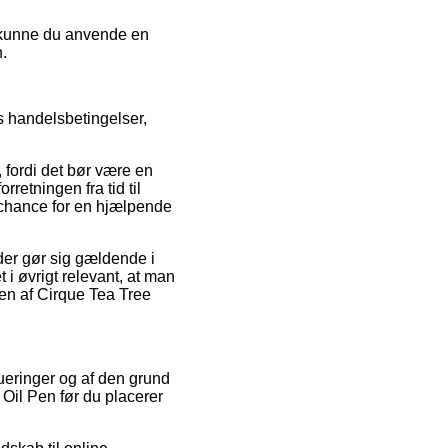
v kunne du anvende en
n.
s handelsbetingelser,
 fordi det bør være en
retningen fra tid til
 chance for en hjælpende
der gør sig gældende i
 i øvrigt relevant, at man
len af Cirque Tea Tree
lueringer og af den grund
Oil Pen før du placerer