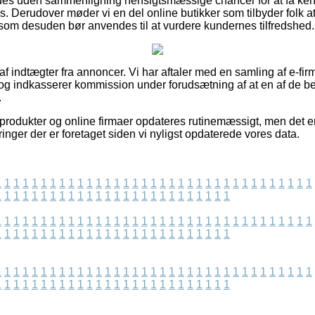
des uden sammenligning hensigtsmæssige chancer for at få kend
. Derudover møder vi en del online butikker som tilbyder folk
som desuden bør anvendes til at vurdere kundernes tilfredshed.
 af indtægter fra annoncer. Vi har aftaler med en samling af e-fir
 og indkasserer kommission under forudsætning af at en af de 
.
rodukter og online firmaer opdateres rutinemæssigt, men det er 
ringer der er foretaget siden vi nyligst opdaterede vores data.
1
1
1
1
1
1
1
1
1
1
1
1
1
1
1
1
1
1
1
1
1
1
1
1
1
1
1
1
1
1
1
1
1
1
1
1
1
1
1
1
1
1
1
1
1
1
1
1
1
1
1
1
1
1
1
1
1
1
1
1
1
1
1
1
1
1
1
1
1
1
1
1
1
1
1
1
1
1
1
1
1
1
1
1
1
1
1
1
1
1
1
1
1
1
1
1
1
1
1
1
1
1
1
1
1
1
1
1
1
1
1
1
1
1
1
1
1
1
1
1
1
1
1
1
1
1
1
1
1
1
1
1
1
1
1
1
1
1
1
1
1
1
1
1
1
1
1
1
1
1
1
1
1
1
1
1
1
1
1
1
1
1
1
1
1
1
1
1
1
1
1
1
1
1
1
1
1
1
1
1
1
1
1