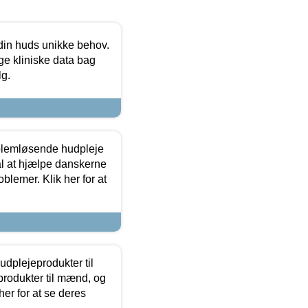
 din huds unikke behov.
ge kliniske data bag
lg.
oblemløsende hudpleje
ål at hjælpe danskerne
lemer. Klik her for at
dplejeprodukter til
produkter til mænd, og
her for at se deres