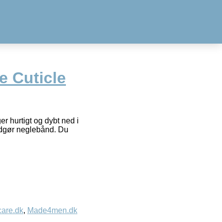
e Cuticle
r hurtigt og dybt ned i
lødgør neglebånd. Du
care.dk
,
Made4men.dk