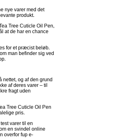
ine nye varer med det
levante produkt.
Tea Tree Cuticle Oil Pen,
mål at de har en chance
es for et præcist beløb.
t om man befinder sig ved
op.
på nettet, og af den grund
e af deres varer – til
ikre fragt uden
Tea Tree Cuticle Oil Pen
lelige pris.
est varer til en
om en svindel online
n overfor fup e-