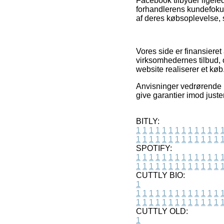
Facebook tilbyder ligele
forhandlerens kundefokus
af deres købsoplevelse, 
Vores side er finansieret
virksomhedernes tilbud,
website realiserer et køb
Anvisninger vedrørende p
give garantier imod juste
BITLY:
1
1
1
1
1
1
1
1
1
1
1
1
1
1
1
1
1
1
1
1
1
1
1
1
1
1
SPOTIFY:
1
1
1
1
1
1
1
1
1
1
1
1
1
1
1
1
1
1
1
1
1
1
1
1
1
1
CUTTLY BIO:
1
1
1
1
1
1
1
1
1
1
1
1
1
1
1
1
1
1
1
1
1
1
1
1
1
1
1
CUTTLY OLD:
1