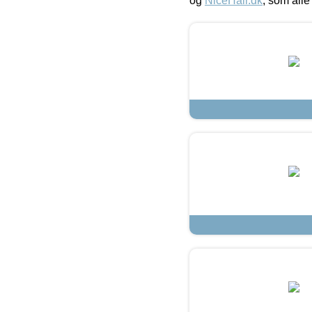
og
NiceHair.dk
, som alle 