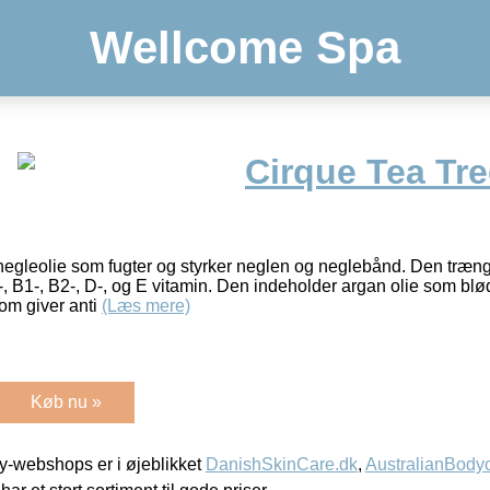
Wellcome Spa
Cirque Tea Tre
egleolie som fugter og styrker neglen og neglebånd. Den trænge
, B1-, B2-, D-, og E vitamin. Den indeholder argan olie som b
som giver anti
(Læs mere)
Køb nu »
-webshops er i øjeblikket
DanishSkinCare.dk
,
AustralianBody