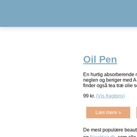
Oil Pen
En hurtig absorberende n
neglen og beriger med A-
finder også tea træ olie 
99
kr.
(Vis fragtpris)
Læs mere »
De mest populære beauty