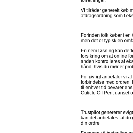
forretninger.
Vi tilråder generelt køb
afdragsordning som f.eks. 
Forinden folk køber i en
men det er typisk en omf
En nem løsning kan derfo
forsikring om at online f
anden kontrolleres af ek
hånd, hvis du møder probl
For øvrigt anbefaler vi 
forbindelse med ordren, f
til enhver tid bevarer en
Cuticle Oil Pen, uanset om
Trustpilot genererer evig
kan det anbefales, at du
din ordre.