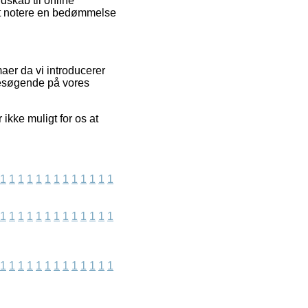
skab til online
 at notere en bedømmelse
maer da vi introducerer
besøgende på vores
ikke muligt for os at
1
1
1
1
1
1
1
1
1
1
1
1
1
1
1
1
1
1
1
1
1
1
1
1
1
1
1
1
1
1
1
1
1
1
1
1
1
1
1