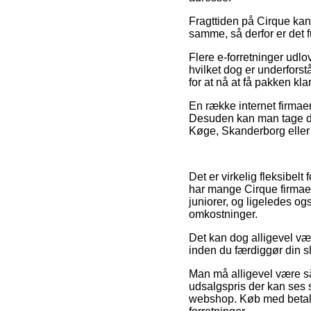
Fragttiden på Cirque kan
samme, så derfor er det 
Flere e-forretninger udlo
hvilket dog er underforst
for at nå at få pakken kl
En række internet firmaer 
Desuden kan man tage den
Køge, Skanderborg eller Aa
Det er virkelig fleksibelt
har mange Cirque firmaer
juniorer, og ligeledes og
omkostninger.
Det kan dog alligevel vær
inden du færdiggør din s
Man må alligevel være så p
udsalgspris der kan ses 
webshop. Køb med betaling