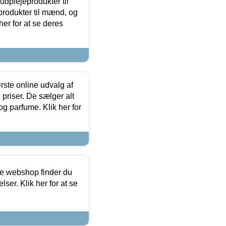
dplejeprodukter til
produkter til mænd, og
her for at se deres
rste online udvalg af
priser. De sælger alt
og parfume. Klik her for
ine webshop finder du
ser. Klik her for at se