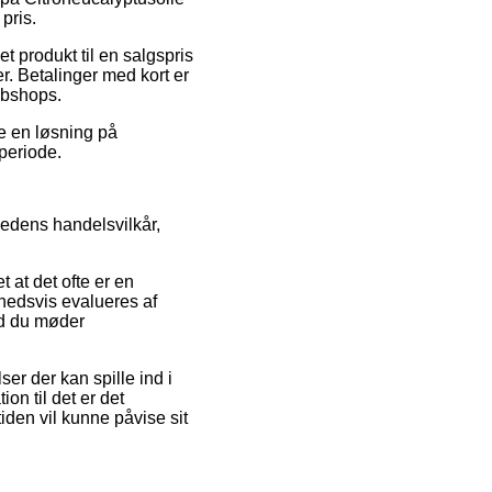
pris.
t produkt til en salgspris
er. Betalinger med kort er
webshops.
te en løsning på
 periode.
edens handelsvilkår,
 at det ofte er en
ghedsvis evalueres af
ald du møder
r der kan spille ind i
on til det er det
iden vil kunne påvise sit