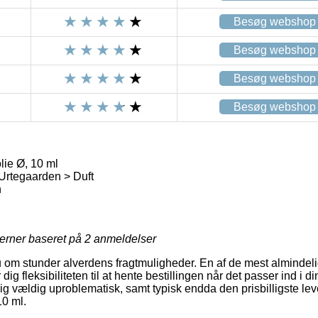
Besøg webshop
Besøg webshop
Besøg webshop
Besøg webshop
lie Ø, 10 ml
Urtegaarden > Duft
n
jerner baseret på
2
anmeldelser
nu om stunder alverdens fragtmuligheder. En af de mest almindelig
g fleksibiliteten til at hente bestillingen når det passer ind i di
g vældig uproblematisk, samt typisk endda den prisbilligste le
10 ml.