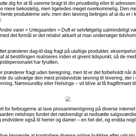
e dig for at få varerne bragt til din privatbolig eller til adress
de mere bekostelig, men ligeledes meget overkommelig. Den mest
t hente produkterne selv, men den løsning betinges af at du er i k
.
Andre varer > Urtegaarden > Duft er selvfølgelig ualmindeligt
d det formål er det relativt aktuelt at man undersøger tidshori
ttet præsterer dag-til-dag fragt på utallige produkter, eksempelv
 af at bestillingen realiseres inden et givent tidspunkt, så de me
istikpersonalet har fyraften.
 præsterer fragt uden beregning, men tit er det forbeholdt når d
urde du udvælge den mest prisbevidste løsning til levering, der 
ning, Nørresundby eller Helsinge – vil blive at få fragtfirmaet til a
belt for forbrugerne at lave prissammenligning på diverse internet
aarden netshops fundet det nødvendigt at nedsætte salgsværdi
 og endvidere også til herrer og damer – en hel del, og endda no
ive lønnende at kontrollere diverse online butikker efter udsalg