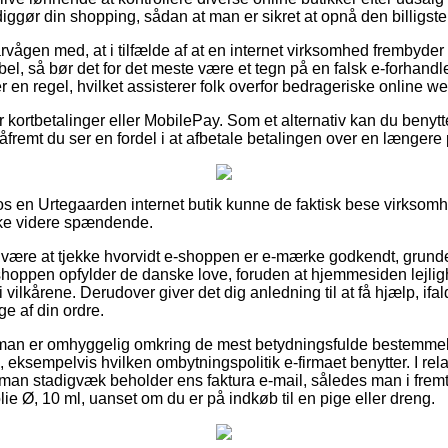
iggør din shopping, sådan at man er sikret at opnå den billigste 
rvågen med, at i tilfælde af at en internet virksomhed frembyder e
abel, så bør det for det meste være et tegn på en falsk e-forhandl
r en regel, hvilket assisterer folk overfor bedrageriske online 
for kortbetalinger eller MobilePay. Som et alternativ kan du benyt
 såfremt du ser en fordel i at afbetale betalingen over en længere
 en Urtegaarden internet butik kunne de faktisk bese virksomh
kke videre spændende.
 være at tjekke hvorvidt e-shoppen er e-mærke godkendt, grundet
t shoppen opfylder de danske love, foruden at hjemmesiden lejli
i vilkårene. Derudover giver det dig anledning til at få hjælp, if
ge af din ordre.
 man er omhyggelig omkring de mest betydningsfulde bestemmelse
eksempelvis hvilken ombytningspolitik e-firmaet benytter. I relati
 man stadigvæk beholder ens faktura e-mail, således man i fremt
ie Ø, 10 ml, uanset om du er på indkøb til en pige eller dreng.