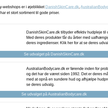
-webshops er i øjeblikket
DanishSkinCare.dk
,
AustralianBody
har et stort sortiment til gode priser.
DanishSkinCare.dk tilbyder effektiv hudpleje til
Med deres produkter får du årtier med uafhængi
deres ingredienser. Klik her for at se deres udva
Se udvalget på DanishSkinCare.dk
AustralianBodycare.dk er førende inden for pr
og det har de været siden 1992. Det er deres m
med at opnå en sundere hud og afhjælpe hudprob
se deres udvalg.
Se udvalget på AustralianBodycare.dk