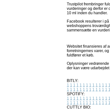
Trustpilot frembringer fu
vurderinger og derfor er 
10 ml inden du handler.
Facebook resulterer i på 
webshoppens troværdighe
sammensætte en vurderin
Websitet finansieres af 
forretningernes varer, o
fuldfører et køb.
Oplysninger vedrørende t
der kan være udarbejdet 
BITLY:
1
1
1
1
1
1
1
1
1
1
1
1
1
1
1
1
1
1
1
1
1
1
1
1
1
1
SPOTIFY:
1
1
1
1
1
1
1
1
1
1
1
1
1
1
1
1
1
1
1
1
1
1
1
1
1
1
CUTTLY BIO: