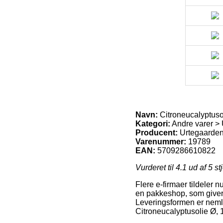
Navn:
Citroneucalyptuso
Kategori:
Andre varer > 
Producent:
Urtegaarde
Varenummer:
19789
EAN:
5709286610822
Vurderet til
4.1
ud af 5 st
Flere e-firmaer tildeler 
en pakkeshop, som giver di
Leveringsformen er nemli
Citroneucalyptusolie Ø, 