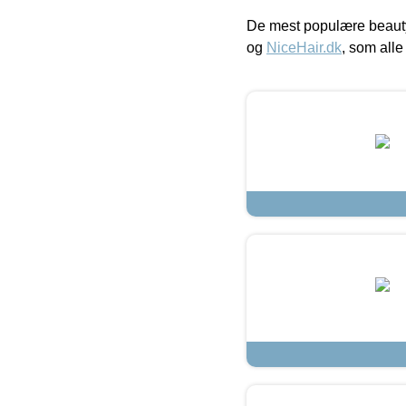
De mest populære beauty
og
NiceHair.dk
, som alle 