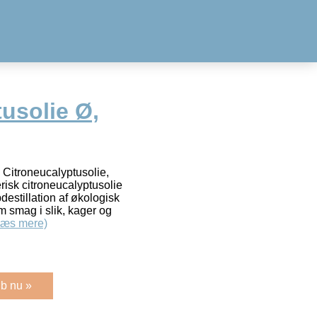
usolie Ø,
 Citroneucalyptusolie,
isk citroneucalyptusolie
estillation af økologisk
m smag i slik, kager og
Læs mere)
b nu »