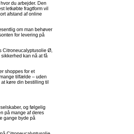
en hvor du arbejder. Den
 letkøbte fragtform vil
ort afstand af online
 væsentlig om man behøver
sonten for levering på
is Citroneucalyptusolie Ø,
d sikkerhed kan nå at få
er shoppes for et
i mange tilfælde – uden
t køre din bestilling til
 selskaber, og følgelig
en på mange af deres
gle gange byde på
 på Citroneucalyptusolie