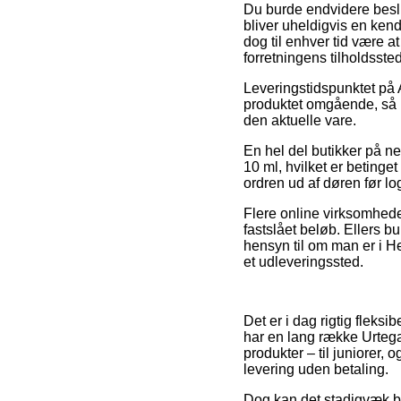
Du burde endvidere beslutt
bliver uheldigvis en ken
dog til enhver tid være a
forretningens tilholdssted
Leveringstidspunktet på 
produktet omgående, så me
den aktuelle vare.
En hel del butikker på ne
10 ml, hvilket er betinget
ordren ud af døren før log
Flere online virksomheder
fastslået beløb. Ellers b
hensyn til om man er i Her
et udleveringssted.
Det er i dag rigtig fleksi
har en lang række Urteg
produkter – til juniorer,
levering uden betaling.
Dog kan det stadigvæk bl