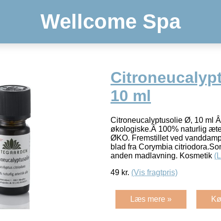
Wellcome Spa
Citroneucalypt
10 ml
Citroneucalyptusolie Ø, 10 ml Â
økologiske.Â 100% naturlig æter
ØKO. Fremstillet ved vanddampd
blad fra Corymbia citriodora.So
anden madlavning. Kosmetik
(
49
kr.
(Vis fragtpris)
Læs mere »
Kø