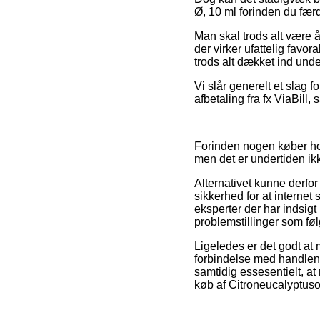
Ø, 10 ml forinden du færd
Man skal trods alt være å
der virker ufattelig favor
trods alt dækket ind unde
Vi slår generelt et slag 
afbetaling fra fx ViaBill,
Forinden nogen køber hos
men det er undertiden i
Alternativet kunne derfor
sikkerhed for at interne
eksperter der har indsigt 
problemstillinger som føl
Ligeledes er det godt at
forbindelse med handlen, 
samtidig essesentielt, at
køb af Citroneucalyptusol