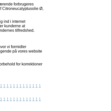
uværende forbrugeres
af Citroneucalyptusolie Ø,
 ind i internet
er kunderne at
dernes tilfredshed.
or vi formidler
søgende på vores website
orbehold for korrektioner
1
1
1
1
1
1
1
1
1
1
1
1
1
1
1
1
1
1
1
1
1
1
1
1
1
1