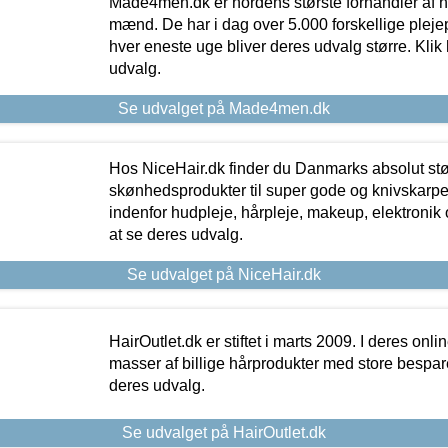
Made4men.dk er nordens største forhandler af hu
mænd. De har i dag over 5.000 forskellige pleje
hver eneste uge bliver deres udvalg større. Klik 
udvalg.
Se udvalget på Made4men.dk
Hos NiceHair.dk finder du Danmarks absolut stø
skønhedsprodukter til super gode og knivskarpe 
indenfor hudpleje, hårpleje, makeup, elektronik 
at se deres udvalg.
Se udvalget på NiceHair.dk
HairOutlet.dk er stiftet i marts 2009. I deres onl
masser af billige hårprodukter med store besparel
deres udvalg.
Se udvalget på HairOutlet.dk