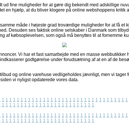
ldt ud fine muligheder for at gøre dig bekendt med adskillige n
det en hjælp, at du bliver klogere på online webshoppens kritik 
samme måde i højeste grad troværdige muligheder for at få et kig
d. Desuden ses faktisk online selskaber i Danmark som tilbyd
g af købsoplevelsen, som også må benyttes til at fornemme kun
annoncer. Vi har et fast samarbejde med en masse webbutikker hv
g indkasserer godtgørelse under forudsætning af at en af de be
ilbud og online varehuse vedligeholdes jævnligt, men vi tager f
siden vi nyligst opdaterede vores data.
1
1
1
1
1
1
1
1
1
1
1
1
1
1
1
1
1
1
1
1
1
1
1
1
1
1
1
1
1
1
1
1
1
1
1
1
1
1
1
1
1
1
1
1
1
1
1
1
1
1
1
1
1
1
1
1
1
1
1
1
1
1
1
1
1
1
1
1
1
1
1
1
1
1
1
1
1
1
1
1
1
1
1
1
1
1
1
1
1
1
1
1
1
1
1
1
1
1
1
1
1
1
1
1
1
1
1
1
1
1
1
1
1
1
1
1
1
1
1
1
1
1