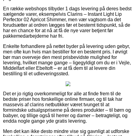
En række webshops tilbyder 1 dags levering på deres bedst
sælgende varer, eksempelvis Clarins – Instant Light Lip
Perfector 02 Apricot Shimmer, men vær vagtsom da det
forudsætter at ordren lægges før et bestemt tidspunkt, så de
har en chance for at nå at få de nye varer betjent før
pakkemedarbejderne har fri.
Enkelte forhandlere på nettet byder på levering uden gebyr,
men ofte kun hvis man bestiller for en bestemt pris. I øvrigt
bør man overveje den mest prisbevidste mulighed for
levering, hvilket mange gange – ligegyldigt om du er i Vejle,
Middelfart eller Ebeltoft – er at få dem til at levere din
bestilling til et udleveringssted.
Det er jo rigtig overkommeligt for alle at finde frem til de
bedste priser hos forskellige online firmaer, og til tak har
massevis af clarins netbutikker været tvunget til at
formindske udsalgspriserne på deres produkter – til børn og
babyer, og tillige også til herrer og damer – betragteligt, og
endda nogle gange yde gratis levering.
Men det kan ikke desto mindre vise sig gavnligt at udforske