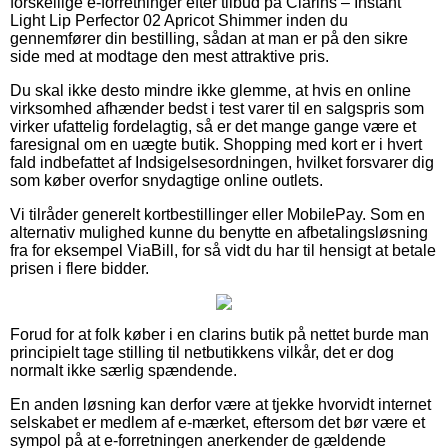
forskellige e-forretninger efter tilbud på Clarins – Instant
Light Lip Perfector 02 Apricot Shimmer inden du
gennemfører din bestilling, sådan at man er på den sikre
side med at modtage den mest attraktive pris.
Du skal ikke desto mindre ikke glemme, at hvis en online
virksomhed afhænder bedst i test varer til en salgspris som
virker ufattelig fordelagtig, så er det mange gange være et
faresignal om en uægte butik. Shopping med kort er i hvert
fald indbefattet af Indsigelsesordningen, hvilket forsvarer dig
som køber overfor snydagtige online outlets.
Vi tilråder generelt kortbestillinger eller MobilePay. Som en
alternativ mulighed kunne du benytte en afbetalingsløsning
fra for eksempel ViaBill, for så vidt du har til hensigt at betale
prisen i flere bidder.
Forud for at folk køber i en clarins butik på nettet burde man
principielt tage stilling til netbutikkens vilkår, det er dog
normalt ikke særlig spændende.
En anden løsning kan derfor være at tjekke hvorvidt internet
selskabet er medlem af e-mærket, eftersom det bør være et
sympol på at e-forretningen anerkender de gældende