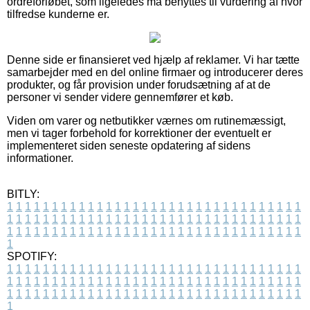
ordreforløbet, som ligeledes må benyttes til vurdering af hvor
tilfredse kunderne er.
Denne side er finansieret ved hjælp af reklamer. Vi har tætte
samarbejder med en del online firmaer og introducerer deres
produkter, og får provision under forudsætning af at de
personer vi sender videre gennemfører et køb.
Viden om varer og netbutikker værnes om rutinemæssigt,
men vi tager forbehold for korrektioner der eventuelt er
implementeret siden seneste opdatering af sidens
informationer.
BITLY:
1
1
1
1
1
1
1
1
1
1
1
1
1
1
1
1
1
1
1
1
1
1
1
1
1
1
1
1
1
1
1
1
1
1
1
1
1
1
1
1
1
1
1
1
1
1
1
1
1
1
1
1
1
1
1
1
1
1
1
1
1
1
1
1
1
1
1
1
1
1
1
1
1
1
1
1
1
1
1
1
1
1
1
1
1
1
1
1
1
1
1
1
1
1
1
1
1
1
1
1
SPOTIFY:
1
1
1
1
1
1
1
1
1
1
1
1
1
1
1
1
1
1
1
1
1
1
1
1
1
1
1
1
1
1
1
1
1
1
1
1
1
1
1
1
1
1
1
1
1
1
1
1
1
1
1
1
1
1
1
1
1
1
1
1
1
1
1
1
1
1
1
1
1
1
1
1
1
1
1
1
1
1
1
1
1
1
1
1
1
1
1
1
1
1
1
1
1
1
1
1
1
1
1
1