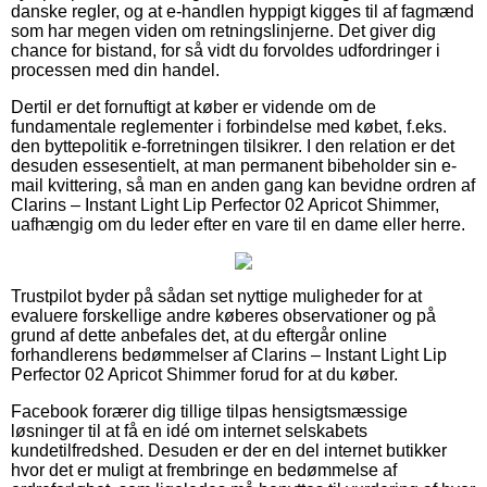
danske regler, og at e-handlen hyppigt kigges til af fagmænd
som har megen viden om retningslinjerne. Det giver dig
chance for bistand, for så vidt du forvoldes udfordringer i
processen med din handel.
Dertil er det fornuftigt at køber er vidende om de
fundamentale reglementer i forbindelse med købet, f.eks.
den byttepolitik e-forretningen tilsikrer. I den relation er det
desuden essesentielt, at man permanent bibeholder sin e-
mail kvittering, så man en anden gang kan bevidne ordren af
Clarins – Instant Light Lip Perfector 02 Apricot Shimmer,
uafhængig om du leder efter en vare til en dame eller herre.
Trustpilot byder på sådan set nyttige muligheder for at
evaluere forskellige andre køberes observationer og på
grund af dette anbefales det, at du eftergår online
forhandlerens bedømmelser af Clarins – Instant Light Lip
Perfector 02 Apricot Shimmer forud for at du køber.
Facebook forærer dig tillige tilpas hensigtsmæssige
løsninger til at få en idé om internet selskabets
kundetilfredshed. Desuden er der en del internet butikker
hvor det er muligt at frembringe en bedømmelse af