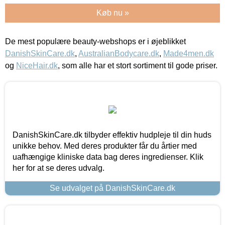
Køb nu »
De mest populære beauty-webshops er i øjeblikket
DanishSkinCare.dk
,
AustralianBodycare.dk
,
Made4men.dk
og
NiceHair.dk
, som alle har et stort sortiment til gode priser.
DanishSkinCare.dk tilbyder effektiv hudpleje til din huds
unikke behov. Med deres produkter får du årtier med
uafhængige kliniske data bag deres ingredienser. Klik
her for at se deres udvalg.
Se udvalget på DanishSkinCare.dk