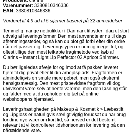
Producent:
clarins
Varenummer:
3380810346336
EAN:
3380810346336
Vurderet til
4.9
ud af 5 stjerner baseret på
32
anmeldelser
Temmelig mange netbutikker i Danmark tilbyder i dag et stort
udvalg af leveringsformer. Den mest anvendte er nu til dags
afhentningssteder, og så kan du blot gå forbi efter din ordre
når det passer dig. Leveringstypen er nemlig meget let, og
oftest tillige den mest letkøbte fragtmetode ved køb af
Clarins – Instant Light Lip Perfector 02 Apricot Shimmer.
Du bør ligeledes afveje for og imod at få pakken leveret
hjem til dig privat eller til din arbejdsplads. Fragtformen er
almindeligvis en smule mere pebret, men også ekstremt
hensigtsmæssig. Den mest prisbevidste fragtform vil dog
utvivlsomt være selv at hente varerne, men den løsning står
og falder med at du opholder dig tæt på online
webshoppens hjemsted.
Leveringshastigheden på Makeup & Kosmetik > Læbestift
og Lipgloss er naturligvis særligt vigtig forudsat du har brug
for dine nye varer om kort tid, så herved er det bestemt
relevant at vi kontrollerer tidshorisonten for levering på den
pågældende vare.