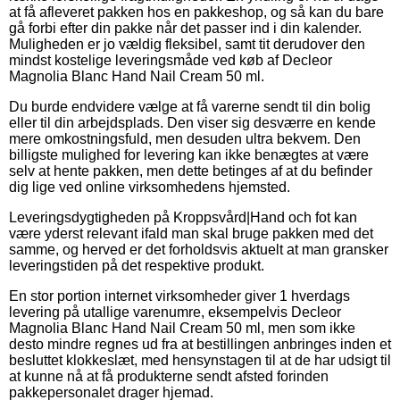
at få afleveret pakken hos en pakkeshop, og så kan du bare
gå forbi efter din pakke når det passer ind i din kalender.
Muligheden er jo vældig fleksibel, samt tit derudover den
mindst kostelige leveringsmåde ved køb af Decleor
Magnolia Blanc Hand Nail Cream 50 ml.
Du burde endvidere vælge at få varerne sendt til din bolig
eller til din arbejdsplads. Den viser sig desværre en kende
mere omkostningsfuld, men desuden ultra bekvem. Den
billigste mulighed for levering kan ikke benægtes at være
selv at hente pakken, men dette betinges af at du befinder
dig lige ved online virksomhedens hjemsted.
Leveringsdygtigheden på Kroppsvård|Hand och fot kan
være yderst relevant ifald man skal bruge pakken med det
samme, og herved er det forholdsvis aktuelt at man gransker
leveringstiden på det respektive produkt.
En stor portion internet virksomheder giver 1 hverdags
levering på utallige varenumre, eksempelvis Decleor
Magnolia Blanc Hand Nail Cream 50 ml, men som ikke
desto mindre regnes ud fra at bestillingen anbringes inden et
besluttet klokkeslæt, med hensynstagen til at de har udsigt til
at kunne nå at få produkterne sendt afsted forinden
pakkepersonalet drager hjemad.