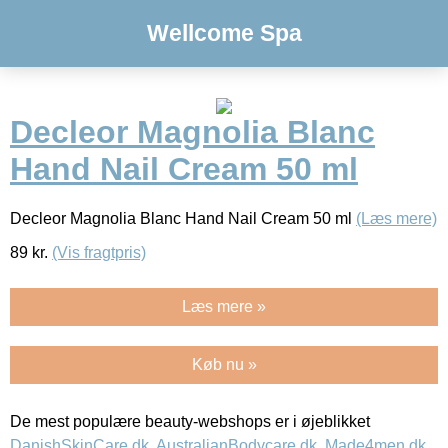
Wellcome Spa
Decleor Magnolia Blanc
Hand Nail Cream 50 ml
Decleor Magnolia Blanc Hand Nail Cream 50 ml
(Læs mere)
89
kr.
(Vis fragtpris)
Læs mere »
Køb nu »
De mest populære beauty-webshops er i øjeblikket
DanishSkinCare.dk
,
AustralianBodycare.dk
,
Made4men.dk