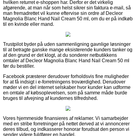
hvilken returret e-shoppen har. Derfor er det virkelig
afgørende, at man når som helst sikrer sin faktura e-mail, så
man fremadrettet vil kunne eftervise sin ordre af Decleor
Magnolia Blanc Hand Nail Cream 50 ml, om du er på indkøb
til en kvinde eller mand.
Trustpilot byder på uden sammenligning gavnlige løsninger
til at betragte ganske mange eksisterende kunders tanker og
af den grund er det klogt, at du sonderer netbutikkens
omtaler af Decleor Magnolia Blanc Hand Nail Cream 50 ml
før du bestiller.
Facebook præsterer derudover forholdsvis fine muligheder
for at få indsigt i e-forretningens troværdighed. Derudover
møder vi en del internet selskaber hvor kunder kan udforme
en omtale af købsoplevelsen, som på samme måde burde
bruges til afvejning af kundernes tilfredshed.
Vores hjemmeside finansieres af reklamer. Vi samarbejder
med en stribe forretninger på nettet derved at vi annoncerer
deres tilbud, og indkasserer honorar forudsat den person vi
sender videre fuldfører en handel.