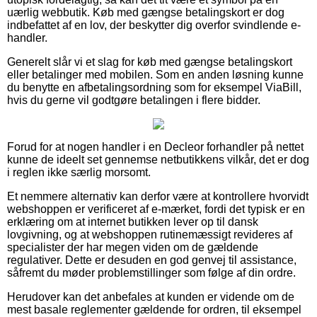
uærlig webbutik. Køb med gængse betalingskort er dog
indbefattet af en lov, der beskytter dig overfor svindlende e-
handler.
Generelt slår vi et slag for køb med gængse betalingskort
eller betalinger med mobilen. Som en anden løsning kunne
du benytte en afbetalingsordning som for eksempel ViaBill,
hvis du gerne vil godtgøre betalingen i flere bidder.
Forud for at nogen handler i en Decleor forhandler på nettet
kunne de ideelt set gennemse netbutikkens vilkår, det er dog
i reglen ikke særlig morsomt.
Et nemmere alternativ kan derfor være at kontrollere hvorvidt
webshoppen er verificeret af e-mærket, fordi det typisk er en
erklæring om at internet butikken lever op til dansk
lovgivning, og at webshoppen rutinemæssigt revideres af
specialister der har megen viden om de gældende
regulativer. Dette er desuden en god genvej til assistance,
såfremt du møder problemstillinger som følge af din ordre.
Herudover kan det anbefales at kunden er vidende om de
mest basale reglementer gældende for ordren, til eksempel