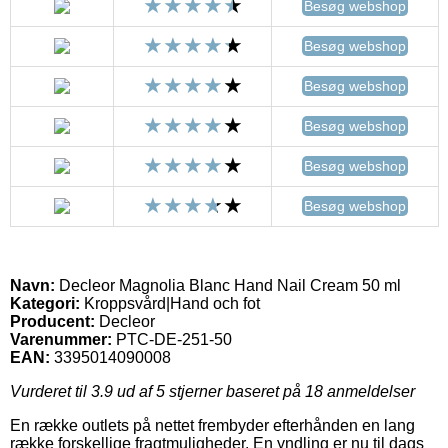
Besøg webshop
Besøg webshop
Besøg webshop
Besøg webshop
Besøg webshop
Besøg webshop
Navn:
Decleor Magnolia Blanc Hand Nail Cream 50 ml
Kategori:
Kroppsvård|Hand och fot
Producent:
Decleor
Varenummer:
PTC-DE-251-50
EAN:
3395014090008
Vurderet til
3.9
ud af 5 stjerner baseret på
18
anmeldelser
En række outlets på nettet frembyder efterhånden en lang
række forskellige fragtmuligheder. En yndling er nu til dags