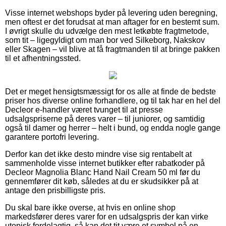
Visse internet webshops byder på levering uden beregning,
men oftest er det forudsat at man aftager for en bestemt sum.
I øvrigt skulle du udvælge den mest letkøbte fragtmetode,
som tit – ligegyldigt om man bor ved Silkeborg, Nakskov
eller Skagen – vil blive at få fragtmanden til at bringe pakken
til et afhentningssted.
Det er meget hensigtsmæssigt for os alle at finde de bedste
priser hos diverse online forhandlere, og til tak har en hel del
Decleor e-handler været tvunget til at presse
udsalgspriserne på deres varer – til juniorer, og samtidig
også til damer og herrer – helt i bund, og endda nogle gange
garantere portofri levering.
Derfor kan det ikke desto mindre vise sig rentabelt at
sammenholde visse internet butikker efter rabatkoder på
Decleor Magnolia Blanc Hand Nail Cream 50 ml før du
gennemfører dit køb, således at du er skudsikker på at
antage den prisbilligste pris.
Du skal bare ikke overse, at hvis en online shop
markedsfører deres varer for en udsalgspris der kan virke
utopisk fordelagtig, så kan det tit være et symbol på en