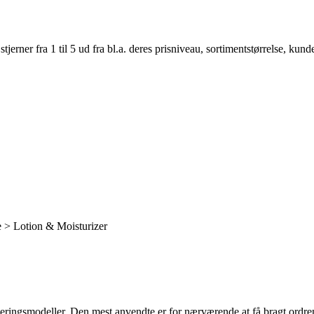
er fra 1 til 5 ud fra bl.a. deres prisniveau, sortimentstørrelse, kunde
 > Lotion & Moisturizer
ringsmodeller. Den mest anvendte er for nærværende at få bragt ordren t