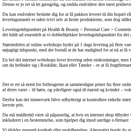
Denne er jo ret så let gængelig, og endda endvidere den mest prisb
Du kan endvidere beslutte dig for at få pakken leveret til din bopæl el
leveringsmanér er uden tvivl selv at hente produkterne, som dog stiller 
Leveringstidspunktet på Health & Beauty > Personal Care > Cosmetics >
det fuldt ud essentielt at vi dobbelttjekker leveringstidspunktet for det
Størstedelen af online webshops byder på 1 dags levering på flere var
nøjagtigt tidspunkt, med det formål at de har mulighed for at nå at få 
En hel del internet webshops lover levering uden omkostninger, men f
om du befinder sig i Roskilde, Ikast eller Tønder – er at få fragtfirmaet
Det er ret så nemt for forbrugerne at sammenligne priser fra flere on
af deres varer – til børn, og yderligere også til mænd og kvinder – v
Derfor kan det immervæk blive udbytterigt at kontrollere enkelte inte
laveste pris.
Du må imidlertid være så påpasselig, at hvis en internet shop tilbyder 
inkluderet i en bestemmelse, som hjælper dig imod uærlige e-firmaer.
Vi tilråder generelt kortkøb eller mobilbetaling. Alternativt burde du 