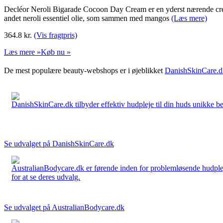
Decléor Neroli Bigarade Cocoon Day Cream er en yderst nærende creme,
andet neroli essentiel olie, som sammen med mangos
(Læs mere)
364.8
kr.
(Vis fragtpris)
Læs mere »
Køb nu »
De mest populære beauty-webshops er i øjeblikket
DanishSkinCare.d
DanishSkinCare.dk tilbyder effektiv hudpleje til din huds unikke be
Se udvalget på DanishSkinCare.dk
AustralianBodycare.dk er førende inden for problemløsende hudplej
for at se deres udvalg.
Se udvalget på AustralianBodycare.dk