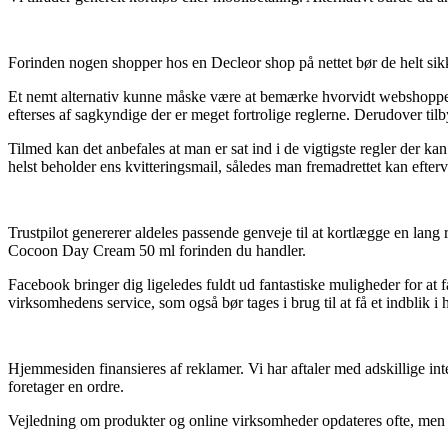
Forinden nogen shopper hos en Decleor shop på nettet bør de helt sik
Et nemt alternativ kunne måske være at bemærke hvorvidt webshoppen e
efterses af sagkyndige der er meget fortrolige reglerne. Derudover til
Tilmed kan det anbefales at man er sat ind i de vigtigste regler der k
helst beholder ens kvitteringsmail, således man fremadrettet kan efte
Trustpilot genererer aldeles passende genveje til at kortlægge en lang
Cocoon Day Cream 50 ml forinden du handler.
Facebook bringer dig ligeledes fuldt ud fantastiske muligheder for at
virksomhedens service, som også bør tages i brug til at få et indblik i 
Hjemmesiden finansieres af reklamer. Vi har aftaler med adskillige in
foretager en ordre.
Vejledning om produkter og online virksomheder opdateres ofte, men de