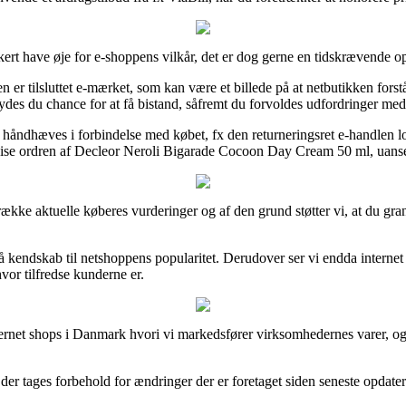
kert have øje for e-shoppens vilkår, det er dog gerne en tidskrævende o
r tilsluttet e-mærket, som kan være et billede på at netbutikken forst
bydes du chance for at få bistand, såfremt du forvoldes udfordringer med
an håndhæves i forbindelse med købet, fx den returneringsret e-handlen l
rvise ordren af Decleor Neroli Bigarade Cocoon Day Cream 50 ml, uanset
 række aktuelle køberes vurderinger og af den grund støtter vi, at du g
 få kendskab til netshoppens popularitet. Derudover ser vi endda inter
hvor tilfredse kunderne er.
ternet shops i Danmark hvori vi markedsfører virksomhedernes varer, og t
r tages forbehold for ændringer der er foretaget siden seneste opdateri