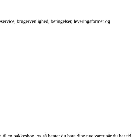
service, brugervenlighed, betingelser, leveringsformer og
il en pakkeshop, og så henter du bare dine nye varer når du har tid.