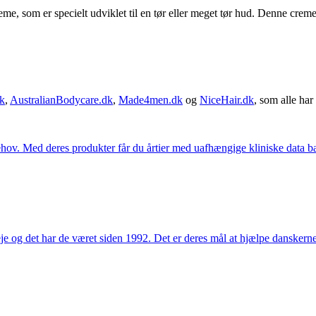
 som er specielt udviklet til en tør eller meget tør hud. Denne creme 
k
,
AustralianBodycare.dk
,
Made4men.dk
og
NiceHair.dk
, som alle har 
hov. Med deres produkter får du årtier med uafhængige kliniske data bag
e og det har de været siden 1992. Det er deres mål at hjælpe dansker