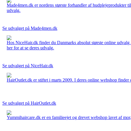
Made4men.dk er nordens største forhandler af hudplejeprodukter til 
udvalg.
Se udvalget på Made4men.dk
Hos NiceHair.dk finder du Danmarks absolut største online udvalg a
her for at se deres udvalg.
Se udvalget på NiceHair.dk
HairOutlet.dk er stiftet i marts 2009. I deres online webshop finder 
Se udvalget på HairOutlet.dk
Yummihaircare.dk er en familieejet og drevet webshop lavet af mor, 