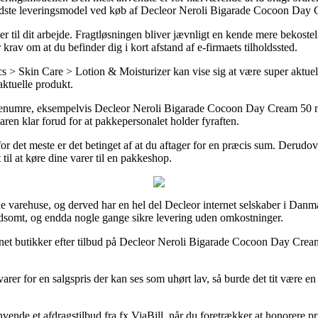
evidste leveringsmodel ved køb af Decleor Neroli Bigarade Cocoon Day
ler til dit arbejde. Fragtløsningen bliver jævnligt en kende mere bekost
krav om at du befinder dig i kort afstand af e-firmaets tilholdssted.
 Skin Care > Lotion & Moisturizer kan vise sig at være super aktuel i 
 aktuelle produkt.
enumre, eksempelvis Decleor Neroli Bigarade Cocoon Day Cream 50 ml, so
varen klar forud for at pakkepersonalet holder fyraften.
or det meste er det betinget af at du aftager for en præcis sum. Derud
 til at køre dine varer til en pakkeshop.
line varehuse, og derved har en hel del Decleor internet selskaber i D
oldsomt, og endda nogle gange sikre levering uden omkostninger.
rnet butikker efter tilbud på Decleor Neroli Bigarade Cocoon Day Cream
varer for en salgspris der kan ses som uhørt lav, så burde det tit være e
anvende et afdragstilbud fra fx ViaBill, når du foretrækker at honorere p