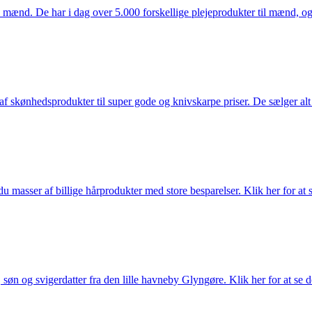
mænd. De har i dag over 5.000 forskellige plejeprodukter til mænd, og h
f skønhedsprodukter til super gode og knivskarpe priser. De sælger alt
du masser af billige hårprodukter med store besparelser. Klik her for at 
søn og svigerdatter fra den lille havneby Glyngøre. Klik her for at se d