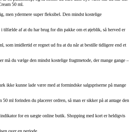
 Cream 50 ml.
elig, men ydermere super fleksibel. Den mindst kostelige
tilfælde af at du har brug for din pakke om et øjeblik, så herved er
m imidlertid er regnet ud fra at du når at bestille tidligere end et
over må du vælge den mindst kostelige fragtmetode, der mange gange –
anmark ikke kunne lade være med at formindske salgspriserne på mange
 50 ml forinden du placerer ordren, så man er sikker på at antage den
n indikator for en uægte online butik. Shopping med kort er heldigvis
risen over en periode.