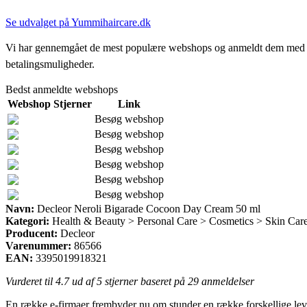
Se udvalget på Yummihaircare.dk
Vi har gennemgået de mest populære webshops og anmeldt dem med stjern
betalingsmuligheder.
Bedst anmeldte webshops
Webshop
Stjerner
Link
Besøg webshop
Besøg webshop
Besøg webshop
Besøg webshop
Besøg webshop
Besøg webshop
Navn:
Decleor Neroli Bigarade Cocoon Day Cream 50 ml
Kategori:
Health & Beauty > Personal Care > Cosmetics > Skin Care
Producent:
Decleor
Varenummer:
86566
EAN:
3395019918321
Vurderet til
4.7
ud af 5 stjerner baseret på
29
anmeldelser
En række e-firmaer frembyder nu om stunder en række forskellige leve