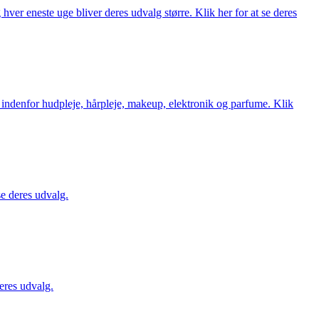
ver eneste uge bliver deres udvalg større. Klik her for at se deres
 indenfor hudpleje, hårpleje, makeup, elektronik og parfume. Klik
se deres udvalg.
eres udvalg.